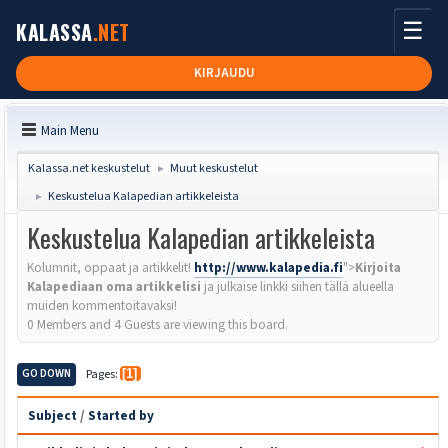
☰
KALASSA
.NET
KIRJAUDU
Main Menu
Kalassa.net keskustelut
Muut keskustelut
►
Keskustelua Kalapedian artikkeleista
►
Keskustelua Kalapedian artikkeleista
Kolumnit, oppaat ja artikkelit!
http://www.kalapedia.fi
">
Kirjoita
Kalapediaan oma artikkelisi
ja julkaise linkki siihen tällä alueella
muiden kommentoitavaksi!
0 Members and 4 Guests are viewing this board.
GO DOWN
Pages
1
Subject
/
Started by