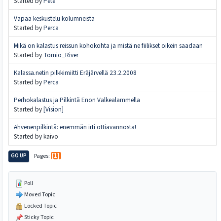
Started by
Pete
Vapaa keskustelu kolumneista
Started by
Perca
Mikä on kalastus reissun kohokohta ja mistä ne fiilikset oikein saadaan
Started by
Tornio_River
Kalassa.netin pilkkimiitti Eräjärvellä 23.2.2008
Started by
Perca
Perhokalastus ja Pilkintä Enon Valkealammella
Started by
[Vision]
Ahvenenpilkintä: enemmän irti ottiavannosta!
Started by kaivo
GO UP
Pages
1
Poll
Moved Topic
Locked Topic
Sticky Topic