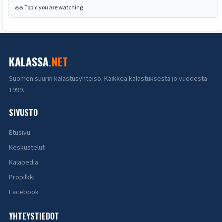
Topic you are watching
KALASSA
.NET
Suomen suurin kalastusyhteisö. Kaikkea kalastuksesta jo vuodesta
1999.
SIVUSTO
Etusivu
Keskustelut
Kalapedia
Propilkki
Facebook
YHTEYSTIEDOT