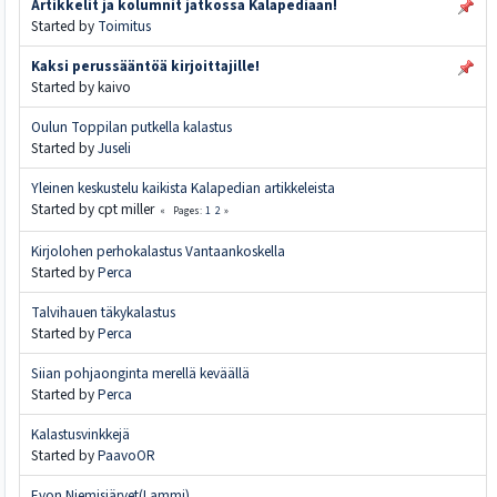
Artikkelit ja kolumnit jatkossa Kalapediaan!
Started by
Toimitus
Kaksi perussääntöä kirjoittajille!
Started by kaivo
Oulun Toppilan putkella kalastus
Started by
Juseli
Yleinen keskustelu kaikista Kalapedian artikkeleista
Started by cpt miller
1
2
Pages
Kirjolohen perhokalastus Vantaankoskella
Started by
Perca
Talvihauen täkykalastus
Started by
Perca
Siian pohjaonginta merellä keväällä
Started by
Perca
Kalastusvinkkejä
Started by
PaavoOR
Evon Niemisjärvet(Lammi)