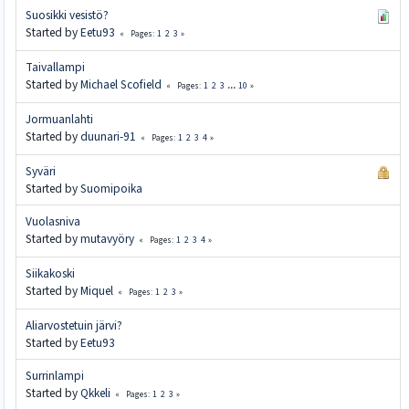
Suosikki vesistö?
Started by
Eetu93
1
2
3
Pages
Taivallampi
Started by
Michael Scofield
1
2
3
...
10
Pages
Jormuanlahti
Started by
duunari-91
1
2
3
4
Pages
Syväri
Started by
Suomipoika
Vuolasniva
Started by
mutavyöry
1
2
3
4
Pages
Siikakoski
Started by
Miquel
1
2
3
Pages
Aliarvostetuin järvi?
Started by
Eetu93
Surrinlampi
Started by
Qkkeli
1
2
3
Pages