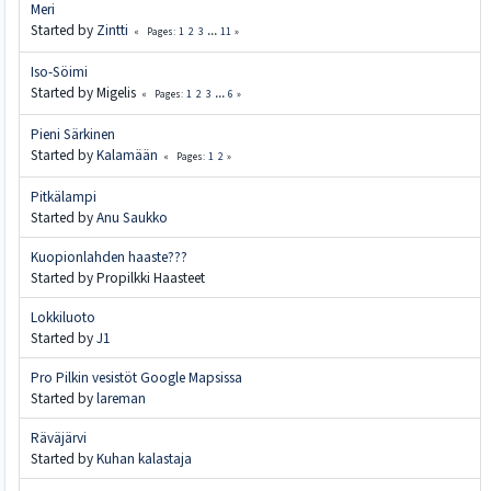
Meri
Started by
Zintti
1
2
3
...
11
Pages
Iso-Söimi
Started by Migelis
1
2
3
...
6
Pages
Pieni Särkinen
Started by
Kalamään
1
2
Pages
Pitkälampi
Started by
Anu Saukko
Kuopionlahden haaste???
Started by Propilkki Haasteet
Lokkiluoto
Started by
J1
Pro Pilkin vesistöt Google Mapsissa
Started by
lareman
Räväjärvi
Started by
Kuhan kalastaja