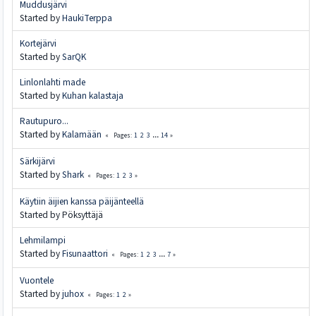
Muddusjärvi
Started by
HaukiTerppa
Kortejärvi
Started by
SarQK
Linlonlahti made
Started by
Kuhan kalastaja
Rautupuro...
Started by
Kalamään
1
2
3
...
14
Pages
Särkijärvi
Started by
Shark
1
2
3
Pages
Käytiin äijien kanssa päijänteellä
Started by Pöksyttäjä
Lehmilampi
Started by
Fisunaattori
1
2
3
...
7
Pages
Vuontele
Started by
juhox
1
2
Pages