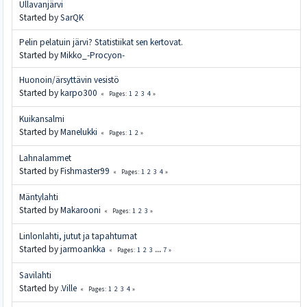
Ullavanjärvi
Started by
SarQK
Pelin pelatuin järvi? Statistiikat sen kertovat.
Started by
Mikko_-Procyon-
Huonoin/ärsyttävin vesistö
Started by
karpo300
1
2
3
4
Pages
Kuikansalmi
Started by
Manelukki
1
2
Pages
Lahnalammet
Started by
Fishmaster99
1
2
3
4
Pages
Mäntylahti
Started by
Makarooni
1
2
3
Pages
Linlonlahti, jutut ja tapahtumat
Started by
jarmoankka
1
2
3
...
7
Pages
Savilahti
Started by
.Ville
1
2
3
4
Pages