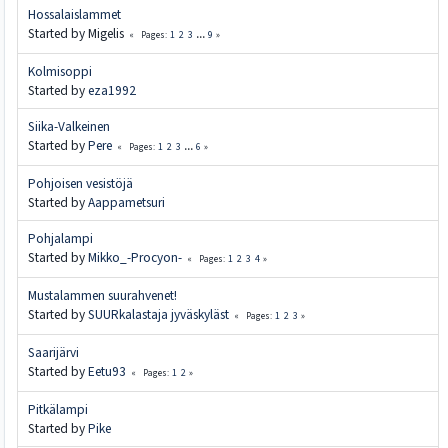
Hossalaislammet
Started by Migelis
1
2
3
...
9
Pages
Kolmisoppi
Started by
eza1992
Siika-Valkeinen
Started by
Pere
1
2
3
...
6
Pages
Pohjoisen vesistöjä
Started by
Aappametsuri
Pohjalampi
Started by
Mikko_-Procyon-
1
2
3
4
Pages
Mustalammen suurahvenet!
Started by
SUURkalastaja jyväskyläst
1
2
3
Pages
Saarijärvi
Started by
Eetu93
1
2
Pages
Pitkälampi
Started by
Pike