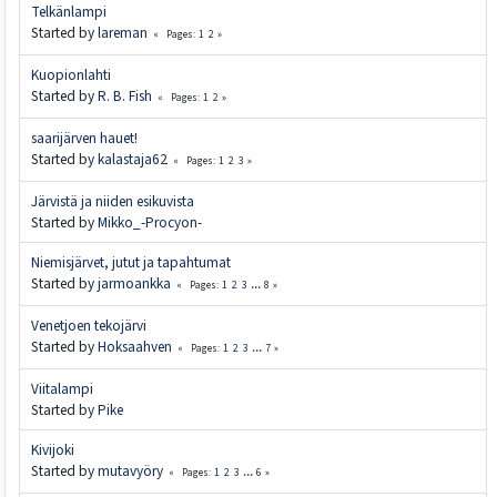
Telkänlampi
Started by
lareman
1
2
Pages
Kuopionlahti
Started by
R. B. Fish
1
2
Pages
saarijärven hauet!
Started by
kalastaja62
1
2
3
Pages
Järvistä ja niiden esikuvista
Started by
Mikko_-Procyon-
Niemisjärvet, jutut ja tapahtumat
Started by
jarmoankka
1
2
3
...
8
Pages
Venetjoen tekojärvi
Started by
Hoksaahven
1
2
3
...
7
Pages
Viitalampi
Started by
Pike
Kivijoki
Started by
mutavyöry
1
2
3
...
6
Pages