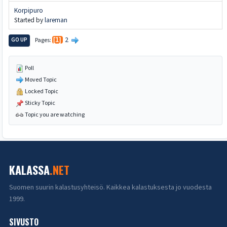
Korpipuro
Started by
lareman
2
GO UP
Pages
1
Poll
Moved Topic
Locked Topic
Sticky Topic
Topic you are watching
KALASSA
.NET
Suomen suurin kalastusyhteisö. Kaikkea kalastuksesta jo vuodesta
1999.
SIVUSTO