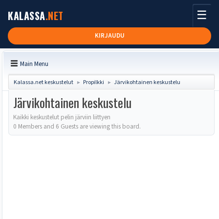
☰
KALASSA
.NET
KIRJAUDU
Main Menu
Kalassa.net keskustelut
Propilkki
Järvikohtainen keskustelu
►
►
Järvikohtainen keskustelu
Kaikki keskustelut pelin järviin liittyen
0 Members and 6 Guests are viewing this board.