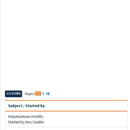
2
GO DOWN
Pages
1
Subject
/
Started by
Harjukankaan monttu
Started by
Anu Saukko