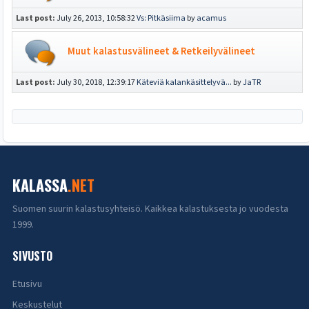
Last post:
July 26, 2013, 10:58:32
Vs: Pitkäsiima
by
acamus
Muut kalastusvälineet & Retkeilyvälineet
Last post:
July 30, 2018, 12:39:17
Käteviä kalankäsittelyvä...
by
JaTR
KALASSA
.NET
Suomen suurin kalastusyhteisö. Kaikkea kalastuksesta jo vuodesta
1999.
SIVUSTO
Etusivu
Keskustelut