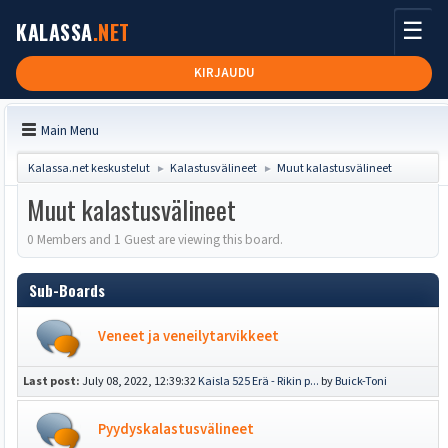
☰
KALASSA
.NET
KIRJAUDU
Main Menu
Kalassa.net keskustelut
Kalastusvälineet
Muut kalastusvälineet
►
►
Muut kalastusvälineet
0 Members and 1 Guest are viewing this board.
Sub-Boards
Veneet ja veneilytarvikkeet
Last post:
July 08, 2022, 12:39:32
Kaisla 525 Erä - Rikin p...
by
Buick-Toni
Pyydyskalastusvälineet