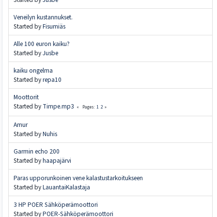
Veneilyn kustannukset.
Started by
Fisumiäs
Alle 100 euron kaiku?
Started by
Jusbe
kaiku ongelma
Started by
repa10
Moottorit
Started by
Timpe.mp3
1
2
Pages
Amur
Started by
Nuhis
Garmin echo 200
Started by
haapajärvi
Paras upporunkoinen vene kalastustarkoitukseen
Started by
LauantaiKalastaja
3 HP POER Sähköperämoottori
Started by
POER-Sähköperämoottori