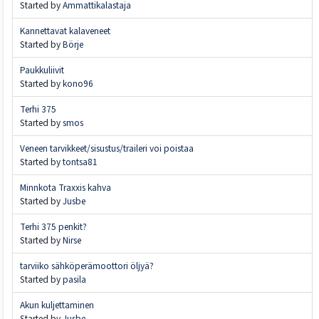
Started by
Ammattikalastaja
Kannettavat kalaveneet
Started by
Börje
Paukkuliivit
Started by
kono96
Terhi 375
Started by
smos
Veneen tarvikkeet/sisustus/traileri voi poistaa
Started by
tontsa81
Minnkota Traxxis kahva
Started by
Jusbe
Terhi 375 penkit?
Started by
Nirse
tarviiko sähköperämoottori öljyä?
Started by
pasila
Akun kuljettaminen
Started by
Jusbe