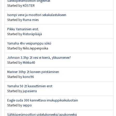
Sähköperämoottori ongelmat
Started by
KÖSTER
Isompi vene ja moottori sekakalastukseen
Started by
Ruma mies
Pikku Yamarinien erot.
Started by
Ristoräplääjä
Yamaha 4hv vesipumppu sökö
Started by NiiloJeppenpoika
Johnson 3.3hp 2t vesi ei kierrä, ylikuumenee?
Started by
Miikka40
Mariner 30hp 2t koneen piristäminen
Started by
kono96
Yamaha 50 2t kaasuttimien erot
Started by
jupasierra
Eagle cuda 300 kannettava imukuppikaikuluotain
Started by
seppo
Sähköperämoottori uistelukoneeksi/apukoneeksi