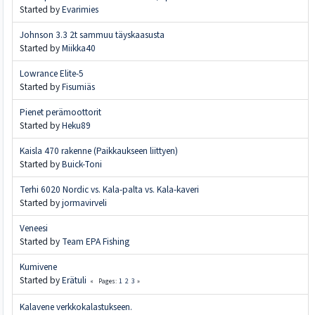
Started by
Evarimies
Johnson 3.3 2t sammuu täyskaasusta
Started by
Miikka40
Lowrance Elite-5
Started by
Fisumiäs
Pienet perämoottorit
Started by
Heku89
Kaisla 470 rakenne (Paikkaukseen liittyen)
Started by
Buick-Toni
Terhi 6020 Nordic vs. Kala-palta vs. Kala-kaveri
Started by
jormavirveli
Veneesi
Started by
Team EPA Fishing
Kumivene
Started by
Erätuli
1
2
3
Pages
Kalavene verkkokalastukseen.