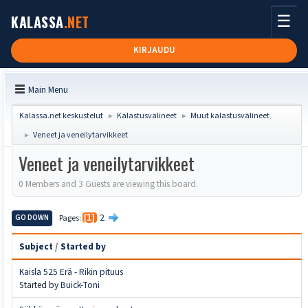
☰
KALASSA
.NET
KIRJAUDU
Main Menu
Kalassa.net keskustelut
Kalastusvälineet
Muut kalastusvälineet
►
►
Veneet ja veneilytarvikkeet
►
Veneet ja veneilytarvikkeet
0 Members and 3 Guests are viewing this board.
2
GO DOWN
Pages
1
Subject
/
Started by
Kaisla 525 Erä - Rikin pituus
Started by
Buick-Toni