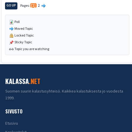
2
GO UP
Pages
1
Poll
Moved Topic
Locked Topic
Sticky Topic
Topic you are watching
KALASSA
.NET
Suomen suurin kalastusyhteisö. Kaikkea kalastuksesta jo vuodesta
1999.
SIVUSTO
Etusivu