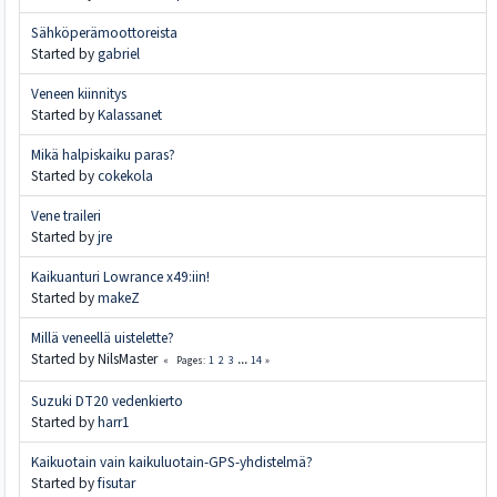
Sähköperämoottoreista
Started by
gabriel
Veneen kiinnitys
Started by
Kalassanet
Mikä halpiskaiku paras?
Started by
cokekola
Vene traileri
Started by
jre
Kaikuanturi Lowrance x49:iin!
Started by
makeZ
Millä veneellä uistelette?
Started by NilsMaster
1
2
3
...
14
Pages
Suzuki DT20 vedenkierto
Started by
harr1
Kaikuotain vain kaikuluotain-GPS-yhdistelmä?
Started by
fisutar