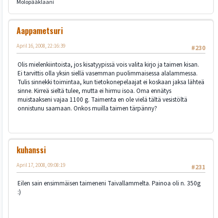
Molopääklaani
Aappametsuri
April 16, 2008, 22:16:39
#230
Olis mielenkiintoista, jos kisatyypissä vois valita kirjo ja taimen kisan.
Ei tarvittis olla yksin siellä vasemman puolimmaisessa alalammessa.
Tulis sinnekki toimintaa, kun tietokonepelaajat ei koskaan jaksa lähteä
sinne. Kirreä sieltä tulee, mutta ei hirmu isoa. Oma ennätys
muistaakseni vajaa 1100 g. Taimenta en ole vielä tältä vesistöltä
onnistunu saamaan. Onkos muilla taimen tärpänny?
kuhanssi
April 17, 2008, 09:08:19
#231
Eilen sain ensimmäisen taimeneni Taivallammelta. Painoa oli n. 350g
:)