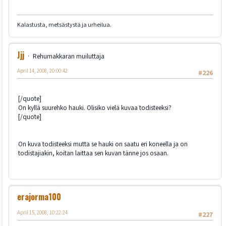
Kalastusta, metsästystä ja urheilua.
Jjj
Rehumakkaran muiluttaja
April 14, 2008, 20:00:42
#226
[/quote]
On kyllä suurehko hauki. Olisiko vielä kuvaa todisteeksi?
[/quote]
On kuva todisteeksi mutta se hauki on saatu eri koneella ja on
todistajiakin, koitan laittaa sen kuvan tänne jos osaan.
erajorma100
April 15, 2008, 10:22:24
#227