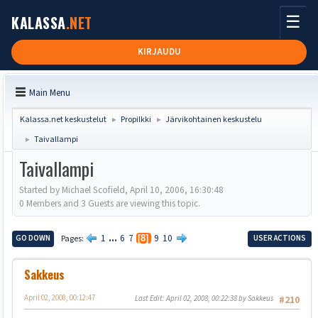
☰
KALASSA
.NET
KIRJAUDU
Main Menu
Kalassa.net keskustelut
Propilkki
Järvikohtainen keskustelu
►
►
Taivallampi
►
Taivallampi
Started by Michael Scofield, April 10, 2006, 16:30:48
0 Members and 3 Guests are viewing this topic.
1
...
6
7
9
10
GO DOWN
Pages
8
USER ACTIONS
Sakkeus
April 02, 2008, 00:12:47
Last Edit
: April 02, 2008, 00:22:38 by Sakkeus
#210