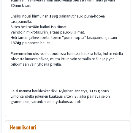
etsimään. Tälläkertaa vain alaoikealla olevasta lammesta ja vain
30min kisan.
Ensiksi nousi hirmuinen
199g
painanut hauki puna-hopea
tasapainolla.
Sitten heti perään katkoi iso siimat.
Vaihdoin mikrotasuriin ja taas paukkui siimat.
Heti tämän jälkeen pistin toisen ''puna-hopea'' tasapainon ja sain
1374g
painaneen hauen.
Paremminkin olisi voinut puolessa tunnissa haukea tulla, kuten edellä
olevasta kuvasta näkee, mutta istuin vain samalla reiällä ja pyrin
pilkkimään vain yhdellä pilkillä.
Ja ei mennyt haukienkat rikki. Nykyinen ennätys,
1375g
nousi
Linlonlahdelta jokunen kuukausi sitten. Eli aika painava se on
grammakin, varsinkin ennätyskaloissa. :lol:
Hemulisoturi