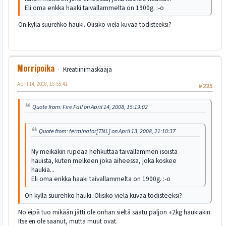
Eli oma enkka haaki taivallammelta on 1900g. :-o
On kyllä suurehko hauki. Olisiko vielä kuvaa todisteeksi?
Morripoika
Kreatiinimäskääjä
April 14, 2008, 15:55:41
#225
Quote from: Fire Fall on April 14, 2008, 15:19:02
Quote from: terminator[TNL] on April 13, 2008, 21:10:37
Ny meikäkin rupeaa hehkuttaa taivallammen isoista
hauista, kuten melkeen joka aiheessa, joka koskee
haukia...
Eli oma enkka haaki taivallammelta on 1900g. :-o
On kyllä suurehko hauki. Olisiko vielä kuvaa todisteeksi?
No eipä tuo mikään jätti ole onhan sieltä saatu paljon +2kg haukiakin.
Itse en ole saanut, mutta muut ovat.