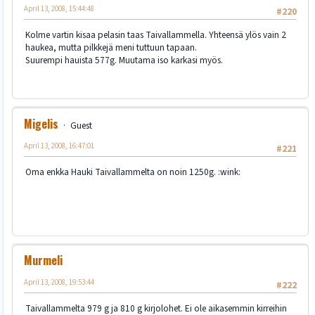
April 13, 2008, 15:44:48
#220
Kolme vartin kisaa pelasin taas Taivallammella. Yhteensä ylös vain 2
haukea, mutta pilkkejä meni tuttuun tapaan.
Suurempi hauista 577g. Muutama iso karkasi myös.
Migelis
Guest
April 13, 2008, 16:47:01
#221
Oma enkka Hauki Taivallammelta on noin 1250g. :wink:
Murmeli
April 13, 2008, 19:53:44
#222
Taivallammelta 979 g ja 810 g kirjolohet. Ei ole aikasemmin kirreihin