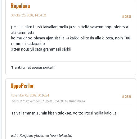
Rapalaaa
October 26, 2008, 14:34:32
#238
pelailin eilen tässä taivallammella ja sain sieltä vasemmanpuoleisesta
ala-lammesta
kolme kirjoo pienen ajan sisällä :-) kaikki oli tosin alle kilosta, noin 700
rammaa keskipaino
sitten nous yli sata grammasii särkii
"Hanki omat apajas poika!!"
UppoPerho
November 02, 2008, 00:16:24
#239
Last Edit
: November 02, 2008, 16:43:05 by UppoPerho
Taivallammen 15min kisan tulokset. Voitto irtosi noilla kaloilla.
Edit: Korjasin yhden virheen teksistä.