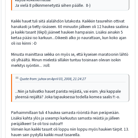
Ja vielä 8 pilkinmenetystä siihen päälle. 8-)
Kaikki hauet tuli siitä alalähdön lutakosta. Kaikkiin tasureihin ottivat
hanakasti ja tietty räsäseen. 60 minuutin jälkeen oli 12 haukea saaliina
ja kaikki tasarit (6kpl) jääneet haukien hampaisiin. Lisäksi ainakin 5
kertaa pääsi iso karkuun...Oikeesti alko jo naurattaan, kun koko ajan
oli iso kiinni :-D
Minusta mainittava seikka on myös se, että kyseisen maratoonin lähtö
oli ylhäältä. Minun mielestä silläkin tuntuu toisinaan olevan isokin
merkitys syöntiin... :roll:
Quote from: juhox on April 03, 2008, 21:24:27
...Niin ja tulivatko hauet parista reijästä, vai esim. yksi kappale
yleensä reijältä? Joka tapauksessa todella komea saalis !!:-o.
Parhaimmillaan tuli 4 haukea samasta rööristä ihan peräperään.
Lisäksi kahta ylös ja useampi karkuutus samasta reiästä ja jälleen
peräjälkeen! Se oli tosi outoa!!!
Viimein kun kaikki tasurit oli loppu niin loppu myös haukien tärpit. 13.
hauen sain pystyllä kaikki muut tasareilla.