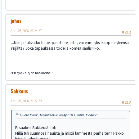
juhox
April 03, 2008, 21:24:27
#212
...Niin ja tulivatko hauet parista reijästä, vai esim. yksi kappale yleensä
reijältä? Joka tapauksessa todella komea saalis !!:-o.
"En syö kalojen lääkkeitä. "
Sakkeus
April 03, 2008, 21:32:39
#213
Quote from: Hemulisoturi on April 03, 2008, 15:44:25
Ei saakeli Sakkeus! :lol:
Millä tuli suurinosa hauista ja mistä lammesta parhaiten? Pakko
käydä kokeilemassa!