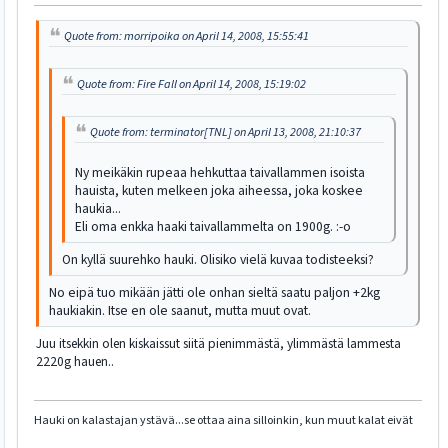
Quote from: morripoika on April 14, 2008, 15:55:41
Quote from: Fire Fall on April 14, 2008, 15:19:02
Quote from: terminator[TNL] on April 13, 2008, 21:10:37
Ny meikäkin rupeaa hehkuttaa taivallammen isoista
hauista, kuten melkeen joka aiheessa, joka koskee
haukia...
Eli oma enkka haaki taivallammelta on 1900g. :-o
On kyllä suurehko hauki. Olisiko vielä kuvaa todisteeksi?
No eipä tuo mikään jätti ole onhan sieltä saatu paljon +2kg
haukiakin. Itse en ole saanut, mutta muut ovat.
Juu itsekkin olen kiskaissut siitä pienimmästä, ylimmästä lammesta
2220g hauen..
Hauki on kalastajan ystävä...se ottaa aina silloinkin, kun muut kalat eivät