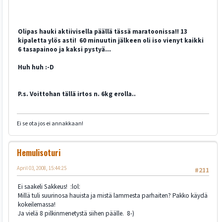
Olipas hauki aktiivisella päällä tässä maratoonissa!! 13
kipaletta ylös asti! 60 minuutin jälkeen oli iso vienyt kaikki
6 tasapainoo ja kaksi pystyä...
Huh huh :-D
P.s. Voittohan tällä irtos n. 6kg erolla..
Ei se ota jos ei annakkaan!
Hemulisoturi
April 03, 2008, 15:44:25
#211
Ei saakeli Sakkeus! :lol:
Millä tuli suurinosa hauista ja mistä lammesta parhaiten? Pakko käydä
kokeilemassa!
Ja vielä 8 pilkinmenetystä siihen päälle. 8-)