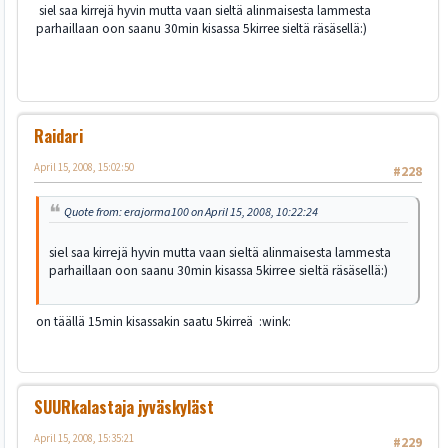
siel saa kirrejä hyvin mutta vaan sieltä alinmaisesta lammesta
parhaillaan oon saanu 30min kisassa 5kirree sieltä räsäsellä:)
Raidari
April 15, 2008, 15:02:50
#228
Quote from: erajorma100 on April 15, 2008, 10:22:24
siel saa kirrejä hyvin mutta vaan sieltä alinmaisesta lammesta
parhaillaan oon saanu 30min kisassa 5kirree sieltä räsäsellä:)
on täällä 15min kisassakin saatu 5kirreä :wink:
SUURkalastaja jyväskyläst
April 15, 2008, 15:35:21
#229