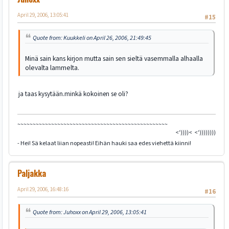
April 29, 2006, 13:05:41
#15
Quote from: Kuukkeli on April 26, 2006, 21:49:45
Minä sain kans kirjon mutta sain sen sieltä vasemmalla alhaalla
olevalta lammelta.
ja taas kysytään.minkä kokoinen se oli?
~~~~~~~~~~~~~~~~~~~~~~~~~~~~~~~~~~~~~~~~~~~~~~~~~
<'))))< <'))))))))))))))><
- Hei! Sä kelaat liian nopeasti! Eihän hauki saa edes viehettä kiinni!
Paljakka
April 29, 2006, 16:48:16
#16
Quote from: Juhoxx on April 29, 2006, 13:05:41