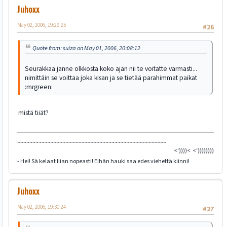
Juhoxx
May 02, 2006, 19:29:25
#26
Quote from: suiza on May 01, 2006, 20:08:12
Seurakkaa janne olkkosta koko ajan nii te voitatte varmasti...
nimittäin se voittaa joka kisan ja se tietää parahimmat paikat
:mrgreen:
mistä tiiät?
~~~~~~~~~~~~~~~~~~~~~~~~~~~~~~~~~~~~~~~~~~~~~~~~~
<'))))< <'))))))))))))))><
- Hei! Sä kelaat liian nopeasti! Eihän hauki saa edes viehettä kiinni!
Juhoxx
May 02, 2006, 19:30:24
#27