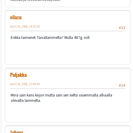
vilazu
April 26, 2006, 14:02:26
#13
Enkka taimenet Taivallammelta? Mulla 487g :roll:
Paljakka
April 26, 2006, 21:49:45
#14
Minä sain kans kirjon mutta sain sen sieltä vasemmalla alhaalla
olevalta lammelta.
Juhoxx