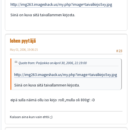
http://img263.imageshack.us/my.php?image=taivalkirjo5xy.jpg
Siinä on kuva siitä taivallammen kirjosta.
lohen pyytäjä
May 01, 2006, 19:06:25
#23
Quote from: Paljakka on April 30, 2006, 21:19:00
http://img263.imageshack.us/my.php?image=taivalkirjo5xy.jpg
Siinä on kuva siitä taivallammen kirjosta.
eipä sulla näimä ollu iso kirjo :roll:,mulla oli 800g! :-D
Kalaan aina kun vain ehtii.;)