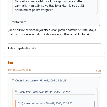
Seurakkaa janne olkkosta koko ajan nii te voitatte
varmasti... nimittäin se voittaa joka kisan ja se tietää
parahimmat paikat :mrgreen:
mistä tiiät?
janne olkkonen voittaa jokaisen kisan joten päättelin seurata sitä ja
nähdä mistä se niin paljon kalaa saa et voittaa aina!! koita! :-)
kalastus pidentää ikää
Eci
May 15, 2006, 00:42:47
#29
Quote from: suiza on May 05, 2006, 21:58:23
Quote from: Juhoxx on May 02, 2006, 19:29:25
Quote from: suiza on May 01, 2006, 20:08:12