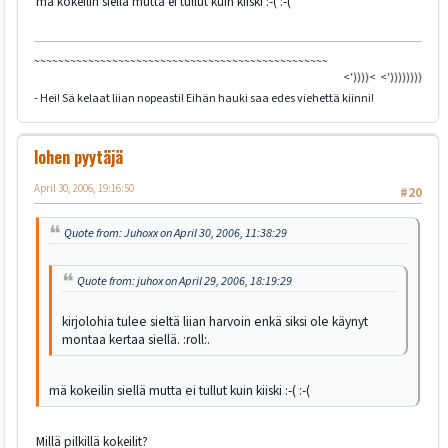
mä kokeilin siellä mutta ei tullut kuin kiiski :-( :-(
~~~~~~~~~~~~~~~~~~~~~~~~~~~~~~~~~~~~~~~~~~~~~~~~~
<'))))< <'))))))))))))))><
- Hei! Sä kelaat liian nopeasti! Eihän hauki saa edes viehettä kiinni!
lohen pyytäjä
April 30, 2006, 19:16:50
#20
Quote from: Juhoxx on April 30, 2006, 11:38:29
Quote from: juhox on April 29, 2006, 18:19:29
kirjolohia tulee sieltä liian harvoin enkä siksi ole käynyt
montaa kertaa siellä. :roll:.
mä kokeilin siellä mutta ei tullut kuin kiiski :-( :-(
Millä pilkillä kokeilit?