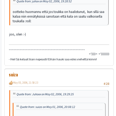
Quote from: juhox on May 02, 2006, 19:28:52
ootteko huomannu että jos toukka on haalistunut, kun sillä saa
kalaa niin ennätyksissä sanotaan että kala on saatu valkoisella
toukalla :roll:
joo, olen :-)
~~~~~~~~~~~~~~~~~~~~~~~~~~~~~~~~~~~~~~~~~~~~~~~~~
<'))))< <'))))))))))))))><
- Hei! Sä kelaat liian nopeasti! Eihän hauki saa edes viehettä kiinni!
suiza
May 05, 2006, 21:58:23
#28
Quote from: Juhoxx on May 02, 2006, 19:29:25
Quote from: suiza on May 01, 2006, 20:08:12