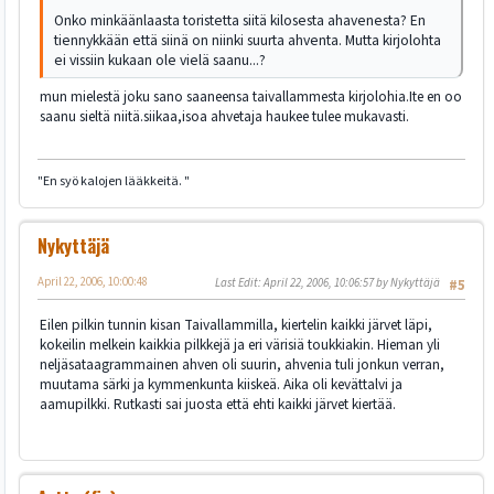
Onko minkäänlaasta toristetta siitä kilosesta ahavenesta? En
tiennykkään että siinä on niinki suurta ahventa. Mutta kirjolohta
ei vissiin kukaan ole vielä saanu...?
mun mielestä joku sano saaneensa taivallammesta kirjolohia.Ite en oo
saanu sieltä niitä.siikaa,isoa ahvetaja haukee tulee mukavasti.
"En syö kalojen lääkkeitä. "
Nykyttäjä
April 22, 2006, 10:00:48
Last Edit
: April 22, 2006, 10:06:57 by Nykyttäjä
#5
Eilen pilkin tunnin kisan Taivallammilla, kiertelin kaikki järvet läpi,
kokeilin melkein kaikkia pilkkejä ja eri värisiä toukkiakin. Hieman yli
neljäsataagrammainen ahven oli suurin, ahvenia tuli jonkun verran,
muutama särki ja kymmenkunta kiiskeä. Aika oli kevättalvi ja
aamupilkki. Rutkasti sai juosta että ehti kaikki järvet kiertää.