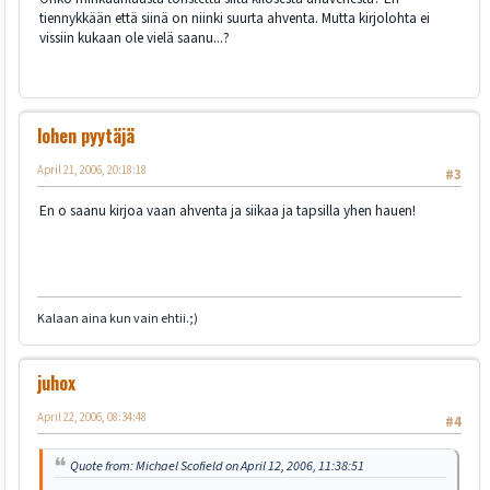
tiennykkään että siinä on niinki suurta ahventa. Mutta kirjolohta ei
vissiin kukaan ole vielä saanu...?
lohen pyytäjä
April 21, 2006, 20:18:18
#3
En o saanu kirjoa vaan ahventa ja siikaa ja tapsilla yhen hauen!
Kalaan aina kun vain ehtii.;)
juhox
April 22, 2006, 08:34:48
#4
Quote from: Michael Scofield on April 12, 2006, 11:38:51