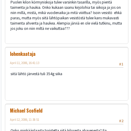
Puolen kilon körmyniskoja tulee varsinkin tasarilla, myös pientä
taimenta ja haukia. Onko kukaan saanu kirjolohia tai siikoja ja jos on
niin millä, mistä, mikä vuodenaika ja mitä viiiittua? Isoin vesistö ehkä
paras, mutta myös siitä lähtöpaikan vesistöstä tulee kans mukavasti
taimenta ahventa ja haukea. Alempia järviä en ole vielä tutkinu, mutta
jos joku on niin miltä ne vaikuttaa???
lohenkaataja
April 11, 2006, 16:41:13
#1
siitä lähtö järvestä tuli 354g siika
Michael Scofield
April 12, 2006, 11:38:51
#2
Onko minkäänlaasta toristetta siitä kilosesta ahavenesta? En