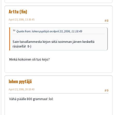
Arttu (fin)
April 23, 2006, 13:38:45
#8
Quote from: lohen pyytäjä on April 23, 2006, 11:18:49
Sain taivallammesta kirjon siitä isoimman järven keskeltä
räsäsellä! 8-)
Minkä kokoinen oli tuo kirjo?
lohen pyytäjä
April 23, 2006, 20:18:40
#9
Vähä päälle 800 grammaa! :lol: