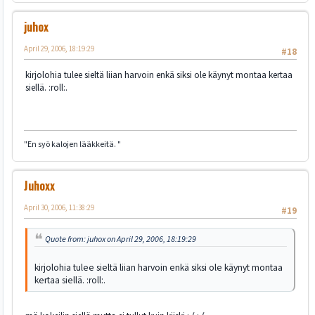
juhox
April 29, 2006, 18:19:29
#18
kirjolohia tulee sieltä liian harvoin enkä siksi ole käynyt montaa kertaa
siellä. :roll:.
"En syö kalojen lääkkeitä. "
Juhoxx
April 30, 2006, 11:38:29
#19
Quote from: juhox on April 29, 2006, 18:19:29
kirjolohia tulee sieltä liian harvoin enkä siksi ole käynyt montaa
kertaa siellä. :roll:.