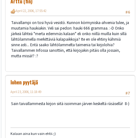
Arttu (fin)
April 22, 2006, 17:55:42
#6
Taivallampi on tosi hyvä vesistö. Kunnon körmyniska-ahvenia tulee, ja
muutamia haukiakin. Veli sai pedon: hauki 666 grammaa. :-D Onko
järkeä lähteä "merta edemmäs kalaan" eli onko niillä muilla kuin sillä
lähtölammella merkittäviä kalapaikkoja? Ite en ole ehtiny kähmiä
sinne asti... Entä saako lähtölammelta taimenia tai kirjolohia?
Taivallammen Infossa sanottiin, että kirjojakin pitäis olla jossain,
mutta missä!? :?
lohen pyytäjä
April 23, 2006, 11:18:49
#7
Sain taivallammesta kirjon siitä isoimman järven keskeltä räsäsellä! 8-)
Kalaan aina kun vain ehtii.;)