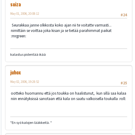
suiza
May 01, 2006, 20:08:12
#24
Seurakkaa janne olkkosta koko ajan nii te voitatte varmasti...
nimittäin se voittaa joka kisan ja se tietää parahimmat paikat
:mrgreen:
kalastus pidentää ikää
juhox
May 02, 2006, 19:28:52
#25
ootteko huomannu että jos toukka on haalistunut, kun sillä saa kalaa
niin ennätyksissä sanotaan että kala on saatu valkoisella toukalla :roll:
"En syö kalojen lääkkeitä. "