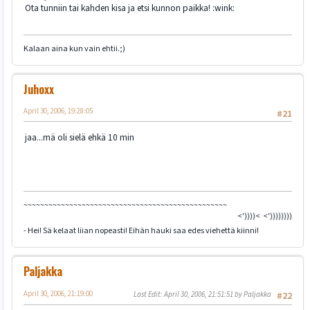
Ota tunniin tai kahden kisa ja etsi kunnon paikka! :wink:
Kalaan aina kun vain ehtii.;)
Juhoxx
April 30, 2006, 19:28:05
#21
jaa...mä oli sielä ehkä 10 min
~~~~~~~~~~~~~~~~~~~~~~~~~~~~~~~~~~~~~~~~~~~~~~~~~
<'))))< <'))))))))))))))><
- Hei! Sä kelaat liian nopeasti! Eihän hauki saa edes viehettä kiinni!
Paljakka
April 30, 2006, 21:19:00
Last Edit
: April 30, 2006, 21:51:51 by Paljakka
#22