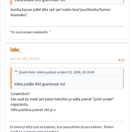
kuinka kauan pilkit että sait sen?vartin kisa?puolituntia?tunnin
kisassako?
"En syö kalojen lääkkeitä. "
Juho_
April 24, 2006, 16:25:01
#12
Quote from: lohen pyytäjä on April 23, 2006, 20:18:40
Vähä päälle 800 grammaa! :lol:
Screenshot?
Sen saat ku meet sen kalan tietoihin ja siellä peinat "print screen"
näppäintä..
Sitte paintisa painat ctrl ja v.
En tiennyt että lysti on kallista, kun peruuttelin bussia tallista.. Päätin
näyttää ja hevosvoimia käyttää..