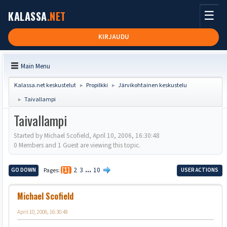
☰
KALASSA
.NET
KIRJAUDU
Main Menu
Kalassa.net keskustelut
Propilkki
Järvikohtainen keskustelu
►
►
Taivallampi
►
Taivallampi
Started by Michael Scofield, April 10, 2006, 16:30:48
0 Members and 1 Guest are viewing this topic.
2
3
...
10
GO DOWN
Pages
1
USER ACTIONS
Michael Scofield
April 10, 2006, 16:30:48