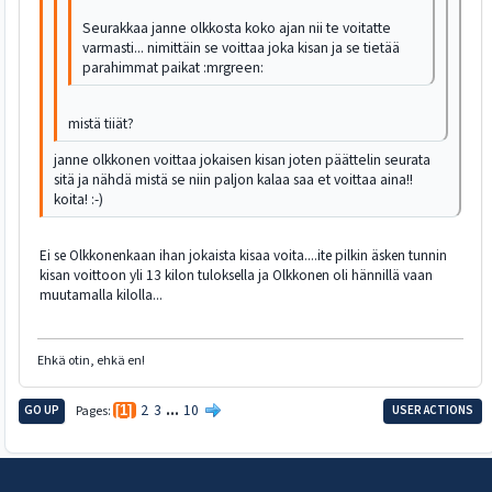
Seurakkaa janne olkkosta koko ajan nii te voitatte
varmasti... nimittäin se voittaa joka kisan ja se tietää
parahimmat paikat :mrgreen:
mistä tiiät?
janne olkkonen voittaa jokaisen kisan joten päättelin seurata
sitä ja nähdä mistä se niin paljon kalaa saa et voittaa aina!!
koita! :-)
Ei se Olkkonenkaan ihan jokaista kisaa voita....ite pilkin äsken tunnin
kisan voittoon yli 13 kilon tuloksella ja Olkkonen oli hännillä vaan
muutamalla kilolla...
Ehkä otin, ehkä en!
2
3
...
10
GO UP
Pages
1
USER ACTIONS