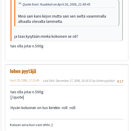
Quote from: Kuukkeli on April 26, 2006, 21:49:45
Minä sain kans kirjon mutta sain sen sieltä vasemmalla
alhaalla olevalta lammelta.
ja taas kysytään.minkä kokoinen se oli?
tais olla jotai n.500g
lohen pyytäjä
April 29, 2006, 17:15:49
Last Edit
: December 17, 2006, 18:16:51 by lohen pyytäjä
#17
tais olla jotai n.500g
[/quote]
Hyvän kokoinen on tuo kirrekin :roll: :roll:
Kalaan aina kun vain ehtii.;)