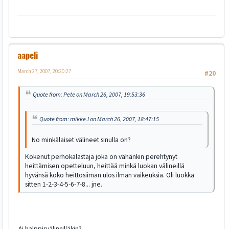
aapeli
March 27, 2007, 20:20:27
#20
Quote from: Pete on March 26, 2007, 19:53:36
Quote from: mikke.l on March 26, 2007, 18:47:15
No minkälaiset välineet sinulla on?
Kokenut perhokalastaja joka on vähänkin perehtynyt
heittämisen opetteluun, heittää minkä luokan välineillä
hyvänsä koko heittosiiman ulos ilman vaikeuksia. Oli luokka
sitten 1-2-3-4-5-6-7-8... jne.
Ai halppisvälineilläkin?