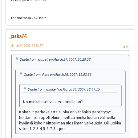
Taasko tässä kävi näin...
jaska74
March 27, 2007, 23:38:37
#21
Quote from: aapeli on March 27, 2007, 20:20:27
Quote from: Pete on March 26, 2007, 19:53:36
Quote from: mikke.l on March 26, 2007, 18:47:15
No minkälaiset välineet sinulla on?
Kokenut perhokalastaja joka on vähänkin perehtynyt
heittämisen opetteluun, heittää minkä luokan välineillä
hyvänsä koko heittosiiman ulos ilman vaikeuksia. Oli luokka
sitten 1-2-3-4-5-6-7-8... jne.