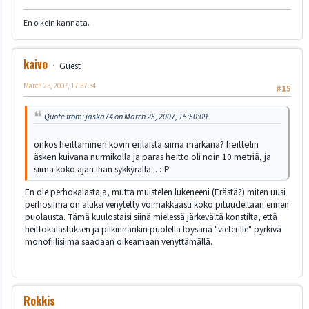
En oikein kannata.
kaivo
Guest
March 25, 2007, 17:57:34
#15
Quote from: jaska74 on March 25, 2007, 15:50:09
onkos heittäminen kovin erilaista siima märkänä? heittelin
äsken kuivana nurmikolla ja paras heitto oli noin 10 metriä, ja
siima koko ajan ihan sykkyrällä... :-P
En ole perhokalastaja, mutta muistelen lukeneeni (Erästä?) miten uusi
perhosiima on aluksi venytetty voimakkaasti koko pituudeltaan ennen
puolausta. Tämä kuulostaisi siinä mielessä järkevältä konstilta, että
heittokalastuksen ja pilkinnänkin puolella löysänä "vieterille" pyrkivä
monofiilisiima saadaan oikeamaan venyttämällä.
Rokkis