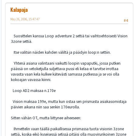
Kalapaja
May 26, 2006, 15:47:47
#4
Suosittelen kanssa Loop adventure 2 settiä tai vaihtoehtoisesti Vision
3zone settiä.
Itse valitsin näiden kahden väliltä ja päädyin loop:n settiin.
Yhtenä asiana valintaani vaikutti loopin vapaputki, jossa putken
päässä on vetoketjulla suljettava pussi eli kelaa ei tarvitse irrottaa
vavasta vaan kela kulkee kätevästi samassa putkessa ja se voi olla
kokoajan vavassa kiinni.
Loop AD2 maksaa n.170e
Vision maksaa 199e, mutta kun ostaa sen prismasta asiakasomistaja
päivien aikana niin saa senkin 170eurolla.
Sitten vähän OT, mutta liittynee aiheeseen:
Ihmettelin vaan täällä paikallisessa prismassa tuota visionin 3zone
settiä, koska eikö kyseisessä setissä pitäisi olla muovirunkoinen 3zone