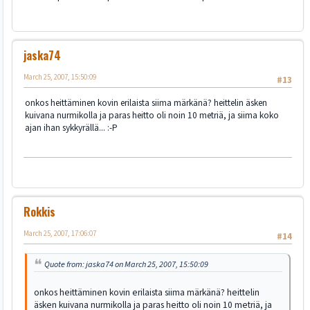
jaska74
March 25, 2007, 15:50:09
#13
onkos heittäminen kovin erilaista siima märkänä? heittelin äsken
kuivana nurmikolla ja paras heitto oli noin 10 metriä, ja siima koko
ajan ihan sykkyrällä... :-P
Rokkis
March 25, 2007, 17:06:07
#14
Quote from: jaska74 on March 25, 2007, 15:50:09
onkos heittäminen kovin erilaista siima märkänä? heittelin
äsken kuivana nurmikolla ja paras heitto oli noin 10 metriä, ja