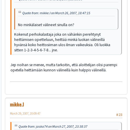
Quote from: mikke.l on March 26, 2007, 18:47:15
No minkälaiset välineet sinulla on?
Kokenut perhokalastaja joka on vähänkin perehtynyt
heittämisen opetteluun, heittää minkä luokan välineillä
hyvänsä koko heittosiiman ulos ilman vaikeuksia. Oli luokka
sitten 1-2-3-4-5-6-7-8... jne.
Jep noihan se menee, mutta tarkoitin, että aloittelijan olisi parempi
opetella heittämään kunnon välineillä kuin halppis välineillä.
mikke.l
March 29, 2007, 20:09:47
#23
Quote from: jaska74 on March 27, 2007, 23:38:37