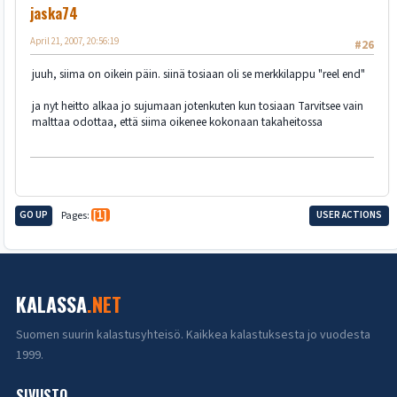
jaska74
April 21, 2007, 20:56:19
#26
juuh, siima on oikein päin. siinä tosiaan oli se merkkilappu "reel end"
ja nyt heitto alkaa jo sujumaan jotenkuten kun tosiaan Tarvitsee vain
malttaa odottaa, että siima oikenee kokonaan takaheitossa
GO UP
Pages
1
USER ACTIONS
KALASSA
.NET
Suomen suurin kalastusyhteisö. Kaikkea kalastuksesta jo vuodesta
1999.
SIVUSTO