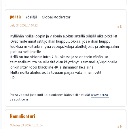
perza
Yöeläjä
Global Moderator
July 08, 2006, 14:57:22
#8
Kyllähän noilla loopin ja visionin aloitus seteillä pärjää aika pitkälle!
Ovat molemmat setit jo ihan huippuluokkaa, jos ei ihan huippu
luokkaa ni kuitenkin hyviä vapoja/keloja aloittelijoille ja pitempääkin
perhoa heittäneelle.
Itellä on tuo visionin intro 7-8luokassa ja se on tosin vähän iso
taimenelle mutta hauelle sitä olen käyttänyt. Taimenellle/kirjolohelle
onkin sitten loop black line 4# ja shimanon kela siinä.
Mutta noilla aloitus setillä tosiaan pärjää vallan mainiosti!
:-D
Perza vaaput ja tasurit kalastukseen kätevästi netistä!
www.perza-
vaaput.com
Hemulisoturi
October 03, 2006, 15:31:04
#9