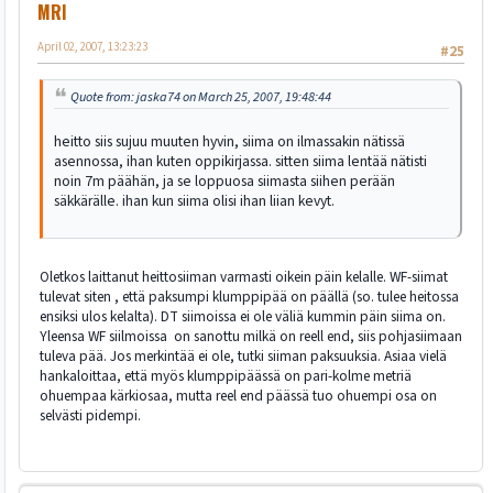
MRI
April 02, 2007, 13:23:23
#25
Quote from: jaska74 on March 25, 2007, 19:48:44
heitto siis sujuu muuten hyvin, siima on ilmassakin nätissä
asennossa, ihan kuten oppikirjassa. sitten siima lentää nätisti
noin 7m päähän, ja se loppuosa siimasta siihen perään
säkkärälle. ihan kun siima olisi ihan liian kevyt.
Oletkos laittanut heittosiiman varmasti oikein päin kelalle. WF-siimat
tulevat siten , että paksumpi klumppipää on päällä (so. tulee heitossa
ensiksi ulos kelalta). DT siimoissa ei ole väliä kummin päin siima on.
Yleensa WF siilmoissa on sanottu milkä on reell end, siis pohjasiimaan
tuleva pää. Jos merkintää ei ole, tutki siiman paksuuksia. Asiaa vielä
hankaloittaa, että myös klumppipäässä on pari-kolme metriä
ohuempaa kärkiosaa, mutta reel end päässä tuo ohuempi osa on
selvästi pidempi.