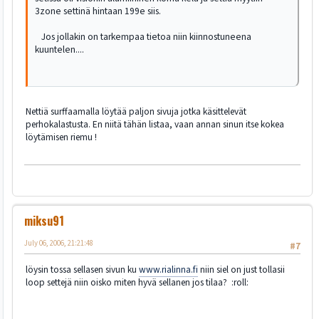
3zone settinä hintaan 199e siis.
Jos jollakin on tarkempaa tietoa niin kiinnostuneena
kuuntelen....
Nettiä surffaamalla löytää paljon sivuja jotka käsittelevät
perhokalastusta. En niitä tähän listaa, vaan annan sinun itse kokea
löytämisen riemu !
miksu91
July 06, 2006, 21:21:48
#7
löysin tossa sellasen sivun ku
www.rialinna.fi
niin siel on just tollasii
loop settejä niin oisko miten hyvä sellanen jos tilaa? :roll: