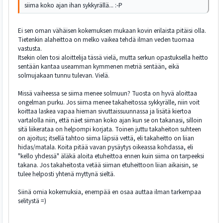
siima koko ajan ihan sykkyrällä... :-P
Ei sen oman vähäisen kokemuksen mukaan kovin erilaista pitäisi olla.
Tietenkin alaheittoa on melko vaikea tehdä ilman veden tuomaa
vastusta.
Itsekin olen tosi aloittelija tässä vielä, mutta serkun opastuksella heitto
sentään kantaa useamman kymmenen metriä sentään, eikä
solmujakaan tunnu tulevan. Vielä.
Missä vaiheessa se siima menee solmuun? Tuosta on hyvä aloittaa
ongelman purku. Jos siima menee takaheitossa sykkyrälle, niin voit
koittaa laskea vapaa hieman sivuttaissuunnassa ja lisätä kiertoa
vartalolla niin, että näet siiman koko ajan kun se on takanasi, silloin
sitä liikerataa on helpompi korjata. Toinen juttu takaheiton suhteen
on ajoitus; itsellä tahtoo siima läpsiä vettä, eli takaheitto on liian
hidas/matala. Koita pitää vavan pysäytys oikeassa kohdassa, eli
"kello yhdessä" äläkä aloita etuheittoa ennen kuin siima on tarpeeksi
takana. Jos takaheitosta vetää siiman etuheittoon liian aikaisin, se
tulee helposti yhtenä myttynä sieltä.
Siinä omia kokemuksia, enempää en osaa auttaa ilman tarkempaa
selitystä =)