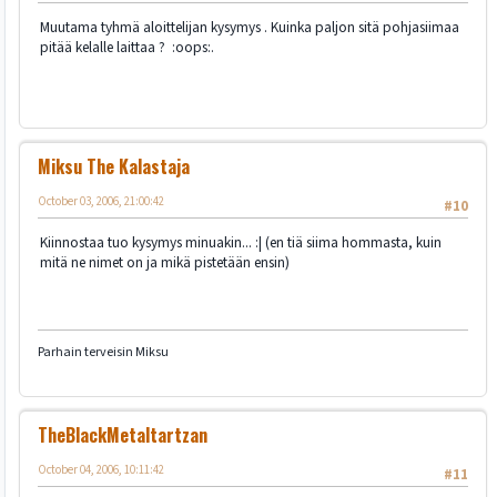
Muutama tyhmä aloittelijan kysymys . Kuinka paljon sitä pohjasiimaa
pitää kelalle laittaa ? :oops:.
Miksu The Kalastaja
October 03, 2006, 21:00:42
#10
Kiinnostaa tuo kysymys minuakin... :| (en tiä siima hommasta, kuin
mitä ne nimet on ja mikä pistetään ensin)
Parhain terveisin Miksu
TheBlackMetaltartzan
October 04, 2006, 10:11:42
#11