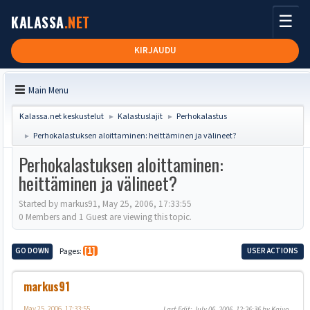
☰
KALASSA
.NET
KIRJAUDU
Main Menu
Kalassa.net keskustelut
Kalastuslajit
Perhokalastus
►
►
Perhokalastuksen aloittaminen: heittäminen ja välineet?
►
Perhokalastuksen aloittaminen:
heittäminen ja välineet?
Started by markus91, May 25, 2006, 17:33:55
0 Members and 1 Guest are viewing this topic.
GO DOWN
Pages
1
USER ACTIONS
markus91
May 25, 2006, 17:33:55
Last Edit
: July 06, 2006, 12:26:36 by Kaivo