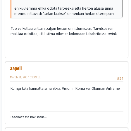
en kuulemma ehkä odota tarpeeksi että heiton alussa siima
menee riittävästi "selän taakse" ennenkun heitän eteenpäin
Tuo vaikuttaa erittäin paljon heiton onnistumiseen. Tarvitsee vain
malttaa odottaa, että siima oikenee kokonaan takaheitossa. :wink:
aapeli
March 31, 2007, 19:49:32
#24
Kumpi kela kannattaisi hankkia: Visionin Koma vai Okuman Airframe
Taasko tässä kävi näin...