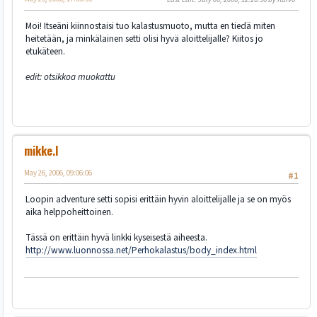
Moi! Itseäni kiinnostaisi tuo kalastusmuoto, mutta en tiedä miten
heitetään, ja minkälainen setti olisi hyvä aloittelijalle? Kiitos jo
etukäteen.
edit: otsikkoa muokattu
mikke.l
May 26, 2006, 09:06:06
#1
Loopin adventure setti sopisi erittäin hyvin aloittelijalle ja se on myös
aika helppoheittoinen.
Tässä on erittäin hyvä linkki kyseisestä aiheesta.
http://www.luonnossa.net/Perhokalastus/body_index.html