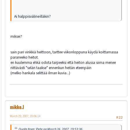
Ai halppisvälineilläkin?
miksei?
sain pari vinkkiä heittoon, tarttee viikonloppuna käydä koittamassa
paraneeko heitot.
en kuulemma ehkä odota tarpeeksi että heiton alussa siima menee
riittävästi "selän taakse" ennenkun heitän eteenpäin
(melko hankala selittää ilman kuvia...)
mikke.l
March 29, 2007, 20:06:14
#22
Quote from: Pete on March 26, 2007, 19:53:36