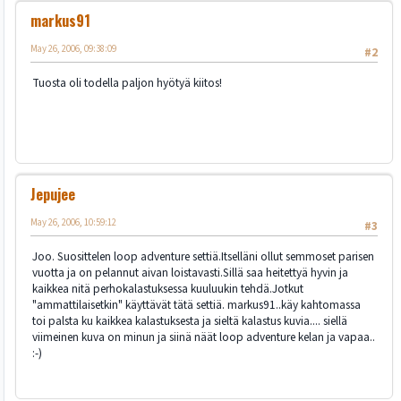
markus91
May 26, 2006, 09:38:09
#2
Tuosta oli todella paljon hyötyä kiitos!
Jepujee
May 26, 2006, 10:59:12
#3
Joo. Suosittelen loop adventure settiä.Itselläni ollut semmoset parisen
vuotta ja on pelannut aivan loistavasti.Sillä saa heitettyä hyvin ja
kaikkea nitä perhokalastuksessa kuuluukin tehdä.Jotkut
"ammattilaisetkin" käyttävät tätä settiä. markus91..käy kahtomassa
toi palsta ku kaikkea kalastuksesta ja sieltä kalastus kuvia.... siellä
viimeinen kuva on minun ja siinä näät loop adventure kelan ja vapaa..
:-)