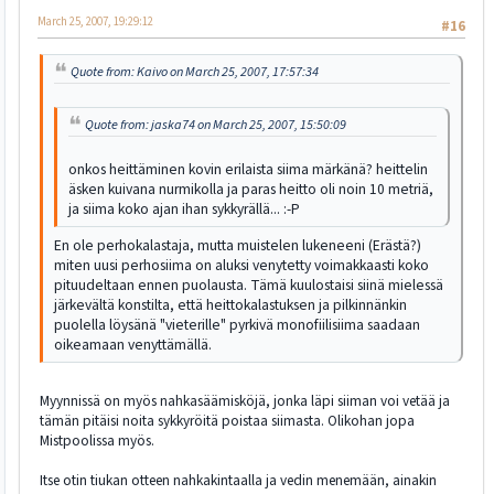
March 25, 2007, 19:29:12
#16
Quote from: Kaivo on March 25, 2007, 17:57:34
Quote from: jaska74 on March 25, 2007, 15:50:09
onkos heittäminen kovin erilaista siima märkänä? heittelin
äsken kuivana nurmikolla ja paras heitto oli noin 10 metriä,
ja siima koko ajan ihan sykkyrällä... :-P
En ole perhokalastaja, mutta muistelen lukeneeni (Erästä?)
miten uusi perhosiima on aluksi venytetty voimakkaasti koko
pituudeltaan ennen puolausta. Tämä kuulostaisi siinä mielessä
järkevältä konstilta, että heittokalastuksen ja pilkinnänkin
puolella löysänä "vieterille" pyrkivä monofiilisiima saadaan
oikeamaan venyttämällä.
Myynnissä on myös nahkasäämisköjä, jonka läpi siiman voi vetää ja
tämän pitäisi noita sykkyröitä poistaa siimasta. Olikohan jopa
Mistpoolissa myös.
Itse otin tiukan otteen nahkakintaalla ja vedin menemään, ainakin