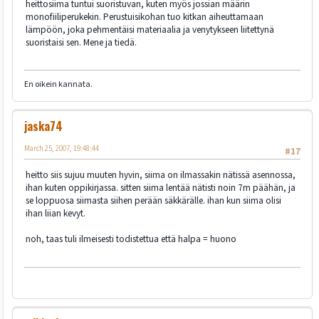
heittosiima tuntui suoristuvan, kuten myös jossian määrin
monofiiliperukekin. Perustuisikohan tuo kitkan aiheuttamaan
lämpöön, joka pehmentäisi materiaalia ja venytykseen liitettynä
suoristaisi sen. Mene ja tiedä.
En oikein kannata.
jaska74
March 25, 2007, 19:48:44
#17
heitto siis sujuu muuten hyvin, siima on ilmassakin nätissä asennossa,
ihan kuten oppikirjassa. sitten siima lentää nätisti noin 7m päähän, ja
se loppuosa siimasta siihen perään säkkärälle. ihan kun siima olisi
ihan liian kevyt.
noh, taas tuli ilmeisesti todistettua että halpa = huono