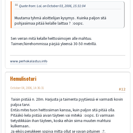
Quote from: LoL on October 03, 2006, 15:31:04
Muutama tyhmä aloittelijan kysymys . Kuinka paljon sitä
pohjasiimaa pitää kelalle laittaa ? :oops:.
Sen verran mitä kelalle heittosiimojen alle mahtuu.
Taimen/kirrehommissa pärjää yleensä 30-50 metrillä.
www.perhokalastus.info
Hemulisoturi
October 04, 2006, 14:36:31
#12
Taisin pistää n. 20m. Harjusta ja taimenta pyytäessä ei varmasti kovin
paljoa tarvi.
Entäs mites tuon heittosiiman kanssa, kuin paljon sitä pitää olla.
Pitääkö kela pistää aivan täyteen vai mitekä :oops:. Ei varmaan
tietystikkään ihan täyteen, koska eihän siima muuten mahtuisi
kulkemaan..
Ja eikös perukkeen sopiva mitta ollut se vavan pituinen :?.