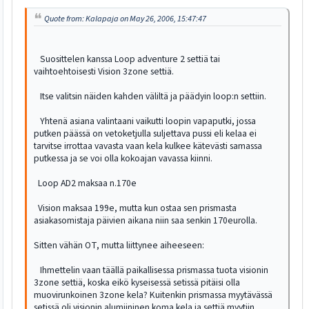
Quote from: Kalapaja on May 26, 2006, 15:47:47
Suosittelen kanssa Loop adventure 2 settiä tai
vaihtoehtoisesti Vision 3zone settiä.
Itse valitsin näiden kahden väliltä ja päädyin loop:n settiin.
Yhtenä asiana valintaani vaikutti loopin vapaputki, jossa
putken päässä on vetoketjulla suljettava pussi eli kelaa ei
tarvitse irrottaa vavasta vaan kela kulkee kätevästi samassa
putkessa ja se voi olla kokoajan vavassa kiinni.
Loop AD2 maksaa n.170e
Vision maksaa 199e, mutta kun ostaa sen prismasta
asiakasomistaja päivien aikana niin saa senkin 170eurolla.
Sitten vähän OT, mutta liittynee aiheeseen:
Ihmettelin vaan täällä paikallisessa prismassa tuota visionin
3zone settiä, koska eikö kyseisessä setissä pitäisi olla
muovirunkoinen 3zone kela? Kuitenkin prismassa myytävässä
setissä oli visionin alumiininen koma kela ja settiä myytiin