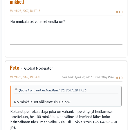
mikke.l
March 26, 2007, 18:47:15
#18
No minkälaiset välineet sinulla on?
Pete
Global Moderator
March 26, 2007, 19:53:36
Last Edit
: April 22, 2007, 15:20:00 by Pete
#19
Quote from: mikke.l on March 26, 2007, 18:47:15
No minkälaiset välineet sinulla on?
Kokenut perhokalastaja joka on vähänkin perehtynyt heittämisen
opetteluun, heittää minkä luokan välineillä hyvänsä lähes koko
heittosiiman ulos ilman vaikeuksia. Oli luokka sitten 1-2-3-4-5-6-7-8...
jne.