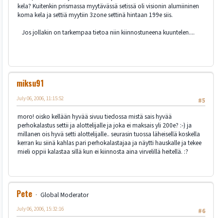
kela? Kuitenkin prismassa myytävässä setissä oli visionin alumiininen
koma kela ja settiä myytiin 3zone settinä hintaan 199e siis.
Jos jollakin on tarkempaa tietoa niin kiinnostuneena kuuntelen....
miksu91
July 06, 2006, 11:15:52
#5
moro! oisko kellään hyvää sivuu tiedossa mistä sais hyvää
perhokalastus settii ja alottelijalle ja joka ei maksais yli 200e? :-) ja
millanen ois hyvä setti alottelijalle.. seurasin tuossa läheisellä koskella
kerran ku siinä kahlas pari perhokalastajaa ja näytti hauskalle ja tekee
mieli oppii kalastaa sillä kun ei kiinnosta aina virvelillä heitellä. :?
Pete
Global Moderator
July 06, 2006, 15:32:16
#6