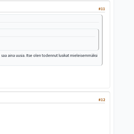
#11
a saa aina uusia. Itse olen todennut lusikat mieleisemmäksi
#12