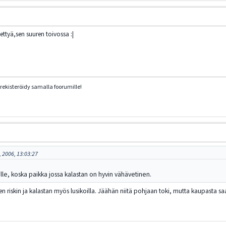
ttyä,sen suuren toivossa :|
rekisteröidy samalla foorumille!
, 2006, 13:03:27
ille, koska paikka jossa kalastan on hyvin vähävetinen.
n riskin ja kalastan myös lusikoilla. Jäähän niitä pohjaan toki, mutta kaupasta saa