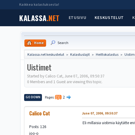
Kaikkea kalastuksesta!
KALASSA
.NET
ETUSIVU
KESKUSTELUT
K
Home
Search
Kalassa.net keskustelut
Kalastuslajit
Heittokalastus
Uistim
►
►
►
Uistimet
Started by Calico Cat, June 07, 2006, 09:50:37
0 Members and 1 Guest are viewing this topic.
2
GO DOWN
Pages
1
Calico Cat
June 07, 2006, 09:50:37
Eli millaisia uistimia käytätte en
Posts: 126
joo-o