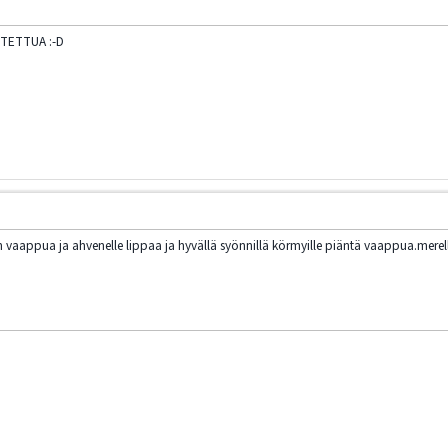
ASTETTUA :-D
 vaappua ja ahvenelle lippaa ja hyvällä syönnillä körmyille piäntä vaappua.merellä a