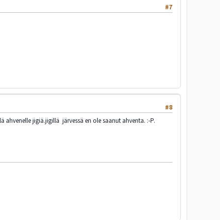
#7
#8
hvenelle jigiä.jigillä järvessä en ole saanut ahventa. :-P.