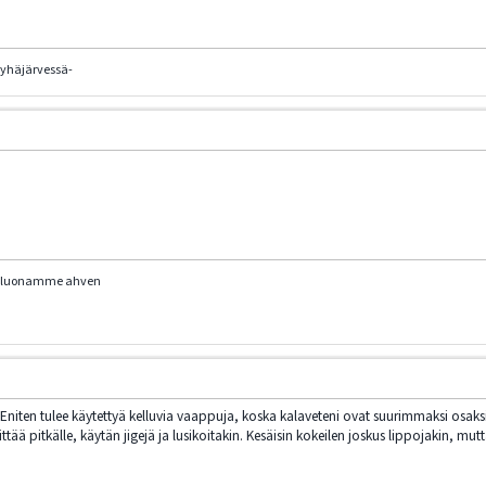
pyhäjärvessä-
a luonamme ahven
iten tulee käytettyä kelluvia vaappuja, koska kalaveteni ovat suurimmaksi osaksi
ittää pitkälle, käytän jigejä ja lusikoitakin. Kesäisin kokeilen joskus lippojakin, mutt