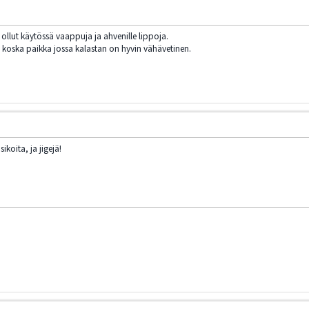
ollut käytössä vaappuja ja ahvenille lippoja.
e, koska paikka jossa kalastan on hyvin vähävetinen.
ikoita, ja jigejä!