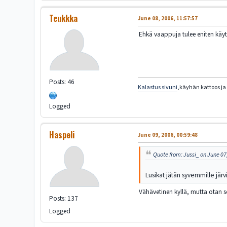
Teukkka
June 08, 2006, 11:57:57
Ehkä vaappuja tulee eniten käyte
Posts: 46
Kalastus sivuni
,käyhän kattoos ja 
Logged
Haspeli
June 09, 2006, 00:59:48
Quote from: Jussi_ on June 07
Lusikat jätän syvemmille järv
Vähävetinen kyllä, mutta otan se
Posts: 137
Logged