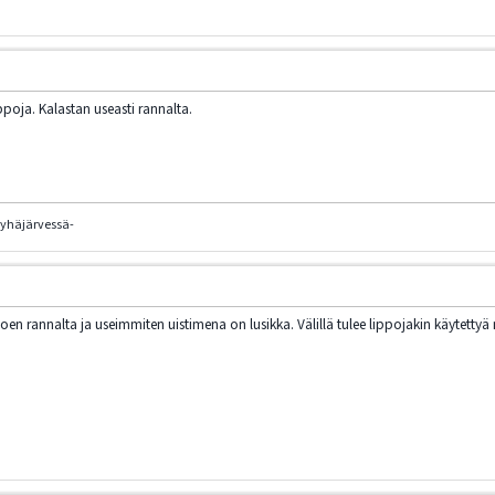
lippoja. Kalastan useasti rannalta.
pyhäjärvessä-
 rannalta ja useimmiten uistimena on lusikka. Välillä tulee lippojakin käytettyä m