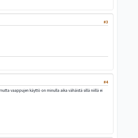
#3
#4
utta vaappujen käyttö on minulla aika vähäistä sillä niillä ei