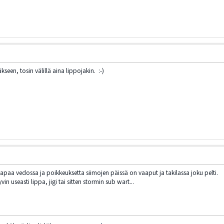
seen, tosin välillä aina lippojakin. :-)
vapaa vedossa ja poikkeuksetta siimojen päissä on vaaput ja takilassa joku pelti.
n useasti lippa, jigi tai sitten stormin sub wart...