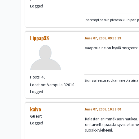
Logged
-parempi pasuri pivossa kuin pari 
Lippapää
June 07, 2006, 09:53:19
vaappua ne on hyviä :mrgreen:
Posts: 40
Siunaa jeesus ruokamme ole ain
Location: Vampula 32610
Logged
kaivo
June 07, 2006, 10:58:00
Guest
Kalastan enimmäkseen haukea. En
Logged
on tarvetta päästä syvälle tai he
suosikkivieheeni.