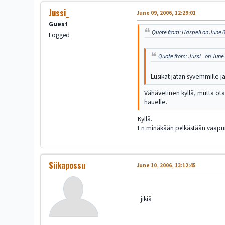
Jussi_
June 09, 2006, 12:29:01
Guest
Quote from: Haspeli on June 0
Logged
Quote from: Jussi_ on June 
Lusikat jätän syvemmille j
Vähävetinen kyllä, mutta otan
hauelle.
Kyllä.
En minäkään pelkästään vaapuilla
Siikapossu
June 10, 2006, 13:12:45
jikiä