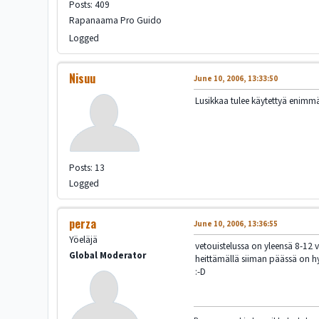
Posts: 409
Rapanaama Pro Guido
Logged
Nisuu
June 10, 2006, 13:33:50
Lusikkaa tulee käytettyä enimmäk
Posts: 13
Logged
perza
June 10, 2006, 13:36:55
Yöeläjä
vetouistelussa on yleensä 8-12 
Global Moderator
heittämällä siiman päässä on hyvi
:-D