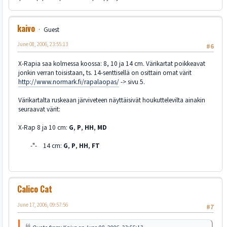
kaivo
Guest
June 08, 2006, 23:55:13
#6
X-Rapia saa kolmessa koossa: 8, 10 ja 14 cm. Värikartat poikkeavat
jonkin verran toisistaan, ts. 14-senttisellä on osittain omat värit
http://www.normark.fi/rapalaopas/
-> sivu 5.
Värikartalta ruskeaan järviveteen näyttäisivät houkuttelevilta ainakin
seuraavat värit:
X-Rap 8 ja 10 cm:
G
,
P
,
HH
,
MD
-"- 14 cm:
G
,
P
,
HH
,
FT
Calico Cat
June 17, 2006, 09:57:56
#7