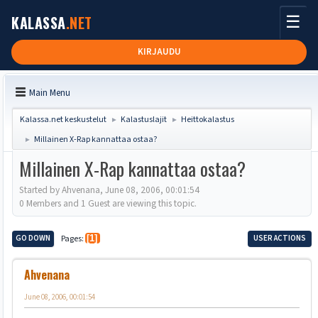
☰
KALASSA
.NET
KIRJAUDU
Main Menu
Kalassa.net keskustelut
Kalastuslajit
Heittokalastus
►
►
Millainen X-Rap kannattaa ostaa?
►
Millainen X-Rap kannattaa ostaa?
Started by Ahvenana, June 08, 2006, 00:01:54
0 Members and 1 Guest are viewing this topic.
GO DOWN
Pages
1
USER ACTIONS
Ahvenana
June 08, 2006, 00:01:54