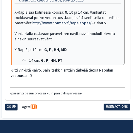
Quote from: Kaivo on June 08, 2006, 23:55:13
X-Rapia saa kolmessa koossa: 8, 10 ja 14 cm. Värikartat
poikkeavat jonkin verran toisistaan, ts. 14-senttisellä on osittain
omat värit
http://www.normark.fi/rapalaopas/
-> sivu 5.
Värikartalta ruskeaan järviveteen näyttäisivät houkuttelevilta
ainakin seuraavat värit:
X-Rap 8 ja 10 cm:
G
,
P
,
HH
,
MD
-"- 14 cm:
G
,
P
,
HH
,
FT
Kiitti vinkistä Kaivo. Sain itsekkin erittäin tärkeää tietoa Rapalan
vaapuista :-D
-parempi pasuri pivossa kuin pari pyhäjärvessä-
GO UP
Pages
1
USER ACTIONS