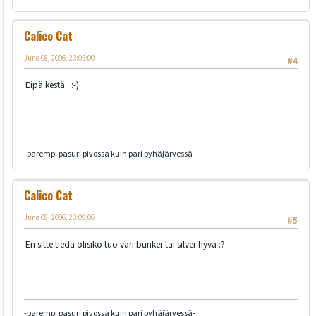
Calico Cat
June 08, 2006, 23:05:00
#4
Eipä kestä. :-)
-parempi pasuri pivossa kuin pari pyhäjärvessä-
Calico Cat
June 08, 2006, 23:09:06
#5
En sitte tiedä olisiko tuo väri bunker tai silver hyvä :?
-parempi pasuri pivossa kuin pari pyhäjärvessä-