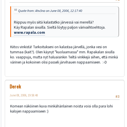
Quote from: Ahv3na on June 08, 2006, 12:17:40
Riippuu myös siitä kalastatko järvessä vai merellä?
Käy Rapalan sivuilla. Sieltä löytyy paljon värivaihtoehtoja.
www.rapala.com
Kiitos vinkistä! Tarkoitukseni on kalastaa järvellä, jonka vesi on
tummaa (kait?). Olen käynyt "kuolaamassa" mm. Rapakalan sivulla
ko. vaappuja, mutta nyt haluaisinkin Teiltä vinkkejä siihen, että minkä
värinen ja kokoinen olisi passeli järvihauen nappaamiseen. :-D
Derek
June 08, 2006, 19:58:48
#3
Komean näköinen kuva minkähänlainen noista voisi olla para lohi
kalojen nappaamiseen :)