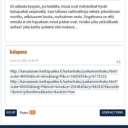
Eli sellaista kysyisin, jos tiedätte, missä ovat mahdolliset hyvät
kuhapaikat vesijärvellä. Sain tällaisia vaihtoehtoja netistä: pikonlinnan
monttu, selkäsaaren tausta, mutisalmen seutu. Ongelmana on että
minulla ei ole hajuakaan missä paikat ovat. Voisiko joku ystävällisesti
auttaa? joku kartta sydeemi olisi mukava...
kalapena
June 24, 2006, 18:58:59
#1
http://kansalaisen.karttapaikka.fi/kartanhaku/paikannimihaku.html?
scale=40000&tool=siirra&lang=FI&cx=3425659&cy=6770232
http://kansalaisen.karttapaikka.fi/kartanhaku/paikannimihaku.html?
scale=80000&lang=FI&tool=siirra&cx=2504843&cy=6820470&osoite
=&nimi=pikonlinna&kunta=&action=Hae
GO UP
Pages
1
USER ACTIONS