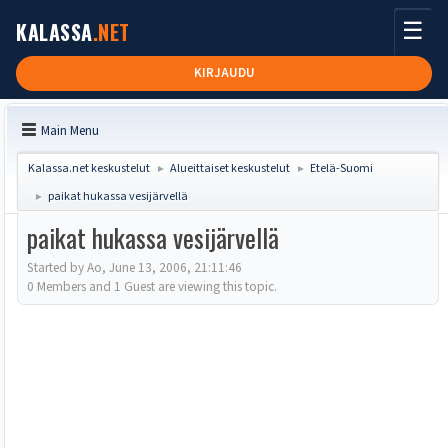
☰
KALASSA
.NET
KIRJAUDU
Main Menu
Kalassa.net keskustelut
Alueittaiset keskustelut
Etelä-Suomi
►
►
paikat hukassa vesijärvellä
►
paikat hukassa vesijärvellä
Started by Ao, June 13, 2006, 21:11:46
0 Members and 1 Guest are viewing this topic.