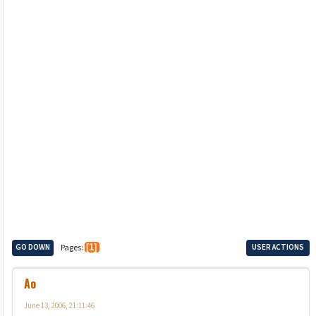
GO DOWN
Pages
1
USER ACTIONS
Ao
June 13, 2006, 21:11:46