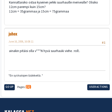
Kannattaisiko ostaa kyseinen jerkki suurhauille merivesille? Olisiko
12cm parempi kuin 15cm?
12cm = 35grammaa ja 15cm = 75grammaa
juhox
June 16, 2006, 16:08:11
#1
ainakin pitäisi olla v***N hyvä suurhauki viehe. :roll:.
"En syö kalojen lääkkeitä. "
GO UP
Pages
1
USER ACTIONS