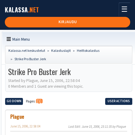
☰
KALASSA
.NET
KIRJAUDU
Main Menu
Kalassa.net keskustelut
Kalastuslajit
Heittokalastus
►
►
Strike Pro Buster Jerk
►
Strike Pro Buster Jerk
Started by Plague, June 15, 2006, 22:58:04
0 Members and 1 Guest are viewing this topic.
GO DOWN
Pages
1
USER ACTIONS
Plague
June 15, 2006, 22:58:04
Last Edit
: June 15, 2006, 23:11:35 by Plague