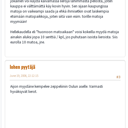
jokainen voi käydä kaivamassa lieroja lähimmästä pellosta, joten
kauppa ei välttämättä käy kovin hyvin. Sen sijaan kaupungissa
matoja on vaikeampi saada ja ehkä ihmisetkin ovat laiskempia
etsimään matopaikkoja, joten siitä vain esim. torille matoja
myymään!
Hellekaudella eli "huonoon matoaikaan" voisi kokeilla myydä matoja
ainakin aluksi jopa 10 senttiä / kpl, jos puhutaan isoista lieroista. Siis
eurolla 10 matoa, jne.
lohen pyytäjä
June 19, 2006, 22:12:15
#3
Aijon myydäne kempelee zeppeliinin Oulun aselle. Varmasti
hyväksyvät lierot.