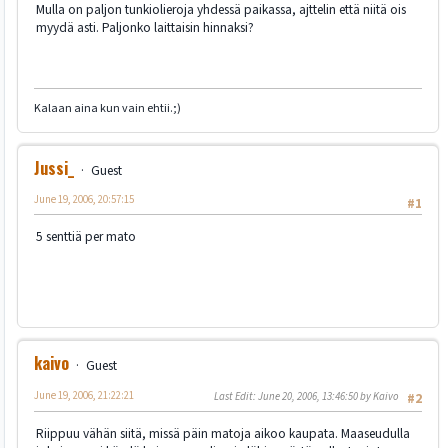
Mulla on paljon tunkiolieroja yhdessä paikassa, ajttelin että niitä ois
myydä asti. Paljonko laittaisin hinnaksi?
Kalaan aina kun vain ehtii.;)
Jussi_
Guest
June 19, 2006, 20:57:15
#1
5 senttiä per mato
kaivo
Guest
June 19, 2006, 21:22:21
Last Edit
: June 20, 2006, 13:46:50 by Kaivo
#2
Riippuu vähän siitä, missä päin matoja aikoo kaupata. Maaseudulla