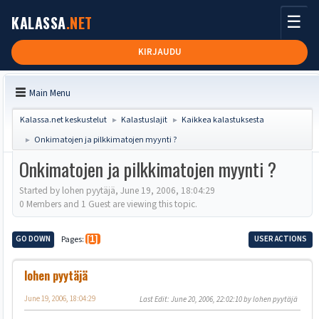
☰
KALASSA
.NET
KIRJAUDU
Main Menu
Kalassa.net keskustelut
Kalastuslajit
Kaikkea kalastuksesta
►
►
Onkimatojen ja pilkkimatojen myynti ?
►
Onkimatojen ja pilkkimatojen myynti ?
Started by lohen pyytäjä, June 19, 2006, 18:04:29
0 Members and 1 Guest are viewing this topic.
GO DOWN
Pages
1
USER ACTIONS
lohen pyytäjä
June 19, 2006, 18:04:29
Last Edit
: June 20, 2006, 22:02:10 by lohen pyytäjä