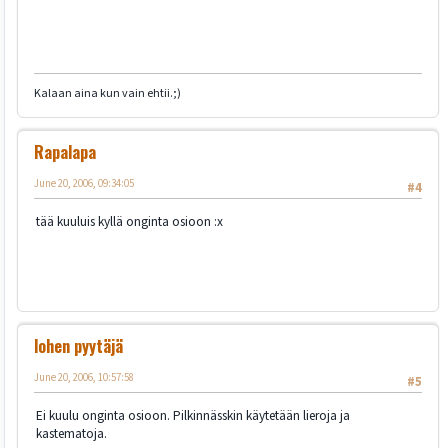
Kalaan aina kun vain ehtii.;)
Rapalapa
June 20, 2006, 09:34:05
#4
tää kuuluis kyllä onginta osioon :x
lohen pyytäjä
June 20, 2006, 10:57:58
#5
Ei kuulu onginta osioon. Pilkinnässkin käytetään lieroja ja
kastematoja.