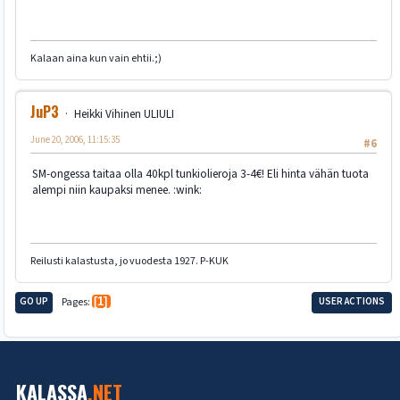
Kalaan aina kun vain ehtii.;)
JuP3
Heikki Vihinen ULIULI
June 20, 2006, 11:15:35
#6
SM-ongessa taitaa olla 40kpl tunkiolieroja 3-4€! Eli hinta vähän tuota
alempi niin kaupaksi menee. :wink:
Reilusti kalastusta, jo vuodesta 1927. P-KUK
GO UP
Pages
1
USER ACTIONS
KALASSA
.NET