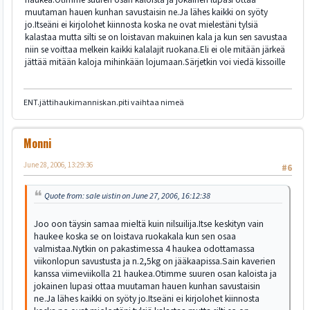
muutaman hauen kunhan savustaisin ne.Ja lähes kaikki on syöty
jo.Itseäni ei kirjolohet kiinnosta koska ne ovat mielestäni tylsiä
kalastaa mutta silti se on loistavan makuinen kala ja kun sen savustaa
niin se voittaa melkein kaikki kalalajit ruokana.Eli ei ole mitään järkeä
jättää mitään kaloja mihinkään lojumaan.Särjetkin voi viedä kissoille
ENT.jättihaukimanniskan.piti vaihtaa nimeä
Monni
June 28, 2006, 13:29:36
#6
Quote from: sale uistin on June 27, 2006, 16:12:38
Joo oon täysin samaa mieltä kuin nilsuilija.Itse keskityn vain
haukee koska se on loistava ruokakala kun sen osaa
valmistaa.Nytkin on pakastimessa 4 haukea odottamassa
viikonlopun savustusta ja n.2,5kg on jääkaapissa.Sain kaverien
kanssa viimeviikolla 21 haukea.Otimme suuren osan kaloista ja
jokainen lupasi ottaa muutaman hauen kunhan savustaisin
ne.Ja lähes kaikki on syöty jo.Itseäni ei kirjolohet kiinnosta