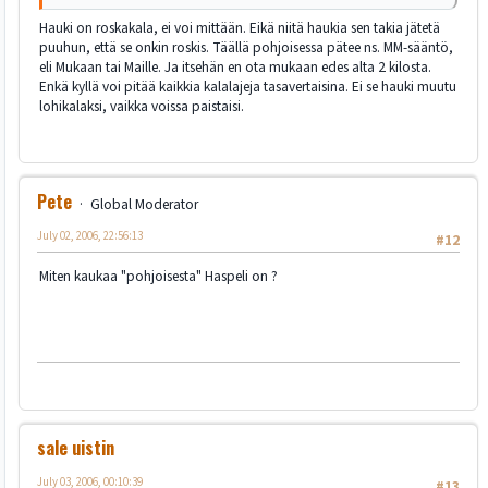
Hauki on roskakala, ei voi mittään. Eikä niitä haukia sen takia jätetä
puuhun, että se onkin roskis. Täällä pohjoisessa pätee ns. MM-sääntö,
eli Mukaan tai Maille. Ja itsehän en ota mukaan edes alta 2 kilosta.
Enkä kyllä voi pitää kaikkia kalalajeja tasavertaisina. Ei se hauki muutu
lohikalaksi, vaikka voissa paistaisi.
Pete
Global Moderator
July 02, 2006, 22:56:13
#12
Miten kaukaa "pohjoisesta" Haspeli on ?
sale uistin
July 03, 2006, 00:10:39
#13