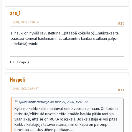
ara_1
July 01, 2006, 17:40:54
#10
ai hauki on hyvää savustettuna....pitääpä kokeilla :-)....muistakaa te
päästää komeat haukimammat takaisin(ne kantaa sisällään paljon
jälkeläisiä) :wink:
Hauestaja ;)
Haspeli
July 02, 2006, 22:54:57
#11
Quote from: Nilsuilija on June 27, 2006, 15:43:12
Kyllä ne kaikki kalat mahtuvat sinne veteen uimaan. On todella
rasistista/elitististä ruveta heittelemään haukia pitkin rantoja
vaan siksi, että se on MUKA roskakala. Jos kalastaja ei voi pitää
kaikkia kalalajeja tasaveraisena, niin ehkäpä on parempi
lopettaa kalastus siihen paikkaan....