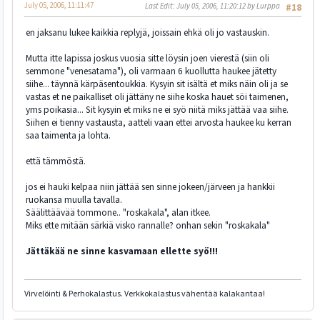
July 05, 2006, 11:11:47
Last Edit
: July 05, 2006, 11:20:12 by Lurppa
#18
en jaksanu lukee kaikkia replyjä, joissain ehkä oli jo vastauskin.
Mutta itte lapissa joskus vuosia sitte löysin joen vierestä (siin oli
semmone "venesatama"), oli varmaan 6 kuollutta haukee jätetty
siihe... täynnä kärpäsentoukkia. Kysyin sit isältä et miks näin oli ja se
vastas et ne paikalliset oli jättäny ne siihe koska hauet söi taimenen,
yms poikasia... Sit kysyin et miks ne ei syö niitä miks jättää vaa siihe.
Siihen ei tienny vastausta, aatteli vaan ettei arvosta haukee ku kerran
saa taimenta ja lohta.
että tämmöstä.
jos ei hauki kelpaa niin jättää sen sinne jokeen/järveen ja hankkii
ruokansa muulla tavalla.
Säälittäävää tommone.. "roskakala", alan itkee.
Miks ette mitään särkiä visko rannalle? onhan sekin "roskakala"
Jättäkää ne sinne kasvamaan ellette syö!!!
Virvelöinti & Perhokalastus. Verkkokalastus vähentää kalakantaa!