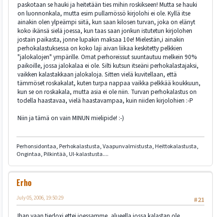
paskotaan se hauki ja heitetään ties mihin roskikseen! Mutta se hauki
on luonnonkala, mutta esim pullamössö kirjolohi ei ole. Kyllä itse
ainakin olen ylpeämpi siitä, kun saan kilosen turvan, joka on elänyt
koko ikänsä sielä joessa, kun taas saan jonkun istutetun kirjolohen
jostain paikasta, jonne lupakin maksaa 10e! Mielestän,i ainakin
perhokalastuksessa on koko laji aivan liikaa keskitetty pelkkien
"jalokalojen" ympärille. Omat perhoreissut suuntautuu melkein 90%
paikoille, jossa jalokalaa ei ole. Silti kutsun itseäni perhokalastajaksi,
vaikken kalastakkaan jalokaloja. Sitten vielä kuvitellaan, että
tämmöset roskakalat, kuten turpa nappaa vaikka pelkkää koukkuun,
kun se on roskakala, mutta asia ei ole niin. Turvan perhokalastus on
todella haastavaa, vielä haastavampaa, kuin niiden kirjolohien :-P
Niin ja tämä on vain MINUN mielipide! :-)
Perhonsidontaa, Perhokalastusta, Vaapunvalmistusta, Heittokalastusta,
Ongintaa, Pilkintää, Ul-kalastusta....
Erho
July 05, 2006, 19:50:29
#21
Ihan vaan tiedoxi ettei joessamme, alueella jossa kalastan ole