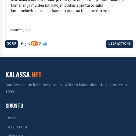
taimenen ja muiden lohikalojen poikasia(mutta toisalta
luonnonkiertokulkuun ei kannata puuttua tolla tavalla) :roll:
Hauestaja ;)
2
GO UP
Pages
1
USER ACTIONS
KALASSA
.NET
Suomen suurin kalastusyhteisö. Kaikkea kalastuksesta jo vuodesta
1999.
SIVUSTO
Etusivu
Keskustelut