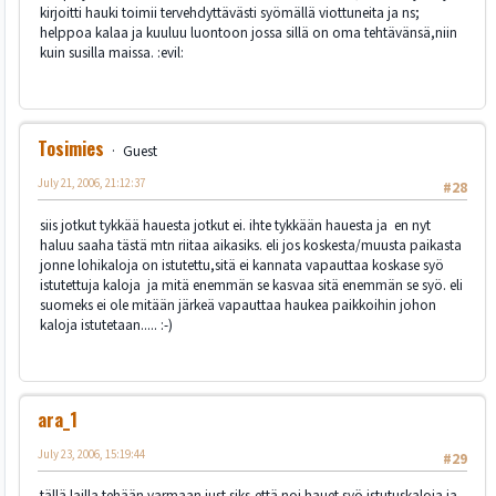
kirjoitti hauki toimii tervehdyttävästi syömällä viottuneita ja ns;
helppoa kalaa ja kuuluu luontoon jossa sillä on oma tehtävänsä,niin
kuin susilla maissa. :evil:
Tosimies
Guest
July 21, 2006, 21:12:37
#28
siis jotkut tykkää hauesta jotkut ei. ihte tykkään hauesta ja en nyt
haluu saaha tästä mtn riitaa aikasiks. eli jos koskesta/muusta paikasta
jonne lohikaloja on istutettu,sitä ei kannata vapauttaa koskase syö
istutettuja kaloja ja mitä enemmän se kasvaa sitä enemmän se syö. eli
suomeks ei ole mitään järkeä vapauttaa haukea paikkoihin johon
kaloja istutetaan..... :-)
ara_1
July 23, 2006, 15:19:44
#29
tällä lailla tehään varmaan just siks,että noi hauet syö istutuskaloja ja