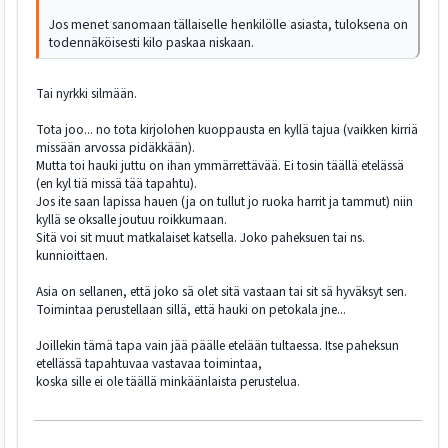
Jos menet sanomaan tällaiselle henkilölle asiasta, tuloksena on
todennäköisesti kilo paskaa niskaan.
Tai nyrkki silmään.
Tota joo... no tota kirjolohen kuoppausta en kyllä tajua (vaikken kirriä
missään arvossa pidäkkään).
Mutta toi hauki juttu on ihan ymmärrettävää. Ei tosin täällä etelässä
(en kyl tiä missä tää tapahtu).
Jos ite saan lapissa hauen (ja on tullut jo ruoka harrit ja tammut) niin
kyllä se oksalle joutuu roikkumaan.
Sitä voi sit muut matkalaiset katsella. Joko paheksuen tai ns.
kunnioittaen.
Asia on sellanen, että joko sä olet sitä vastaan tai sit sä hyväksyt sen.
Toimintaa perustellaan sillä, että hauki on petokala jne...
Joillekin tämä tapa vain jää päälle etelään tultaessa. Itse paheksun
etellässä tapahtuvaa vastavaa toimintaa,
koska sille ei ole täällä minkäänlaista perustelua.