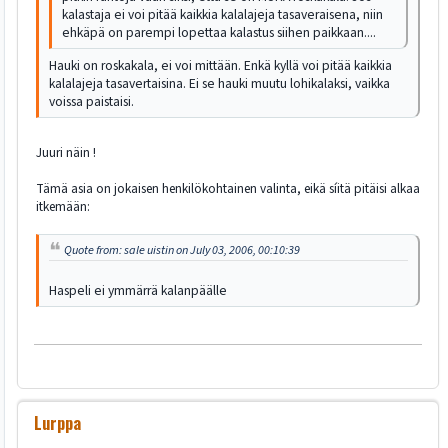
kalastaja ei voi pitää kaikkia kalalajeja tasaveraisena, niin
ehkäpä on parempi lopettaa kalastus siihen paikkaan....
Hauki on roskakala, ei voi mittään. Enkä kyllä voi pitää kaikkia
kalalajeja tasavertaisina. Ei se hauki muutu lohikalaksi, vaikka
voissa paistaisi.
Juuri näin !
Tämä asia on jokaisen henkilökohtainen valinta, eikä síitä pitäisi alkaa
itkemään:
Quote from: sale uistin on July 03, 2006, 00:10:39
Haspeli ei ymmärrä kalanpäälle
Lurppa