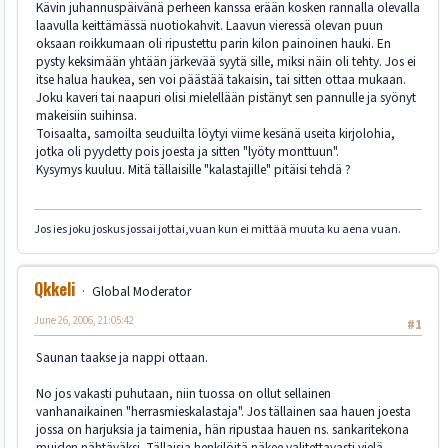
Kävin juhannuspäivänä perheen kanssa erään kosken rannalla olevalla
laavulla keittämässä nuotiokahvit. Laavun vieressä olevan puun
oksaan roikkumaan oli ripustettu parin kilon painoinen hauki. En
pysty keksimään yhtään järkevää syytä sille, miksi näin oli tehty. Jos ei
itse halua haukea, sen voi päästää takaisin, tai sitten ottaa mukaan.
Joku kaveri tai naapuri olisi mielellään pistänyt sen pannulle ja syönyt
makeisiin suihinsa.
Toisaalta, samoilta seuduilta löytyi viime kesänä useita kirjolohia,
jotka oli pyydetty pois joesta ja sitten "lyöty monttuun".
Kysymys kuuluu. Mitä tällaisille "kalastajille" pitäisi tehdä ?
Jos ies joku joskus jossai jottai,vuan kun ei mittää muuta ku aena vuan.
Qkkeli
Global Moderator
June 26, 2006, 21:05:42
#1
Saunan taakse ja nappi ottaan.
No jos vakasti puhutaan, niin tuossa on ollut sellainen
vanhanaikainen "herrasmieskalastaja". Jos tällainen saa hauen joesta
jossa on harjuksia ja taimenia, hän ripustaa hauen ns. sankaritekona
muiden nähtäväksi. Tällaisia henkilöitä näkee valitettavasti vielä