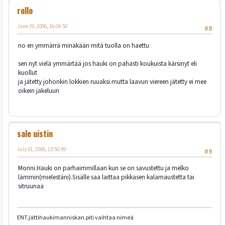
rollo
June 29, 2006, 16:04:50
#8
no en ymmärrä minäkään mitä tuolla on haettu
sen nyt vielä ymmärtää jos hauki on pahasti koukuista kärsinyt eli
kuollut
ja jätetty johonkin lokkien ruuaksi.mutta laavun viereen jätetty ei mee
oikein jakeluun
sale uistin
July 01, 2006, 13:50:49
#9
Monni.Hauki on parhaimmillaan kun se on savustettu ja melko
lämmin(mielestäni).Sisälle saa laittaa pikkasen kalamaustetta tai
sitruunaa
ENT.jättihaukimanniskan.piti vaihtaa nimeä