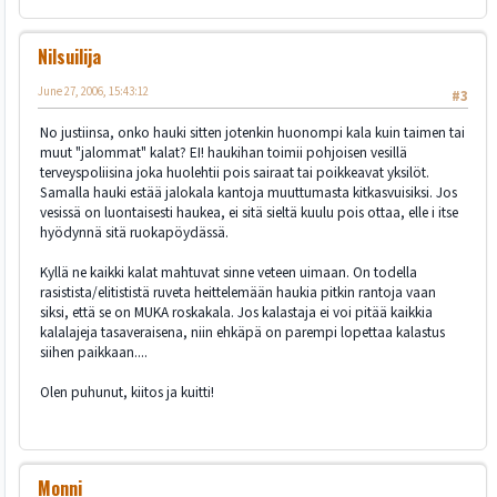
Nilsuilija
June 27, 2006, 15:43:12
#3
No justiinsa, onko hauki sitten jotenkin huonompi kala kuin taimen tai
muut "jalommat" kalat? EI! haukihan toimii pohjoisen vesillä
terveyspoliisina joka huolehtii pois sairaat tai poikkeavat yksilöt.
Samalla hauki estää jalokala kantoja muuttumasta kitkasvuisiksi. Jos
vesissä on luontaisesti haukea, ei sitä sieltä kuulu pois ottaa, elle i itse
hyödynnä sitä ruokapöydässä.
Kyllä ne kaikki kalat mahtuvat sinne veteen uimaan. On todella
rasistista/elitististä ruveta heittelemään haukia pitkin rantoja vaan
siksi, että se on MUKA roskakala. Jos kalastaja ei voi pitää kaikkia
kalalajeja tasaveraisena, niin ehkäpä on parempi lopettaa kalastus
siihen paikkaan....
Olen puhunut, kiitos ja kuitti!
Monni