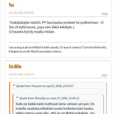
Yuz
July 05, 2006, 01:39:09
#16
Tosikalastajien sääntö, PP taas kuuluu poskeen tai pulikoimaan :-D
(toi oli kyllä huono, jopa näin äkkiä keksityks..)
Ei hauesta hyödy maalla mitään.
I once dug a pit and filled it with clouds. Or was it clowns? Come to think of it,
it began to smell. Must have been clowns.
Sir.Milo
July 05, 2006, 11:08:19
#17
Quote from: Haspeli on July 02, 2006, 22:54:57
Quote from: Nilsuilija on June 27, 2006, 15:43:12
Kyllä ne kaikki kalat mahtuvat sinne veteen uimaan. On
todella rasistista/elitististä ruveta heittelemään haukia
pitkin rantoja vaan siksi, että se on MUKA roskakala. Jos