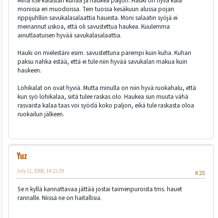
Minä itse kalastan kuhaa ja haukea paljon. Hauki on hyvä kala
monissa eri muodoissa. Tein tuossa kesäkuun alussa pojan
rippijuhlliin savukalasalaattia hauesta. Moni salaatin syöjä ei
meinannut uskoa, että oli savustettua haukea. Kuulemma
ainutlaatuisen hyvää savukalasalaattia.
Hauki on mielestäni esim. savustettuna parempi kuin kuha. Kuhan
paksu nahka estää, että ei tule niin hyvää savukalan makua kuin
haukeen.
Lohikalat on ovat hyviä. Mutta minulla on niin hyvä ruokahalu, että
kun syö lohikalaa, siitä tulee raskas olo. Haukea sun muuta vähä
rasvaista kalaa taas voi syödä koko paljon, eikä tule raskasta oloa
ruokailun jälkeen.
Yuz
July 11, 2006, 14:21:29
#25
Se n kyllä kannattavaa jättää jostai taimenpuroista tms. hauet
rannalle. Niissä ne on haitallisia.