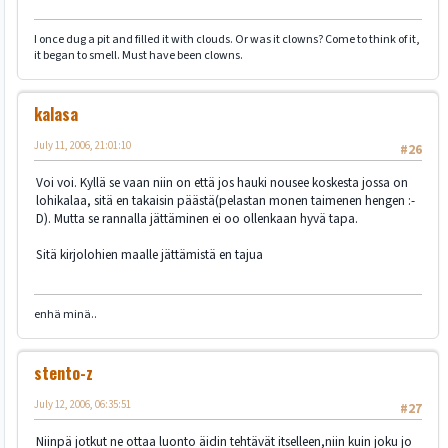
I once dug a pit and filled it with clouds. Or was it clowns? Come to think of it,
it began to smell. Must have been clowns.
kalasa
July 11, 2006, 21:01:10
#26
Voi voi. Kyllä se vaan niin on että jos hauki nousee koskesta jossa on
lohikalaa, sitä en takaisin päästä(pelastan monen taimenen hengen :-
D). Mutta se rannalla jättäminen ei oo ollenkaan hyvä tapa.
Sitä kirjolohien maalle jättämistä en tajua
enhä minä..
stento-z
July 12, 2006, 06:35:51
#27
Niinpä jotkut ne ottaa luonto äidin tehtävät itselleen,niin kuin joku jo