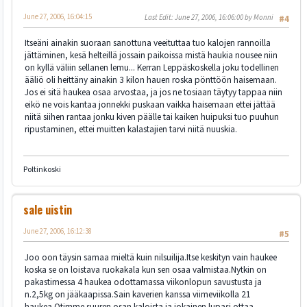
June 27, 2006, 16:04:15
Last Edit
: June 27, 2006, 16:06:00 by Monni
#4
Itseäni ainakin suoraan sanottuna veeituttaa tuo kalojen rannoilla
jättäminen, kesä helteillä jossain paikoissa mistä haukia nousee niin
on kyllä väliin sellanen lemu... Kerran Leppäskoskella joku todellinen
ääliö oli heittäny ainakin 3 kilon hauen roska pönttöön haisemaan.
Jos ei sitä haukea osaa arvostaa, ja jos ne tosiaan täytyy tappaa niin
eikö ne vois kantaa jonnekki puskaan vaikka haisemaan ettei jättää
niitä siihen rantaa jonku kiven päälle tai kaiken huipuksi tuo puuhun
ripustaminen, ettei muitten kalastajien tarvi niitä nuuskia.
Poltinkoski
sale uistin
June 27, 2006, 16:12:38
#5
Joo oon täysin samaa mieltä kuin nilsuilija.Itse keskityn vain haukee
koska se on loistava ruokakala kun sen osaa valmistaa.Nytkin on
pakastimessa 4 haukea odottamassa viikonlopun savustusta ja
n.2,5kg on jääkaapissa.Sain kaverien kanssa viimeviikolla 21
haukea.Otimme suuren osan kaloista ja jokainen lupasi ottaa