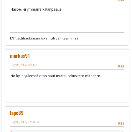
Haspeli ei ymmärrä kalanpäälle
ENT.jättihaukimanniskan.piti vaihtaa nimeä
markus91
July 03, 2006, 16:06:37
#14
No kyllä yuleensä otan haut mutta joskus teen mitä teen...
lape89
July 03, 2006, 17:30:56
#15