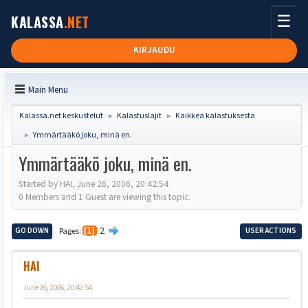
☰
KALASSA
.NET
KIRJAUDU
Main Menu
Kalassa.net keskustelut
Kalastuslajit
Kaikkea kalastuksesta
►
►
Ymmärtääkö joku, minä en.
►
Ymmärtääkö joku, minä en.
Started by HAI, June 26, 2006, 20:42:54
0 Members and 1 Guest are viewing this topic.
2
GO DOWN
Pages
1
USER ACTIONS
HAI
June 26, 2006, 20:42:54