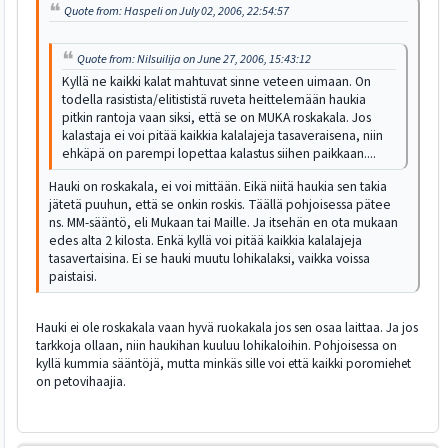
Quote from: Haspeli on July 02, 2006, 22:54:57
Quote from: Nilsuilija on June 27, 2006, 15:43:12
Kyllä ne kaikki kalat mahtuvat sinne veteen uimaan. On
todella rasistista/elitististä ruveta heittelemään haukia
pitkin rantoja vaan siksi, että se on MUKA roskakala. Jos
kalastaja ei voi pitää kaikkia kalalajeja tasaveraisena, niin
ehkäpä on parempi lopettaa kalastus siihen paikkaan....
Hauki on roskakala, ei voi mittään. Eikä niitä haukia sen takia
jätetä puuhun, että se onkin roskis. Täällä pohjoisessa pätee
ns. MM-sääntö, eli Mukaan tai Maille. Ja itsehän en ota mukaan
edes alta 2 kilosta. Enkä kyllä voi pitää kaikkia kalalajeja
tasavertaisina. Ei se hauki muutu lohikalaksi, vaikka voissa
paistaisi.
Hauki ei ole roskakala vaan hyvä ruokakala jos sen osaa laittaa. Ja jos
tarkkoja ollaan, niin haukihan kuuluu lohikaloihin. Pohjoisessa on
kyllä kummia sääntöjä, mutta minkäs sille voi että kaikki poromiehet
on petovihaajia.