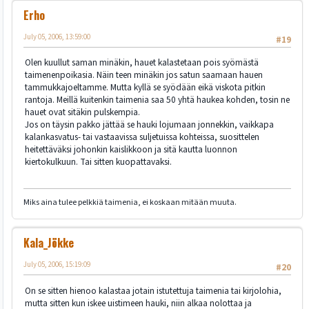
Erho
July 05, 2006, 13:59:00
#19
Olen kuullut saman minäkin, hauet kalastetaan pois syömästä
taimenenpoikasia. Näin teen minäkin jos satun saamaan hauen
tammukkajoeltamme. Mutta kyllä se syödään eikä viskota pitkin
rantoja. Meillä kuitenkin taimenia saa 50 yhtä haukea kohden, tosin ne
hauet ovat sitäkin pulskempia.
Jos on täysin pakko jättää se hauki lojumaan jonnekkin, vaikkapa
kalankasvatus- tai vastaavissa suljetuissa kohteissa, suosittelen
heitettäväksi johonkin kaislikkoon ja sitä kautta luonnon
kiertokulkuun. Tai sitten kuopattavaksi.
Miks aina tulee pelkkiä taimenia, ei koskaan mitään muuta.
Kala_Jökke
July 05, 2006, 15:19:09
#20
On se sitten hienoo kalastaa jotain istutettuja taimenia tai kirjolohia,
mutta sitten kun iskee uistimeen hauki, niin alkaa nolottaa ja