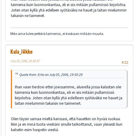
taimenia kuin luonnonkantaa, eli ei siis mitään pullamössö kirjolohia.
Joten otan kyllä yhä edelleen syötäväksi ne hauet ja laitan mielummin
takaisin ne taimenet.
Miks aina tulee pelkkiä taimenia, ei koskaan mitään muuta.
Kala_Jökke
July 05, 2006, 20:18:47
#22
Quote from: Erho on July 05, 2006, 19:50:29
Ihan vaan tiedoxi ettei joessamme, alueella jossa kalastan ole
taimenia kuin luonnonkantaa, eli ei siis mitään pullamössö
kirjolohia. Joten otan kyllä yhä edelleen syötäväksi ne hauet ja
laitan mielummin takaisin ne taimenet.
Olen täysin samaa mieltä kanssasi, että hauetkin on hyvää ruokaa.
Niin ja en minä tuota viestiäni sinulle tarkoittanut, vaan yleisesti kun
katselin esim haspelin viestiä.