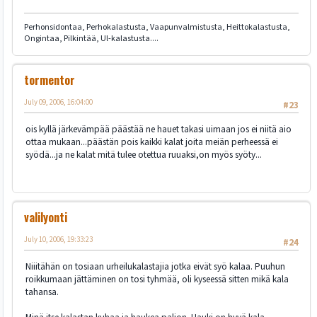
Perhonsidontaa, Perhokalastusta, Vaapunvalmistusta, Heittokalastusta,
Ongintaa, Pilkintää, Ul-kalastusta....
tormentor
July 09, 2006, 16:04:00
#23
ois kyllä järkevämpää päästää ne hauet takasi uimaan jos ei niitä aio
ottaa mukaan...päästän pois kaikki kalat joita meiän perheessä ei
syödä...ja ne kalat mitä tulee otettua ruuaksi,on myös syöty...
valilyonti
July 10, 2006, 19:33:23
#24
Niiitähän on tosiaan urheilukalastajia jotka eivät syö kalaa. Puuhun
roikkumaan jättäminen on tosi tyhmää, oli kyseessä sitten mikä kala
tahansa.