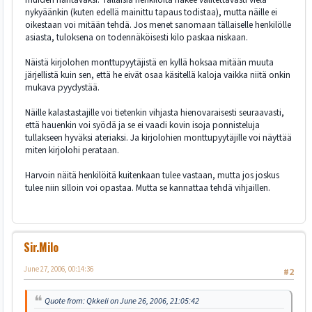
nykyäänkin (kuten edellä mainittu tapaus todistaa), mutta näille ei
oikestaan voi mitään tehdä. Jos menet sanomaan tällaiselle henkilölle
asiasta, tuloksena on todennäköisesti kilo paskaa niskaan.
Näistä kirjolohen monttupyytäjistä en kyllä hoksaa mitään muuta
järjellistä kuin sen, että he eivät osaa käsitellä kaloja vaikka niitä onkin
mukava pyydystää.
Näille kalastastajille voi tietenkin vihjasta hienovaraisesti seuraavasti,
että hauenkin voi syödä ja se ei vaadi kovin isoja ponnisteluja
tullakseen hyväksi ateriaksi. Ja kirjolohien monttupyytäjille voi näyttää
miten kirjolohi perataan.
Harvoin näitä henkilöitä kuitenkaan tulee vastaan, mutta jos joskus
tulee niin silloin voi opastaa. Mutta se kannattaa tehdä vihjaillen.
Sir.Milo
June 27, 2006, 00:14:36
#2
Quote from: Qkkeli on June 26, 2006, 21:05:42