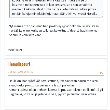
koska ne ovat mielestäni tylsiä kalastaa mutta silti se on
loistavan makuinen kala ja kun sen savustaa niin se voittaa
melkein kaikki kalalajit ruokana.Eli ei ole mitään järkeä jättää
mitään kaloja mihinkään lojumaan.Särjetkin voi viedä kissoille
Nyt menee offtopic, mut ihan pakko kysyy et onko hauki savustaen
hyvää? Ite ei oo koskaan tullu ees kokeiltua... Yleensä hauki menee
pannuun voin kera vaan.
Poltinkoski
Hemulisoturi
June 28, 2006, 16:58:51
#7
Hauki on ihan syötävää savustettuna, itse savustan hauen melkeen
aina, koska pönttö on vieressä ja lastut paikallaan.
Kerran Lapissa oltiin perheen kanssa ja puussa roikkuin epäilemättä yli
5kg hauki, josta oli jäljellä vain pää, pyrstö ja hieman vain kylkeä.