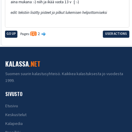
aina mukana :-) niih ja ikää vasta 13 v :| :-)
edit: tekstiin lisätty pisteet ja pilkut lukemisen helpottamiseksi
2
GO UP
Pages
1
USER ACTIONS
KALASSA
.NET
Suomen suurin kalastusyhteisö. Kaikkea kalastuksesta jo vuodesta
1999.
SIVUSTO
Etusivu
Keskustelut
Kalapedia