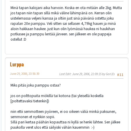
Minä tapan kalojani aika harvoin. Koska en ota mitään alle 2kg. Mutta
jos tapan niin tapan sillä mikä väline lähimpänä on. Kerran olin
uistelemassa veljeni kanssa ja oltiin just sinä päivänä ostettu joku
rapalan 20e pamppu. Veli sitten sai sellasen 4,79kg hauen ja minä
aloin hakkaan haukee. just kun olin lyömässä haukea ni haukihan
potkasee ja pamppu lentää järveen. sen jälkeen en ole pappeja
ostellut :D
Lurppa
June 29, 2006, 20:56:39
Last Edit
: June 29, 2006, 21:09:15 by GorLEs
#11
Miks pitäs joku pamppu ostaa?
jos on polttopuita mökillä tai kotona (tai yleisellä koskella
[poltettavaksi tietenkin])
niin ettii semmotteen pyöreen, ei oo oikeen väliä minkä paksunen,
semmonen et nyrkkiin sopii.
Sillä pari kertaa päähän kopauttaa ni kyllä se henki lähtee. Sen jälkee
puukolla veret ulos että säilyiski vähän kauemmin :-)