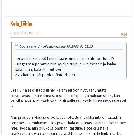
Kala_Jökke
July 04, 2006, 15:01:37
#24
Quote from: UmpiHullu on June 30, 2006, 02:51:13
Leijonalaukaus 2.0 tainnuttaa isommankin ojatorpedon :-D
Tunget sen pommin niin syvälle suuhun kun menee ja lanka
palamaan, kokeiltu on! :evil:
2KG hauesta jäi puolet tähteeksi :-D
Jees! Sinä se olet todellinen kalamies! Sori nyt vaan, mutta
toivottavasti ahti ei ikinä suo sinulle antejaan, ainakaan sillon, kun
kaloilla leikit. Nimimerkinkin voisit vaihtaa umpihullusta umpisairaaksi
:x
Niin ja asiaan. Haukia ei oo tullut kolkattua, vaikka nitä on tullutkin
tänä kesänä mukavasti. Jos joskus kala on pahasti kiinni tai kala tekee
mieli syödä, niin puukolla päähän, tai tukeva ote kalasta ja
mätkäyttää kovaa pää päin kiveä. Sitten sen jälkeen tietenkin kurkku