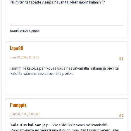
Nii miten te tapatte yleensä hauen tai yleensäkkin kalan?? :?
hauki se tiellä pitää.
lape89
June 28, 2006, 22:59:23
#1
Isommille kaloille pari kovaa iskua haavinvarrella niskaan ja pieniltä
kaloilta väännän niskat sormilla poikki.
Pumppis
June 28, 2006, 23:07:03
#2
Kolautus kalloon
ja puukkoa kiduksiin veren poistamiseksi.
Pikkuahvenilta
nopeasti
niskat nurin(mieluiten takaisin veteen, ellei