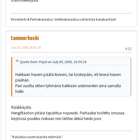
Eläinrääkkäystä.
Virvelöinti & Perhokalastus. Verkkokalastus vähentää kalakantaa!
tammerkoski
July 10, 2006, 00:41:28
#27
Quote from: Papli on July 04, 2006, 16:04:16
Hakkaan hauen päätä kiveen, tai toistepäin, eli kiveä hauen
päähän.
Pari vuotta sitten tyhmänä hakkasin uistimenkin siinä samalla
halki.
Rääkkäystä.
Hengiltäoton pitäisi tapahtua nopeasti. Parhaaksi todettu omassa
käytössä puukko niskaan niin lähtee äkkiä henki pois
''Kalastus suomalaista elämää''