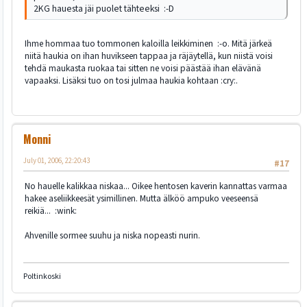
2KG hauesta jäi puolet tähteeksi :-D
Ihme hommaa tuo tommonen kaloilla leikkiminen :-o. Mitä järkeä
niitä haukia on ihan huvikseen tappaa ja räjäytellä, kun niistä voisi
tehdä maukasta ruokaa tai sitten ne voisi päästää ihan elävänä
vapaaksi. Lisäksi tuo on tosi julmaa haukia kohtaan :cry:.
Monni
July 01, 2006, 22:20:43
#17
No hauelle kalikkaa niskaa... Oikee hentosen kaverin kannattas varmaa
hakee aseliikkeesät ysimillinen. Mutta älköö ampuko veeseensä
reikiä... :wink:
Ahvenille sormee suuhu ja niska nopeasti nurin.
Poltinkoski