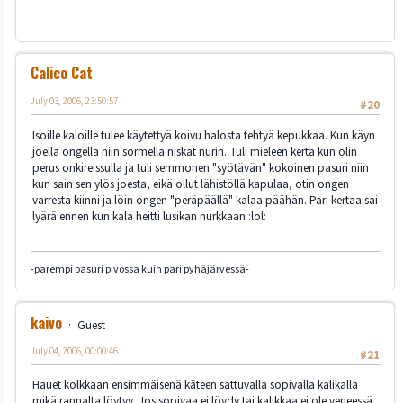
Calico Cat
July 03, 2006, 23:50:57
#20
Isoille kaloille tulee käytettyä koivu halosta tehtyä kepukkaa. Kun käyn
joella ongella niin sormella niskat nurin. Tuli mieleen kerta kun olin
perus onkireissulla ja tuli semmonen "syötävän" kokoinen pasuri niin
kun sain sen ylös joesta, eikä ollut lähistöllä kapulaa, otin ongen
varresta kiinni ja löin ongen "peräpäällä" kalaa päähän. Pari kertaa sai
lyärä ennen kun kala heitti lusikan nurkkaan :lol:
-parempi pasuri pivossa kuin pari pyhäjärvessä-
kaivo
Guest
July 04, 2006, 00:00:46
#21
Hauet kolkkaan ensimmäisenä käteen sattuvalla sopivalla kalikalla
mikä rannalta löytyy. Jos sopivaa ei löydy tai kalikkaa ei ole veneessä