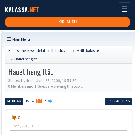
☰
KALASSA
.NET
KIRJAUDU
Main Menu
Kalassa.net keskustelut
Kalastuslajit
Heittokalastus
►
►
Hauet hengiltä..
►
Hauet hengiltä..
Started by ilque, June 28, 2006, 19:57:30
0 Members and 1 Guest are viewing this topic.
2
GO DOWN
Pages
1
USER ACTIONS
ilque
June 28, 2006, 19:57:30