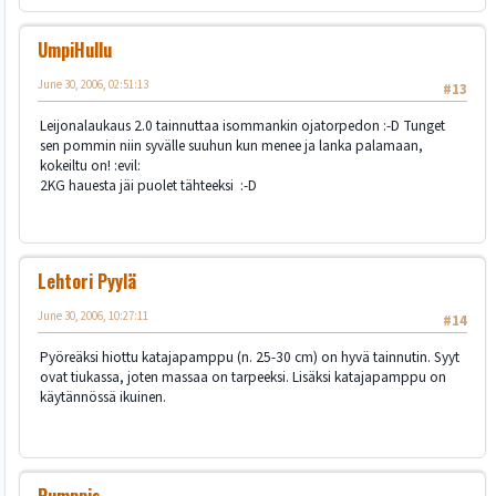
UmpiHullu
June 30, 2006, 02:51:13
#13
Leijonalaukaus 2.0 tainnuttaa isommankin ojatorpedon :-D Tunget
sen pommin niin syvälle suuhun kun menee ja lanka palamaan,
kokeiltu on! :evil:
2KG hauesta jäi puolet tähteeksi :-D
Lehtori Pyylä
June 30, 2006, 10:27:11
#14
Pyöreäksi hiottu katajapamppu (n. 25-30 cm) on hyvä tainnutin. Syyt
ovat tiukassa, joten massaa on tarpeeksi. Lisäksi katajapamppu on
käytännössä ikuinen.
Pumppis