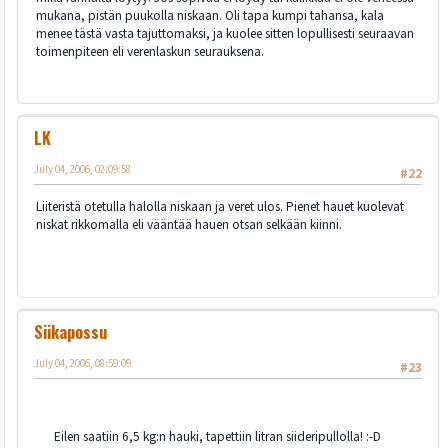
mukana, pistän puukolla niskaan. Oli tapa kumpi tahansa, kala
menee tästä vasta tajuttomaksi, ja kuolee sitten lopullisesti seuraavan
toimenpiteen eli verenlaskun seurauksena.
LK
July 04, 2006, 02:09:58
#22
Liiteristä otetulla halolla niskaan ja veret ulos. Pienet hauet kuolevat
niskat rikkomalla eli vääntää hauen otsan selkään kiinni.
Siikapossu
July 04, 2006, 08:59:09
#23
Eilen saatiin 6,5 kg:n hauki, tapettiin litran siideripullolla! :-D