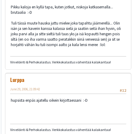
Pikku kaloja en kyllä tapa, kuten jotkut, niskoja katkasemalla...
brutaalia :-D
Tuli tässä muute hauska juttu mielee joka tapahtu jäämerellä... Olin
isän ja sen kaverin kanssa kalassa sielä ja saatiin seitä ihan hyvin, oli
joku parvi alla ja sitte sieltä tuli taas yks ja isä kopautti hengen pois
siltä (en oo iha varma saatto peratakkin siinä veneessä sen) ja sit se
horjahti vähän ku tuli isompi aalto ja kala lensi meree :lol:
Virvelöinti & Perhokalastus. Verkkokalastus vähentää kalakantaa!
Lurppa
June 29, 2006, 21:09:42
#12
hupsista enpäs ajatellu oikein kirjottaessani :-D
Virvelöinti & Perhokalastus. Verkkokalastus vähentää kalakantaa!