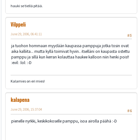
hauki se tiellä pitää.
Vilppeli
June 29, 2006, 06:41:11
#5
ja tuohon hommaan myydään kaupassa pamppuja jotka tosin ovat
aika kalliita... mutta kyllä toimivat hyvin.. itselläni on kaupasta ostettu
pamppu ja sillä kun kerran kolauttaa haukee kalloon niin henki pois!!
:evil: :lol: :-D
Kalamies on eri mies!
kalapena
June 29, 2006, 15:37:04
#6
pienelle nyrkki, keskikokoselle pamppu, isoa airolla päähä :-D