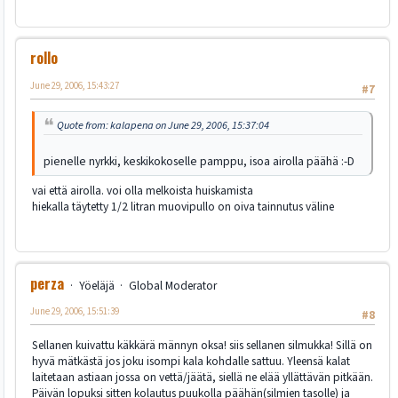
rollo
June 29, 2006, 15:43:27
#7
Quote from: kalapena on June 29, 2006, 15:37:04
pienelle nyrkki, keskikokoselle pamppu, isoa airolla päähä :-D
vai että airolla. voi olla melkoista huiskamista
hiekalla täytetty 1/2 litran muovipullo on oiva tainnutus väline
perza
Yöeläjä
Global Moderator
June 29, 2006, 15:51:39
#8
Sellanen kuivattu käkkärä männyn oksa! siis sellanen silmukka! Sillä on
hyvä mätkästä jos joku isompi kala kohdalle sattuu. Yleensä kalat
laitetaan astiaan jossa on vettä/jäätä, siellä ne elää yllättävän pitkään.
Päivän lopuksi sitten kolautus puukolla päähän(silmien tasolle) ja