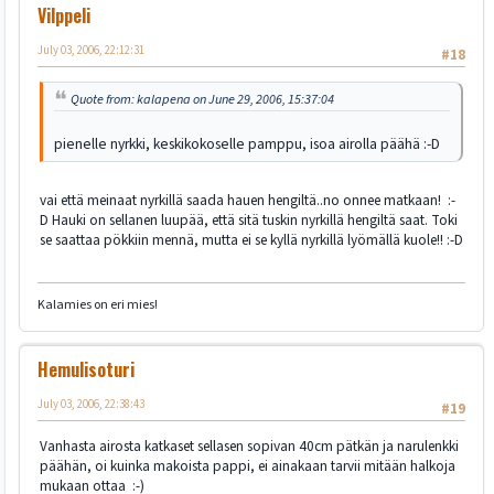
Vilppeli
July 03, 2006, 22:12:31
#18
Quote from: kalapena on June 29, 2006, 15:37:04
pienelle nyrkki, keskikokoselle pamppu, isoa airolla päähä :-D
vai että meinaat nyrkillä saada hauen hengiltä..no onnee matkaan! :-
D Hauki on sellanen luupää, että sitä tuskin nyrkillä hengiltä saat. Toki
se saattaa pökkiin mennä, mutta ei se kyllä nyrkillä lyömällä kuole!! :-D
Kalamies on eri mies!
Hemulisoturi
July 03, 2006, 22:38:43
#19
Vanhasta airosta katkaset sellasen sopivan 40cm pätkän ja narulenkki
päähän, oi kuinka makoista pappi, ei ainakaan tarvii mitään halkoja
mukaan ottaa :-)