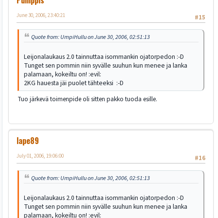
June 30, 2006, 23:40:21
#15
Quote from: UmpiHullu on June 30, 2006, 02:51:13
Leijonalaukaus 2.0 tainnuttaa isommankin ojatorpedon :-D
Tunget sen pommin niin syvälle suuhun kun menee ja lanka
palamaan, kokeiltu on! :evil:
2KG hauesta jäi puolet tähteeksi :-D
Tuo järkevä toimenpide oli sitten pakko tuoda esille.
lape89
July 01, 2006, 19:06:00
#16
Quote from: UmpiHullu on June 30, 2006, 02:51:13
Leijonalaukaus 2.0 tainnuttaa isommankin ojatorpedon :-D
Tunget sen pommin niin syvälle suuhun kun menee ja lanka
palamaan, kokeiltu on! :evil: