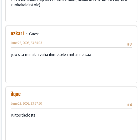
ruokakalaksi ole).
ozkari
Guest
June 28, 2006, 23:34:23
#3
joo sitä minäkin vähä ihimettelen miten ne saa
ilque
June 28, 2006, 23:37:50
#4
Kiitos tiedosta..