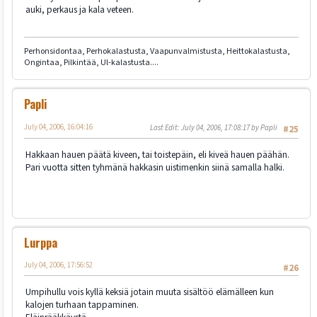
auki, perkaus ja kala veteen.
Perhonsidontaa, Perhokalastusta, Vaapunvalmistusta, Heittokalastusta,
Ongintaa, Pilkintää, Ul-kalastusta....
Papli
July 04, 2006, 16:04:16
Last Edit
: July 04, 2006, 17:08:17 by Papli
#25
Hakkaan hauen päätä kiveen, tai toistepäin, eli kiveä hauen päähän.
Pari vuotta sitten tyhmänä hakkasin uistimenkin siinä samalla halki.
Lurppa
July 04, 2006, 17:56:52
#26
Umpihullu vois kyllä keksiä jotain muuta sisältöö elämälleen kun
kalojen turhaan tappaminen.