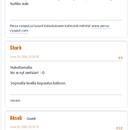
kurkku auki.
Perza vaaput ja tasurit kalastukseen kätevästi netistä!
www.perza-
vaaput.com
Shark
June 29, 2006, 20:18:06
#9
Hukuttamalla.
No ei nyt sentään! :-D
Sopivalla kivellä kopautus kalloon.
Jovain.
Akseli
Guest
June 29, 2006, 20:30:35
#10