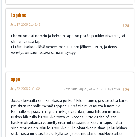
Lapikas
July 17, 2006, 21:46:46
#28
Ehdottomasti nopein ja helpoin tapa on pistää puukko niskasta, tai
silmien välistä läpi.
Ei räimi isokaa elävä veneen pohjalla sen jälkeen....Niin, ja tietysti
verestys on suoritettava samaan syssyyn.
appe
July 22, 2006, 21:11:32
Last Edit
: July 23, 2006, 10:56:29 by Kaivo
#29
Joskus keväällä sain katiskasta jonku 4 kilon hauen, ja sitte totta kai se
piti sitten rannalle mennä tappaa. Enpä tiiä miks mutta kumminki.
Rannalle ku pääsin nii yritin niskoja vääntää, siinä hitusen meinas
tuskan hiki tulla ku puukko totta kai kotona. Sitte ku sitä p''leen
haukee oli aikansa väänetty eikä mitää saanu aikaa, nii tajusin että
siinä repussa on joku lelu puukko. Sillä olantakaa niskaa, ja ku lakkas
sätkimästä nii kituset auki. Kyllä sen jälkee muistanu puukkoo pitää