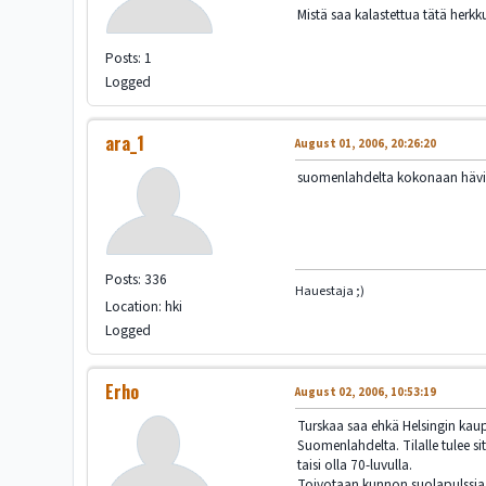
Mistä saa kalastettua tätä herk
Posts: 1
Logged
ara_1
August 01, 2006, 20:26:20
suomenlahdelta kokonaan hävinny
Posts: 336
Hauestaja ;)
Location: hki
Logged
Erho
August 02, 2006, 10:53:19
Turskaa saa ehkä Helsingin kaupp
Suomenlahdelta. Tilalle tulee si
taisi olla 70-luvulla.
Toivotaan kunnon suolapulssia et