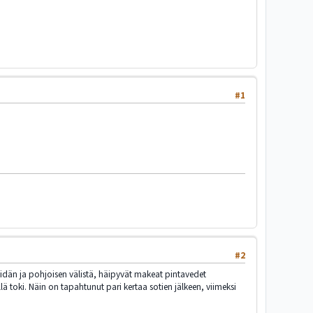
#1
#2
a idän ja pohjoisen välistä, häipyvät makeat pintavedet
lä toki. Näin on tapahtunut pari kertaa sotien jälkeen, viimeksi