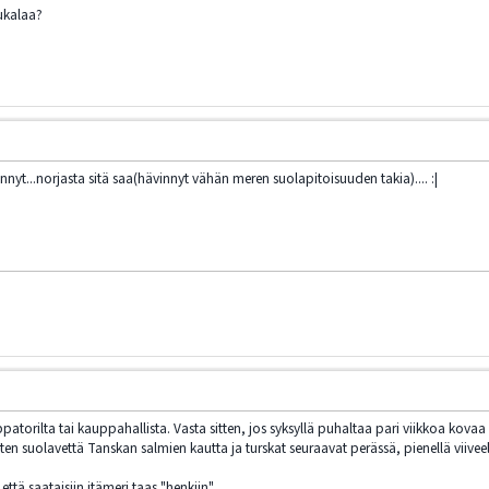
kukalaa?
t...norjasta sitä saa(hävinnyt vähän meren suolapitoisuuden takia).... :|
atorilta tai kauppahallista. Vasta sitten, jos syksyllä puhaltaa pari viikkoa kova
tten suolavettä Tanskan salmien kautta ja turskat seuraavat perässä, pienellä viiveel
tä saataisiin itämeri taas "henkiin".