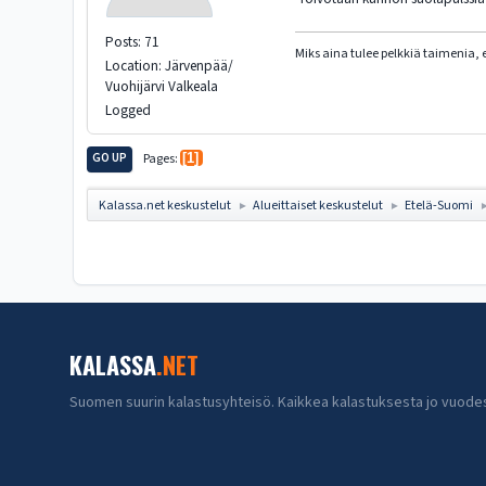
Posts: 71
Miks aina tulee pelkkiä taimenia
Location: Järvenpää/
Vuohijärvi Valkeala
Logged
GO UP
Pages
1
Kalassa.net keskustelut
Alueittaiset keskustelut
Etelä-Suomi
►
►
KALASSA
.NET
Suomen suurin kalastusyhteisö. Kaikkea kalastuksesta jo vuode