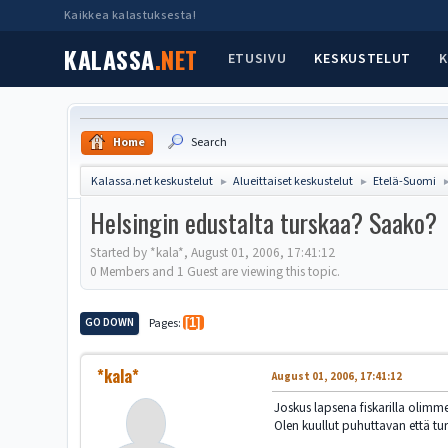
Kaikkea kalastuksesta!
KALASSA
.NET
ETUSIVU
KESKUSTELUT
K
Home
Search
Kalassa.net keskustelut
Alueittaiset keskustelut
Etelä-Suomi
►
►
Helsingin edustalta turskaa? Saako?
Started by *kala*, August 01, 2006, 17:41:12
0 Members and 1 Guest are viewing this topic.
GO DOWN
Pages
1
*kala*
August 01, 2006, 17:41:12
Joskus lapsena fiskarilla olimme
Olen kuullut puhuttavan että tu