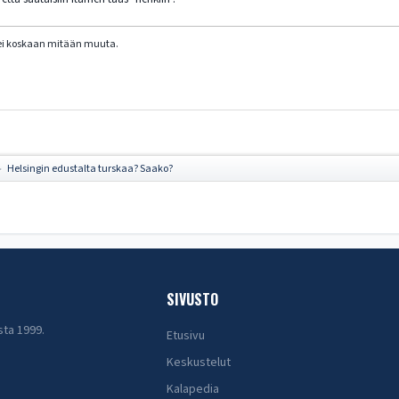
, ei koskaan mitään muuta.
Helsingin edustalta turskaa? Saako?
►
SIVUSTO
sta 1999.
Etusivu
Keskustelut
Kalapedia