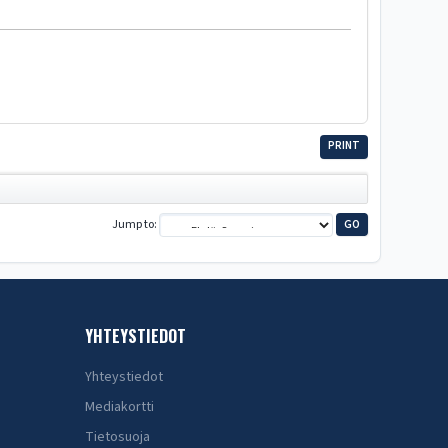
PRINT
Jump to
YHTEYSTIEDOT
Yhteystiedot
Mediakortti
Tietosuoja