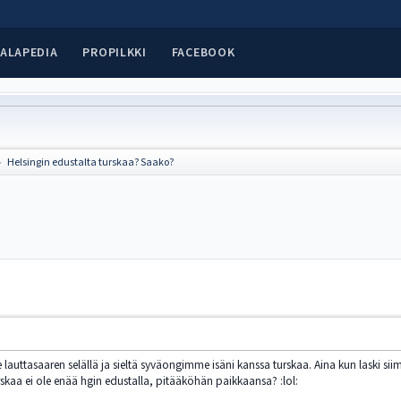
ALAPEDIA
PROPILKKI
FACEBOOK
Helsingin edustalta turskaa? Saako?
►
 lauttasaaren selällä ja sieltä syväongimme isäni kanssa turskaa. Aina kun laski siim
rskaa ei ole enää hgin edustalla, pitääköhän paikkaansa? :lol: