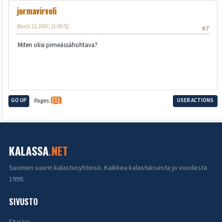
jormavirveli
March 15, 2007, 21:09:52
#7
Miten olisi pimeässähohtava?
GO UP
Pages
1
USER ACTIONS
KALASSA
.NET
Suomen suurin kalastusyhteisö. Kaikkea kalastuksesta jo vuodesta
1999.
SIVUSTO