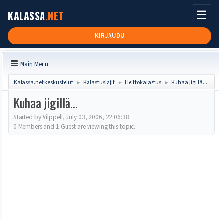
☰
KALASSA
.NET
KIRJAUDU
Main Menu
Kalassa.net keskustelut
Kalastuslajit
Heittokalastus
Kuhaa jigillä...
►
►
►
Kuhaa jigillä...
Started by Vilppeli, July 03, 2006, 22:06:38
0 Members and 1 Guest are viewing this topic.