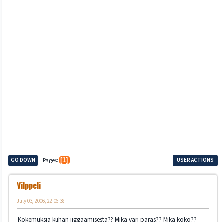
GO DOWN
Pages
1
USER ACTIONS
Vilppeli
July 03, 2006, 22:06:38
Kokemuksia kuhan jiggaamisesta?? Mikä väri paras?? Mikä koko??