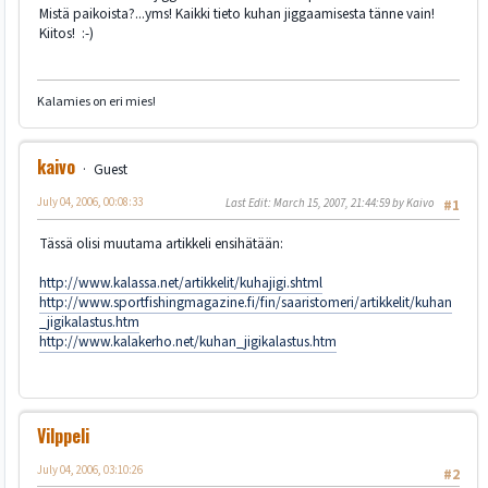
Mistä paikoista?...yms! Kaikki tieto kuhan jiggaamisesta tänne vain!
Kiitos! :-)
Kalamies on eri mies!
kaivo
Guest
July 04, 2006, 00:08:33
Last Edit
: March 15, 2007, 21:44:59 by Kaivo
#1
Tässä olisi muutama artikkeli ensihätään:
http://www.kalassa.net/artikkelit/kuhajigi.shtml
http://www.sportfishingmagazine.fi/fin/saaristomeri/artikkelit/kuhan
_jigikalastus.htm
http://www.kalakerho.net/kuhan_jigikalastus.htm
Vilppeli
July 04, 2006, 03:10:26
#2