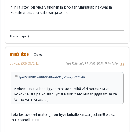
niin ja sitten ois vielä valkonen ja kirkkaan vihreä(läpinäkyvä) ja
kokeile erilaisia räikeitä värejä :wink:
Hauestaja ;)
minä itse
Guest
July 29, 2006, 09:42:12
Last Edit
: July 31, 2007, 15:23:43 by Pete
#5
Quote from: Vilppeli on July 03, 2006, 22:06:38
Kokemuksia kuhan jiggaamisesta?? Mikä väri paras?? Mikä
koko?? Mistä paikoista?...yms! Kaikki tieto kuhan jiggaamisesta
tänne vain! Kiitos! :-)
Tota keltaväriset matojigit on hyvii kuhalle kai...tai jottain!!! erässä
mulle sanottiin nii