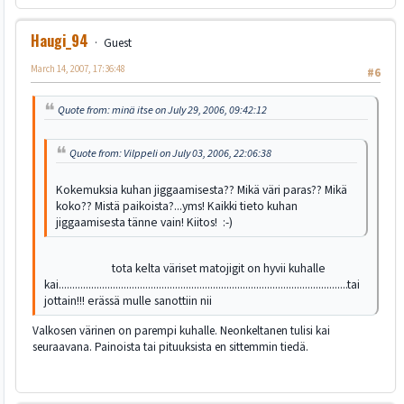
Haugi_94
Guest
March 14, 2007, 17:36:48
#6
Quote from: minä itse on July 29, 2006, 09:42:12
Quote from: Vilppeli on July 03, 2006, 22:06:38
Kokemuksia kuhan jiggaamisesta?? Mikä väri paras?? Mikä
koko?? Mistä paikoista?...yms! Kaikki tieto kuhan
jiggaamisesta tänne vain! Kiitos! :-)
tota kelta väriset matojigit on hyvii kuhalle
kai...........................................................................................................tai
jottain!!! erässä mulle sanottiin nii
Valkosen värinen on parempi kuhalle. Neonkeltanen tulisi kai
seuraavana. Painoista tai pituuksista en sittemmin tiedä.