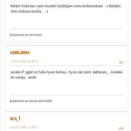
Kiitän! Vielä kun saisi muiden käyttäjien omia kokemuksia! :-) Niitäkin
olisi mukava kuulla.. :-)
Kalamies on eri mies!
sami.mies
July 15, 2006, 18:58:51
#3
ainaki 4" jigeil on tullu hyvin kuhaa.. hyvä väri esim. keltanen,... kokeile
eri värejä.. :wink:
kalamies on aivan erimies!!!
ara_1
July 25, 2006, 15:55:27
#4