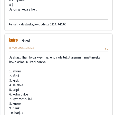
kolmipiikki
8-)
Ja on järkevä aihe...
Reilusti kalastusta, jo vuodesta 1927. P-KUK
kaivo
Guest
July 20, 2006, 10:27:23
#2
Jaahas... Ihan hyvä kysymys, enpä ole tullut aiemmin miettineeksi
koko asiaa. Muistellaanpa...
1. ahven
2. särki
3. kiiski
4. salakka
5. seipi
6. kolmipiikki
7. kymmenpiikki
8. kuore
9. hauki
10. harjus