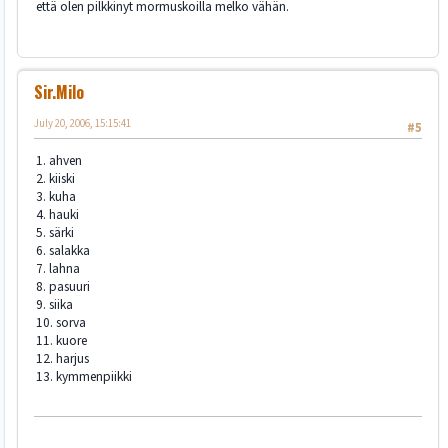
että olen pilkkinyt mormuskoilla melko vähän.
Sir.Milo
July 20, 2006, 15:15:41
#5
1. ahven
2. kiiski
3. kuha
4. hauki
5. särki
6. salakka
7. lahna
8. pasuuri
9. siika
10. sorva
11. kuore
12. harjus
13. kymmenpiikki