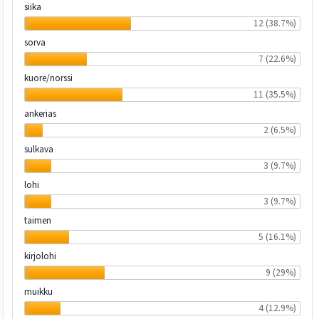
siika
12 (38.7%)
sorva
7 (22.6%)
kuore/norssi
11 (35.5%)
ankerias
2 (6.5%)
sulkava
3 (9.7%)
lohi
3 (9.7%)
taimen
5 (16.1%)
kirjolohi
9 (29%)
muikku
4 (12.9%)