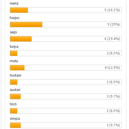
nieriä
5 (16.1%)
harjus
9 (29%)
seipi
6 (19.4%)
turpa
2 (6.5%)
mutu
4 (12.9%)
toutain
2 (6.5%)
suutari
3 (9.7%)
törö
2 (6.5%)
vimpa
3 (9.7%)