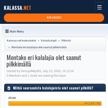
☰
KALASSA
.NET
KIRJAUDU
Main Menu
Kalassa.net keskustelut
Kalastuslajit
Pilkintä
►
►
Montako eri kalalajia olet saanut pilkkimällä
►
Montako eri kalalajia olet saanut
pilkkimällä
Started by Himopilkkijä89, July 19, 2006, 16:22:58
0 Members and 1 Guest are viewing this topic.
Mitkä seuraavista kalalajeista olet saanut pilkillä?
ahven
34 (109.7%)