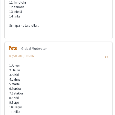
11. kirjolohi
12. taimen
13. nieriä
14. siika
Siinäpä ne taisi olla...
Pete
Global Moderator
July 20, 2006, 11:37:16
#3
1.Ahven
2.Hauki
3.Kiiski
4.Lahna
5.Made
6.Turska
7.Salakka
8.Särki
9.Seipi
10.Harjus
11.Siika