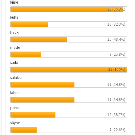
kiiski
30 (96.8%)
kuha
10 (32.3%)
hauki
15 (48.4%)
made
8 (25.8%)
särki
31 (100%)
salakka
17 (54.8%)
lahna
17 (54.8%)
pasuri
12 (38.7%)
säyne
7 (22.6%)