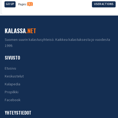
GO UP
Pages
1
USER ACTIONS
KALASSA
.NET
Suomen suurin kalastusyhteisö. Kaikkea kalastuksesta jo vuodesta
1999.
SIVUSTO
Etusivu
Keskustelut
Kalapedia
Propilkki
Facebook
YHTEYSTIEDOT