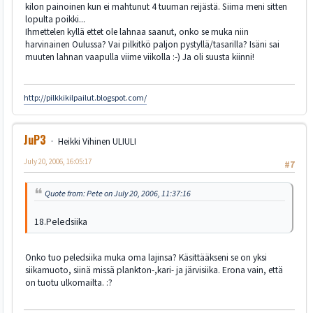
kilon painoinen kun ei mahtunut 4 tuuman reijästä. Siima meni sitten
lopulta poikki...
Ihmettelen kyllä ettet ole lahnaa saanut, onko se muka niin
harvinainen Oulussa? Vai pilkitkö paljon pystyllä/tasarilla? Isäni sai
muuten lahnan vaapulla viime viikolla :-) Ja oli suusta kiinni!
http://pilkkikilpailut.blogspot.com/
JuP3
Heikki Vihinen ULIULI
July 20, 2006, 16:05:17
#7
Quote from: Pete on July 20, 2006, 11:37:16
18.Peledsiika
Onko tuo peledsiika muka oma lajinsa? Käsittääkseni se on yksi
siikamuoto, siinä missä plankton-,kari- ja järvisiika. Erona vain, että
on tuotu ulkomailta. :?