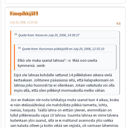
Himopilkkijä89
July 20, 2006, 15:25:16
#6
Quote from: Kaivo on July 20, 2006, 14:39:37
Quote from: Karismax-pilkkijä89 on July 20, 2006, 12:55:10
Etkö ole muka saanut lahnaa? :-o Mää oon useita
kymmeniä. :wink:
Eipä ole lahnaa kohdalle sattunut 14 pilkkitalven aikana vielä
kertaakaan. Johtunee pääasiassa siitä, että kalapaikoissani on
lahnaa joko huonosti tai ei ollenkaan. Jotain vaikutusta voi olla
myös sillä, että olen pilkkinyt mormuskoilla melko vähän.
Joo en itsekään ole noita lohikaloja muita saanut kuin 4 siikaa, koska
ei näin etelässä(Nokia) ole mahdollista pilkkiä taimenta, lohta,
nieriää, harjusta. Täällä lahna on erittäin yleinen, enimmillään on
tullut pilkkireissulla vajaa 10 lahnaa. Suurinta lahnaa en viime talvena
kuitenkaan ylös saanut, sillä se ei mahtunut avannosta ylös vaikka
sain kalasta otteen ja koitin vetää sen reijästä, oli varmaan lähemmäs