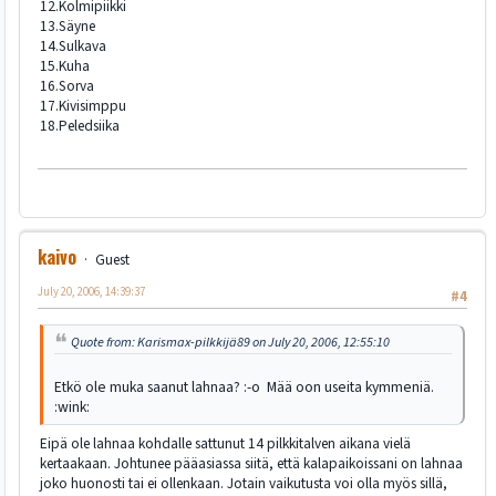
12.Kolmipiikki
13.Säyne
14.Sulkava
15.Kuha
16.Sorva
17.Kivisimppu
18.Peledsiika
kaivo
Guest
July 20, 2006, 14:39:37
#4
Quote from: Karismax-pilkkijä89 on July 20, 2006, 12:55:10
Etkö ole muka saanut lahnaa? :-o Mää oon useita kymmeniä.
:wink:
Eipä ole lahnaa kohdalle sattunut 14 pilkkitalven aikana vielä
kertaakaan. Johtunee pääasiassa siitä, että kalapaikoissani on lahnaa
joko huonosti tai ei ollenkaan. Jotain vaikutusta voi olla myös sillä,