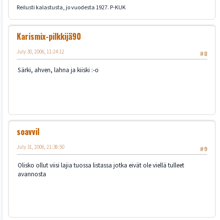
Reilusti kalastusta, jo vuodesta 1927. P-KUK
Karismix-pilkkijä90
July 30, 2006, 11:24:12
#8
Särki, ahven, lahna ja kiiski :-o
soavvil
July 31, 2006, 21:38:50
#9
Olisko ollut viisi lajia tuossa listassa jotka eivät ole viellä tulleet
avannosta