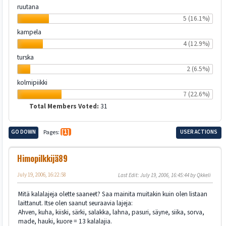
ruutana
5 (16.1%)
kampela
4 (12.9%)
turska
2 (6.5%)
kolmipiikki
7 (22.6%)
Total Members Voted:
31
GO DOWN
Pages
1
USER ACTIONS
Himopilkkijä89
July 19, 2006, 16:22:58
Last Edit
: July 19, 2006, 16:45:44 by Qkkeli
Mitä kalalajeja olette saaneet? Saa mainita muitakin kuin olen listaan
laittanut. Itse olen saanut seuraavia lajeja:
Ahven, kuha, kiiski, särki, salakka, lahna, pasuri, säyne, siika, sorva,
made, hauki, kuore = 13 kalalajia.