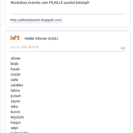
Muistakaa mainita vain PILKILLÄ saadut kalalajit!
http://pilkkikilpailut.blogspot.com/
JuP3
Heikki Vihinen ULIULI
July 20, 2006, 00:29:00
#1
ahven
kiiski
hauki
made
särki
salakka
lahna
pasuri
säyne
siika
kuore
kirjolohi
harjus
seipi