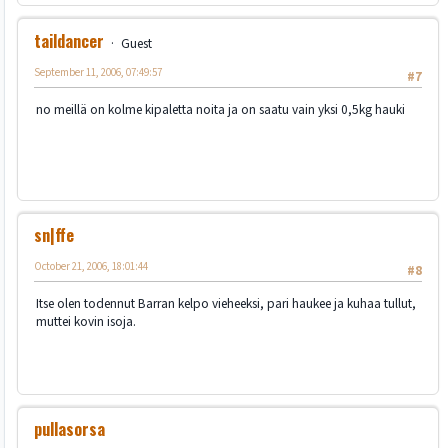
taildancer
Guest
September 11, 2006, 07:49:57
#7
no meillä on kolme kipaletta noita ja on saatu vain yksi 0,5kg hauki
sn|ffe
October 21, 2006, 18:01:44
#8
Itse olen todennut Barran kelpo vieheeksi, pari haukee ja kuhaa tullut,
muttei kovin isoja.
pullasorsa