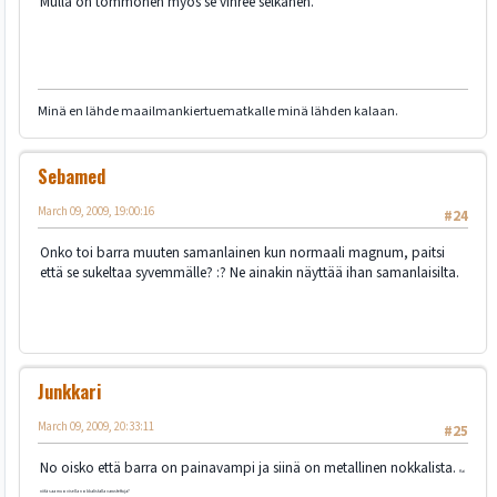
Mulla on tommonen myös se vihree selkänen.
Minä en lähde maailmankiertuematkalle minä lähden kalaan.
Sebamed
March 09, 2009, 19:00:16
#24
Onko toi barra muuten samanlainen kun normaali magnum, paitsi
että se sukeltaa syvemmälle? :? Ne ainakin näyttää ihan samanlaisilta.
Junkkari
March 09, 2009, 20:33:11
#25
No oisko että barra on painavampi ja siinä on metallinen nokkalista.
Kai
niitä saa muovisella nokkalistalla varustettuja?