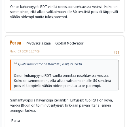
Öinen kuhanpyynti RDT värillä onnistaa rusehtavissa vesissä. Koko on
semmoinen, että alkaa valikoimaan alle 50 senttisiä pois eli tärppiväli
vähän pidempi mutta tulos parempi.
Perca
Pyydyskalastaja
Global Moderator
March 03, 2008, 23:07:09
#15
Quote from: eetee on March 03, 2008, 21:24:10
Öinen kuhanpyynti RDT värillä onnistaa rusehtavissa vesissä.
Koko on semmoinen, että alkaa valikoimaan alle 50 senttisiä
pois eli tärppiväli vähän pidempi mutta tulos parempi.
Samantyyppisiä havaintoja itellänikin. Erityisesti tuo RDT on kova,
vaikka BF:kin on toiminut erityisesti kirkkaan päivän iltana, ennen
auringon laskua.
-Perca