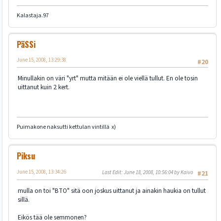
Kalastaja.97
PäSSi
June 15, 2008, 13:29:38
#20
Minullakin on väri "yrt" mutta mitään ei ole viellä tullut. En ole tosin
uittanut kuin 2 kert.
Puimakone naksutti kettulan vintillä x)
Piksu
June 15, 2008, 13:34:26
Last Edit
: June 18, 2008, 10:56:04 by Kaivo
#21
mulla on toi "BTO" sitä oon joskus uittanut ja ainakin haukia on tullut
sillä.
Eikös tää ole semmonen?