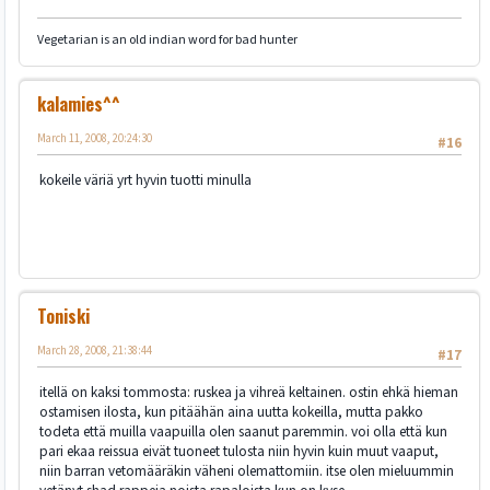
Vegetarian is an old indian word for bad hunter
kalamies^^
March 11, 2008, 20:24:30
#16
kokeile väriä yrt hyvin tuotti minulla
Toniski
March 28, 2008, 21:38:44
#17
itellä on kaksi tommosta: ruskea ja vihreä keltainen. ostin ehkä hieman
ostamisen ilosta, kun pitäähän aina uutta kokeilla, mutta pakko
todeta että muilla vaapuilla olen saanut paremmin. voi olla että kun
pari ekaa reissua eivät tuoneet tulosta niin hyvin kuin muut vaaput,
niin barran vetomääräkin väheni olemattomiin. itse olen mieluummin