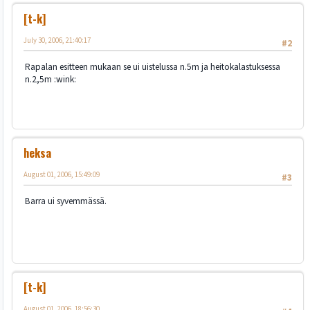
[t-k]
July 30, 2006, 21:40:17
#2
Rapalan esitteen mukaan se ui uistelussa n.5m ja heitokalastuksessa
n.2,5m :wink:
heksa
August 01, 2006, 15:49:09
#3
Barra ui syvemmässä.
[t-k]
August 01, 2006, 18:56:30