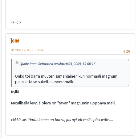
:-) :-( :x
]one
March 09, 2009, 21:33:24
#26
Quote from: Sebamed on March 09, 2009, 19:00:16
Onko toi barra muuten samanlainen kun normaali magnum,
paitsi että se sukeltaa syvemmälle
Kyllä.
Metallisella levyllä oleva on "tavan" magnumin uppoava malli.
elikkä siis tämänlainen on barra, jos nyt jäi vielä epäselväksi...