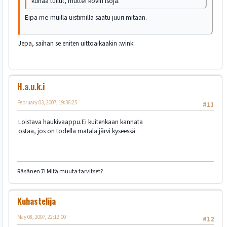
kuhaa tullut, muttei kovin isoja.
Eipä me muilla uistimilla saatu juuri mitään.
Jepa, saihan se eniten uittoaikaakin :wink:
H.a.u.k.i
February 03, 2007, 19:36:25
#11
Loistava haukivaappu.Ei kuitenkaan kannata
ostaa, jos on todella matala järvi kyseessä.
Räsänen 7! Mitä muuta tarvitset?
Kuhastelija
May 08, 2007, 22:12:00
#12