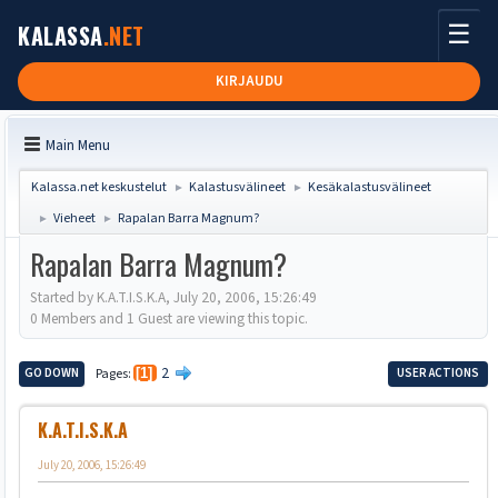
☰
KALASSA
.NET
KIRJAUDU
Main Menu
Kalassa.net keskustelut
Kalastusvälineet
Kesäkalastusvälineet
►
►
Vieheet
Rapalan Barra Magnum?
►
►
Rapalan Barra Magnum?
Started by K.A.T.I.S.K.A, July 20, 2006, 15:26:49
0 Members and 1 Guest are viewing this topic.
2
GO DOWN
Pages
1
USER ACTIONS
K.A.T.I.S.K.A
July 20, 2006, 15:26:49