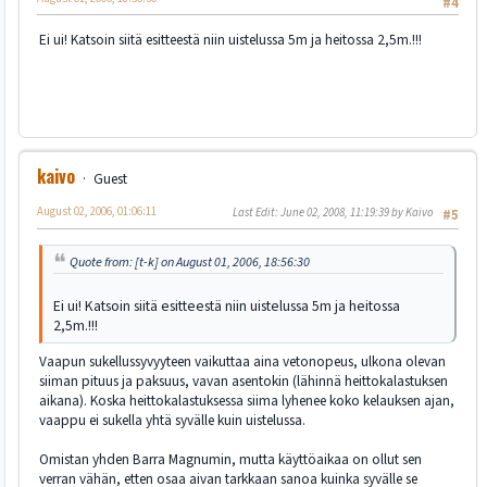
#4
Ei ui! Katsoin siitä esitteestä niin uistelussa 5m ja heitossa 2,5m.!!!
kaivo
Guest
August 02, 2006, 01:06:11
Last Edit
: June 02, 2008, 11:19:39 by Kaivo
#5
Quote from: [t-k] on August 01, 2006, 18:56:30
Ei ui! Katsoin siitä esitteestä niin uistelussa 5m ja heitossa
2,5m.!!!
Vaapun sukellussyvyyteen vaikuttaa aina vetonopeus, ulkona olevan
siiman pituus ja paksuus, vavan asentokin (lähinnä heittokalastuksen
aikana). Koska heittokalastuksessa siima lyhenee koko kelauksen ajan,
vaappu ei sukella yhtä syvälle kuin uistelussa.
Omistan yhden Barra Magnumin, mutta käyttöaikaa on ollut sen
verran vähän, etten osaa aivan tarkkaan sanoa kuinka syvälle se