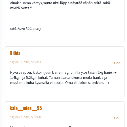
ainakin sama väritys,mutta uisti läppä näyttää vähän eriltä. mitä
mieltä ootte?'
edit: kuva käännetty
Riihis
August 13, 2008, 20:49:43
#22
Hyvä vaappu, kiskoin juuri barra magnumilla ylös tasan 2kg hauen +
1.4kg:n ja 5.2kg:n kuhat. Tämän lisäksi lukuisia muita haukia ja
muutama kuha kyseisellä vaapulla. Oma ehdoton suosikkini. :-)
kala___mies___95
August 23, 2008, 22:42:06
#23