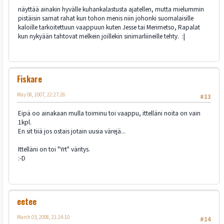
näyttää ainakin hyvälle kuhankalastusta ajatellen, mutta mielummin
pistäisin samat rahat kun tohon menis niin johonki suomalaisille
kaloille tarkoitettuun vaappuun kuten Jesse tai Merimetso, Rapalat
kun nykyään tahtovat melkein joillekin sinimarliineille tehty. :|
Fiskare
May 08, 2007, 22:27:26
#13
Eipä oo ainakaan mulla toiminu toi vaappu, ittelläni noita on vain
1kpl.
En sit tiiä jos ostais jotain uusia värejä...
Ittelläni on toi "Yrt" väritys.
:-D
eetee
March 03, 2008, 21:24:10
#14