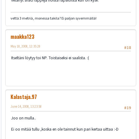
vetänyt shad rappeja noista rapaloista kun on kyse.
vettä 3 metriä, monessa takila? Ei paljon syvemmällä!
maakka123
May 18, 2008, 12:35:28
#18
Itseltäni löytyy toi NP. Toistaiseksi ei saalista. :(
Kalastaja.97
June 14, 2008, 13:23:58
#19
Joo on mulla..
Ei oo mitää tullu ,koska en ole tainnut kun pari kertaa uittaa :-D