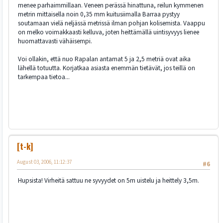
menee parhaimmillaan. Veneen perässä hinattuna, reilun kymmenen
metrin mittaisella noin 0,35 mm kuitusiimalla Barraa pystyy
soutamaan vielä neljässä metrissä ilman pohjan kolisemista. Vaappu
on melko voimakkaasti kelluva, joten heittämällä uintisyvyys lienee
huomattavasti vähäisempi.
Voi ollakin, että nuo Rapalan antamat 5 ja 2,5 metriä ovat aika
lähellä totuutta. Korjatkaa asiasta enemmän tietävät, jos teillä on
tarkempaa tietoa...
[t-k]
August 03, 2006, 11:12:37
#6
Hupsista! Virheitä sattuu ne syvyydet on 5m uistelu ja heittely 3,5m.