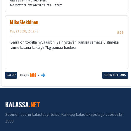
Always Think Like A Fish.
No Matter How Wierd It Gets. -Storm
MikoSiekkinen
May 23, 2009, 15:18:45
#29
Barra on todella hyvä uistin. Sain ystäväni kanssa samalla uistimella
viime kesänä kaksi yli 7kg painaa haukea.
2
GO UP
Pages
1
USER ACTIONS
KALASSA
.NET
Suomen suurin kalastusyhteisö. Kaikkea kalastuksesta jo vuodesta
1999.