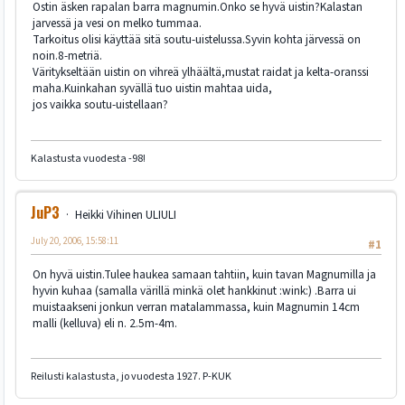
Ostin äsken rapalan barra magnumin.Onko se hyvä uistin?Kalastan
jarvessä ja vesi on melko tummaa.
Tarkoitus olisi käyttää sitä soutu-uistelussa.Syvin kohta järvessä on
noin.8-metriä.
Väritykseltään uistin on vihreä ylhäältä,mustat raidat ja kelta-oranssi
maha.Kuinkahan syvällä tuo uistin mahtaa uida,
jos vaikka soutu-uistellaan?
Kalastusta vuodesta -98!
JuP3
Heikki Vihinen ULIULI
July 20, 2006, 15:58:11
#1
On hyvä uistin.Tulee haukea samaan tahtiin, kuin tavan Magnumilla ja
hyvin kuhaa (samalla värillä minkä olet hankkinut :wink:) .Barra ui
muistaakseni jonkun verran matalammassa, kuin Magnumin 14cm
malli (kelluva) eli n. 2.5m-4m.
Reilusti kalastusta, jo vuodesta 1927. P-KUK