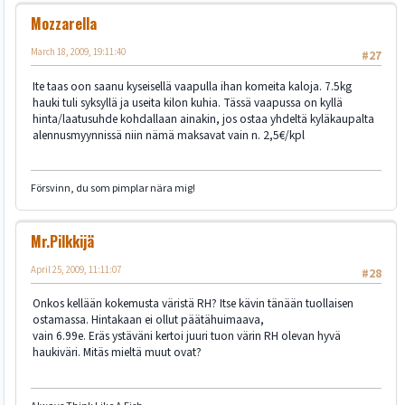
Mozzarella
March 18, 2009, 19:11:40
#27
Ite taas oon saanu kyseisellä vaapulla ihan komeita kaloja. 7.5kg
hauki tuli syksyllä ja useita kilon kuhia. Tässä vaapussa on kyllä
hinta/laatusuhde kohdallaan ainakin, jos ostaa yhdeltä kyläkaupalta
alennusmyynnissä niin nämä maksavat vain n. 2,5€/kpl
Försvinn, du som pimplar nära mig!
Mr.Pilkkijä
April 25, 2009, 11:11:07
#28
Onkos kellään kokemusta väristä RH? Itse kävin tänään tuollaisen
ostamassa. Hintakaan ei ollut päätähuimaava,
vain 6.99e. Eräs ystäväni kertoi juuri tuon värin RH olevan hyvä
haukiväri. Mitäs mieltä muut ovat?