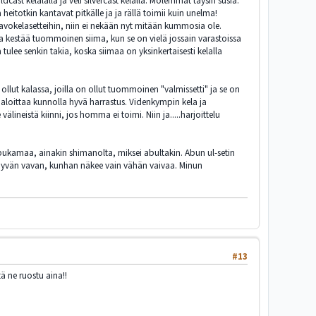
ast kelalalla ja veli silvercast kelalla. Molemmat täysin susia.
eitotkin kantavat pitkälle ja ja rällä toimii kuin unelma!
n avokelasetteihin, niin ei nekään nyt mitään kummosia ole.
la kestää tuommoinen siima, kun se on vielä jossain varastoissa
ulee senkin takia, koska siimaa on yksinkertaisesti kelalla
ollut kalassa, joilla on ollut tuommoinen "valmissetti" ja se on
a aloittaa kunnolla hyvä harrastus. Videnkympin kela ja
neistä kiinni, jos homma ei toimi. Niin ja.....harjoittelu
ippukamaa, ainakin shimanolta, miksei abultakin. Abun ul-setin
 hyvän vavan, kunhan näkee vain vähän vaivaa. Minun
#13
 ne ruostu aina!!