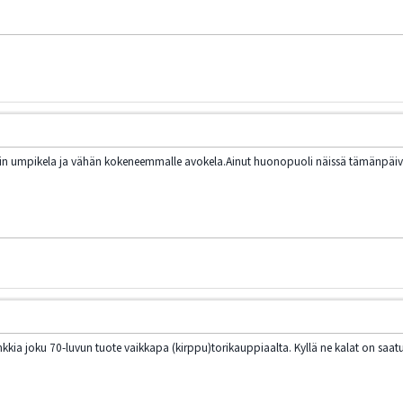
i hyvin umpikela ja vähän kokeneemmalle avokela.Ainut huonopuoli näissä tämänpäi
kia joku 70-luvun tuote vaikkapa (kirppu)torikauppiaalta. Kyllä ne kalat on saatu