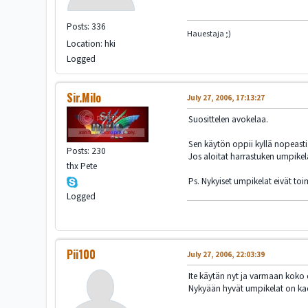
Posts: 336
Hauestaja ;)
Location: hki
Logged
Sir.Milo
July 27, 2006, 17:13:27
Suosittelen avokelaa.
Sen käytön oppii kyllä nopeasti
Posts: 230
Jos aloitat harrastuken umpikela
thx Pete
Ps. Nykyiset umpikelat eivät toi
Logged
Pii100
July 27, 2006, 22:03:39
Ite käytän nyt ja varmaan koko e
Nykyään hyvät umpikelat on ka