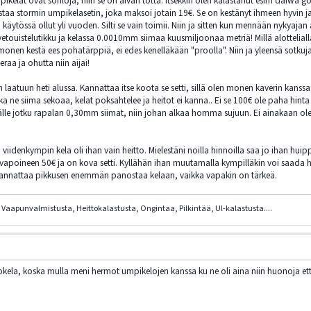
kelat ovat söhlöjä, niin se on aivan totta. Itsekkin olen kalastanut esim daiwa goldc
istaa stormin umpikelasetin, joka maksoi jotain 19€. Se on kestänyt ihmeen hyvin ja h
 käytössä ollut yli vuoden. Silti se vain toimii. Niin ja sitten kun mennään nykyaja
etouistelutikku ja kelassa 0.0010mm siimaa kuusmiljoonaa metriä! Millä alottelial
onen kestä ees pohatärppiä, ei edes kenelläkään "proolla". Niin ja yleensä sotkuja t
eraa ja ohutta niin aijai!
aatuun heti alussa. Kannattaa itse koota se setti, sillä olen monen kaverin kanssa 
nka ne siima sekoaa, kelat poksahtelee ja heitot ei kanna.. Ei se 100€ ole paha hint
le jotku rapalan 0,30mm siimat, niin johan alkaa homma sujuun. Ei ainakaan ole väli
viidenkympin kela oli ihan vain heitto. Mielestäni noilla hinnoilla saa jo ihan hu
 vapoineen 50€ ja on kova setti. Kyllähän ihan muutamalla kympilläkin voi saada
 kannattaa pikkusen enemmän panostaa kelaan, vaikka vapakin on tärkeä.
Vaapunvalmistusta, Heittokalastusta, Ongintaa, Pilkintää, Ul-kalastusta....
ela, koska mulla meni hermot umpikelojen kanssa ku ne oli aina niin huonoja että