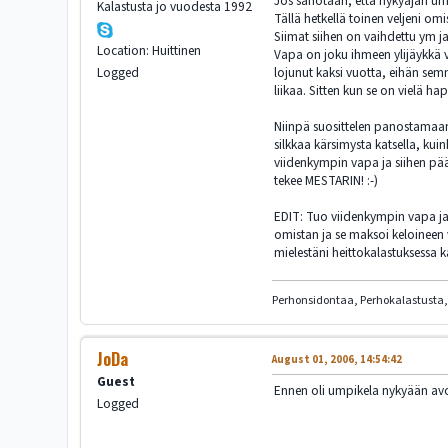
Jos sanotaan, että nykyajan umpi
Kalastusta jo vuodesta 1992
Tällä hetkellä toinen veljeni om
Siimat siihen on vaihdettu ym ja
Location: Huittinen
Vapa on joku ihmeen ylijäykkä v
Logged
lojunut kaksi vuotta, eihän semm
liikaa. Sitten kun se on vielä hap
Niinpä suosittelen panostamaan l
silkkaa kärsimysta katsella, kui
viidenkympin vapa ja siihen pääl
tekee MESTARIN! :-)
EDIT: Tuo viidenkympin vapa ja 
omistan ja se maksoi keloineen
mielestäni heittokalastuksessa
Perhonsidontaa, Perhokalastusta, 
JoDa
August 01, 2006, 14:54:42
Guest
Ennen oli umpikela nykyään avok
Logged