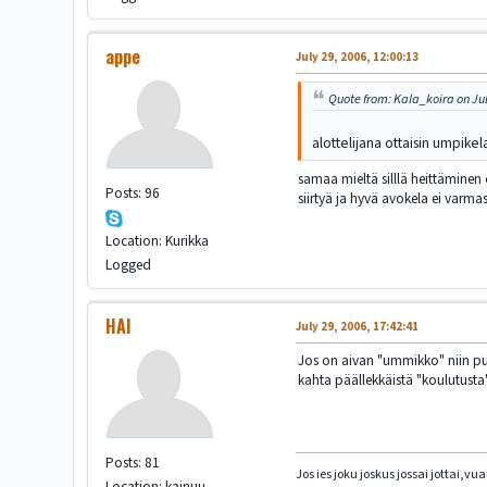
appe
July 29, 2006, 12:00:13
Quote from: Kala_koira on Jul
alottelijana ottaisin umpikel
samaa mieltä silllä heittämine
Posts: 96
siirtyä ja hyvä avokela ei varma
Location: Kurikka
Logged
HAI
July 29, 2006, 17:42:41
Jos on aivan "ummikko" niin pusk
kahta päällekkäistä "koulutusta"
Posts: 81
Jos ies joku joskus jossai jottai,
Location: kainuu