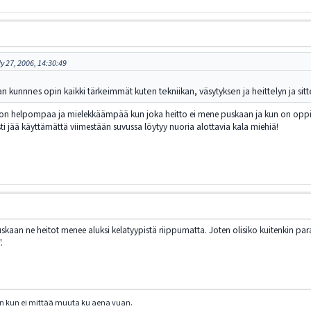
y 27, 2006, 14:30:49
an kunnnes opin kaikki tärkeimmät kuten tekniikan, väsytyksen ja heittelyn ja sitt
n on helpompaa ja mielekkäämpää kun joka heitto ei mene puskaan ja kun on oppi
sti jää käyttämättä viimestään suvussa löytyy nuoria alottavia kala miehiä!
aan ne heitot menee aluksi kelatyypistä riippumatta. Joten olisiko kuitenkin parast
.
vuan kun ei mittää muuta ku aena vuan.