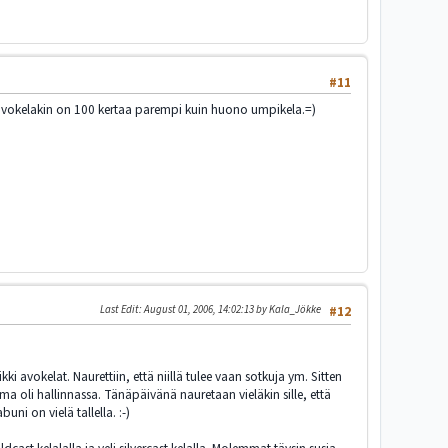
#11
o avokelakin on 100 kertaa parempi kuin huono umpikela.=)
Last Edit
: August 01, 2006, 14:02:13 by Kala_Jökke
#12
i avokelat. Naurettiin, että niillä tulee vaan sotkuja ym. Sitten
 oli hallinnassa. Tänäpäivänä nauretaan vieläkin sille, että
ni on vielä tallella. :-)