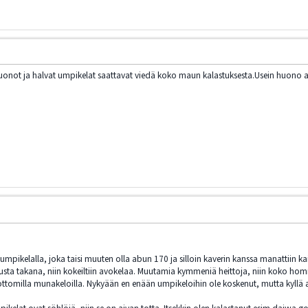
lä huonot ja halvat umpikelat saattavat viedä koko maun kalastuksesta.Usein huon
mpikelalla, joka taisi muuten olla abun 170 ja silloin kaverin kanssa manattiin kaikk
sta takana, niin kokeiltiin avokelaa. Muutamia kymmeniä heittoja, niin koko homma
rmottomilla munakeloilla. Nykyään en enään umpikeloihin ole koskenut, mutta kyllä abu