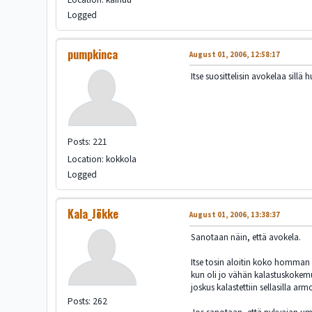
Logged
pumpkinca
August 01, 2006, 12:58:17
Itse suosittelisin avokelaa sil
Posts: 221
Location: kokkola
Logged
Kala_Jökke
August 01, 2006, 13:38:37
Sanotaan näin, että avokela.
Itse tosin aloitin koko homman u
kun oli jo vähän kalastuskokemu
joskus kalastettiin sellasilla a
Posts: 262