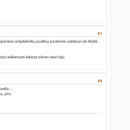
#7
dempiä kuin umpikeloilla,soveltuu paremmin uisteluun (en khyllä
outuu kulkemaan kelassa olevan reiän läpi.
#8
utta.....
ru, yms.