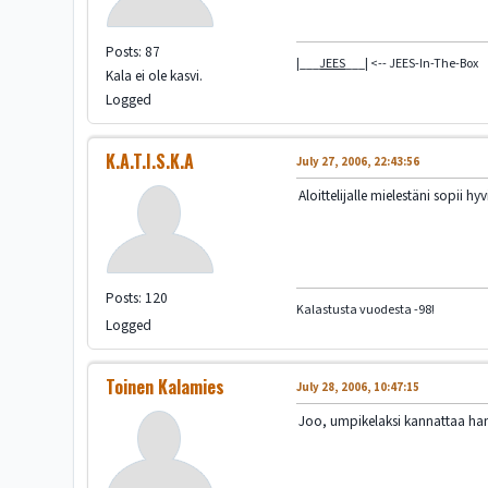
Posts: 87
|___
JEES
___| <-- JEES-In-The-Box
Kala ei ole kasvi.
Logged
K.A.T.I.S.K.A
July 27, 2006, 22:43:56
Aloittelijalle mielestäni sopi
Posts: 120
Kalastusta vuodesta -98!
Logged
Toinen Kalamies
July 28, 2006, 10:47:15
Joo, umpikelaksi kannattaa hank