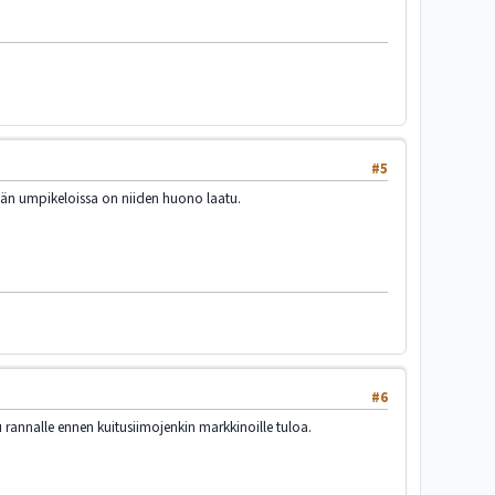
#5
vän umpikeloissa on niiden huono laatu.
#6
 rannalle ennen kuitusiimojenkin markkinoille tuloa.