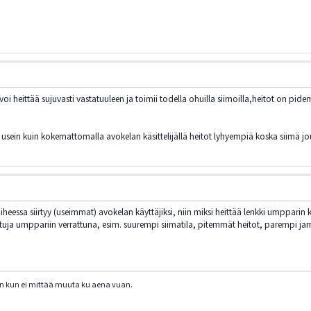
oi heittää sujuvasti vastatuuleen ja toimii todella ohuilla siimoilla,heitot on pi
ä usein kuin kokemattomalla avokelan käsittelijällä heitot lyhyempiä koska siimä j
heessa siirtyy (useimmat) avokelan käyttäjiksi, niin miksi heittää lenkki umpparin ka
uja umppariin verrattuna, esim. suurempi siimatila, pitemmät heitot, parempi jar
vuan kun ei mittää muuta ku aena vuan.