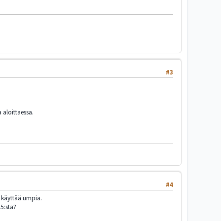
#3
 aloittaessa.
#4
os käyttää umpia.
5:sta?