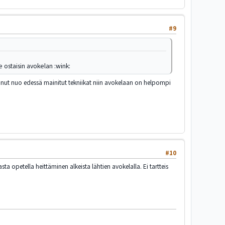
#9
e ostaisin avokelan :wink:
nut nuo edessä mainitut tekniikat niin avokelaan on helpompi
#10
a opetella heittäminen alkeista lähtien avokelalla. Ei tartteis