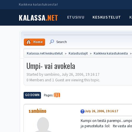
Kaikkea kalastuksesta!
KALASSA
.NET
ETUSIVU
KESKUSTELUT
K
Home
Search
Kalassa.net keskustelut
Kalastuslajit
Kaikkea kalastuksesta
►
►
Umpi- vai avokela
Started by sambiino, July 26, 2006, 19:16:17
0 Members and 1 Guest are viewing this topic.
GO DOWN
Pages
1
sambiino
July 26, 2006, 19:16:17
Kumpi on teistä parempi...umpi
ja perusteluita :lol: Ite vasta al