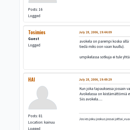
Posts: 16
Logged
Tosimies
July 28, 2006, 19:44:09
Guest
avokela on parempi koska sillä v
Logged
tiedä miks oon vaan kuullu).
umpikelassa sotkuja ei tule yht
HAI
July 28, 2006, 19:49:29
Kun joka tapauksessa jossain vai
Avokelassa on kiistämättömiä et
Siis avokela.....
Posts: 81
Jos ies joku joskus jossai jottai,
Location: kainuu
Logged