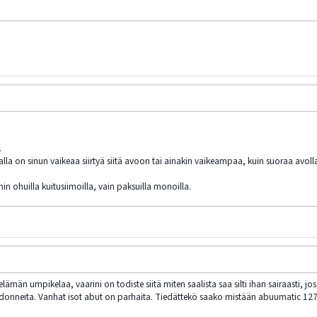
.
lla on sinun vaikeaa siirtyä siitä avoon tai ainakin vaikeampaa, kuin suoraa avolla
min ohuilla kuitusiimoilla, vain paksuilla monoilla.
lämän umpikelaa, vaarini on todiste siitä miten saalista saa silti ihan sairaasti, j
donneita. Vanhat isot abut on parhaita. Tiedättekö saako mistään abuumatic 127