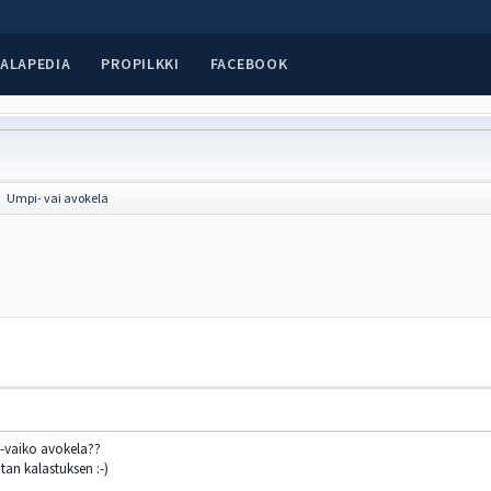
ALAPEDIA
PROPILKKI
FACEBOOK
Umpi- vai avokela
►
-vaiko avokela??
otan kalastuksen :-)