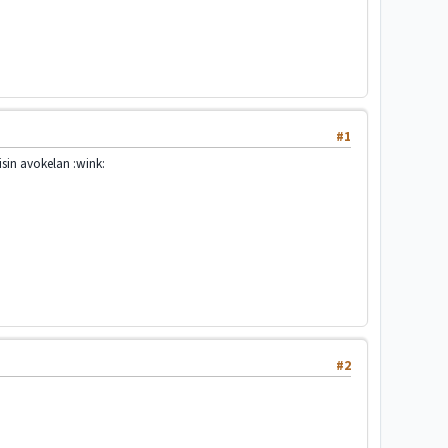
#1
isin avokelan :wink:
#2