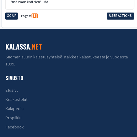
"mä vaan kattelen" -MÄ
GO UP
Pages
1
USER ACTIONS
KALASSA
.NET
Suomen suurin kalastusyhteisö. Kaikkea kalastuksesta jo vuodesta
1999.
SIVUSTO
Etusivu
Keskustelut
Kalapedia
Propilkki
Facebook