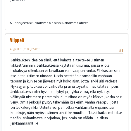
Siunaa jeesus ruokamme ole aina luonamme ahven
Vilppeli
August 01, 2006, 05:05:13
#1
Jerkkauksen idea on siinä, että kalastaja itse tekee uistimen
liikkeet/uninnin. Jerkkauksessa käytetään uistimia, joissa ei ole
leukalevyä ollenkaan eli tavallaan vain vaapun runko. Elikkäs siis sinä
itse laitat uistimen uimaan. Uistin heitetään normaaliin vanhaan
tapaan ja kun se on järvessä nyit koko ajan, jotta jerkki uisi vedessä.
Nykäsyjen pituuksia voi vaihdella ja aina löysät siimat kelataan pois.
Jerkkauksessa olisi hyvä olla lyhyt ja jäykkä vapa, että nykäisyt
välittyvät uistimeen paremmin. Kuitusiima on myös kätevä, koska se ei
veny. Omia jerkkejä pystyy tekemään itse esim. vanha vaappu, josta
on leukalevy rikki. Uistinta voi painottaa vaihtamalla eripainoisia
koukkuje, näin myös uistimen uintiliike muuttuu. Tässä kaikki mitä itse
tiedän jerkkauksesta. Korjatkaa, jos jotain on väärin. Ja eikun
jerkkaamaan!! :-)