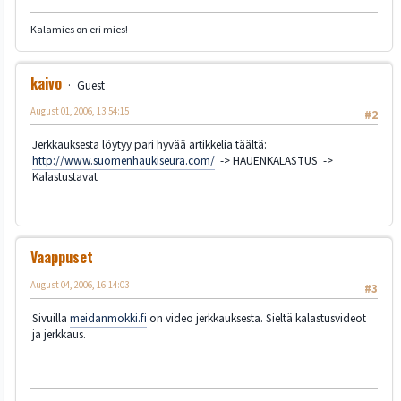
Kalamies on eri mies!
kaivo
Guest
August 01, 2006, 13:54:15
#2
Jerkkauksesta löytyy pari hyvää artikkelia täältä:
http://www.suomenhaukiseura.com/
-> HAUENKALASTUS ->
Kalastustavat
Vaappuset
August 04, 2006, 16:14:03
#3
Sivuilla
meidanmokki.fi
on video jerkkauksesta. Sieltä kalastusvideot
ja jerkkaus.