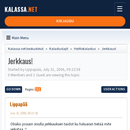
☰
KALASSA
.NET
KIRJAUDU
Main Menu
Kalassa.net keskustelut
Kalastuslajit
Heittokalastus
Jerkkaus!
►
►
►
Jerkkaus!
Started by Lippapää, July 31, 2006, 09:22:58
0 Members and 1 Guest are viewing this topic.
GO DOWN
Pages
1
USER ACTIONS
Lippapää
July 31, 2006, 09:22:58
Olisiko jossain sivulla jerkkauksen taidot ku haluaisin tietää mite
jerkataa :?