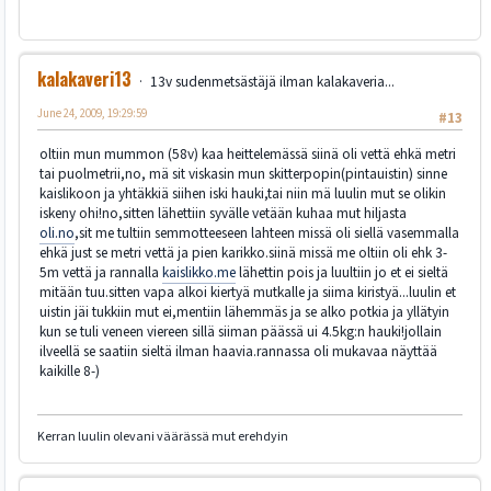
kalakaveri13
13v sudenmetsästäjä ilman kalakaveria...
June 24, 2009, 19:29:59
#13
oltiin mun mummon (58v) kaa heittelemässä siinä oli vettä ehkä metri
tai puolmetrii,no, mä sit viskasin mun skitterpopin(pintauistin) sinne
kaislikoon ja yhtäkkiä siihen iski hauki,tai niin mä luulin mut se olikin
iskeny ohi!no,sitten lähettiin syvälle vetään kuhaa mut hiljasta
oli.no
,sit me tultiin semmotteeseen lahteen missä oli siellä vasemmalla
ehkä just se metri vettä ja pien karikko.siinä missä me oltiin oli ehk 3-
5m vettä ja rannalla
kaislikko.me
lähettin pois ja luultiin jo et ei sieltä
mitään tuu.sitten vapa alkoi kiertyä mutkalle ja siima kiristyä...luulin et
uistin jäi tukkiin mut ei,mentiin lähemmäs ja se alko potkia ja yllätyin
kun se tuli veneen viereen sillä siiman päässä ui 4.5kg:n hauki!jollain
ilveellä se saatiin sieltä ilman haavia.rannassa oli mukavaa näyttää
kaikille 8-)
Kerran luulin olevani väärässä mut erehdyin