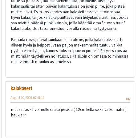
uudessa paikassa, uudella viehemallilla, poikkeuksellisen hyvä
kalansaalis tai sitten päivän kalantulossa on jokin piirre, joka pistää
mietteliääksi. Esim. jos kahdestaan kalastettaessa vain toinen saa
hyvin kalaa, tai jos kalat kelpuuttavat vain tietynlaisia uistimia. Joskus
saa miettiä päänsä puhki keinoja, joilla kääntää oma "huono tuuri"
kalantuloksi. Jos tässä onnistuu, voi olla reissuunsa tyytyväinen.
Parhaita reissuja eivät suinkaan aina ole ne, joilla kalaa tulee alusta
alkaen hyvin ja helposti, vaan paljon makeammalta tuntuu vaikka
pyytää ensin tyhjää, kunnes hoksaa "päivän juonen". Erityisesti pistää
miettimään täydellinen nollatulos, sillä silloin on omassa toiminnassa
ollut varmasti monikin asia pielessä.
kalakaveri
August 10, 2006, 07:41:12
#6
mut sanos kaivo mulle saako jessellä ( 12cm kelta selkä valko maha )
haukia??