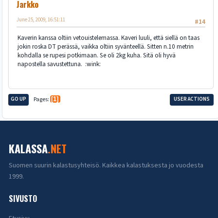
Jarkko
June 25, 2009, 16:51:11
#14
Kaverin kanssa oltiin vetouistelemassa. Kaveri luuli, että siellä on taas
jokin roska DT perässä, vaikka oltiin syvänteellä. Sitten n.10 metrin
kohdalla se rupesi potkimaan. Se oli 2kg kuha. Sitä oli hyvä
napostella savustettuna. :wink:
GO UP
Pages
1
USER ACTIONS
KALASSA
.NET
Suomen suurin kalastusyhteisö. Kaikkea kalastuksesta jo vuodesta
1999.
SIVUSTO