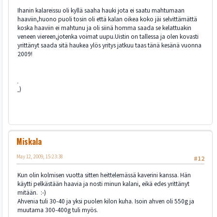
Ihanin kalareissu oli kyllä saaha hauki jota ei saatu mahtumaan
haaviin,huono puoli tosin oli että kalan oikea koko jäi selvittämättä
koska haaviin ei mahtunu ja oli siinä homma saada se kelattuakin
veneen viereen,jotenka voimat uupu.Uistin on tallessa ja olen kovasti
yrittänyt saada sitä haukea ylös yritys jatkuu taas tänä kesänä vuonna
2009!
/ 
<(((
Miskala
May 12, 2009, 15:23:38
#12
Kun olin kolmisen vuotta sitten heittelemässä kaverini kanssa. Hän
käytti pelkästään haavia ja nosti minun kalani, eikä edes yrittänyt
mitään. :-)
Ahvenia tuli 30-40 ja yksi puolen kilon kuha. Isoin ahven oli 550g ja
muutama 300-400g tuli myös.