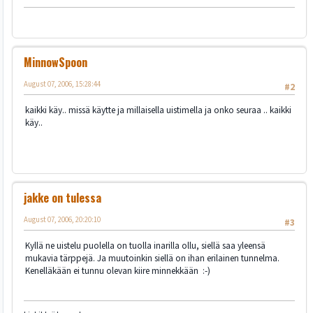
MinnowSpoon
August 07, 2006, 15:28:44
#2
kaikki käy.. missä käytte ja millaisella uistimella ja onko seuraa .. kaikki
käy..
jakke on tulessa
August 07, 2006, 20:20:10
#3
Kyllä ne uistelu puolella on tuolla inarilla ollu, siellä saa yleensä
mukavia tärppejä. Ja muutoinkin siellä on ihan erilainen tunnelma.
Kenelläkään ei tunnu olevan kiire minnekkään :-)