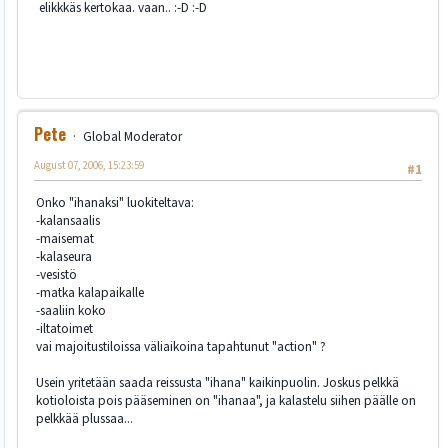
elikkkäs kertokaa. vaan.. :-D :-D
Pete
Global Moderator
August 07, 2006, 15:23:59
#1
Onko "ihanaksi" luokiteltava:
-kalansaalis
-maisemat
-kalaseura
-vesistö
-matka kalapaikalle
-saaliin koko
-iltatoimet
vai majoitustiloissa väliaikoina tapahtunut "action" ?
Usein yritetään saada reissusta "ihana" kaikinpuolin. Joskus pelkkä
kotioloista pois pääseminen on "ihanaa", ja kalastelu siihen päälle on
pelkkää plussaa...