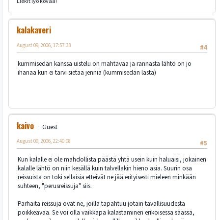
Liekit lyö kovaa!
kalakaveri
August 09, 2006, 17:57:33
#4
kummisedän kanssa uistelu on mahtavaa ja rannasta lähtö on jo
ihanaa kun ei tarvi sietää jenniä (kummisedän lasta)
kaivo
Guest
August 09, 2006, 22:40:08
#5
Kun kalalle ei ole mahdollista päästä yhtä usein kuin haluaisi, jokainen
kalalle lähtö on niin kesällä kuin talvellakin hieno asia. Suurin osa
reissuista on toki sellaisia etteivät ne jää erityisesti mieleen minkään
suhteen, "perusreissuja" siis.
Parhaita reissuja ovat ne, joilla tapahtuu jotain tavallisuudesta
poikkeavaa. Se voi olla vaikkapa kalastaminen erikoisessa säässä,