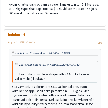
Kivoin kalastus reissu oli varmaa veljen kans ku sain ton 5,19kg ja veli
sai 3,6kg super shad rapil (oranssil) ja sit viel sen shadrapin vei joku
ISO kun VETI siimat poikki. Oli peruke
kalakaveri
August 11, 2006, 21:44:14
#9
Quote from: Kaivo on August 10, 2006, 17:10:04
Quote from: kalakaveri on August 10, 2006, 07:41:12
mut sanos kaivo mulle saako jessellä ( 12cm kelta selkä
valko maha ) haukia??
Saa varmasti, jos olosuhteet sattuvat kohdalleen. Tuon
kokoinen vaappu sopii ehkä parhaiten n. 1 - 3 kg haukien
pyytämiseen. Joskus siihen ottaa alle kiloinenkin kala hyvin,
joskus voi isokin kiinnostua. Keltaselkäinen-valkokylkinen väri
voisi olla hyvä erityisesti sameissa ja tummissa vesissä. Jesse