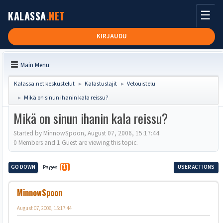
☰
KALASSA
.NET
KIRJAUDU
Main Menu
Kalassa.net keskustelut
Kalastuslajit
Vetouistelu
►
►
Mikä on sinun ihanin kala reissu?
►
Mikä on sinun ihanin kala reissu?
Started by MinnowSpoon, August 07, 2006, 15:17:44
0 Members and 1 Guest are viewing this topic.
GO DOWN
Pages
1
USER ACTIONS
MinnowSpoon
August 07, 2006, 15:17:44