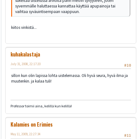
sukeltaa uistelussa arviolta parin metrin syvyyteen, joten
syvemmälle haluttaessa kannattaa käyttää apupainoja tai
vaihtaa syväuintisempaan vaappuun.
kiitos vinkistä...
kuhakalastaja
July 31, 2008, 22:17:20
#10
sillon kun olin lapissa lohta uistelemassa. Oli hyvä seura, hyvä ilma ja
muutenkin. ja kalaa tuli!
Professor toimii aina, kelillä kun kelillä!
Kalamies on Erimies
May 11, 2009, 22:27:34
#11