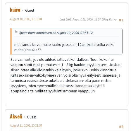
kaivo
Guest
August 10, 2006, 17:10:04
Last Edit
: August 11, 2006, 12:07:50 by Kaivo
#7
Quote from: kalakaveri on August 10, 2006, 07:41:12
mut sanos kaivo mulle saako jessellä ( 12cm kelta selkä valko
maha ) haukia??
Saa varmasti, jos olosuhteet sattuvat kohdalleen. Tuon kokoinen
vaappu sopii ehkä parhaiten n. 1 - 3 kg haukien pyytämiseen. Joskus
siihen ottaa alle kiloinenkin kala hyvin, joskus voi isokin kiinnostua.
Keltaselkäinen-valkokylkinen väri voisi olla hyvä erityisesti sameissa ja
tummissa vesissä. Jesse sukeltaa uistelussa arviolta parin metrin
syvyyteen, joten syvemmälle haluttaessa kannattaa käyttää
apupainoja tai vaihtaa syväuintisempaan vaappuun.
Akseli
Guest
August 11, 2006, 20:21:54
#8