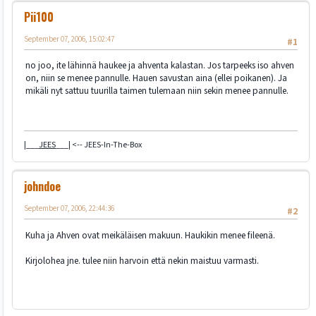
Pii100
September 07, 2006, 15:02:47
#1
no joo, ite lähinnä haukee ja ahventa kalastan. Jos tarpeeks iso ahven
on, niin se menee pannulle. Hauen savustan aina (ellei poikanen). Ja
mikäli nyt sattuu tuurilla taimen tulemaan niin sekin menee pannulle.
|___
JEES
___| <-- JEES-In-The-Box
johndoe
September 07, 2006, 22:44:36
#2
Kuha ja Ahven ovat meikäläisen makuun. Haukikin menee fileenä.
Kirjolohea jne. tulee niin harvoin että nekin maistuu varmasti.