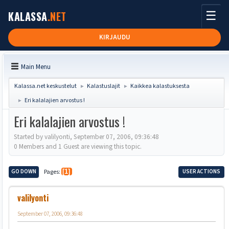
☰
KALASSA
.NET
KIRJAUDU
Main Menu
Kalassa.net keskustelut
Kalastuslajit
Kaikkea kalastuksesta
►
►
Eri kalalajien arvostus !
►
Eri kalalajien arvostus !
Started by valilyonti, September 07, 2006, 09:36:48
0 Members and 1 Guest are viewing this topic.
GO DOWN
Pages
1
USER ACTIONS
valilyonti
September 07, 2006, 09:36:48