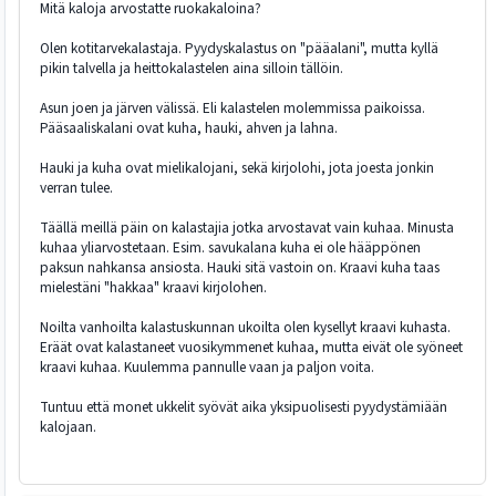
Mitä kaloja arvostatte ruokakaloina?
Olen kotitarvekalastaja. Pyydyskalastus on "pääalani", mutta kyllä
pikin talvella ja heittokalastelen aina silloin tällöin.
Asun joen ja järven välissä. Eli kalastelen molemmissa paikoissa.
Pääsaaliskalani ovat kuha, hauki, ahven ja lahna.
Hauki ja kuha ovat mielikalojani, sekä kirjolohi, jota joesta jonkin
verran tulee.
Täällä meillä päin on kalastajia jotka arvostavat vain kuhaa. Minusta
kuhaa yliarvostetaan. Esim. savukalana kuha ei ole hääppönen
paksun nahkansa ansiosta. Hauki sitä vastoin on. Kraavi kuha taas
mielestäni "hakkaa" kraavi kirjolohen.
Noilta vanhoilta kalastuskunnan ukoilta olen kysellyt kraavi kuhasta.
Eräät ovat kalastaneet vuosikymmenet kuhaa, mutta eivät ole syöneet
kraavi kuhaa. Kuulemma pannulle vaan ja paljon voita.
Tuntuu että monet ukkelit syövät aika yksipuolisesti pyydystämiään
kalojaan.