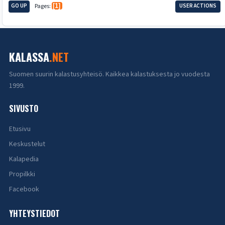
GO UP
Pages
1
USER ACTIONS
KALASSA
.NET
Suomen suurin kalastusyhteisö. Kaikkea kalastuksesta jo vuodesta
1999.
SIVUSTO
Etusivu
Keskustelut
Kalapedia
Propilkki
Facebook
YHTEYSTIEDOT