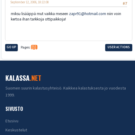
September 12, 2006, 18:22:08
#7
miksu lisääppä mut vaikka meseen
zapr91@hotmail.com
niin voin
kertoa ihan tarkkoja ottipaikkoja!
GO UP
Pages
1
USER ACTIONS
KALASSA
.NET
Suomen suurin kalastusyhteisö. Kaikkea kalastuksesta jo vuodesta
1999.
SIVUSTO
Etusivu
Keskustelut