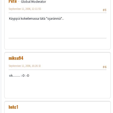
Pete
Global Moderator
September 11, 2006, 12:11:55
#5
Käyppä kokeilemassa tätä "ojaränniä"...
miksu94
September 11, 2006, 16:26:32
#6
ok.......... :-D :-D
hehz1