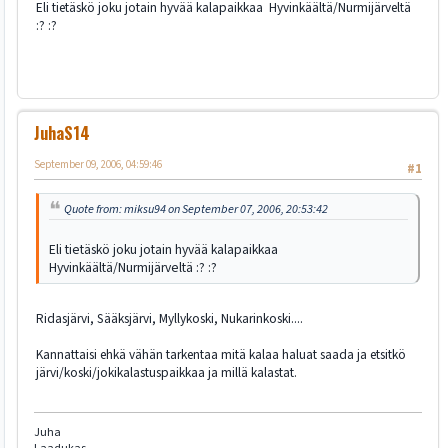
Eli tietäskö joku jotain hyvää kalapaikkaa Hyvinkäältä/Nurmijärveltä
:? :?
JuhaS14
September 09, 2006, 04:59:46
#1
Quote from: miksu94 on September 07, 2006, 20:53:42
Eli tietäskö joku jotain hyvää kalapaikkaa
Hyvinkäältä/Nurmijärveltä :? :?
Ridasjärvi, Sääksjärvi, Myllykoski, Nukarinkoski....
Kannattaisi ehkä vähän tarkentaa mitä kalaa haluat saada ja etsitkö
järvi/koski/jokikalastuspaikkaa ja millä kalastat.
Juha