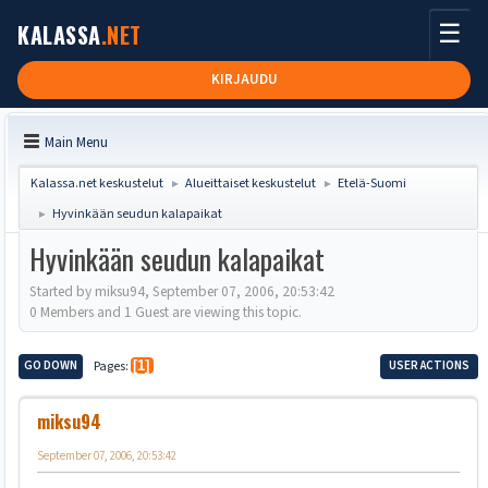
☰
KALASSA
.NET
KIRJAUDU
Main Menu
Kalassa.net keskustelut
Alueittaiset keskustelut
Etelä-Suomi
►
►
Hyvinkään seudun kalapaikat
►
Hyvinkään seudun kalapaikat
Started by miksu94, September 07, 2006, 20:53:42
0 Members and 1 Guest are viewing this topic.
GO DOWN
Pages
1
USER ACTIONS
miksu94
September 07, 2006, 20:53:42