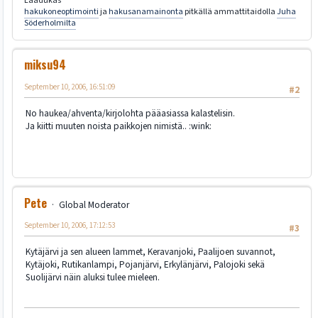
Laadukas
hakukoneoptimointi
ja
hakusanamainonta
pitkällä ammattitaidolla
Juha
Söderholmilta
miksu94
September 10, 2006, 16:51:09
#2
No haukea/ahventa/kirjolohta pääasiassa kalastelisin.
Ja kiitti muuten noista paikkojen nimistä.. :wink:
Pete
Global Moderator
September 10, 2006, 17:12:53
#3
Kytäjärvi ja sen alueen lammet, Keravanjoki, Paalijoen suvannot,
Kytäjoki, Rutikanlampi, Pojanjärvi, Erkylänjärvi, Palojoki sekä
Suolijärvi näin aluksi tulee mieleen.