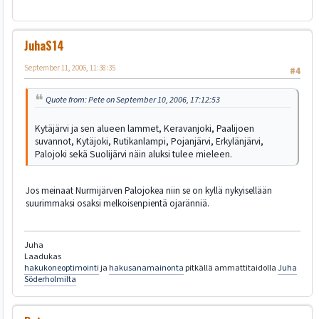
JuhaS14
September 11, 2006, 11:38:35
#4
Quote from: Pete on September 10, 2006, 17:12:53
Kytäjärvi ja sen alueen lammet, Keravanjoki, Paalijoen
suvannot, Kytäjoki, Rutikanlampi, Pojanjärvi, Erkylänjärvi,
Palojoki sekä Suolijärvi näin aluksi tulee mieleen.
Jos meinaat Nurmijärven Palojokea niin se on kyllä nykyisellään
suurimmaksi osaksi melkoisenpientä ojaränniä.
Juha
Laadukas
hakukoneoptimointi
ja
hakusanamainonta
pitkällä ammattitaidolla
Juha
Söderholmilta