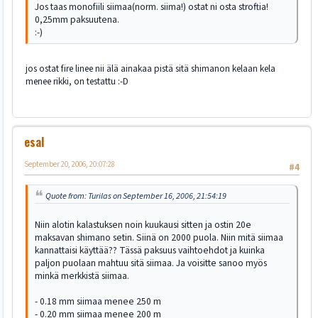
Jos taas monofiili siimaa(norm. siima!) ostat ni osta stroftia!
0,25mm paksuutena.
:-)
jos ostat fire linee nii älä ainakaa pistä sitä shimanon kelaan kela
menee rikki, on testattu :-D
esal
September 20, 2006, 20:07:28
#4
Quote from: Turilas on September 16, 2006, 21:54:19
Niin alotin kalastuksen noin kuukausi sitten ja ostin 20e
maksavan shimano setin. Siinä on 2000 puola. Niin mitä siimaa
kannattaisi käyttää?? Tässä paksuus vaihtoehdot ja kuinka
paljon puolaan mahtuu sitä siimaa. Ja voisitte sanoo myös
minkä merkkistä siimaa.
- 0.18 mm siimaa menee 250 m
- 0.20 mm siimaa menee 200 m