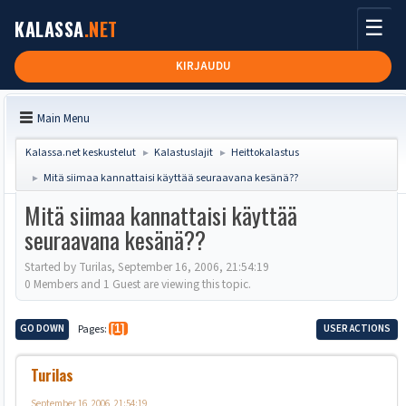
☰
KALASSA
.NET
KIRJAUDU
Main Menu
Kalassa.net keskustelut
Kalastuslajit
Heittokalastus
►
►
Mitä siimaa kannattaisi käyttää seuraavana kesänä??
►
Mitä siimaa kannattaisi käyttää
seuraavana kesänä??
Started by Turilas, September 16, 2006, 21:54:19
0 Members and 1 Guest are viewing this topic.
GO DOWN
Pages
1
USER ACTIONS
Turilas
September 16, 2006, 21:54:19