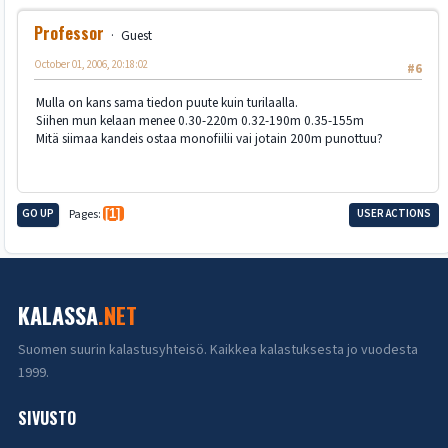
Professor
Guest
October 01, 2006, 20:18:02
#6
Mulla on kans sama tiedon puute kuin turilaalla.
Siihen mun kelaan menee 0.30-220m 0.32-190m 0.35-155m
Mitä siimaa kandeis ostaa monofiilii vai jotain 200m punottuu?
GO UP
Pages
1
USER ACTIONS
KALASSA
.NET
Suomen suurin kalastusyhteisö. Kaikkea kalastuksesta jo vuodesta
1999.
SIVUSTO