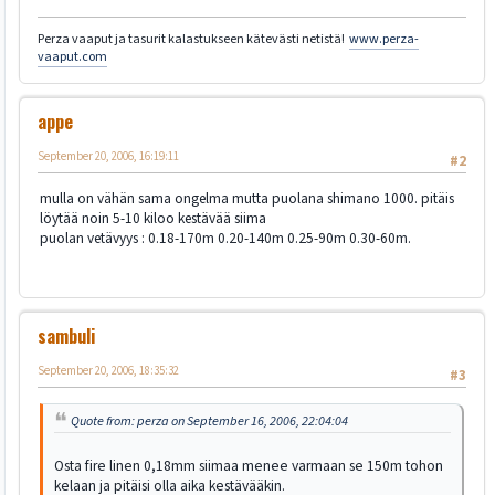
Perza vaaput ja tasurit kalastukseen kätevästi netistä!
www.perza-
vaaput.com
appe
September 20, 2006, 16:19:11
#2
mulla on vähän sama ongelma mutta puolana shimano 1000. pitäis
löytää noin 5-10 kiloo kestävää siima
puolan vetävyys : 0.18-170m 0.20-140m 0.25-90m 0.30-60m.
sambuli
September 20, 2006, 18:35:32
#3
Quote from: perza on September 16, 2006, 22:04:04
Osta fire linen 0,18mm siimaa menee varmaan se 150m tohon
kelaan ja pitäisi olla aika kestävääkin.