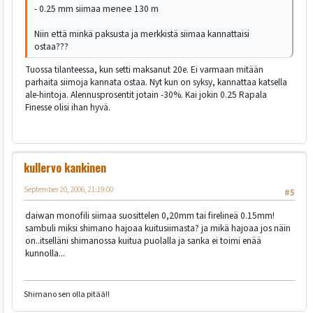
- 0.25 mm siimaa menee 130 m
Niin että minkä paksusta ja merkkistä siimaa kannattaisi
ostaa???
Tuossa tilanteessa, kun setti maksanut 20e. Ei varmaan mitään
parhaita siimoja kannata ostaa. Nyt kun on syksy, kannattaa katsella
ale-hintoja. Alennusprosentit jotain -30%. Kai jokin 0.25 Rapala
Finesse olisi ihan hyvä.
kullervo kankinen
September 20, 2006, 21:19:00
#5
daiwan monofili siimaa suosittelen 0,20mm tai firelineä 0.15mm!
sambuli miksi shimano hajoaa kuitusiimasta? ja mikä hajoaa jos näin
on..itselläni shimanossa kuitua puolalla ja sanka ei toimi enää
kunnolla...
Shimano sen olla pitää!!