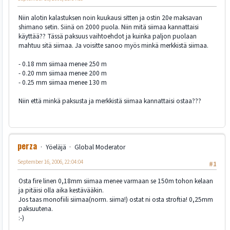
Niin alotin kalastuksen noin kuukausi sitten ja ostin 20e maksavan
shimano setin. Siinä on 2000 puola. Niin mitä siimaa kannattaisi
käyttää?? Tässä paksuus vaihtoehdot ja kuinka paljon puolaan
mahtuu sitä siimaa. Ja voisitte sanoo myös minkä merkkistä siimaa.
- 0.18 mm siimaa menee 250 m
- 0.20 mm siimaa menee 200 m
- 0.25 mm siimaa menee 130 m
Niin että minkä paksusta ja merkkistä siimaa kannattaisi ostaa???
perza
Yöeläjä
Global Moderator
September 16, 2006, 22:04:04
#1
Osta fire linen 0,18mm siimaa menee varmaan se 150m tohon kelaan
ja pitäisi olla aika kestävääkin.
Jos taas monofiili siimaa(norm. siima!) ostat ni osta stroftia! 0,25mm
paksuutena.
:-)