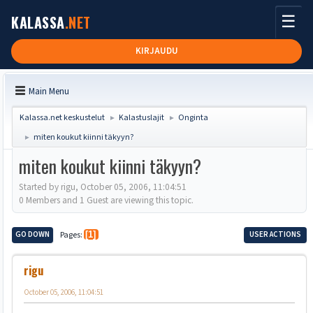
☰
KALASSA
.NET
KIRJAUDU
Main Menu
Kalassa.net keskustelut
Kalastuslajit
Onginta
►
►
miten koukut kiinni täkyyn?
►
miten koukut kiinni täkyyn?
Started by rigu, October 05, 2006, 11:04:51
0 Members and 1 Guest are viewing this topic.
GO DOWN
Pages
1
USER ACTIONS
rigu
October 05, 2006, 11:04:51