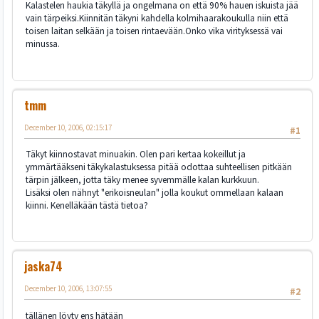
Kalastelen haukia täkyllä ja ongelmana on että 90% hauen iskuista jää
vain tärpeiksi.Kiinnitän täkyni kahdella kolmihaarakoukulla niin että
toisen laitan selkään ja toisen rintaevään.Onko vika virityksessä vai
minussa.
tmm
December 10, 2006, 02:15:17
#1
Täkyt kiinnostavat minuakin. Olen pari kertaa kokeillut ja
ymmärtääkseni täkykalastuksessa pitää odottaa suhteellisen pitkään
tärpin jälkeen, jotta täky menee syvemmälle kalan kurkkuun.
Lisäksi olen nähnyt "erikoisneulan" jolla koukut ommellaan kalaan
kiinni. Kenelläkään tästä tietoa?
jaska74
December 10, 2006, 13:07:55
#2
tällänen löyty ens hätään