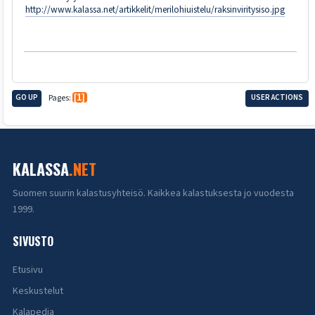
http://www.kalassa.net/artikkelit/merilohiuistelu/raksinviritysiso.jpg
GO UP
Pages
1
USER ACTIONS
KALASSA
.NET
Suomen suurin kalastusyhteisö. Kaikkea kalastuksesta jo vuodesta
1999.
SIVUSTO
Etusivu
Keskustelut
Kalapedia