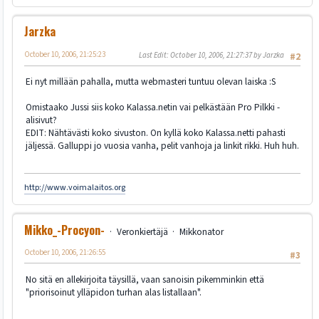
Jarzka
October 10, 2006, 21:25:23
Last Edit
: October 10, 2006, 21:27:37 by Jarzka
#2
Ei nyt millään pahalla, mutta webmasteri tuntuu olevan laiska :S
Omistaako Jussi siis koko Kalassa.netin vai pelkästään Pro Pilkki -
alisivut?
EDIT: Nähtävästi koko sivuston. On kyllä koko Kalassa.netti pahasti
jäljessä. Galluppi jo vuosia vanha, pelit vanhoja ja linkit rikki. Huh huh.
http://www.voimalaitos.org
Mikko_-Procyon-
Veronkiertäjä
Mikkonator
October 10, 2006, 21:26:55
#3
No sitä en allekirjoita täysillä, vaan sanoisin pikemminkin että
"priorisoinut ylläpidon turhan alas listallaan".