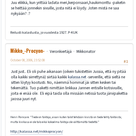
Juu elikkä, kun yrittää ladata meri,kerponsaari,haukimonttu -paketin
se heittää jonnekin sivuille, josta niitä ei löydy. Joten mistä ne saa
nykyään? :?
Reilusti kalastusta, jo vuodesta 1927. P-KUK
Mikko_-Procyon-
Veronkiertäjä
Mikkonator
October 08, 2006, 23:52:08
#1
Just just.. Eli oli puhe aikanaan (oikein tukistettiin Jussia, että ny pitää
olla kaikki siirrettynä) siirtää kaikki
kalassa.net
-serverille, että sieltä ne
sitten löytyy kootusti. No, näemmä hommat jäi sitten kesken tai
tekemättä. Tuo paketti nimittäin linkkaa Jannen entisille kotisivuille,
joita ei enää ole. Eli eipä taida olla missään netissä tuota järvipakettia
jaossa juuri nyt.
Henri Poincare: "Tiede on faktoja; aivan kuten talot tehdään kivistä on tiede tehty faktoista;
mutta kivikasa ei ole talo eikä kokoelma faktoja ole välttämättä tiedettä."
http://kalassa.net/mikkoprocyon/