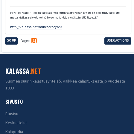
Henri Poincare: "Tiede on faktoja; aivan kuten talot tehdään kivistä on tiede tehty faktoista;
mutta kivikasa ei ole talo eikä kokoelma faktoja ole välttämättä tiedettä."
http://kalassa.net/mikkoprocyon/
GO UP
Pages
1
USER ACTIONS
KALASSA
.NET
Suomen suurin kalastusyhteisö. Kaikkea kalastuksesta jo vuodesta
1999.
SIVUSTO
Etusivu
Keskustelut
Kalapedia