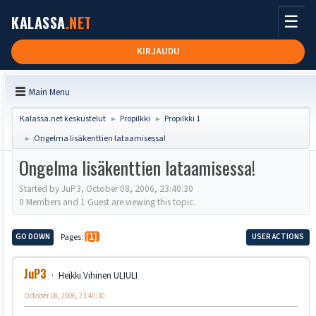
☰
KALASSA
.NET
KIRJAUDU
Main Menu
Kalassa.net keskustelut
Propilkki
Propilkki 1
►
►
Ongelma lisäkenttien lataamisessa!
►
Ongelma lisäkenttien lataamisessa!
Started by JuP3, October 08, 2006, 23:40:30
0 Members and 1 Guest are viewing this topic.
GO DOWN
Pages
1
USER ACTIONS
JuP3
Heikki Vihinen ULIULI
October 08, 2006, 23:40:30