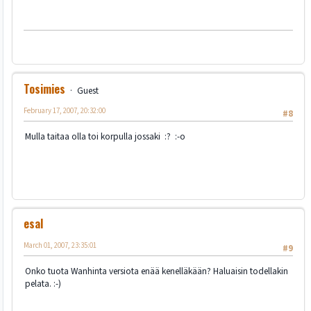
Tosimies
Guest
February 17, 2007, 20:32:00
#8
Mulla taitaa olla toi korpulla jossaki :? :-o
esal
March 01, 2007, 23:35:01
#9
Onko tuota Wanhinta versiota enää kenelläkään? Haluaisin todellakin
pelata. :-)