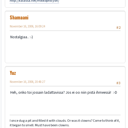
http://kalassa.net/mikkoprocyon/
Shamaani
November 16, 2006, 16:09:24
#2
Nostalgiaa.. :-)
Yuz
November 16, 2006, 20:48:27
#3
Heh, onko toi jossain ladattavissa? Jos ei oo niin pistä ihmeessä! :-D
I once dug a pit and filled it with clouds. Or was it clowns? Come to think of it,
it began to smell. Must have been clowns.