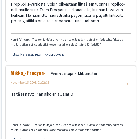
Propilkki 1-versiosta. Voisin oikeastaan liittää sen tuonne Propilkki-
nettisivulle sinne Team Procyonin historian alle, kunhan tässä vain
kerkeän. Meinaan että nauratti aika paljon, sillä jo paljolti kritisoitu
pp1:n grafiikka on aika hienoa verrattuna tuohon! :D
Henri Poincare: "Tiede on faktoja; aivan kuten talot tehdään kivistä on tiede tehty faktoista;
mutta kivikasa ei ole talo eikä kokoelma faktoja ole välttämättä tiedettä."
http://kalassa.net/mikkoprocyon/
Mikko_-Procyon-
Veronkiertäjä
Mikkonator
November 16, 2006, 01:22:35
#1
Tältä se näytti ihan aikojen alussa! :D
Henri Poincare: "Tiede on faktoja; aivan kuten talot tehdään kivistä on tiede tehty faktoista;
mutta kivikasa ei ole talo eikä kokoelma faktoja ole välttämättä tiedettä."