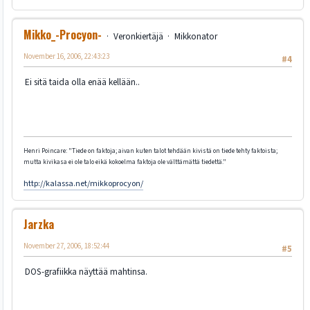
Mikko_-Procyon-
Veronkiertäjä
Mikkonator
November 16, 2006, 22:43:23
#4
Ei sitä taida olla enää kellään..
Henri Poincare: "Tiede on faktoja; aivan kuten talot tehdään kivistä on tiede tehty faktoista;
mutta kivikasa ei ole talo eikä kokoelma faktoja ole välttämättä tiedettä."
http://kalassa.net/mikkoprocyon/
Jarzka
November 27, 2006, 18:52:44
#5
DOS-grafiikka näyttää mahtinsa.