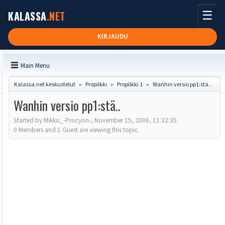
☰
KALASSA
.NET
KIRJAUDU
Main Menu
Kalassa.net keskustelut
Propilkki
Propilkki 1
Wanhin versio pp1:stä..
►
►
►
Wanhin versio pp1:stä..
Started by Mikko_-Procyon-, November 15, 2006, 11:32:35
0 Members and 1 Guest are viewing this topic.