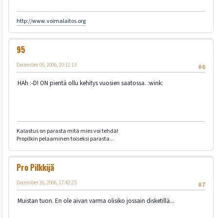
http://www.voimalaitos.org
95
December 05, 2006, 20:12:13
#6
HAh :-D! ON pientä ollu kehitys vuosien saatossa. :wink:
Kalastus on parasta mitä mies voi tehdä!
Propilkin pelaaminen toiseksi parasta...
Pro Pilkkijä
December 26, 2006, 17:42:25
#7
Muistan tuon. En ole aivan varma olisiko jossain disketillä...