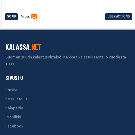
GO UP
Pages
1
USER ACTIONS
KALASSA
.NET
Suomen suurin kalastusyhteisö. Kaikkea kalastuksesta jo vuodesta
1999.
SIVUSTO
Etusivu
Keskustelut
Kalapedia
Propilkki
Facebook