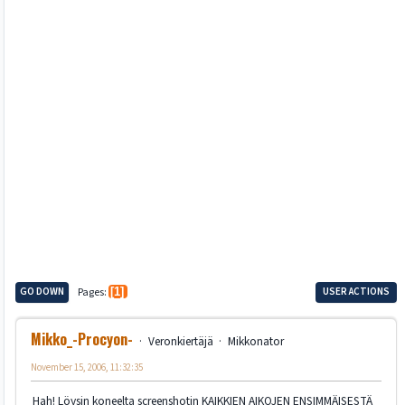
GO DOWN
Pages
1
USER ACTIONS
Mikko_-Procyon-
Veronkiertäjä
Mikkonator
November 15, 2006, 11:32:35
Hah! Löysin koneelta screenshotin KAIKKIEN AIKOJEN ENSIMMÄISESTÄ