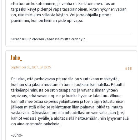
että tuo on kokotoiminen, ja vanha oli kärkitoiminen. Jos on
tarpeeksi kevyt pidempi vapa tasapainoinen, kuten nykyinen vapani
on, niin mieluiten sellaista käytän. Voi jopa ohjailla perhoa
paremmin, kun on hieman pidempi vapa.
Kerran luulin olevani väärässä mutta erehdyin
Juho_
September 01, 2007, 19:30:25
#15
En usko, että perhovavan pituudella on suurtakaan merkitystä,
kunhan sitä jaksaa muutaman tunnin putkeen kannatella.. Pituutta
tärkeämpi minusta on setin tasapaino ja vavan&siiman yhteen
sopivuus, sekä vavan nopeus ja kuinka hyvin se latautuu.. Alkuun
kannattanee ostaa se perus ysikinttunen ja tovin lajiin tutustumisen
jälkeen miettiä oliko se ysikinttunen liian painava, pitkä tai muuta
vastaavaa.. Oikeastaan omalla pituudellasi on vain väliä, kun (jos)
kahlot vedessä syvälle ja aloitat siellä heittelemään, niin lyhyemmällä
on aina enemmän onkelmia..
-Juho-