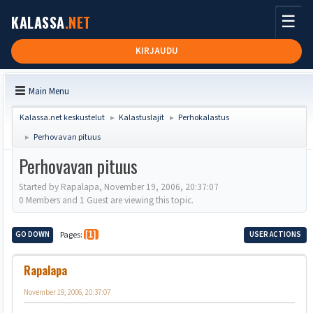
☰
KALASSA
.NET
KIRJAUDU
Main Menu
Kalassa.net keskustelut
Kalastuslajit
Perhokalastus
►
►
Perhovavan pituus
►
Perhovavan pituus
Started by Rapalapa, November 19, 2006, 20:37:07
0 Members and 1 Guest are viewing this topic.
GO DOWN
Pages
1
USER ACTIONS
Rapalapa
November 19, 2006, 20:37:07