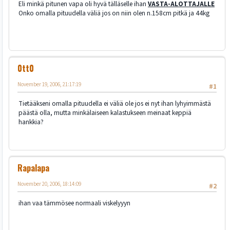
Eli minkä pitunen vapa oli hyvä tälläselle ihan
VASTA-ALOTTAJALLE
Onko omalla pituudella väliä jos on niin olen n.158cm pitkä ja 44kg
0tt0
November 19, 2006, 21:17:19
#1
Tietääkseni omalla pituudella ei väliä ole jos ei nyt ihan lyhyimmästä
päästä olla, mutta minkälaiseen kalastukseen meinaat keppiä
hankkia?
Rapalapa
November 20, 2006, 18:14:09
#2
ihan vaa tämmösee normaali viskelyyyn