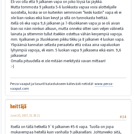
Eli voi olla että 9 jalkanen vapa on joko löysä tai jäykkä.
Mutta tommosta 9 jalkasta 5-6 luokkasta vapaa voisi alottelijalle
suositella, koska se on kuitenkin semmnoen "keski kastin" vapa eli ei
ole liian raskas eikä liian kevyt ja sillä on tunnokasta heittää.
itellä oli eka vapa 9,6 jalkanen ja 7-8luokkanen vapa ja se oli aivan
liian iso näin niinkun alkuun, mutta onneksi sitten sain veljen välineitä
lainata ja sittemmin tullut itsekkin ostettua vähän kevyempiä vapoja.
mm. 6jalkanen ja 3luokkanen pikku tikku ja 8 jalkanen 4 luokan vapa.
Ylipäänsä kannatan sellasta periaateta että ostaa aina vapaluokan
lyhyimpiä vapoja, eli esim. 5 luokan vapa 9 jalkasena eikä esim. 9,6
jalkasena!
Omalla pituudella ei ole mitään merkitystä vavan mittaan!
:-)
Perza vaaput ja tasurit kalastukseen kätevästi netistä!
www.perza-
vaaput.com
heittäjä
June 20, 2007, 01:38:21
#14
Itsellä on tällä hetkellä 9`6 jalkainen #5-6 vapa. Tuolla on jopa
mukavempaa heitellä kuin vanhalla 9 jalkaisellani. Johtuneeko siitä,