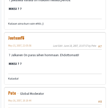
7 jalkasella vavalla on mukavin heitellä perhoa.
MIKSI ? ?
Kalaan aina kun vain ehtii.;)
JuutuanYö
May 15, 2007, 22:05:56
Last Edit
: June 18, 2007, 15:07:57 by Pete
#7
7 Jalkanen On paras siihen hommaan. Ehdottomasti!
MIKSI ? ?
Kalasta!
Pete
Global Moderator
May 16, 2007, 18:18:44
#8