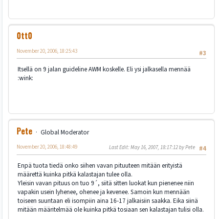
0tt0
November 20, 2006, 18:25:43
#3
Itsellä on 9 jalan guideline AWM koskelle. Eli ysi jalkasella mennää
:wink:
Pete
Global Moderator
November 20, 2006, 18:48:49
Last Edit
: May 16, 2007, 18:17:12 by Pete
#4
Enpä tuota tiedä onko siihen vavan pituuteen mitään erityistä
määrettä kuinka pitkä kalastajan tulee olla.
Yleisin vavan pituus on tuo 9´, siitä sitten luokat kun pienenee niin
vapakin usein lyhenee, ohenee ja kevenee. Samoin kun mennään
toiseen suuntaan eli isompiin aina 16-17 jalkaisiin saakka. Eika siinä
mitään määritelmää ole kuinka pitkä tosiaan sen kalastajan tulisi olla.