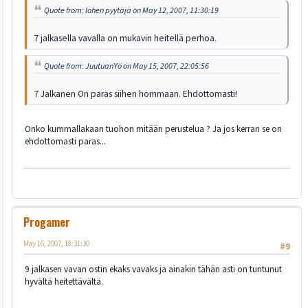
Quote from: lohen pyytäjä on May 12, 2007, 11:30:19
7 jalkasella vavalla on mukavin heitellä perhoa.
Quote from: JuutuanYö on May 15, 2007, 22:05:56
7 Jalkanen On paras siihen hommaan. Ehdottomasti!
Onko kummallakaan tuohon mitään perustelua ? Ja jos kerran se on
ehdottomasti paras...
Progamer
May 16, 2007, 18:31:30
#9
9 jalkasen vavan ostin ekaks vavaks ja ainakin tähän asti on tuntunut
hyvältä heitettävältä.