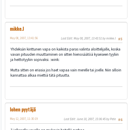
mikke.l
May 08, 2007, 13:41:56
Last Edit
: May 08, 2007, 13:43:51 by mikke.l
#5
Yhdeksän kinttunen vapa on kaikista paras valinta aloittelijalle, koska
vavan pituuden muuttaminen on sitten hienosäätöä kyseiseen tyyliin
ja heittotyyliin sopivaksi. :wink:
Mutta sitten on eriasia jos haet vapaa vain merelle tai joelle. Niin silloin
kannattaa alkaa miettiä tätä pituutta.
lohen pyytäjä
May 12, 2007, 11:30:19
Last Edit
: June 18, 2007, 15:06:45 by Pete
#6