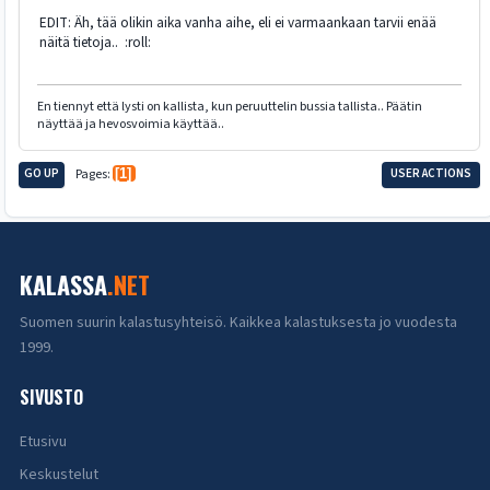
EDIT: Äh, tää olikin aika vanha aihe, eli ei varmaankaan tarvii enää
näitä tietoja.. :roll:
En tiennyt että lysti on kallista, kun peruuttelin bussia tallista.. Päätin
näyttää ja hevosvoimia käyttää..
GO UP
Pages
1
USER ACTIONS
KALASSA
.NET
Suomen suurin kalastusyhteisö. Kaikkea kalastuksesta jo vuodesta
1999.
SIVUSTO
Etusivu
Keskustelut