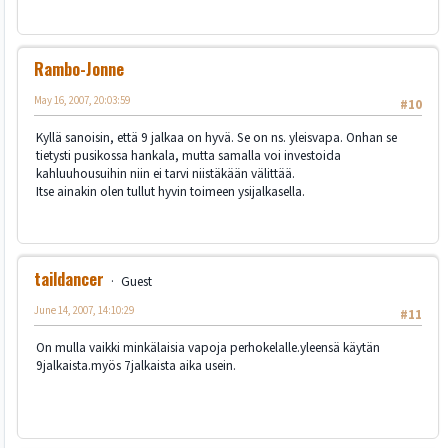
Rambo-Jonne
May 16, 2007, 20:03:59
#10
Kyllä sanoisin, että 9 jalkaa on hyvä. Se on ns. yleisvapa. Onhan se
tietysti pusikossa hankala, mutta samalla voi investoida
kahluuhousuihin niin ei tarvi niistäkään välittää.
Itse ainakin olen tullut hyvin toimeen ysijalkasella.
taildancer
Guest
June 14, 2007, 14:10:29
#11
On mulla vaikki minkälaisia vapoja perhokelalle.yleensä käytän
9jalkaista.myös 7jalkaista aika usein.