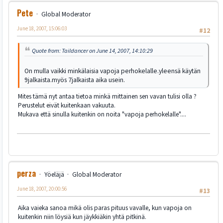
Pete
Global Moderator
June 18, 2007, 15:06:03
#12
Quote from: Taildancer on June 14, 2007, 14:10:29
On mulla vaikki minkälaisia vapoja perhokelalle.yleensä käytän
9jalkaista.myös 7jalkaista aika usein.
Mites tämä nyt antaa tietoa minkä mittainen sen vavan tulisi olla ?
Perustelut eivät kuitenkaan vakuuta.
Mukava että sinulla kuitenkin on noita "vapoja perhokelalle"....
perza
Yöeläjä
Global Moderator
June 18, 2007, 20:00:56
#13
Aika vaieka sanoa mikä olis paras pituus vavalle, kun vapoja on
kuitenkin niin löysiä kun jäykkiäkin yhtä pitkinä.