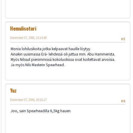
Hemulisoturi
December 07, 2006, 15:14:48
#5
Monia lohilusikoita jotka kelpaavat hauille löytyy.
Ainakin uusimassa Erä- lehdessä oli juttua mm. Abu Hammerista.
Myös Nilssut pienimmissä kokoluokissa ovat koitettavat arvoisia.
Ja myös Nils Masterin Spearhead.
Yuz
December 07, 2006, 19:16:17
#6
Joo, sain Spearheadilla 6,5kg hauen.