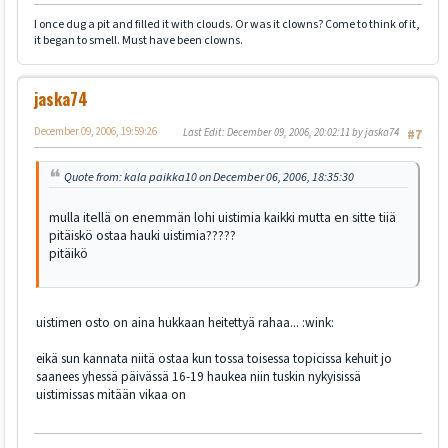
I once dug a pit and filled it with clouds. Or was it clowns? Come to think of it,
it began to smell. Must have been clowns.
jaska74
December 09, 2006, 19:59:26
Last Edit
: December 09, 2006, 20:02:11 by jaska74
#7
Quote from: kala paikka10 on December 06, 2006, 18:35:30
mulla itellä on enemmän lohi uistimia kaikki mutta en sitte tiiä
pitäiskö ostaa hauki uistimia?????
pitäikö
uistimen osto on aina hukkaan heitettyä rahaa... :wink:
eikä sun kannata niitä ostaa kun tossa toisessa topicissa kehuit jo
saanees yhessä päivässä 16-19 haukea niin tuskin nykyisissä
uistimissas mitään vikaa on