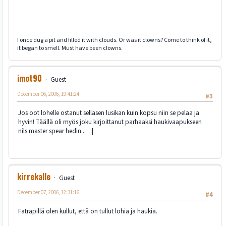
I once dug a pit and filled it with clouds. Or was it clowns? Come to think of it,
it began to smell. Must have been clowns.
imot90
Guest
December 06, 2006, 19:41:24
#3
Jos oot lohelle ostanut sellasen lusikan kuin kopsu niin se pelaa ja
hyvin! Täällä oli myös joku kirjoittanut parhaaksi haukivaapukseen
nils master spear hedin... :|
kirrekalle
Guest
December 07, 2006, 12:31:16
#4
Fatrapillä olen kullut, että on tullut lohia ja haukia.