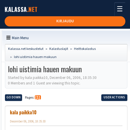
☰
KALASSA
.NET
KIRJAUDU
Main Menu
Kalassa.net keskustelut
Kalastuslajit
Heittokalastus
►
►
lohi uistimia hauen makuun
►
lohi uistimia hauen makuun
Started by kala paikka10, December 06, 2006, 18:35:30
0 Members and 1 Guest are viewing this topic.
GO DOWN
Pages
1
USER ACTIONS
kala paikka10
December 06, 2006, 18:35:30