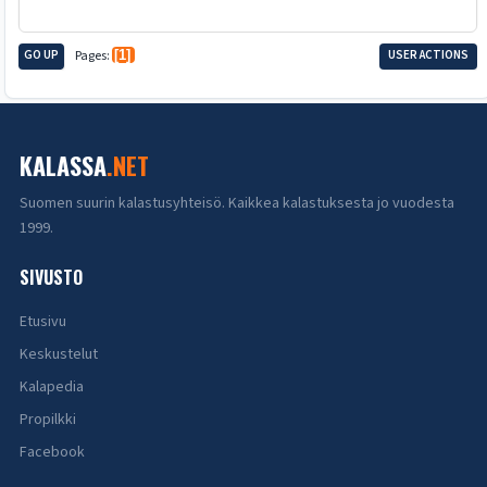
GO UP
Pages
1
USER ACTIONS
KALASSA
.NET
Suomen suurin kalastusyhteisö. Kaikkea kalastuksesta jo vuodesta
1999.
SIVUSTO
Etusivu
Keskustelut
Kalapedia
Propilkki
Facebook