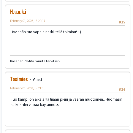
H.a.u.k.i
February 01, 2007, 18:20:17
#15
Hyvinhän tuo vapa ainaski itellä toiminu! :-)
Räsänen 7! Mitä muuta tarvitset?
Tosimies
Guest
February 01, 2007, 18:21:15
#16
Tuo kampi on aikalailla liiaan pieni ja väärän muotoinen.. Huomasin
ku kokeilin vapaa käytännössä.