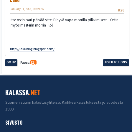
January 11, 2008, 16:49:36
#26
Itse ostin pari päivää sitte :D hyvä vapa morrilla pilkkimiseen . Ostin
myös masterin morrin :lol:
http://lakublog.blogspot.com/
GO UP
Pages
1
USER ACTIONS
KALASSA
.NET
Suomen suurin kalastusyhteisö. Kaikkea kalastuksesta jo vuodesta
1999.
SIVUSTO