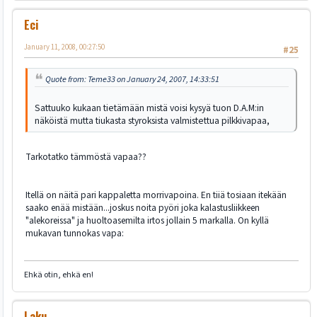
Eci
January 11, 2008, 00:27:50
#25
Quote from: Teme33 on January 24, 2007, 14:33:51
Sattuuko kukaan tietämään mistä voisi kysyä tuon D.A.M:in
näköistä mutta tiukasta styroksista valmistettua pilkkivapaa,
Tarkotatko tämmöstä vapaa??
Itellä on näitä pari kappaletta morrivapoina. En tiiä tosiaan itekään
saako enää mistään...joskus noita pyöri joka kalastusliikkeen
"alekoreissa" ja huoltoasemilta irtos jollain 5 markalla. On kyllä
mukavan tunnokas vapa:
Ehkä otin, ehkä en!
Laku