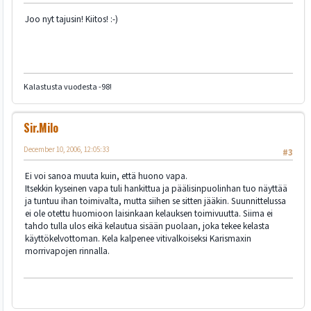
Joo nyt tajusin! Kiitos! :-)
Kalastusta vuodesta -98!
Sir.Milo
December 10, 2006, 12:05:33
#3
Ei voi sanoa muuta kuin, että huono vapa.
Itsekkin kyseinen vapa tuli hankittua ja päälisinpuolinhan tuo näyttää
ja tuntuu ihan toimivalta, mutta siihen se sitten jääkin. Suunnittelussa
ei ole otettu huomioon laisinkaan kelauksen toimivuutta. Siima ei
tahdo tulla ulos eikä kelautua sisään puolaan, joka tekee kelasta
käyttökelvottoman. Kela kalpenee vitivalkoiseksi Karismaxin
morrivapojen rinnalla.