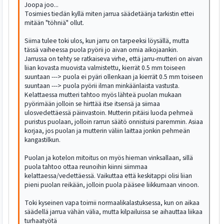
Joopa joo...
Tosimies tiedän kyllä miten jarrua säädetäänja tarkistin ettei
mitään "töhniä" ollut.
Siima tulee toki ulos, kun jarru on tarpeeksi löysällä, mutta
tässä vaiheessa puola pyörii jo aivan omia aikojaankin.
Jarrussa on tehty se ratkaiseva virhe, että jarru-mutteri on aivan
liian kovasta muovista valmistettu, kierrät 0.5 mm toiseen
suuntaan ---> puola ei pyäri ollenkaan ja kierrät 0.5 mm toiseen
suuntaan ---> puola pyörii ilman minkäänlaista vastusta.
Kelattaessa mutteri tahtoo myös lähteä puolan mukaan
pyörimään jolloin se hirttää itse itsensä ja siimaa
ulosvedettäessä päinvastoin. Mutterin pitäisi luoda pehmeä
puristus puolaan, jolloin rarrun säätö onnistuisi paremmin. Asiaa
korjaa, jos puolan ja mutterin väliin laittaa jonkin pehmeän
kangastilkun.
Puolan ja kotelon mitoitus on myös hieman vinksallaan, sillä
puola tahtoo ottaa reunoihin kiinni siimmaa
kelattaessa/vedettäessä. Vaikuttaa että keskitappi olisi liian
pieni puolan reikään, jolloin puola pääsee liikkumaan vinoon.
Toki kyseinen vapa toimii normaalikalastuksessa, kun on aikaa
säädellä jarrua vähän välia, mutta kilpailuissa se aihauttaa liikaa
turhaatyötä