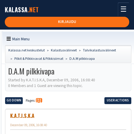
☰
KALASSA
.NET
KIRJAUDU
Main Menu
Kalassa.net keskustelut
Kalastusvälineet
Talvikalastusvälineet
►
►
Pilkit & Pilkkivavat & Pilkkisiimat
D.A.M pilkkivapa
►
►
D.A.M pilkkivapa
Started by K.A.T.I.S.K.A, December 09, 2006, 16:08:40
0 Members and 1 Guest are viewing this topic.
GO DOWN
Pages
1
USER ACTIONS
K.A.T.I.S.K.A
December 09, 2006, 16:08:40