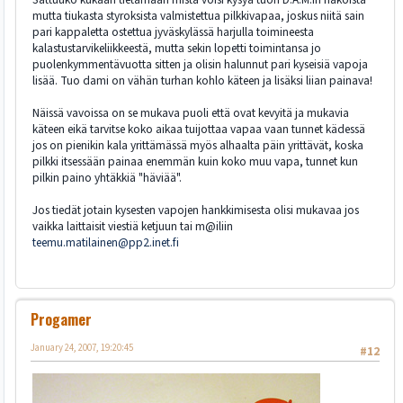
mutta tiukasta styroksista valmistettua pilkkivapaa, joskus niitä sain
pari kappaletta ostettua jyväskylässä harjulla toimineesta
kalastustarvikeliikkeestä, mutta sekin lopetti toimintansa jo
puolenkymmentävuotta sitten ja olisin halunnut pari kyseisiä vapoja
lisää. Tuo dami on vähän turhan kohlo käteen ja lisäksi liian painava!
Näissä vavoissa on se mukava puoli että ovat kevyitä ja mukavia
käteen eikä tarvitse koko aikaa tuijottaa vapaa vaan tunnet kädessä
jos on pienikin kala yrittämässä myös alhaalta päin yrittävät, koska
pilkki itsessään painaa enemmän kuin koko muu vapa, tunnet kun
pilkin paino yhtäkkiä "häviää".
Jos tiedät jotain kysesten vapojen hankkimisesta olisi mukavaa jos
vaikka laittaisit viestiä ketjuun tai m@iliin
teemu.matilainen@pp2.inet.fi
Progamer
January 24, 2007, 19:20:45
#12