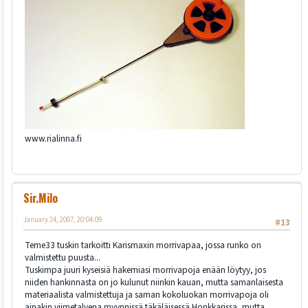
www.rialinna.fi
Sir.Milo
January 24, 2007, 20:04:09
#13
Teme33 tuskin tarkoitti Karismaxin morrivapaa, jossa runko on
valmistettu puusta...
Tuskimpa juuri kyseisiä hakemiasi morrivapoja enään löytyy, jos
niiden hankinnasta on jo kulunut niinkin kauan, mutta samanlaisesta
materiaalista valmistettuja ja saman kokoluokan morrivapoja oli
ainakin viimetalvena myynnissä täkäläisessä Honkkarissa, mutta