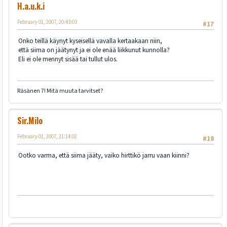
H.a.u.k.i
February 01, 2007, 20:43:03
#17
Onko teillä käynyt kyseisellä vavalla kertaakaan niin,
että siima on jäätynyt ja ei ole enää liikkunut kunnolla?
Eli ei ole mennyt sisää tai tullut ulos.
Räsänen 7! Mitä muuta tarvitset?
Sir.Milo
February 01, 2007, 21:14:02
#18
Ootko varma, että siima jääty, vaiko hirttikö jarru vaan kiinni?