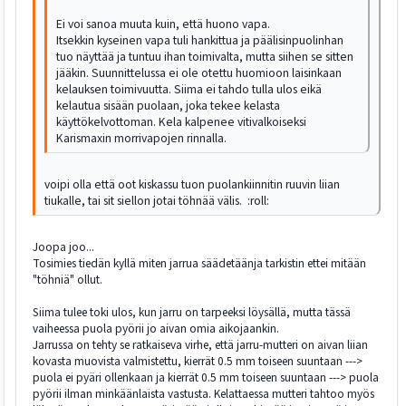
Ei voi sanoa muuta kuin, että huono vapa.
Itsekkin kyseinen vapa tuli hankittua ja päälisinpuolinhan
tuo näyttää ja tuntuu ihan toimivalta, mutta siihen se sitten
jääkin. Suunnittelussa ei ole otettu huomioon laisinkaan
kelauksen toimivuutta. Siima ei tahdo tulla ulos eikä
kelautua sisään puolaan, joka tekee kelasta
käyttökelvottoman. Kela kalpenee vitivalkoiseksi
Karismaxin morrivapojen rinnalla.
voipi olla että oot kiskassu tuon puolankiinnitin ruuvin liian
tiukalle, tai sit siellon jotai töhnää välis. :roll:
Joopa joo...
Tosimies tiedän kyllä miten jarrua säädetäänja tarkistin ettei mitään
"töhniä" ollut.
Siima tulee toki ulos, kun jarru on tarpeeksi löysällä, mutta tässä
vaiheessa puola pyörii jo aivan omia aikojaankin.
Jarrussa on tehty se ratkaiseva virhe, että jarru-mutteri on aivan liian
kovasta muovista valmistettu, kierrät 0.5 mm toiseen suuntaan --->
puola ei pyäri ollenkaan ja kierrät 0.5 mm toiseen suuntaan ---> puola
pyörii ilman minkäänlaista vastusta. Kelattaessa mutteri tahtoo myös