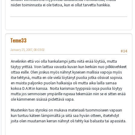
niiden toiminnasta ei ole tietoa, kun ei ollut tarvetta hankkia.
Teme33
January 25, 2007, 08:03:02
#14
Arvelinkin että voi olla hankalampi juttu niitä enää löytää, mutta
täytyy yrittää. Voin laittaa vavasta kuvan kun kerkiän nuo pilkkivehkeet
ottaa esille. Olen joskus myös nähnyt kyseisen mallisia vapoja myös
itse tehtynä, mutta en ole vielä löytänyt puolia jotka olisivat sopivia.
en muista paljonko puolan halkaisija oli mutta aika lailla samaa
kokoa D.A.M:in kanssa. Noita karismax tyyppisiä isoja puolia löytyy
mutta jos semmoisen ympärille rupeaa tekemään niin se ei sitten enää
ole kämmenen sisässä pidettävä vapa.
Muutenkin tuo styroksi on mukava materiaali tuommoiseen vapaan
kun tuntuu käteen lämpimältä ja siitä saa hyvän otteen, itsetehdyt
joita olen muutaman kerran nähnyt oli tehty kai balsasta tai apassista.