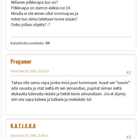
Millanen pilkkivapa tuo on?
Pilkkivapa on dam:in aleksis ice 10.
Minulla ei ole ennen ollut morrivapaa ja
miten tuo siima laitetaan tonne sisään?
Onko jollain ohjeita? :?
Kalastusta vuodesta -98!
Progamer
December 09, 2006, 20:26:19
#1
Taitaa olla sama vapa jonka minä juuri hommasin. Avaat sen "ruuvin"
siitä vavasta ja otat sieltä irti sen siimarullan, pujotat siiman sieltä
etukautta tulevasta reiästä ja heität kiinni siimarullaan. Jos et älynny
niin ota vapa käteesi ja tutkaile ja mietiskele :lol:
K.A.T.I.S.K.A
December 09, 2006, 21:44:21
#2