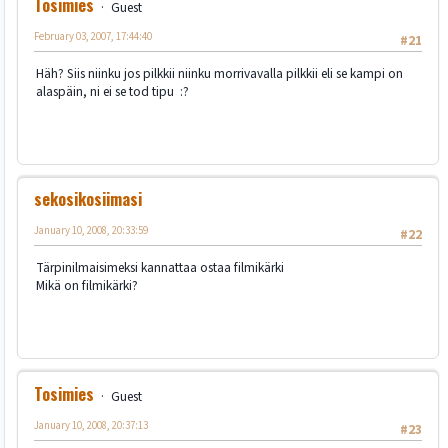
Tosimies
Guest
February 03, 2007, 17:44:40
#21
Häh? Siis niinku jos pilkkii niinku morrivavalla pilkkii eli se kampi on
alaspäin, ni ei se tod tipu :?
sekosikosiimasi
January 10, 2008, 20:33:59
#22
Tärpinilmaisimeksi kannattaa ostaa filmikärki
Mikä on filmikärki?
Tosimies
Guest
January 10, 2008, 20:37:13
#23