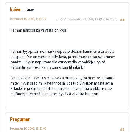
kaivo
Guest
December 10, 2006, 14:00:27
Last Edit
: December 10, 2006, 19:19:31 by Kaivo
#4
Tämän näköisestä vavasta on kyse:
Tämän tyyppistä mormuskavapaa pidetään kämmenessä puola
alaspäin. Ote on varsin miellyttävä, ja mormuskan värisyttäminen
onnistuu hyvin naputtamalla etusormella vapakärjen tyveä.
Tärpinilmaisimeksi kannattaa ostaa filmikärki.
Omat kokemukset D.A.M -vavasta puuttuvat, joten en osaa sanoa
miten hyvin se toimii käytännössä. Jos tuo Sir.Milon mainitsema
kelauksen ja siiman ulostulon takkuaminen pitää paikkansa, se
riittänee jo tekemään muuten hyvästä vavasta huonon.
Progamer
December 10, 2006, 18:36:00
#5