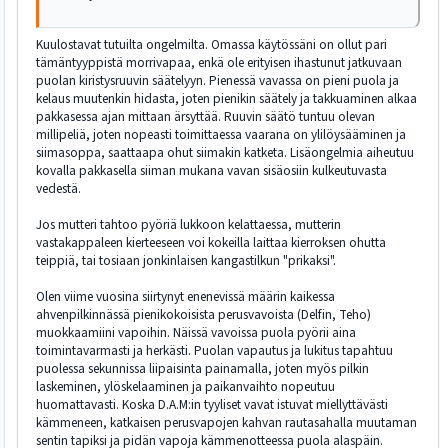
Kuulostavat tutuilta ongelmilta. Omassa käytössäni on ollut pari
tämäntyyppistä morrivapaa, enkä ole erityisen ihastunut jatkuvaan
puolan kiristysruuvin säätelyyn. Pienessä vavassa on pieni puola ja
kelaus muutenkin hidasta, joten pienikin säätely ja takkuaminen alkaa
pakkasessa ajan mittaan ärsyttää. Ruuvin säätö tuntuu olevan
millipeliä, joten nopeasti toimittaessa vaarana on ylilöysääminen ja
siimasoppa, saattaapa ohut siimakin katketa. Lisäongelmia aiheutuu
kovalla pakkasella siiman mukana vavan sisäosiin kulkeutuvasta
vedestä.
Jos mutteri tahtoo pyöriä lukkoon kelattaessa, mutterin
vastakappaleen kierteeseen voi kokeilla laittaa kierroksen ohutta
teippiä, tai tosiaan jonkinlaisen kangastilkun "prikaksi".
Olen viime vuosina siirtynyt enenevissä määrin kaikessa
ahvenpilkinnässä pienikokoisista perusvavoista (Delfin, Teho)
muokkaamiini vapoihin. Näissä vavoissa puola pyörii aina
toimintavarmasti ja herkästi. Puolan vapautus ja lukitus tapahtuu
puolessa sekunnissa liipaisinta painamalla, joten myös pilkin
laskeminen, ylöskelaaminen ja paikanvaihto nopeutuu
huomattavasti. Koska D.A.M:in tyyliset vavat istuvat miellyttävästi
kämmeneen, katkaisen perusvapojen kahvan rautasahalla muutaman
sentin tapiksi ja pidän vapoja kämmenotteessa puola alaspäin.