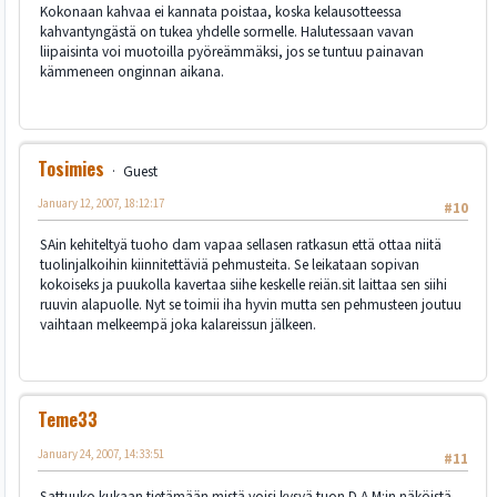
Kokonaan kahvaa ei kannata poistaa, koska kelausotteessa
kahvantyngästä on tukea yhdelle sormelle. Halutessaan vavan
liipaisinta voi muotoilla pyöreämmäksi, jos se tuntuu painavan
kämmeneen onginnan aikana.
Tosimies
Guest
January 12, 2007, 18:12:17
#10
SAin kehiteltyä tuoho dam vapaa sellasen ratkasun että ottaa niitä
tuolinjalkoihin kiinnitettäviä pehmusteita. Se leikataan sopivan
kokoiseks ja puukolla kavertaa siihe keskelle reiän.sit laittaa sen siihi
ruuvin alapuolle. Nyt se toimii iha hyvin mutta sen pehmusteen joutuu
vaihtaan melkeempä joka kalareissun jälkeen.
Teme33
January 24, 2007, 14:33:51
#11
Sattuuko kukaan tietämään mistä voisi kysyä tuon D.A.M:in näköistä