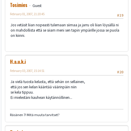
Tosimies
Guest
February 01, 2007, 21:20:45
#19
Jos vetäsit liian nopeasti tulemaan siimaa ja jarru oli liian löysällä ni
on mahdollista että se siiam meni sen tapin ympärille jossa se puola
on kiinni.
H.a.u.k.i
February 03, 2007, 15:14:51
#20
Ja vielä tuosta kelasta, että sehän on sellainen,
että jos sen kelan kääntää väärinpäin niin
se kela tippuu.
Ei mielestäni kauhean käytännöllinen...
Räsänen 7! Mitä muuta tarvitset?