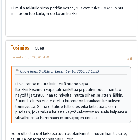
Ei mulla takkuile siima pätkän vertaa, sulavasti tulee uloskin. Ainut
miinus on tuo kärki, ei oo kovin herkkä
Tosimies
Guest
December 10, 2006, 20:04:48
#6
Quote from: Sir.Milo on December 10, 2006, 12:05:33
Ei voi sanoa muuta kuin, että huono vapa.
Itsekkin kyseinen vapa tuli hankittua ja päälisinpuolinhan tuo
näyttää ja tuntuu ihan toimivalta, mutta siihen se sitten jääkin.
Suunnittelussa ei ole otettu huomioon laisinkaan kelauksen
toimivuutta. Siima ei tahdo tulla ulos eikä kelautua sisään
puolaan, joka tekee kelasta käyttökelvottoman. Kela kalpenee
vitivalkoiseksi Karismaxin morrivapojen rinnalla.
voipi olla että oot kiskassu tuon puolankiinnitin ruuvin liian tiukalle,
tai sit siellon jotai töhnää välis. :roll: