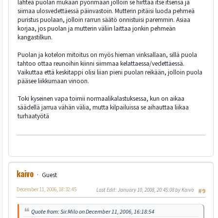
lähteä puolan mukaan pyörimään jolloin se hirttää itse itsensä ja
siimaa ulosvedettäessä päinvastoin. Mutterin pitäisi luoda pehmeä
puristus puolaan, jolloin rarrun säätö onnistuisi paremmin. Asiaa
korjaa, jos puolan ja mutterin väliin laittaa jonkin pehmeän
kangastilkun.
Puolan ja kotelon mitoitus on myös hieman vinksallaan, sillä puola
tahtoo ottaa reunoihin kiinni siimmaa kelattaessa/vedettäessä.
Vaikuttaa että keskitappi olisi liian pieni puolan reikään, jolloin puola
pääsee liikkumaan vinoon.
Toki kyseinen vapa toimii normaalikalastuksessa, kun on aikaa
säädellä jarrua vähän välia, mutta kilpailuissa se aihauttaa liikaa
turhaatyötä
kaivo
Guest
December 11, 2006, 18:32:45
Last Edit
: January 10, 2008, 20:45:08 by Kaivo
#9
Quote from: Sir.Milo on December 11, 2006, 16:18:54