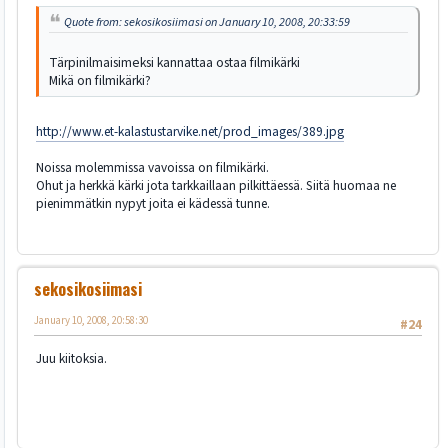
Quote from: sekosikosiimasi on January 10, 2008, 20:33:59
Tärpinilmaisimeksi kannattaa ostaa filmikärki
Mikä on filmikärki?
http://www.et-kalastustarvike.net/prod_images/389.jpg
Noissa molemmissa vavoissa on filmikärki.
Ohut ja herkkä kärki jota tarkkaillaan pilkittäessä. Siitä huomaa ne
pienimmätkin nypyt joita ei kädessä tunne.
sekosikosiimasi
January 10, 2008, 20:58:30
#24
Juu kiitoksia.