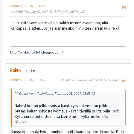
February 02, 2007, 07:46:20
#8
Last Edit
: February 02, 2007, 21:15:42 by Himopilkkijä89
Ja jos niitä vanhoja reikiä on pakko mennä avaamaan, niin
kantapäällä sitten. Jos jää ei mene rikki niin sitten viereen uusi reikä.
http://pilkkikilpailut.blogspot.com/
kaivo
Guest
February 02, 2007, 07:55:02
Last Edit
: February 02, 2007, 08:03:53 by Kaivo
#9
Quote from: Tosimies on February 01, 2007, 21:53:29
Nähnyt kerran pilkkikisoissa kuinka yks kokematon pilkkijä
putsasi kairan sohjosta lyömällä kairan täysillä puuta päin :roll:
Kyllähän se puhdistu mutta kierre meni kyllä melkolailla
sököks..
Kairaa ei kannata lyödä puuhun, mutta kairaa voi lyödä puulla. Pidä