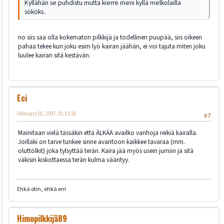
Kyllähän se puhdistu mutta kierre meni kyllä melkolailla
sököks..
no siis saa olla kokematon pilkkijä ja todellinen puupää, siis oikeen
pahaa tekee kun joku esim lyö kairan jäähän, ei voi tajuta miten joku
luulee kairan sitä kestävän.
Eci
February 02, 2007, 01:13:18
#7
Mainitaan vielä tässäkin että ÄLKÄÄ availko vanhoja reikiä kairalla.
Joillaki on tarve tunkee sinne avantoon kaikkee tavaraa (mm.
oluttölkit) joka tylsyttää terän. Kaira jää myös usein jumiin ja sitä
väkisin kiskottaessa terän kulma vääntyy.
Ehkä otin, ehkä en!
Himopilkkijä89