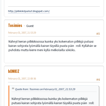
http://pilkkikilpailut.blogspot.com/
Tosimies
Guest
February 01, 2007, 21:53:29
#5
Nähnyt kerran pilkkikisoissa kuinka yks kokematon pilkkijä putsasi
kairan sohjosta lyömällä kairan täysillä puuta päin :roll: Kyllähän se
puhdistu mutta kierre meni kyllä melkolailla sököks..
hONKIZ
February 01, 2007, 22:08:56
#6
Quote from: Tosimies on February 01, 2007, 21:53:29
Nähnyt kerran pilkkikisoissa kuinka yks kokematon pilkkijä
putsasi kairan sohjosta lyömällä kairan täysillä puuta päin :roll: