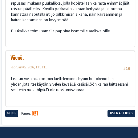
repussasi mukana puukalikka, jolla kopistellaan kairasta enimmät jäät
reissun päätteeksi. Kovilla pakkasilla kairaan kertyvää jääkuormaa
kannattaa naputella irti jo pilkkimisen aikana, näin kairaaminen ja
kairan kantaminen on kevyempää.
Puukalikka toimii samalla pappina isommille saaliskaloille.
Väenö.
February 02, 2007, 13:33:11
#10
Lisäisin vielä aikaisimpiin luettelemiinne hyviin hoitokeinoihin
yhden,jota itse käytän.Sivelen keväällä kesäsäilöön kairaa laittaessani
sen teriin ruokaöljyä.Ei ole ruostumisvaaraa.
GO UP
Pages
1
USER ACTIONS