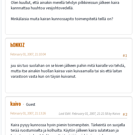
Olen kuullut, että ainakin merellä tehdyn pilkkireissun jälkeen kaira
kannnattaa huuhtoa vesijohtovedellä.
Minkälaisia muita kairan kunnossapito toimenpiteitä teillä on?
hONKIZ
February 01, 2007, 21:10:04
#1
juu siis tuo suolahan on se kiven jälkeen pahin mitä kairalle voi tehdä,
mutta itse ainakin huollan kairaa vain kuivaamalla tai siis että laitan
varastoon vasta kun on täysin kuivanut.
kaivo
Guest
February 01, 2007, 21:13:26
Last Edit
: February 01, 2007, 21:21:58 by Kaivo
#2
Kaira pysyy kunnossa hyvin pienin toimenpitein. Tärkeintä on suojella
terää ruostumiselta ja kolhuilta. Käytön jälkeen kaira sulatetaan ja