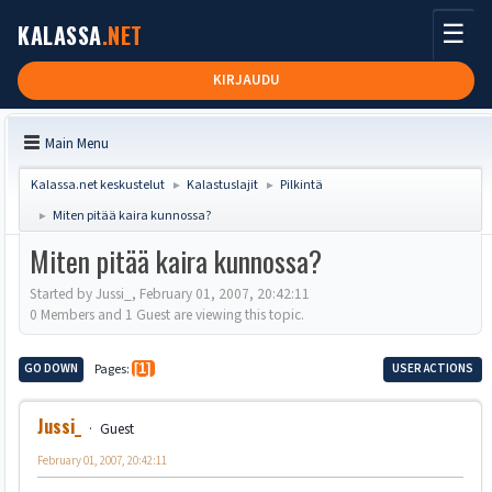
☰
KALASSA
.NET
KIRJAUDU
Main Menu
Kalassa.net keskustelut
Kalastuslajit
Pilkintä
►
►
Miten pitää kaira kunnossa?
►
Miten pitää kaira kunnossa?
Started by Jussi_, February 01, 2007, 20:42:11
0 Members and 1 Guest are viewing this topic.
GO DOWN
Pages
1
USER ACTIONS
Jussi_
Guest
February 01, 2007, 20:42:11