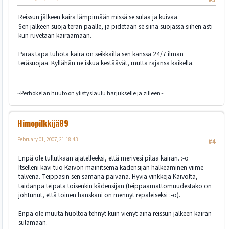
Reissun jälkeen kaira lämpimään missä se sulaa ja kuivaa.
Sen jälkeen suoja terän päälle, ja pidetään se siinä suojassa siihen asti
kun ruvetaan kairaamaan.
Paras tapa tuhota kaira on seikkailla sen kanssa 24/7 ilman
teräsuojaa. Kyllähän ne iskua kestäävät, mutta rajansa kaikella.
~Perhokelan huuto on ylistyslaulu harjukselle ja zilleen~
Himopilkkijä89
February 01, 2007, 21:18:43
#4
Enpä ole tullutkaan ajatelleeksi, että merivesi pilaa kairan. :-o
Itselleni kävi tuo Kaivon mainitsema kädensijan halkeaminen viime
talvena. Teippasin sen samana päivänä. Hyviä vinkkejä Kaivolta,
taidanpa teipata toisenkin kädensijan (teippaamattomuudestako on
johtunut, että toinen hanskani on mennyt repaleiseksi :-o).
Enpä ole muuta huoltoa tehnyt kuin vienyt aina reissun jälkeen kairan
sulamaan.