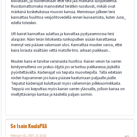
kuivataan, ja huolehditaan ettei terä jää märkänä suojukseensa.
Ruostumattomaksi mainostetut terätkin ruostuvat, mikäli ovat
märkänä kosketuksissa muovin kanssa. Merireissun jälkeen terä
kannattaa huuhtoa vesijohtovedellä ennen kuivaamista, kuten Jussi_
edellä totesikin.
UR-kairat kannattaa sulattaa ja kuivattaa pystyasennossa terä
alaspäin. Näin terän liitoksesta runkoputken sisään kairattaessa
mennyt vesi pääsee valumaan ulos. Kannattaa muuten varoa, ettei
kaira lorauta sisältään vettä matolle tms. arkaan paikkaan...
Muuten kaira ei tarvitse varsinaista huoltoa. Kairan veivin tai varren
kiristysmutteria voi joskus öljytä jos se tuntuu pakkasessa jäykältä
pyöritettävältä. Kädensijat voi teipata muoviteipillä. Tällä estetään
niiden hajoaminen jos kaira pääsee kaatumaan paljaalle jäälle.
Teipatut kädensijat kuluttavat myös vähemmän pilkkisormikkaita.
Teippiä voi kieputtaa myös kairan varren yläosalle, jolloin kairaa on
miellyttävämpi kantaa ja käsitellä paljain sormin.
Se Isoin KuulaPää
February 01, 2007, 21:16:02
#3