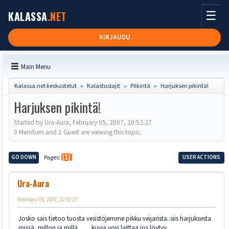
☰
KALASSA
.NET
KIRJAUDU
Main Menu
Kalassa.net keskustelut
Kalastuslajit
Pilkintä
Harjuksen pikintä!
►
►
►
Harjuksen pikintä!
Started by Ura-Aura, February 05, 2007, 20:52:27
0 Members and 1 Guest are viewing this topic.
GO DOWN
Pages
1
USER ACTIONS
Ura-Aura
February 05, 2007, 20:52:27
Josko sais tietoo tuosta vesistöjemme pikku veijarista..siis harjuksesta
missä, millon ja millä.........kuvia vois laittaa jos löytyy.