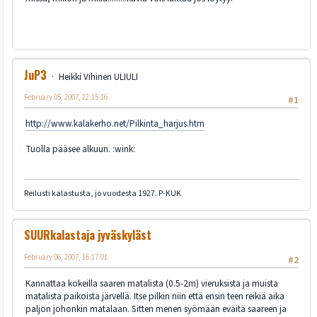
JuP3
Heikki Vihinen ULIULI
February 05, 2007, 22:15:16
#1
http://www.kalakerho.net/Pilkinta_harjus.htm
Tuolla pääsee alkuun. :wink:
Reilusti kalastusta, jo vuodesta 1927. P-KUK
SUURkalastaja jyväskyläst
February 06, 2007, 16:17:01
#2
Kannattaa kokeilla saaren matalista (0.5-2m) vieruksista ja muista
matalista paikoista järvellä. Itse pilkin niin että ensin teen reikiä aika
paljon johonkin matalaan. Sitten menen syömään eväitä saareen ja