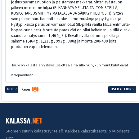
joskus teemme nuotion ja paistamme makkarat. Sitten evästauon
jälkeen menemme hiljaa (EI KANNATA MELUTA TAI TÖMISTELLÄ,
KOSKA HARJUS VIIHTYY MATALASSA JA SÄIKKYY HELPOSTI). Sitten
vain pilkkimään. Kannattaa kokeilla mormuskoja ja pystypilkkejä.
Pystypilkeistä paras on varmaan ollut SIL-pilkki värillä McLaren(musta-
hopea-punainen). Morreista paras väri on ollut keltainen, ja sillä olenki
saanut ennätysharrini:1,464g 8-). Kevättalvella olimme pilkillä ja
saimme:1,464g , 1,210g , 993g , 880g ja monta 200-400 joita
jouduttiin vapauttelemaan...
Hauki on kalastajan ystävä...se ottaa aina silloinkin, kun muut kalat eivät
Molopääklaani
GO UP
Pages
1
USER ACTIONS
KALASSA
.NET
Suomen suurin kalastusyhteisö. Kaikkea kalastuksesta jo vuodesta
1999.