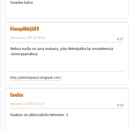
toisinko kahvi
Himopilkkijä89
February 10, 2007, 18:30:54
#27
Mehua mulla on aina mukana, joko Mehukattia tai omatekemää
viinimarjamehua.
http://pilkkikilpailut.blogspot.com/
Gouhia
February 13, 2007, 19:21:13
#28
Kaakao on ykkösvalinta termariin :-)