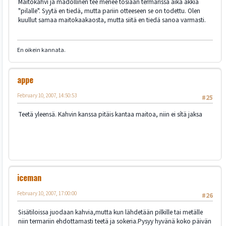
Maitokahvi ja madollinen tee menee tosiaan termarissa aika äkkiä
"pilalle". Syytä en tiedä, mutta pariin otteeseen se on todettu. Olen
kuullut samaa maitokaakaosta, mutta siitä en tiedä sanoa varmasti.
En oikein kannata.
appe
February 10, 2007, 14:50:53
#25
Teetä yleensä. Kahvin kanssa pitäis kantaa maitoa, niin ei sítä jaksa
iceman
February 10, 2007, 17:00:00
#26
Sisätiloissa juodaan kahvia,mutta kun lähdetään pilkille tai metälle
niin termariin ehdottamasti teetä ja sokeria.Pysyy hyvänä koko päivän