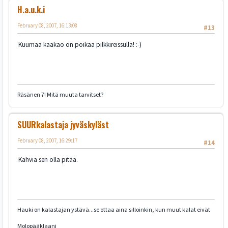
H.a.u.k.i
February 08, 2007, 16:13:08
#13
Kuumaa kaakao on poikaa pilkkireissulla! :-)
Räsänen 7! Mitä muuta tarvitset?
SUURkalastaja jyväskyläst
February 08, 2007, 16:29:17
#14
Kahvia sen olla pitää.
Hauki on kalastajan ystävä...se ottaa aina silloinkin, kun muut kalat eivät
Molopääklaani