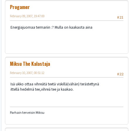
Progamer
February 09, 2007, 19:47:00
#21
Energiajuomaa termariin :? Mulla on kaakaota aina
Miksu The Kalastaja
February 10, 2007, 00:51:12
#22
Isä ukko ottaa vihreätä teetä viskillä(vähän) terästettynä
ittellä hedelmä tee,vihreä tee ja kaakao.
Parhain terveisin Miksu