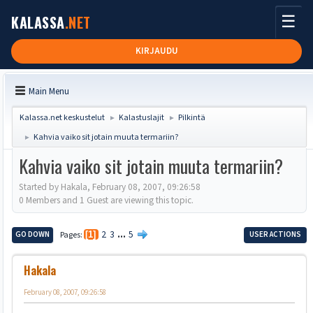
☰
KALASSA
.NET
KIRJAUDU
Main Menu
Kalassa.net keskustelut
Kalastuslajit
Pilkintä
►
►
Kahvia vaiko sit jotain muuta termariin?
►
Kahvia vaiko sit jotain muuta termariin?
Started by Hakala, February 08, 2007, 09:26:58
0 Members and 1 Guest are viewing this topic.
2
3
...
5
GO DOWN
Pages
1
USER ACTIONS
Hakala
February 08, 2007, 09:26:58