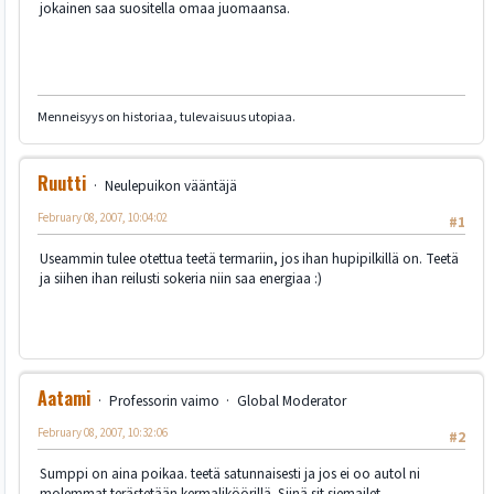
jokainen saa suositella omaa juomaansa.
Menneisyys on historiaa, tulevaisuus utopiaa.
Ruutti
Neulepuikon vääntäjä
February 08, 2007, 10:04:02
#1
Useammin tulee otettua teetä termariin, jos ihan hupipilkillä on. Teetä
ja siihen ihan reilusti sokeria niin saa energiaa :)
Aatami
Professorin vaimo
Global Moderator
February 08, 2007, 10:32:06
#2
Sumppi on aina poikaa. teetä satunnaisesti ja jos ei oo autol ni
molemmat terästetään kermaliköörillä. Siinä sit siemailet