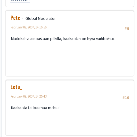
Pete
Global Moderator
February 08, 2007, 14:16:56
#9
Maitokahvi ainoastaan pilkillä, kaakaokin on hyvä vaihtoehto.
Eetu_
February 08, 2007, 14:25:43
#10
Kaakaota tai kuumaa mehua!