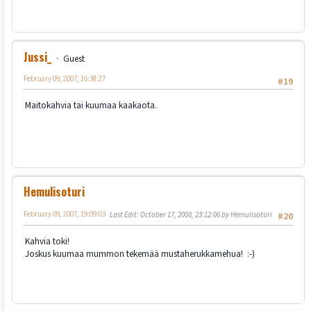
Jussi_
Guest
February 09, 2007, 16:38:27
#19
Maitokahvia tai kuumaa kaakaota.
Hemulisoturi
February 09, 2007, 19:09:03
Last Edit
: October 17, 2008, 23:12:06 by Hemulisoturi
#20
Kahvia toki!
Joskus kuumaa mummon tekemää mustaherukkamehua! :-)