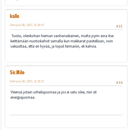
kalle
February 08, 2007, 16:36:47
#15
Tuota, olenkohan hieman vanhanaikainen, mutta pyrin aina itse
keittämään nuotiokahvit samalla kun makkarat paistellaan, voin
vakuuttaa, että eri hyvää, ja loput termariin, eli kahvia.
Sir.Milo
February 08, 2007, 16:39:37
#16
Yleensä jotain urheilujuomaa ja jos ei satu olee, niin sit
energiajuomaa.