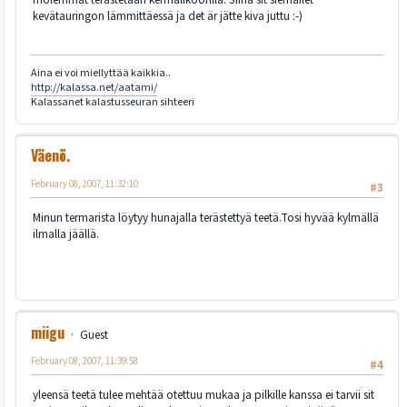
kevätauringon lämmittäessä ja det är jätte kiva juttu :-)
Aina ei voi miellyttää kaikkia..
http://kalassa.net/aatami/
Kalassanet kalastusseuran sihteeri
Väenö.
February 08, 2007, 11:32:10
#3
Minun termarista löytyy hunajalla terästettyä teetä.Tosi hyvää kylmällä
ilmalla jäällä.
miigu
Guest
February 08, 2007, 11:39:58
#4
yleensä teetä tulee mehtää otettuu mukaa ja pilkille kanssa ei tarvii sit