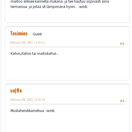
maitoo eriksee kannella mukana. ja tee hautuu sopivasti siinä
termarissa ja pitää sit lämpimänä hyvin.. :wink:
Tosimies
Guest
February 08, 2007, 11:41:11
#5
Kahvii,Kahvii tai maitokahvii...
sn|ffe
February 08, 2007, 13:31:14
#6
Mustaherukkamehua :wink: