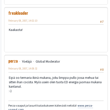
freakloader
February 08, 2007, 14:02:10
#7
Kaakaota!
perza
Yöeläjä
Global Moderator
February 08, 2007, 14:08:32
#8
Eipä oo termaria ikinä mukana, joku limppa pullo jossa mehua tai
sitten ihan cocista. Myös usein olen tuota ED energia juomaa mukana
kantanut.
:-)
Perza vaaput ja tasurit kalastukseen kätevästi netistä!
www.perza-
vaaput.com