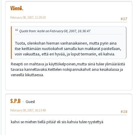
Väenö.
February 08, 2007, 21:29:20
#17
Quote from: kalle on February 08, 2007, 16:36:47
Tuota, olenkohan hieman vanhanaikainen, mutta pyrin aina
itse keittämään nuotiokahvit samalla kun makkarat paistellaan,
voin vakuuttaa, että eri hyvää, ja loput termariin, eli kahvia.
Resepti on mahtava ja käyttökelpoinen,mutta siinä tulee ylimääräistä
tavaraa kannettavaksi.Keittelen nokipannukahvit aina kesäkalassa ja
veneellä liikuttaessa.
S.P.B
Guest
February 09, 2007, 16:23:49
#18
kahvi se miehen tiellä pitää! eli siis kahvia tulee ryystettyä