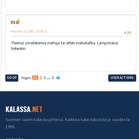
esal
February 13, 2007, 20:04:22
#29
Yleensä omatekemiä mehuja tai sitten mehukattia. Lämpimänä
tietenkin.
2
3
...
5
GO UP
Pages
1
USER ACTIONS
KALASSA
.NET
Suomen suurin kalastusyhteisö. Kaikkea kalastuksesta jo vuodesta
1999.