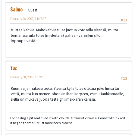
Salmo
Guest
February 08, 2007, 14:47:07
#11
Mustaa kahvia. Maitokahvia tulee juotua kotosalla yleensä, mutta
termarissa siitä tulee (mielestäni) pahaa - varsinkin silloin
loppupäivästä.
Yuz
February 08, 2007, 15:59:51
#12
Kuumaa ja makeaa teetä. Yleensä kyllä tulee otettua joku limsa tai
vettä, mutta kun menee johonkin ihan korpeen, esim. Haukkamaalle,
siellä on mukava juoda teetä grillimakkaran kanssa.
I once dug a pit and filled it with clouds. Or was it clowns? Come to think of it,
it began to smell. Must have been clowns.