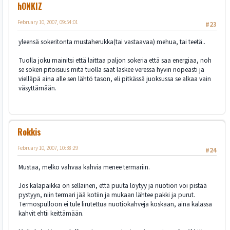
hONKIZ
February 10, 2007, 09:54:01
#23
yleensä sokeritonta mustaherukka(tai vastaavaa) mehua, tai teetä..
Tuolla joku mainitsi että laittaa paljon sokeria että saa energiaa, noh
se sokeri pitoisuus mitä tuolla saat laskee veressä hyvin nopeasti ja
vielläpä aina alle sen lähtö tason, eli pitkässä juoksussa se alkaa vain
väsyttämään.
Rokkis
February 10, 2007, 10:38:29
#24
Mustaa, melko vahvaa kahvia menee termariin.
Jos kalapaikka on sellainen, että puuta löytyy ja nuotion voi pistää
pystyyn, niin termari jää kotiin ja mukaan lähtee pakki ja purut.
Termospulloon ei tule lirutettua nuotiokahveja koskaan, aina kalassa
kahvit ehtii keittämään.