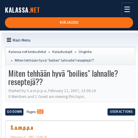
☰
KALASSA
.NET
KIRJAUDU
Main Menu
Kalassa.net keskustelut
Kalastuslajit
Onginta
►
►
Miten tehhään hyvä "boilies" lahnalle? reseptejä??
►
Miten tehhään hyvä "boilies" lahnalle?
reseptejä??
Started by S.a.m.p.p.a, February 11, 2007, 15:06:16
0 Members and 1 Guest are viewing this topic.
GO DOWN
Pages
1
USER ACTIONS
S.a.m.p.p.a
February 11, 2007, 15:06:16