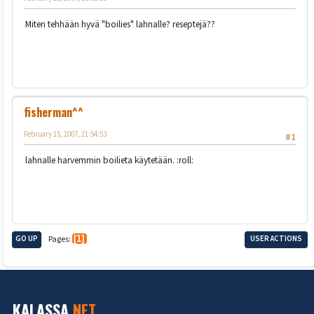
Miten tehhään hyvä "boilies" lahnalle? reseptejä??
fisherman^^
February 15, 2007, 21:54:53
#1
lahnalle harvemmin boilieta käytetään. :roll:
GO UP
Pages
1
USER ACTIONS
KALASSA
.NET