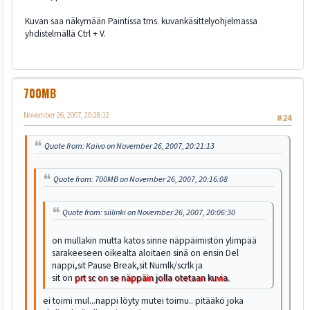
Kuvan saa näkymään Paintissa tms. kuvankäsittelyohjelmassa
yhdistelmällä Ctrl + V.
700MB
November 26, 2007, 20:28:12
#24
Quote from: Kaivo on November 26, 2007, 20:21:13
Quote from: 700MB on November 26, 2007, 20:16:08
Quote from: siilinki on November 26, 2007, 20:06:30
on mullakin mutta katos sinne näppäimistön ylimpää
sarakeeseen oikealta aloitaen sinä on ensin Del
nappi,sit Pause Break,sit Numlk/scrlk ja
sit on
prt sc on se näppäin jolla otetaan kuvia.
ei toimi mul...nappi löyty mutei toimu.. pitääkö joka