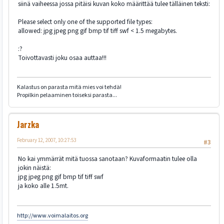
siinä vaiheessa jossa pitäisi kuvan koko määrittää tulee tälläinen teksti:
Please select only one of the supported file types:
allowed: jpg jpeg png gif bmp tif tiff swf < 1.5 megabytes.
:?
Toivottavasti joku osaa auttaa!!!
Kalastus on parasta mitä mies voi tehdä!
Propilkin pelaaminen toiseksi parasta...
Jarzka
February 12, 2007, 10:27:53
#3
No kai ymmärrät mitä tuossa sanotaan? Kuvaformaatin tulee olla
jokin näistä:
jpg jpeg png gif bmp tif tiff swf
ja koko alle 1.5mt.
http://www.voimalaitos.org