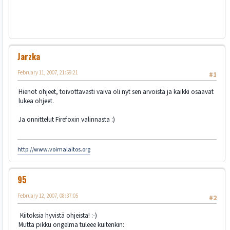
Jarzka
February 11, 2007, 21:59:21
#1
Hienot ohjeet, toivottavasti vaiva oli nyt sen arvoista ja kaikki osaavat
lukea ohjeet.
Ja onnittelut Firefoxin valinnasta :)
http://www.voimalaitos.org
95
February 12, 2007, 08:37:05
#2
Kiitoksia hyvistä ohjeista! :-)
Mutta pikku ongelma tuleee kuitenkin: