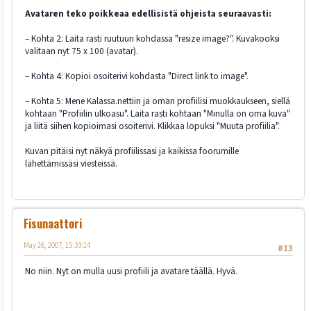
Avataren teko poikkeaa edellisistä ohjeista seuraavasti:
– Kohta 2: Laita rasti ruutuun kohdassa "resize image?". Kuvakooksi
valitaan nyt 75 x 100 (avatar).
– Kohta 4: Kopioi osoiterivi kohdasta "Direct link to image".
– Kohta 5: Mene Kalassa.nettiin ja oman profiilisi muokkaukseen, siellä
kohtaan "Profiilin ulkoasu". Laita rasti kohtaan "Minulla on oma kuva"
ja liitä siihen kopioimasi osoiterivi. Klikkaa lopuksi "Muuta profiilia".
Kuvan pitäisi nyt näkyä profiilissasi ja kaikissa foorumille
lähettämissäsi viesteissä.
Fisunaattori
May 26, 2007, 15:33:14
#13
No niin. Nyt on mulla uusi profiili ja avatare täällä. Hyvä.