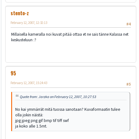
stento-z
February 12, 2007, 12:32:13
#4
Millaisella kameralla noi kuvat pitää ottaa et ne sais tänne Kalassa net
keskusteluun :?
95
February 12, 2007, 15:24:43
#5
Quote from: Jarzka on February 12, 2007, 10:27:53
No kai ymmärrät mitä tuossa sanotaan? Kuvaformaatin tulee
olla jokin näistä:
jpg jpeg png gif bmp tif tiff swf
ja koko alle 1.5mt.