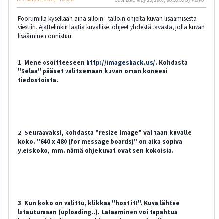
Last Edit
: May 23, 2007, 08:58:39 by Kaivo
Foorumilla kysellään aina silloin - tällöin ohjeita kuvan lisäämisestä
viestiin. Ajattelinkin laatia kuvalliset ohjeet yhdestä tavasta, jolla kuvan
lisääminen onnistuu:
1. Mene osoitteeseen
http://imageshack.us/
. Kohdasta
"Selaa" pääset valitsemaan kuvan oman koneesi
tiedostoista.
2. Seuraavaksi, kohdasta "resize image" valitaan kuvalle
koko. "640 x 480 (for message boards)" on aika sopiva
yleiskoko, mm. nämä ohjekuvat ovat sen kokoisia.
3. Kun koko on valittu, klikkaa "host it!". Kuva lähtee
latautumaan (uploading..). Lataaminen voi tapahtua