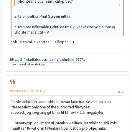
yhdistelmä olla: esim. ctrl+prt sc?
Ei tarvi, pelkkä Print Screen riittää.
Kuvan saa näkymään Paintissa tms. kuvankäsittelyohjelmassa
yhdistelmällä Ctrl + V.
noh...ei toimi..aikaostaa uus läppäri 8-)
http://s3.fi.gladiatus.com/game/c.php?uid=37071
Tuonne rekisteröitykää
95
December 15, 2007, 15:46:54
#25
En ole vieläkään saanu yhtään kuvaa laitettua. Se valittaa aina:
Please select only one of the supported file types:
allowed: jpg jpeg png gif bmp tif tiff swf < 1.5 megabytes.
Eli kuvatyyppi on ilmeisesti jotenkin viallinen. Mitenköhän sitä voisi
muuttaa? Kuvat olen tallentanut paint shop pro ohjelmalla.