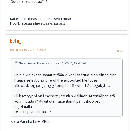
Osaako joku auttaa? :?
Kalastus on parasta mitä mies voi tehdä!
Propilkin pelaaminen toiseksi parasta...
Eetu_
December 15, 2007, 16:03:23
#26
Quote from: 95 on December 15, 2007, 15:46:54
En ole vieläkään saanu yhtään kuvaa laitettua. Se valittaa aina:
Please select only one of the supported file types:
allowed: jpg jpeg png gif bmp tif tiff swf < 1.5 megabytes.
Eli kuvatyyppi on ilmeisesti jotenkin viallinen. Mitenköhän sitä
voisi muuttaa? Kuvat olen tallentanut paint shop pro
ohjelmalla.
Osaako joku auttaa? :?
Koita Painttia tai GIMPIä.