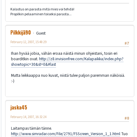
Kalastus on parasta mitä mies voi tehdä!
Propilkin pelaaminen toiseksi parasta...
Pilkkijä90
Guest
February 12, 2007, 15:48:29
#7
Ihan hyvää jobia, vähän eroaa näistä minun ohjeistani, tosin eri
boarditkin ovat.
http://z8.invisionfree.com/Kalapaikka/index.php?
showtopic=30&st=0&#last
Mutta leikkaappa nuo kuvat, niistä tulee paljon paremman näköisiä.
:-)
jaska45
February 14, 2007, 16:32:24
#8
Laitampas tämän tänne.
http://www.simradar.com/File/2791/FSScreen_Version_1_1.html
Tuo