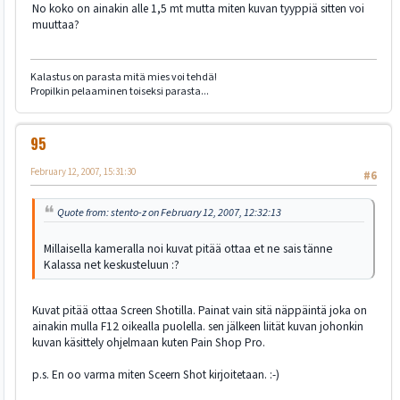
No koko on ainakin alle 1,5 mt mutta miten kuvan tyyppiä sitten voi
muuttaa?
Kalastus on parasta mitä mies voi tehdä!
Propilkin pelaaminen toiseksi parasta...
95
February 12, 2007, 15:31:30
#6
Quote from: stento-z on February 12, 2007, 12:32:13
Millaisella kameralla noi kuvat pitää ottaa et ne sais tänne
Kalassa net keskusteluun :?
Kuvat pitää ottaa Screen Shotilla. Painat vain sitä näppäintä joka on
ainakin mulla F12 oikealla puolella. sen jälkeen liität kuvan johonkin
kuvan käsittely ohjelmaan kuten Pain Shop Pro.
p.s. En oo varma miten Sceern Shot kirjoitetaan. :-)