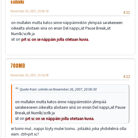
siilinki
November 26, 2007, 20:06:30
#21
on mullakin mutta katos sinne näppäimistön ylimpää sarakeeseen
oikealta aloitaen sinä on ensin Del nappi,sit Pause Break,sit
Numlk/scrlk ja
sit on
prt sc on se näppäin jolla otetaan kuvia.
700MB
November 26, 2007, 20:16:08
#22
Quote from: siilinki on November 26, 2007, 20:06:30
on mullakin mutta katos sinne näppäimistön ylimpää
sarakeeseen oikealta aloitaen sinä on ensin Del nappi,sit Pause
Break,sit Numlk/scrlk ja
sit on
prt sc on se näppäin jolla otetaan kuvia.
ei toimi mul...nappi löyty mutei toimu.. pitääkö joka yhdistelmä olla:
esim. ctrl+prt sc?