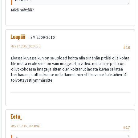
Mikä mättää?
Luupää
SM 2009-2010
May 27, 2007, 10:05:23
#16
Ekassa kuvassa kun on se upload kohta niin siinähän pitäisi olla kohta
file mutta ei ole siinä on vain image url ja video. minulla se pallo on
ollut kohdassa image ja sitten olen koittanut ladata kuvaa se lataa
tosi kauan ja sitten kun se on ladannut niin sitä kuvaa ei tule siihen :?
toivottavasti ymmärsitte
Eetu_
May 27, 2007, 10:08:40
#17