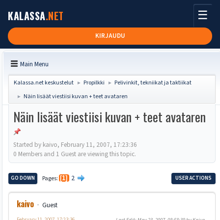
☰
KALASSA
.NET
KIRJAUDU
Main Menu
Kalassa.net keskustelut
Propilkki
Pelivinkit, tekniikat ja taktiikat
►
►
Näin lisäät viestiisi kuvan + teet avataren
►
Näin lisäät viestiisi kuvan + teet avataren
Started by kaivo, February 11, 2007, 17:23:36
0 Members and 1 Guest are viewing this topic.
2
GO DOWN
Pages
1
USER ACTIONS
kaivo
Guest
February 11, 2007, 17:23:36