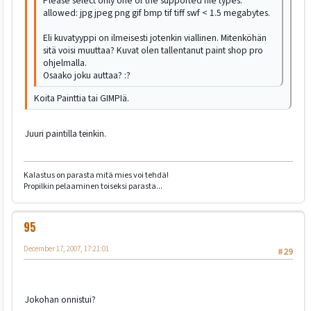
Please select only one of the supported file types:
allowed: jpg jpeg png gif bmp tif tiff swf < 1.5 megabytes.
Eli kuvatyyppi on ilmeisesti jotenkin viallinen. Mitenköhän
sitä voisi muuttaa? Kuvat olen tallentanut paint shop pro
ohjelmalla.
Osaako joku auttaa? :?
Koita Painttia tai GIMPIä.
Juuri paintilla teinkin.
Kalastus on parasta mitä mies voi tehdä!
Propilkin pelaaminen toiseksi parasta...
95
December 17, 2007, 17:21:01
#29
Jokohan onnistui?