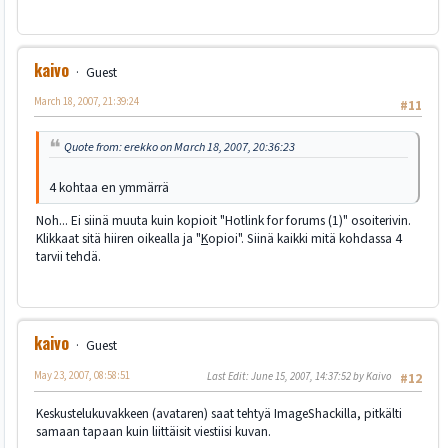
kaivo
Guest
March 18, 2007, 21:39:24
#11
Quote from: erekko on March 18, 2007, 20:36:23
4 kohtaa en ymmärrä
Noh... Ei siinä muuta kuin kopioit "Hotlink for forums (1)" osoiterivin.
Klikkaat sitä hiiren oikealla ja "
K
opioi". Siinä kaikki mitä kohdassa 4
tarvii tehdä.
kaivo
Guest
May 23, 2007, 08:58:51
Last Edit
: June 15, 2007, 14:37:52 by Kaivo
#12
Keskustelukuvakkeen (avataren) saat tehtyä ImageShackilla, pitkälti
samaan tapaan kuin liittäisit viestiisi kuvan.