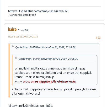
http://s3.fi.gladiatus.com/game/c.php?uid=37071
Tuonne rekisteröitykää
kaivo
Guest
November 26, 2007, 20:21:13
#23
Quote from: 700MB on November 26, 2007, 20:16:08
Quote from: siilinki on November 26, 2007, 20:06:30
on mullakin mutta katos sinne näppäimistön ylimpää
sarakeeseen oikealta aloitaen sinä on ensin Del nappi,sit
Pause Break,sit Numlk/scrlk ja
sit on
prt sc on se näppäin jolla otetaan kuvia.
ei toimi mul...nappi löyty mutei toimu.. pitääkö joka yhdistelmä
olla: esim. ctrl+prt sc?
Ei tarvi, pelkkä Print Screen riittää.