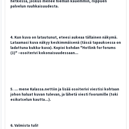
hetkessä, joskus menee hieman kauemmin, riippuen
palvelun ruuhkaisuudesta.
4. Kun kuva on latautunut, eteesi aukeaa tällainen näkymä.
Lataamasi kuva näkyy keskimmäisenä (tässä tapauksessa on
ladattuna kukka-kuva). Kopioi kohdan "Hotlink for forums
(1)" –osoiterivi kokonaisuudessaan...
5. ... mene Kalassa.nettiin ja lisää osoiterivi viestisi kohtaan
johon haluat kuvan tulevan, ja lähetä viesti foorumille (toki
esikatselun kautta...).
6. Valmista tuli!