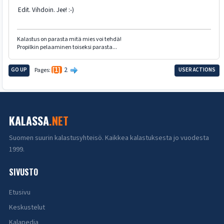
Edit. Vihdoin. Jee! :-)
Kalastus on parasta mitä mies voi tehdä!
Propilkin pelaaminen toiseksi parasta...
2
GO UP
Pages
1
USER ACTIONS
KALASSA
.NET
Suomen suurin kalastusyhteisö. Kaikkea kalastuksesta jo vuodesta
1999.
SIVUSTO
Etusivu
Keskustelut
Kalapedia