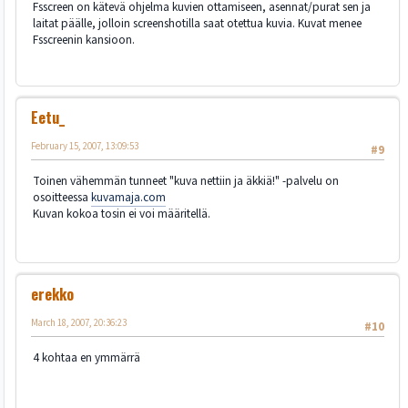
Fsscreen on kätevä ohjelma kuvien ottamiseen, asennat/purat sen ja
laitat päälle, jolloin screenshotilla saat otettua kuvia. Kuvat menee
Fsscreenin kansioon.
Eetu_
February 15, 2007, 13:09:53
#9
Toinen vähemmän tunneet "kuva nettiin ja äkkiä!" -palvelu on
osoitteessa
kuvamaja.com
Kuvan kokoa tosin ei voi määritellä.
erekko
March 18, 2007, 20:36:23
#10
4 kohtaa en ymmärrä