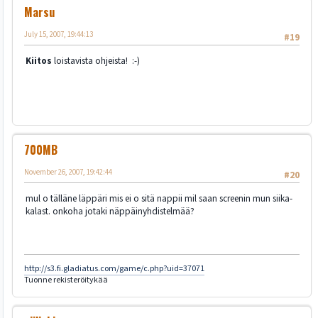
Marsu
July 15, 2007, 19:44:13
#19
Kiitos
loistavista ohjeista! :-)
700MB
November 26, 2007, 19:42:44
#20
mul o tälläne läppäri mis ei o sitä nappii mil saan screenin mun siika-
kalast. onkoha jotaki näppäinyhdistelmää?
http://s3.fi.gladiatus.com/game/c.php?uid=37071
Tuonne rekisteröitykää