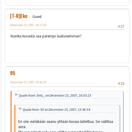
[T-R]Eke
Guest
December 15, 2007, 16:27:02
#27
Kuinka kuvasta saa parempi laatuisemman?
95
December 15, 2007, 19:56:24
#28
Quote from: Eetu_ on December 15, 2007, 16:03:23
Quote from: 95 on December 15, 2007, 15:46:54
En ole vieläkään saanu yhtään kuvaa laitettua. Se valittaa
aina: