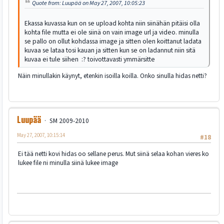
Quote from: Luupää on May 27, 2007, 10:05:23
Ekassa kuvassa kun on se upload kohta niin siinähän pitäisi olla
kohta file mutta ei ole siinä on vain image url ja video. minulla
se pallo on ollut kohdassa image ja sitten olen koittanut ladata
kuvaa se lataa tosi kauan ja sitten kun se on ladannut niin sitä
kuvaa ei tule siihen :? toivottavasti ymmärsitte
Näin minullakin käynyt, etenkin isoilla koilla. Onko sinulla hidas netti?
Luupää
SM 2009-2010
May 27, 2007, 10:15:14
#18
Ei tää netti kovi hidas oo sellane perus. Mut siinä selaa kohan vieres ko
lukee file ni minulla siinä lukee image