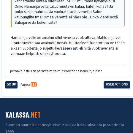
kannattaako lähteä ollenkaan. :-D Eli muutama kysymys olisi.
Onko Hamarijärveltä tullut muutakin kalaa, kuten kuhaa? Ja
onko siellä mahdollista vuokrata soutuvenettä Salon
kaupungilta tms? Omaa venettä ei näes ole.. Onko viereisestä
Sahajärvestä kokemusta?
Hamarinjärvelle on ainakin ollut veneitä vuokrattava, Matildanjärven
luontotuvasta saa avaimet 10e/vrk. Muistaakseni luontotupa on tähän
aikaan vuodestä jo suljettu kevääseen asti eli niitä vuokraveneitä ei
varmaan helposti saa käyttöönsä.
perhokalastus on parasta mitä mies voi tehdä housut jalassa
GO UP
Pages
1
USER ACTIONS
KALASSA
.NET
Suomen suurin kalastusyhteisö. Kaikkea kalastuksesta jo vuodesta
1999.