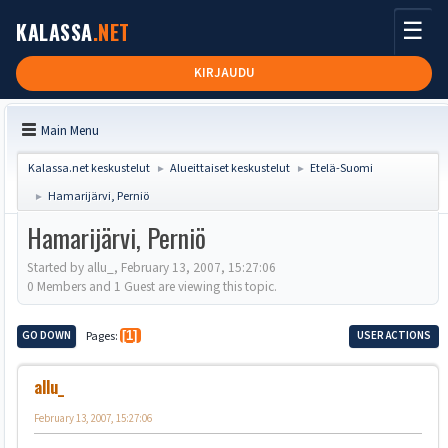
☰
KALASSA
.NET
KIRJAUDU
Main Menu
Kalassa.net keskustelut
Alueittaiset keskustelut
Etelä-Suomi
►
►
Hamarijärvi, Perniö
►
Hamarijärvi, Perniö
Started by allu_, February 13, 2007, 15:27:06
0 Members and 1 Guest are viewing this topic.
GO DOWN
Pages
1
USER ACTIONS
allu_
February 13, 2007, 15:27:06