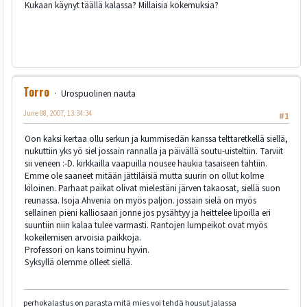
Kukaan käynyt täällä kalassa? Millaisia kokemuksia?
Torro
Urospuolinen nauta
June 08, 2007, 13:34:34
#1
Oon kaksi kertaa ollu serkun ja kummisedän kanssa telttaretkellä siellä,
nukuttiin yks yö siel jossain rannalla ja päivällä soutu-uisteltiin. Tarviit
sii veneen :-D. kirkkailla vaapuilla nousee haukia tasaiseen tahtiin.
Emme ole saaneet mitään jättiläisiä mutta suurin on ollut kolme
kiloinen. Parhaat paikat olivat mielestäni järven takaosat, siellä suon
reunassa. Isoja Ahvenia on myös paljon. jossain sielä on myös
sellainen pieni kalliosaari jonne jos pysähtyy ja heittelee lipoilla eri
suuntiin niin kalaa tulee varmasti. Rantojen lumpeikot ovat myös
kokeilemisen arvoisia paikkoja.
Professori on kans toiminu hyvin.
Syksyllä olemme olleet siellä.
perhokalastus on parasta mitä mies voi tehdä housut jalassa