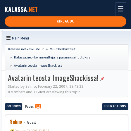
☰
KALASSA
.NET
KIRJAUDU
Main Menu
Kalassa.net keskustelut
Muut keskustelut
►
Kalassa.net - kommentteja ja parannusehdotuksia
►
Avatarin teosta ImageShackissa!
►
Avatarin teosta ImageShackissa!
Started by Salmo, February 22, 2007, 23:43:22
0 Members and 1 Guest are viewing this topic.
GO DOWN
Pages
1
USER ACTIONS
Salmo
Guest
February 22, 2007, 23:43:22