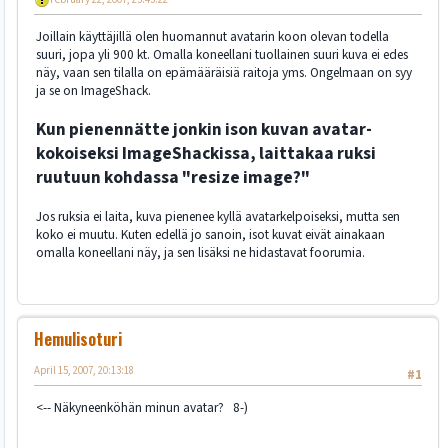
Joillain käyttäjillä olen huomannut avatarin koon olevan todella
suuri, jopa yli 900 kt. Omalla koneellani tuollainen suuri kuva ei edes
näy, vaan sen tilalla on epämääräisiä raitoja yms. Ongelmaan on syy
ja se on ImageShack.
Kun pienennätte jonkin ison kuvan avatar-
kokoiseksi ImageShackissa, laittakaa ruksi
ruutuun kohdassa "resize image?"
Jos ruksia ei laita, kuva pienenee kyllä avatarkelpoiseksi, mutta sen
koko ei muutu. Kuten edellä jo sanoin, isot kuvat eivät ainakaan
omalla koneellani näy, ja sen lisäksi ne hidastavat foorumia.
Hemulisoturi
April 15, 2007, 20:13:18
#1
<-- Näkyneenköhän minun avatar? 8-)