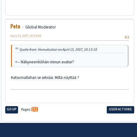
Pete
Global Moderator
April 15, 2007, 20:15:44
#2
Quote from: Hemulisoturi on April 15, 2007, 20:13:18
<-- Näkyneenköhän minun avatar?
Katsomallahan se selviää. Miltä näyttää ?
GO UP
Pages
1
USER ACTIONS