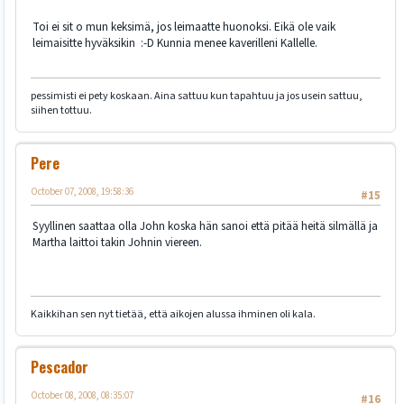
Toi ei sit o mun keksimä, jos leimaatte huonoksi. Eikä ole vaik
leimaisitte hyväksikin :-D Kunnia menee kaverilleni Kallelle.
pessimisti ei pety koskaan. Aina sattuu kun tapahtuu ja jos usein sattuu,
siihen tottuu.
Pere
October 07, 2008, 19:58:36
#15
Syyllinen saattaa olla John koska hän sanoi että pitää heitä silmällä ja
Martha laittoi takin Johnin viereen.
Kaikkihan sen nyt tietää, että aikojen alussa ihminen oli kala.
Pescador
October 08, 2008, 08:35:07
#16