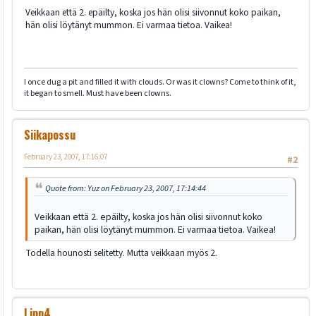
Veikkaan että 2. epäilty, koska jos hän olisi siivonnut koko paikan,
hän olisi löytänyt mummon. Ei varmaa tietoa. Vaikea!
I once dug a pit and filled it with clouds. Or was it clowns? Come to think of it,
it began to smell. Must have been clowns.
Siikapossu
February 23, 2007, 17:16:07
#2
Quote from: Yuz on February 23, 2007, 17:14:44
Veikkaan että 2. epäilty, koska jos hän olisi siivonnut koko
paikan, hän olisi löytänyt mummon. Ei varmaa tietoa. Vaikea!
Todella hounosti selitetty. Mutta veikkaan myös 2.
Lipp4