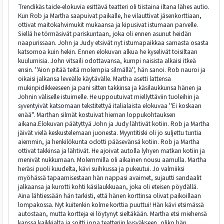
Trendikäs taide-elokuvia esittävä teatteri oli tiistaina iltana lähes autio.
Kun Rob ja Martha saapuivat paikalle, he vilauttivat jäsenkorttiaan,
ottivat maitokahvimukit mukaansa ja kipusivat istumaan parvelle.
Siellä he törmäsivät pariskuntaan, joka oli ennen asunut heidän
naapurissaan. John ja Judy etsivät nyt istumapaikkaa samasta osasta
katsomoa kuin hekin. Ennen elokuvan alkua he kyselivät toisiltaan
kuulumisia. John vitsaili odottavansa, kumpi naisista alkaisi itkeä
ensin. ''Aion pitää teitä molempia silmällä'', hän sanoi. Rob nauroi ja
oikaisi jalkansa leveälle käytävälle. Martha asetti lattensa
mukinpidikkeeseen ja pani sitten takkinsa ja käsilaukkunsa hänen ja
Johnin väliselle istuimelle. He uppoutuivat miellyttäviin tuoleihin ja
syventyivät katsomaan tekstitettyä italialaista elokuvaa ''Ei koskaan
enää''. Marthan silmät kostuivat hieman loppukohtauksen
aikana.Elokuvan päätyttyä John ja Judy lähtivät kotiin. Rob ja Martha
jäivät vielä keskustelemaan juonesta. Myyntitiski oli jo suljettu tuntia
aiemmin, ja henkilökunta odotti pääsevänsä kotiin. Rob ja Martha
ottivat takkinsa ja lähtivät. He ajoivat autolla lyhyen matkan kotiin ja
menivät nukkumaan. Molemmilla oli aikainen nousu aamulla. Martha
heräsi puoli kuudelta, kävi suihkussa ja pukeutui. Jo valmiiksi
myöhässä tapaamisestaan hän nappasi avaimet, sujautti sandaalit
jalkaansa ja kurotti kohti käsilaukkuaan, joka oli eteisen pöydällä.
Aina lähtiessään hän tarkisti, että hänen korttinsa olivat paikoillaan
lompakossa. Nyt kuitenkin kolme korttia puuttui! Hän kävi etsimässä
autostaan, mutta kortteja ei löytynyt sieltäkään. Martha etsi miehensä
kanssa kaikkialta ja soitti jopa teatteriin kysyäkseen, oliko hän