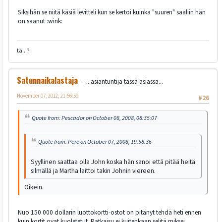
Siksihän se niitä käsiä levitteli kun se kertoi kuinka "suuren" saaliin hän
on saanut :wink:
tä...?
Satunnaikalastaja
...asiantuntija tässä asiassa...
November 07, 2012, 21:56:59
#26
Quote from: Pescador on October 08, 2008, 08:35:07
Quote from: Pere on October 07, 2008, 19:58:36
Syyllinen saattaa olla John koska hän sanoi että pitää heitä
silmällä ja Martha laittoi takin Johnin viereen.
Oikein.
Nuo 150 000 dollarin luottokortti-ostot on pitänyt tehdä heti ennen
kuin kortit ovat kuoletetut. Ratkaisu ei kuitenkaan selitä miksei