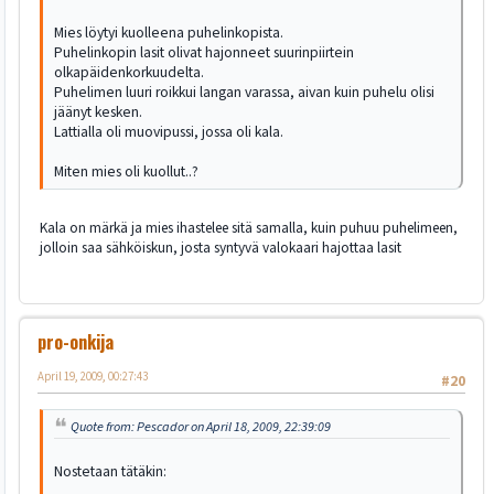
Mies löytyi kuolleena puhelinkopista.
Puhelinkopin lasit olivat hajonneet suurinpiirtein
olkapäidenkorkuudelta.
Puhelimen luuri roikkui langan varassa, aivan kuin puhelu olisi
jäänyt kesken.
Lattialla oli muovipussi, jossa oli kala.
Miten mies oli kuollut..?
Kala on märkä ja mies ihastelee sitä samalla, kuin puhuu puhelimeen,
jolloin saa sähköiskun, josta syntyvä valokaari hajottaa lasit
pro-onkija
April 19, 2009, 00:27:43
#20
Quote from: Pescador on April 18, 2009, 22:39:09
Nostetaan tätäkin: