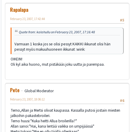
Rapalapa
February 23, 2007, 17:42:44
#5
Quote from: kalahullu on February 23, 2007, 17:16:48
Varmaan 1 koska jos se olisi pessyt KAIKKI ikkunat olisi hän
pessyt myös makuuhuoneen ikkunat :wink:
OIKEIN!
Oli kyl aika huono, mut pistäkääs joku uutta ja parempaa.
Pete
Global Moderator
February 23, 2007, 18:06:12
#6
Terno,Allan ja Mertsi olivat kaupassa. Kassalla putosi jostain miesten
jalkoihin pakastebroileri.
Terno huusi:"Kuka heitti Allua broilerilla?"
Allan sanoi:"Hai, kana lentää vaikka on umpijäässä"
Mertsi tokaisi:"Mie en ollu täällä ollenkaan"