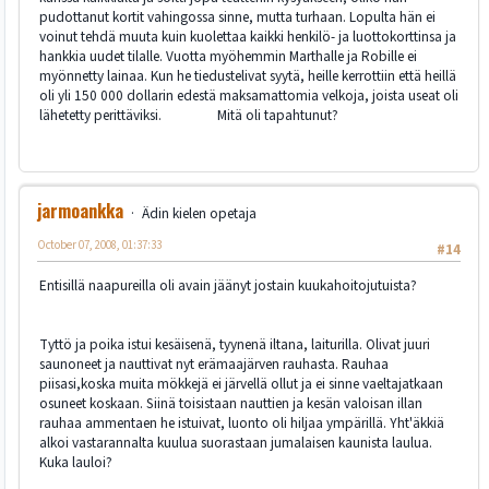
pudottanut kortit vahingossa sinne, mutta turhaan. Lopulta hän ei
voinut tehdä muuta kuin kuolettaa kaikki henkilö- ja luottokorttinsa ja
hankkia uudet tilalle. Vuotta myöhemmin Marthalle ja Robille ei
myönnetty lainaa. Kun he tiedustelivat syytä, heille kerrottiin että heillä
oli yli 150 000 dollarin edestä maksamattomia velkoja, joista useat oli
lähetetty perittäviksi. Mitä oli tapahtunut?
jarmoankka
Ädin kielen opetaja
October 07, 2008, 01:37:33
#14
Entisillä naapureilla oli avain jäänyt jostain kuukahoitojutuista?
Tyttö ja poika istui kesäisenä, tyynenä iltana, laiturilla. Olivat juuri
saunoneet ja nauttivat nyt erämaajärven rauhasta. Rauhaa
piisasi,koska muita mökkejä ei järvellä ollut ja ei sinne vaeltajatkaan
osuneet koskaan. Siinä toisistaan nauttien ja kesän valoisan illan
rauhaa ammentaen he istuivat, luonto oli hiljaa ympärillä. Yht'äkkiä
alkoi vastarannalta kuulua suorastaan jumalaisen kaunista laulua.
Kuka lauloi?