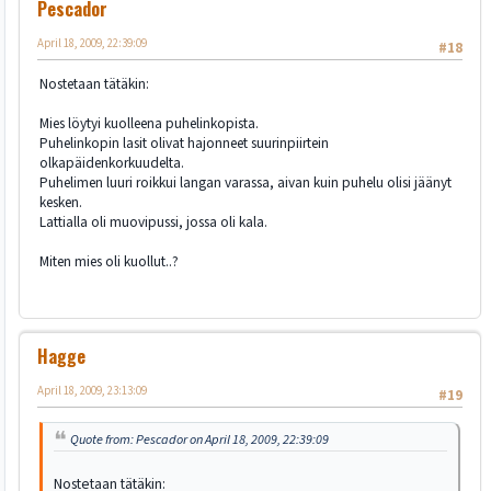
Pescador
April 18, 2009, 22:39:09
#18
Nostetaan tätäkin:
Mies löytyi kuolleena puhelinkopista.
Puhelinkopin lasit olivat hajonneet suurinpiirtein
olkapäidenkorkuudelta.
Puhelimen luuri roikkui langan varassa, aivan kuin puhelu olisi jäänyt
kesken.
Lattialla oli muovipussi, jossa oli kala.
Miten mies oli kuollut..?
Hagge
April 18, 2009, 23:13:09
#19
Quote from: Pescador on April 18, 2009, 22:39:09
Nostetaan tätäkin: