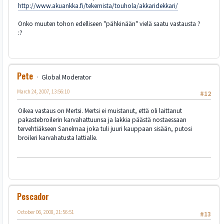
http://www.akuankka.fi/tekemista/touhola/akkaridekkari/
Onko muuten tohon edelliseen "pähkinään" vielä saatu vastausta ?
:?
Pete
Global Moderator
March 24, 2007, 13:56:10
#12
Oikea vastaus on Mertsi. Mertsi ei muistanut, että oli laittanut
pakastebroilerin karvahattuunsa ja lakkia päästä nostaessaan
tervehtiäkseen Sanelmaa joka tuli juuri kauppaan sisään, putosi
broileri karvahatusta lattialle.
Pescador
October 06, 2008, 21:56:51
#13