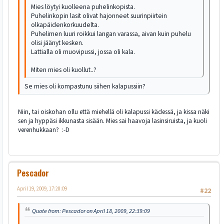
Mies löytyi kuolleena puhelinkopista.
Puhelinkopin lasit olivat hajonneet suurinpiirtein
olkapäidenkorkuudelta.
Puhelimen luuri roikkui langan varassa, aivan kuin puhelu
olisi jäänyt kesken.
Lattialla oli muovipussi, jossa oli kala.
Miten mies oli kuollut..?
Se mies oli kompastunu siihen kalapussiin?
Niin, tai oiskohan ollu että miehellä oli kalapussi kädessä, ja kissa näki
sen ja hyppäsi ikkunasta sisään. Mies sai haavoja lasinsiruista, ja kuoli
verenhukkaan? :-D
Pescador
April 19, 2009, 17:28:09
#22
Quote from: Pescador on April 18, 2009, 22:39:09