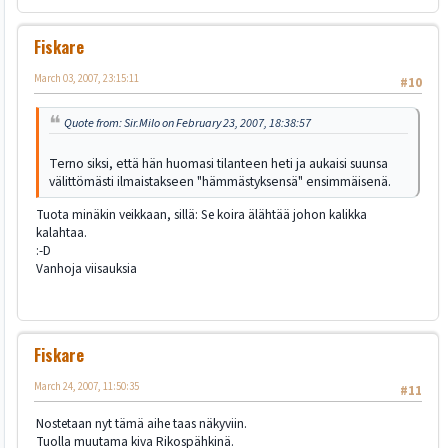
Fiskare
March 03, 2007, 23:15:11
#10
Quote from: Sir.Milo on February 23, 2007, 18:38:57
Terno siksi, että hän huomasi tilanteen heti ja aukaisi suunsa
välittömästi ilmaistakseen "hämmästyksensä" ensimmäisenä.
Tuota minäkin veikkaan, sillä: Se koira älähtää johon kalikka
kalahtaa.
:-D
Vanhoja viisauksia
Fiskare
March 24, 2007, 11:50:35
#11
Nostetaan nyt tämä aihe taas näkyviin.
Tuolla muutama kiva Rikospähkinä.