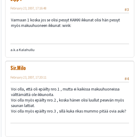
February 23, 2007, 17:16:48
#3
Varmaan 1 koska jos se olisi pessyt KAIKKI ikkunat olisi hän pessyt
myös makuuhuoneen ikkunat :wink:
a.k.a Kalahullu
Sir.Milo
February 23, 2007, 17:20:11
#4
Voi olla, että oli epäilty nro.1 , mutta ei kaikissa makuuhuoneissa
välttämättä ole ikkunoita.
Voi olla myös epäilty nro.2 , koska hänen olisi luullut pesevän myös
saunan lattiat.
Voi olla myös epäilty nro.3 , sillä kuka rikas mummo pitää ovia auki?