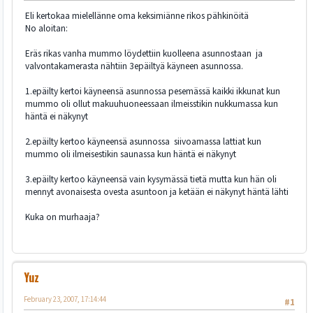
Eli kertokaa mielellänne oma keksimiänne rikos pähkinöitä
No aloitan:
Eräs rikas vanha mummo löydettiin kuolleena asunnostaan ja
valvontakamerasta nähtiin 3epäiltyä käyneen asunnossa.
1.epäilty kertoi käyneensä asunnossa pesemässä kaikki ikkunat kun
mummo oli ollut makuuhuoneessaan ilmeisstikin nukkumassa kun
häntä ei näkynyt
2.epäilty kertoo käyneensä asunnossa siivoamassa lattiat kun
mummo oli ilmeisestikin saunassa kun häntä ei näkynyt
3.epäilty kertoo käyneensä vain kysymässä tietä mutta kun hän oli
mennyt avonaisesta ovesta asuntoon ja ketään ei näkynyt häntä lähti
Kuka on murhaaja?
Yuz
February 23, 2007, 17:14:44
#1