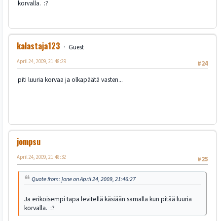
korvalla. :?
kalastaja123
Guest
April 24, 2009, 21:48:29
#24
piti luuria korvaa ja olkapäätä vasten...
jompsu
April 24, 2009, 21:48:32
#25
Quote from: ]one on April 24, 2009, 21:46:27
Ja erikoisempi tapa levitellä käsiään samalla kun pitää luuria
korvalla. :?