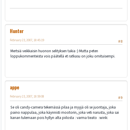
Hunter
February 23, 2007, 18:45:19
#8
Mertsiä veikkaisin huonon selityksen takia :) Mutta peten
loppukommenteista vois päätellä et ratkasu on joku omituisempi.
appe
February 23, 2007, 18:59:08
#9
Se oli candy-camera tekemässä pilaa ja myyjä oli se juontaja, joka
paino nappulaa, joka käynnisti mootorin, joka veti narusta, joka sai
kanan tulemaan pois hyllyn alta piilosta : varma tieato :wink: