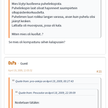
Mies löytyi kuolleena puhelinkopista.
Puhelinkopin lasit olivat hajonneet suurinpiirtein
olkapäidenkorkuudelta.
Puhelimen luuri roikkui langan varassa, aivan kuin puhelu olisi
jäänyt kesken.
Lattialla oli muovipussi, jossa oli kala.
Miten mies oli kuollut..?
Se mies oli kompastunu siihen kalapussiin?
OsPa
Guest
April 19, 2009, 12:05:52
#21
Quote from: pro-onkija on April 19, 2009, 00:27:43
Quote from: Pescador on April 18, 2009, 22:39:09
Nostetaan tätäkin: