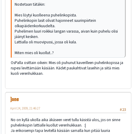
Nostetaan tätäkin:
Mies löytyi kuolleena puhelinkopista.
Puhelinkopin lasit olivat hajonneet suurinpiirtein
olkapäidenkorkuudelta.
Puhelimen luuri roikkui langan varassa, aivan kuin puhelu olisi
jäänyt kesken.
Lattialla oli muovipussi, jossa oli kala.
Miten mies oli kuollut..?
OsPalla osittain oikein: Mies oli puhunut kaverilleen puhelinkopissa ja
rupesi levittämään käsiään. Kädet paukahtivat laseihin ja siitä mies
kuoli verenhukkaan.
]one
April 24, 2009, 21:46:27
#23
No on kyllä ukolla aika äkäseen veret tullu käsistä ulos, jos on sinne
puhelinkopin lattialle kuollut verenhukkaan. :|
Ja erikoisempi tapa levitellä käsiään samalla kun pitää luuria