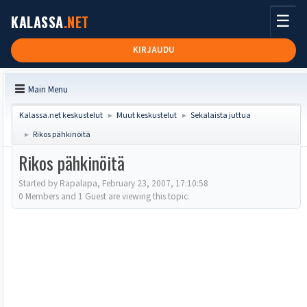
☰
KALASSA
.NET
KIRJAUDU
Main Menu
Kalassa.net keskustelut
Muut keskustelut
Sekalaista juttua
►
►
Rikos pähkinöitä
►
Rikos pähkinöitä
Started by Rapalapa, February 23, 2007, 17:10:58
0 Members and 1 Guest are viewing this topic.