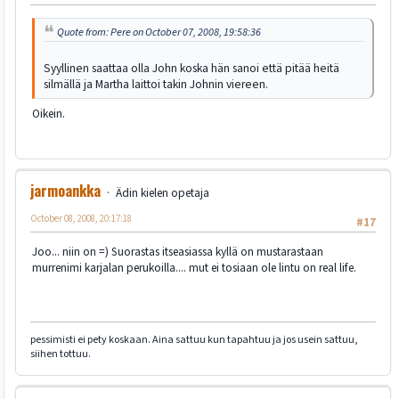
Quote from: Pere on October 07, 2008, 19:58:36
Syyllinen saattaa olla John koska hän sanoi että pitää heitä
silmällä ja Martha laittoi takin Johnin viereen.
Oikein.
jarmoankka
Ädin kielen opetaja
October 08, 2008, 20:17:18
#17
Joo... niin on =) Suorastas itseasiassa kyllä on mustarastaan
murrenimi karjalan perukoilla.... mut ei tosiaan ole lintu on real life.
pessimisti ei pety koskaan. Aina sattuu kun tapahtuu ja jos usein sattuu,
siihen tottuu.