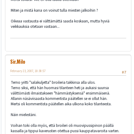
Miten ja mistä kana on voinut tulla miesten jalkoihin ?
Oikeaa vastausta ei välttämättä saada koskaan, mutta hyviä
veikkauksia otetaan vastaan...
Sir.Milo
February 23, 2007, 18:38:57
#7
Terno yritti "salakuljetta" broileria takkinsa alla ulos.
Terno siksi, että hän huomasi tilanteen heti ja aukaisi suunsa
välittömästi ilmaistakseen "hämmästyksensä" ensimmäisenä.
Allanin näsäviisaasta kommentista päätellen se ei ollut hän.
Mertsi oli kommentista päätellen aika ulkona koko tilanteesta.
Näin mielestäni.
Voihan toki olla myös, että broileri oli muovipussipinon päällä
kassalla ja tippui kaverusten otettua pussi kauppatavaroita varten.