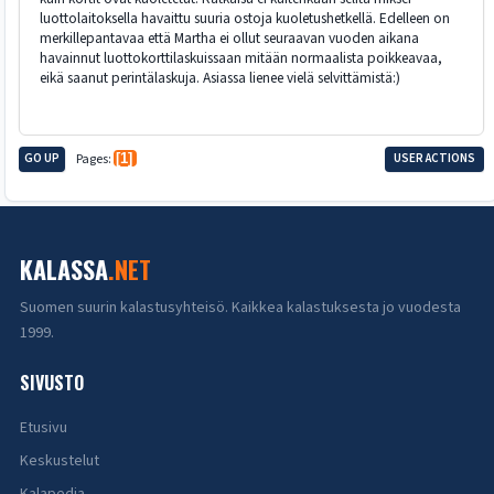
luottolaitoksella havaittu suuria ostoja kuoletushetkellä. Edelleen on
merkillepantavaa että Martha ei ollut seuraavan vuoden aikana
havainnut luottokorttilaskuissaan mitään normaalista poikkeavaa,
eikä saanut perintälaskuja. Asiassa lienee vielä selvittämistä:)
GO UP
Pages
1
USER ACTIONS
KALASSA
.NET
Suomen suurin kalastusyhteisö. Kaikkea kalastuksesta jo vuodesta
1999.
SIVUSTO
Etusivu
Keskustelut