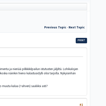
Previous Topic
-
Next Topic
PRINT
nta ja nieriää pilkkikilpailun istutusten jäljiltä. Lohikalojen
ka näinkin hieno kalastusidylli olisi tarjolla. Nykyisinhän
o muuta kalaa (=ahven) saaliiksi asti?
#1