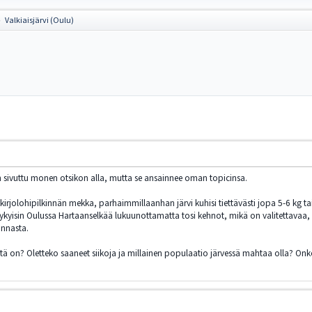
Valkiaisjärvi (Oulu)
►
n sivuttu monen otsikon alla, mutta se ansainnee oman topicinsa.
irjolohipilkinnän mekka, parhaimmillaanhan järvi kuhisi tiettävästi jopa 5-6 kg taime
kyisin Oulussa Hartaanselkää lukuunottamatta tosi kehnot, mikä on valitettavaa, kos
annasta.
estä on? Oletteko saaneet siikoja ja millainen populaatio järvessä mahtaa olla? Onk