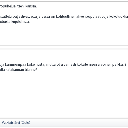
ropuhelua itseni kanssa.
tattelu paljastivat, että järvessä on kohtuullinen ahvenpopulaatio, ja kokoluokka 
duista kirjolohista.
eissuja kummempaa kokemusta, mutta olisi vamasti kokeilemisen arvoinen paikka. Entä
lla kalakannan tilanne?
Valkiaisjärvi (Oulu)
►