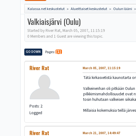
Kalassa.net keskustelut
Alueittaiset keskustelut
Oulun lääni
►
►
Valkiaisjärvi (Oulu)
Started by River Rat, March 05, 2007, 11:15:19
0 Members and 1 Guest are viewing this topic.
GO DOWN
Pages
1
River Rat
March 05, 2007, 11:15:19
Tätä kirkasvetistä kaunotarta o
Valkeinenhan oli pitkään Oulun k
pilkkimismahdollisuudet ovat ny
tosin huhutaan valkeisen siikak
Posts: 2
Millaisia kokemuksia teillä järv
Logged
River Rat
March 21, 2007, 14:49:47