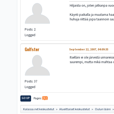
Hiljaista on, joten jatkanpa vuo
Käynti paikalla ja muutama haas
huhuja riittää jopa taannoin saa
Posts: 2
Logged
Golfster
September 22, 2007, 04:09:35
Itselläni ei ole järvestä uimar
suurempi, mutta mikä mahtaa o
Posts: 37
Logged
GO UP
Pages
1
Kalassa.net keskustelut
Alueittaiset keskustelut
Oulun lääni
►
►