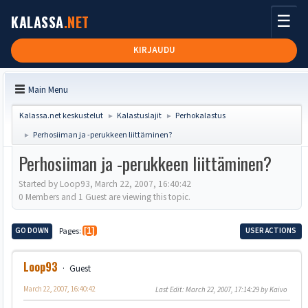
☰
KALASSA
.NET
KIRJAUDU
Main Menu
Kalassa.net keskustelut
Kalastuslajit
Perhokalastus
►
►
Perhosiiman ja -perukkeen liittäminen?
►
Perhosiiman ja -perukkeen liittäminen?
Started by Loop93, March 22, 2007, 16:40:42
0 Members and 1 Guest are viewing this topic.
GO DOWN
Pages
1
USER ACTIONS
Loop93
Guest
March 22, 2007, 16:40:42
Last Edit
: March 22, 2007, 17:14:29 by Kaivo