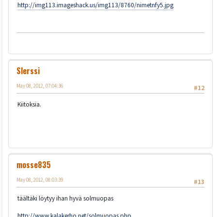
http://img113.imageshack.us/img113/8760/nimetnfy5.jpg
Slerssi
May 08, 2012, 07:04:36
#12
Kiitoksia.
mosse835
May 08, 2012, 08:03:39
#13
täältäki löytyy ihan hyvä solmuopas
http://www.kalakerho.net/solmuopas.php