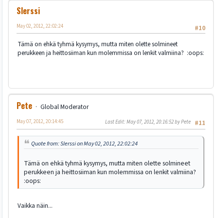
Slerssi
May 02, 2012, 22:02:24
#10
Tämä on ehkä tyhmä kysymys, mutta miten olette solmineet
perukkeen ja heittosiiman kun molemmissa on lenkit valmiina? :oops:
Pete
Global Moderator
May 07, 2012, 20:14:45
Last Edit
: May 07, 2012, 20:16:52 by Pete
#11
Quote from: Slerssi on May 02, 2012, 22:02:24
Tämä on ehkä tyhmä kysymys, mutta miten olette solmineet
perukkeen ja heittosiiman kun molemmissa on lenkit valmiina?
:oops:
Vaikka näin...