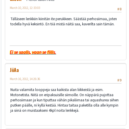
March 10, 2012, 12:33:03
#8
Tälläseen lenkkiin kiinitän ite perukkeen. Säästää perhosiimaa, joten
todella hyvä keksintö. En tiiä mistä näitä saa, kaverilta sain tämän.
Ei se saalis, vaan se fiilis.
JiiAa
March 16, 2012, 14:26:36
#9
Nuita valamiita looppeja saa kaikista alan liikkeistä ja esim.
Motonetista. Niitä on eripaksuisille siimoille. On näppärä pujottaa
perhosiimaan ja kun tiputtaa vähän pikaliimaa tai aquashurea siihen
putken päälle, ni kyllä kestää. Hintaa taitaa paketilla olla alle kympin
ja siinä on muistaakseni 4kpl noita lenkkejä.