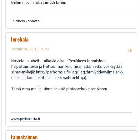
lenkin olevan aika jämysti kiinni.
En oikein kannata.
Jerekala
December 08, 2011, 21:15:51
#5
Nostetaan aihetta pitkästä aikaa. Perukkeen kiinnityksen
helpottamiseksi ja heittosiiman kulumisen estämiseksi voi käyttää
siimalenkkejä:
http://perhorasia.fi/Faq/Faq.thtml?title=Siimalenkki
(linkin jatkona useita eri lenkki vaihtoehtoja).
Tässä oma mallini siimalenkistä pintaperhokalastukseen.
www.perhorasia.fi
taunotaimen