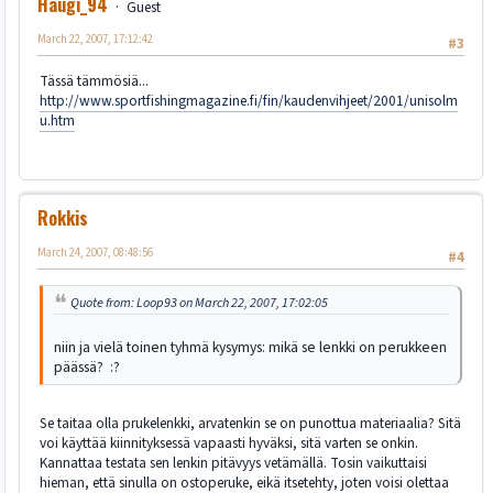
Haugi_94
Guest
March 22, 2007, 17:12:42
#3
Tässä tämmösiä...
http://www.sportfishingmagazine.fi/fin/kaudenvihjeet/2001/unisolm
u.htm
Rokkis
March 24, 2007, 08:48:56
#4
Quote from: Loop93 on March 22, 2007, 17:02:05
niin ja vielä toinen tyhmä kysymys: mikä se lenkki on perukkeen
päässä? :?
Se taitaa olla prukelenkki, arvatenkin se on punottua materiaalia? Sitä
voi käyttää kiinnityksessä vapaasti hyväksi, sitä varten se onkin.
Kannattaa testata sen lenkin pitävyys vetämällä. Tosin vaikuttaisi
hieman, että sinulla on ostoperuke, eikä itsetehty, joten voisi olettaa