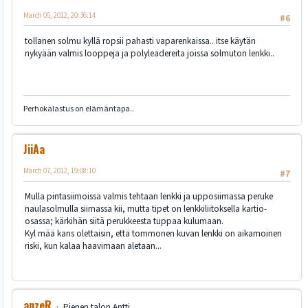
March 05, 2012, 20:36:14
#6
tollanen solmu kyllä ropsii pahasti vaparenkaissa.. itse käytän
nykyään valmis looppeja ja polyleadereita joissa solmuton lenkki..
Perhokalastus on elämäntapa..
JiiAa
March 07, 2012, 19:08:10
#7
Mulla pintasiimoissa valmis tehtaan lenkki ja upposiimassa peruke
naulasolmulla siimassa kii, mutta tipet on lenkkiliitoksella kartio-
osassa; kärkihän siitä perukkeesta tuppaa kulumaan.
Kyl mää kans olettaisin, että tommonen kuvan lenkki on aikamoinen
riski, kun kalaa haavimaan aletaan...
anzeR
Pienen talon Antti