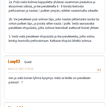
2a. Pidä näitä kolmea kappaletta yhdessä vasemman peukalosi ja
etusormesi välissä, ja tee perukkeella 6 - 8 tiivistä kierrosta
perhosiiman ja naulan / putken ympäri, edeten vasemmalta oikealle.
2b. Vie perukkeen pää solmun läpi, joko naulan jättämästä raosta tai
onton putken läpi, ja poista sitten naula / putki. Vedä seuraavaksi
perukkeen irtopäästä, jotta solmun kierrokset asettuvat tiiviisti yhteen.
3. Vedä vielä perukkeen irtopäästä ja itse perukkeesta, jotta solmu
kiristyy kunnolla perhosiimaan. Katkaise irtopää läheltä solmua.
Loop93
Guest
March 22, 2007, 17:02:05
#2
niin ja vielä toinen tyhmä kysymys: mikä se lenkki on perukkeen
päässä? :?