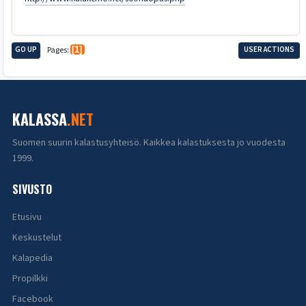
GO UP
Pages
1
USER ACTIONS
KALASSA
.NET
Suomen suurin kalastusyhteisö. Kaikkea kalastuksesta jo vuodesta
1999.
SIVUSTO
Etusivu
Keskustelut
Kalapedia
Propilkki
Facebook