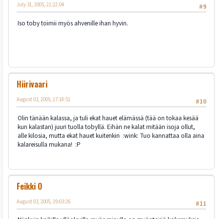
July 31, 2005, 21:22:04
#9
Iso toby toimii myös ahvenille ihan hyvin.
Hiirivaari
August 03, 2005, 17:18:51
#10
Olin tänään kalassa, ja tuli ekat hauet elämässä (tää on tokaa kesää
kun kalastan) juuri tuolla tobyllä. Eihän ne kalat mitään isoja ollut,
alle kilosia, mutta ekat hauet kuitenkin :wink: Tuo kannattaa olla aina
kalareisulla mukana! :P
Feikki O
August 03, 2005, 19:03:26
#11