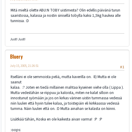
Mitä mieltä olette ABU:N TOBY uistimesta? Olin edellis päivänä turun
saaristossa, kalassa ja nostin sinisellä tobylla kaksi 1,5kg haukea alle
tunnissa. :D
Just! Just!
Bluery
July 15, 2005, 21:26:51
#1
Itselläni ei ole semmoista peliä, mutta kaverilla on. 8) Mutta ei ole
saanut
kalaa. :? Joten en tiedä millainen mahtaa kyseinen viehe olla ( Lippa ).
Mutta vedestähän se riippuu ja kaloista, miten ne kalat silloin on
innostunut syömään ja jos on kirkas värinen uistin tummassa vedessä
niin luulen että hyvin tulee kalaa, ja toistepäin eli kirkkaassa vedessä
tumma. Näin luulen että on. :D Mutta ainahan se kalasta on kiinni.
Lisätkää tähän, Koska en ole kaikesta aivan varma! :P :P
:oops: