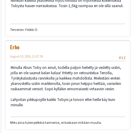
Niinkuin kaikilla ylläolevilla myös minulla on myönteisiä kokemuksia
Tobysta hauen narrauksessa. Tosin 1,5kg isompaa en ole sillä saanut.
Terveisin: Feikki O
Erho
August 03, 2005, 22:07:39
#12
Minulla Abun Toby on ainut, todella paljon heitetty ja vedetty uistin,
jolla en ole saanut kalan kalaa! Yritetty on vetouistelua Tenolla,
Tyrskykalastusta rannikolla ja kaikkea mahdollista. Mielestäni eniten
yliarvostettu uistin markkinolla, tosin pirun helppo heittää, varsinkin
raskaammat versiot. Sopii kylläkin erinomaisesti virtaaviin vesiin.
Lahjoitan pikkupojille kaikki Tobyni ja toivon ettei heille käy kuin
minulle.
Miks aina tulee pelkkiä taimenia, ei koskaan mitään muuta.