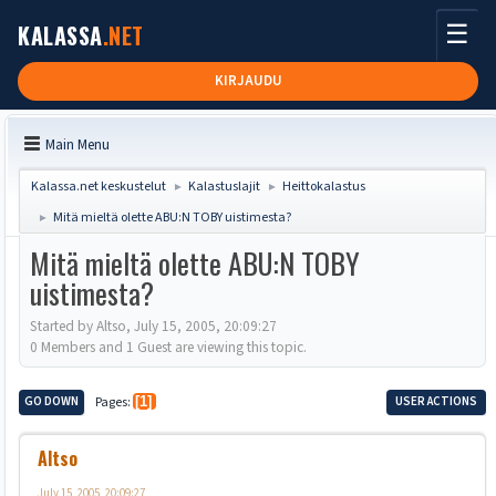
☰
KALASSA
.NET
KIRJAUDU
Main Menu
Kalassa.net keskustelut
Kalastuslajit
Heittokalastus
►
►
Mitä mieltä olette ABU:N TOBY uistimesta?
►
Mitä mieltä olette ABU:N TOBY
uistimesta?
Started by Altso, July 15, 2005, 20:09:27
0 Members and 1 Guest are viewing this topic.
GO DOWN
Pages
1
USER ACTIONS
Altso
July 15, 2005, 20:09:27