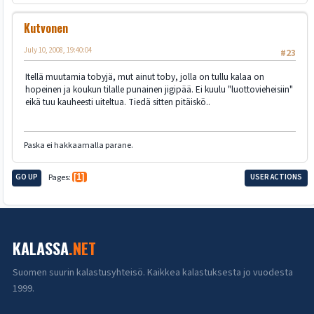
Kutvonen
July 10, 2008, 19:40:04
#23
Itellä muutamia tobyjä, mut ainut toby, jolla on tullu kalaa on
hopeinen ja koukun tilalle punainen jigipää. Ei kuulu "luottovieheisiin"
eikä tuu kauheesti uiteltua. Tiedä sitten pitäiskö..
Paska ei hakkaamalla parane.
GO UP
Pages
1
USER ACTIONS
KALASSA
.NET
Suomen suurin kalastusyhteisö. Kaikkea kalastuksesta jo vuodesta
1999.