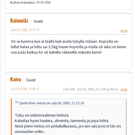
Kuhan kalastus <3<3<333
Kalamiäz
Guest
July 03, 2008, 19:51:07
#19
On se kumma kun ei täältä tule aiolla tobylla mitään. Kopiolla on
tullut kalaa ja tuttu sai 3,5kg hauen kopiolla ja mulla oli aika iso kiinni
vaa pääs karkuu ko oli kahella väkäsellä niskasta kiinni!
Kaivo
Guest
July 03, 2008, 20:08:01
Last Edit
: July 03, 2008, 20:11:06 by Kaivo
#20
Quote from: karza on July 30, 2005, 11:12:16
Toby on uistinmaailman helmiä.
Kalastaa hyvin haukea, ahventa, taimenta ja jopa lohta.
Ainut pieni miinus on pintakulkuisuus, jos sen sais pois ni täs ois
vuosisadan uistin...