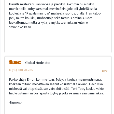
Hauelle mielestäni liian kapea ja pienikin. Aiemmin oli ainakin
markkinoilla Toby Vass-mallimerkintäkin, joka oli yhdellä isolla
koukulla ja "Rapala minnow" mallisella ruohosuojalla. Ihan kelpo
peli, mutta koukku, ruohosuoja sekä tartutus ominaisuudet
luokattomat, mutta ei kyllä jäänyt kasveihinkaan kuten ei
"minnow":kaan.
Nismox
Global Moderator
July 03, 2008, 20:50:22
#22
Pakko yhtyä Erhon kommenttiin. Tobylla kauhea maine uistimena,
koskaan mitään merkittävää saanut ko uistimella aikaan. Liekö vika
miehessä vai ottipelissä, sen vain ahti tietää. Toki Toby kuuluu vakio
hauki uistimiin mitkä repusta löytyy ja joka reissussa saa uima aikaa.
-Nismox-