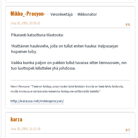
Mikko_-Procyon-
Veronkiertäjä
Mikkonator
July 18, 2005, 10:55:51
#6
Pikaisesti katsottuna tilastoista:
Yksittäinen haukiviehe, jolla on tullut eniten haukia: Halpasarjan
hopeinen toby.
Vaikka kuinka paljon on pakkiin tullut tavaraa sitten teinivuosien, nin
tuo luottopeli killuttelee yhä johdossa.
Henri Poincare: "Tiede on faktoja; aivan kuten talot tehdään kivistä on tiede tehty faktoista;
mutta kivikasa ei ole talo eikä kokoelma faktoja ole välttämättä tiedettä."
http://kalassa.net/mikkoprocyon/
karza
July 30, 2005, 11:12:16
#7