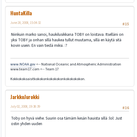
HuntaKilla
June 28, 2008, 15:04:32
#15
Niinkuin marko sanoi, haukilusikkana TOBY on loistava. Itselläni on
yksi TOBY ja onhan sillä haukea tullut muutama, sillä en käytä sitä
kovin usein. En vain tiedä miksi. :?
www.NOAA.gov
<-- National Oceanic and Atmospheric Administration
www.team17.com <-- Team 17
Kokkokokoaisitkokokonkokokokonkokokokokon.
JarkkoJurokki
July 02, 2008, 19:38:39
#16
Toby on hyvä viehe. Suurin osa tämäm kesän hauista sillä :lol: Just
ostin yhden uuden