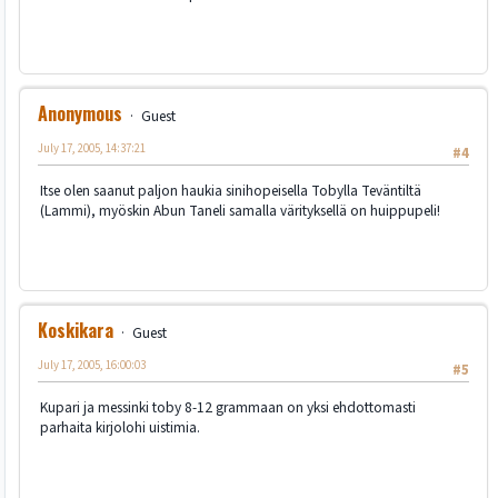
Anonymous
Guest
July 17, 2005, 14:37:21
#4
Itse olen saanut paljon haukia sinihopeisella Tobylla Teväntiltä
(Lammi), myöskin Abun Taneli samalla värityksellä on huippupeli!
Koskikara
Guest
July 17, 2005, 16:00:03
#5
Kupari ja messinki toby 8-12 grammaan on yksi ehdottomasti
parhaita kirjolohi uistimia.