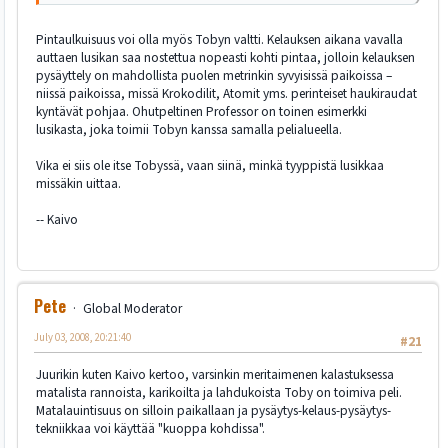
Pintaulkuisuus voi olla myös Tobyn valtti. Kelauksen aikana vavalla
auttaen lusikan saa nostettua nopeasti kohti pintaa, jolloin kelauksen
pysäyttely on mahdollista puolen metrinkin syvyisissä paikoissa –
niissä paikoissa, missä Krokodilit, Atomit yms. perinteiset haukiraudat
kyntävät pohjaa. Ohutpeltinen Professor on toinen esimerkki
lusikasta, joka toimii Tobyn kanssa samalla pelialueella.
Vika ei siis ole itse Tobyssä, vaan siinä, minkä tyyppistä lusikkaa
missäkin uittaa.
-- Kaivo
Pete
Global Moderator
July 03, 2008, 20:21:40
#21
Juurikin kuten Kaivo kertoo, varsinkin meritaimenen kalastuksessa
matalista rannoista, karikoilta ja lahdukoista Toby on toimiva peli.
Matalauintisuus on silloin paikallaan ja pysäytys-kelaus-pysäytys-
tekniikkaa voi käyttää "kuoppa kohdissa".