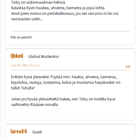
Toby on uistinmaailman helmiä.
Kalastaa hyvin haukea, ahventa, taimenta ja jopa lohta.
Ainut pieni miinus on pintakulkuisuus, jos sen sais pois ni täs ois
vuosisadan uistin...
Peli on peliä!!!
Qkkeli
Global Moderator
July 30, 2005, 19:11:11
#8
Erittäin hyvä yleisviehe. Pyytää mm. haukia, ahvenia, taimenia,
kirjolohia, rautuja, toutaimia, kuhia ja muutamia harjuksiakin on
tullut Tobylla!
Joten jos hyvää yleisviehettä hakee, niin Toby on todella hyvä
vaihtoehto Räsäsen rinnalla.
larva44
Guest