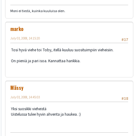
Moni ei tiedä, kuinka kuuluisa olen.
marko
July 03, 2008, 14:15:20
#17
Tosi hyvä viehe toi Toby, itellä kuuluu suosituimpiin vieheisiin.
On pieniä ja pari isoa. Kannattaa hankkia.
Mässy
July 03, 2008, 14:45:03
#18
Yksi suosikki vieheistä
Uistelussa tulee hyvin ahventa ja haukea. :)