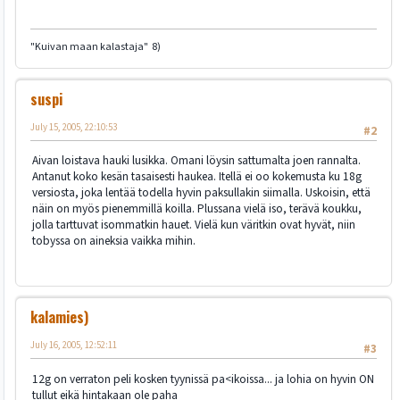
"Kuivan maan kalastaja" 8)
suspi
July 15, 2005, 22:10:53
#2
Aivan loistava hauki lusikka. Omani löysin sattumalta joen rannalta.
Antanut koko kesän tasaisesti haukea. Itellä ei oo kokemusta ku 18g
versiosta, joka lentää todella hyvin paksullakin siimalla. Uskoisin, että
näin on myös pienemmillä koilla. Plussana vielä iso, terävä koukku,
jolla tarttuvat isommatkin hauet. Vielä kun väritkin ovat hyvät, niin
tobyssa on aineksia vaikka mihin.
kalamies)
July 16, 2005, 12:52:11
#3
12g on verraton peli kosken tyynissä pa<ikoissa... ja lohia on hyvin ON
tullut eikä hintakaan ole paha