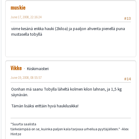
muskie
June 17, 2008, 22:16:24
#13
viime kesänä enkka hauki (2kiloa) ja paaljon ahventa pienellä puna
mustasella tobyllä
Vikke
Kiiskimaisteri
June 19, 2008, 08:55:57
#14
Oonhan mä saanu Tobylla läheltä kolmen kilon lahnan, ja 1,5 kg
säynävän.
Tämän lisäksi erittäin hyvä haukilusikka!
"Suurta saalista
tärkeämpää on se, kuinka paljon kala tarjoaa urheilua pyytäjälleen." -Alex
Hintze