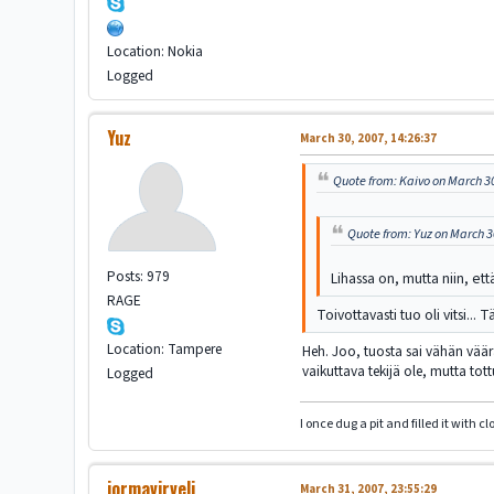
Location: Nokia
Logged
Yuz
March 30, 2007, 14:26:37
Quote from: Kaivo on March 30
Quote from: Yuz on March 3
Posts: 979
Lihassa on, mutta niin, ett
RAGE
Toivottavasti tuo oli vitsi...
Location: Tampere
Heh. Joo, tuosta sai vähän väärä
vaikuttava tekijä ole, mutta tot
Logged
I once dug a pit and filled it with 
jormavirveli
March 31, 2007, 23:55:29