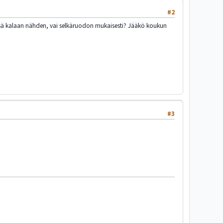
#2
tyssä kalaan nähden, vai selkäruodon mukaisesti? Jääkö koukun
#3