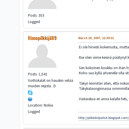
Posts: 303
Logged
Himopilkkijä89
March 29, 2007, 22:39:31
Ei ole hirvesti kokemusta, mutta 
Itse olen viime kesinä päätyny
Sen kokoinen koukku on ihan hyv
Koho saa kyllä ahvenelle olla si
Posts: 1,041
Voittokalat on hauskin vetää
Täkyn kiinnitän siten, että nisk
muiden reijistä. :D
Täkykalaonginnassa omimmillaan 
Vastaiskua en anna kalalle heti
Location: Nokia
Logged
http://pilkkikilpailut.blogspot.com