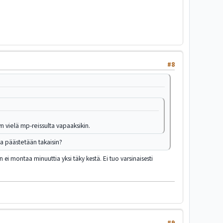
#8
yn vielä mp-reissulta vapaaksikin.
 ja päästetään takaisin?
ei montaa minuuttia yksi täky kestä. Ei tuo varsinaisesti
#9