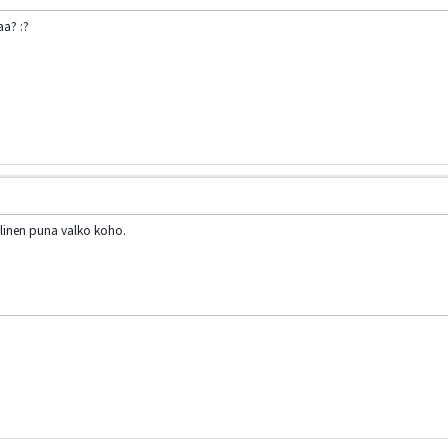
aa? :?
llinen puna valko koho.