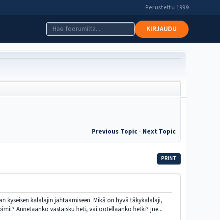
Perustettu 1999
KIRJAUDU
Previous Topic
-
Next Topic
PRINT
 kyseisen kalalajin jahtaamiseen. Mikä on hyvä täkykalalaji,
imii? Annetaanko vastaisku heti, vai ootellaanko hetki? jne...