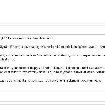
yli 10 kertaa ainakin olen täkyillä onkinut.
t käyttämään pieniä ahvenia ongessa, koska niitä on mökiltäni helppo saada. Pik
ä, kun on esimerkiksi niissä "marketti"onkipaketeissa, joissa on se puna-valkoine
tä herkempi.
asta alken työnnän koukkua pyrstöä kohti, siten, että kala on luonnollisessa asenno
ovat sellaiset erityiset täkykalakoukut, joita käytetään iskukoukuissakin. Koukun 
, vaan odotan muutamia sekunteja, jotta ahven ehtii nielemään syötin kunnolla.
/