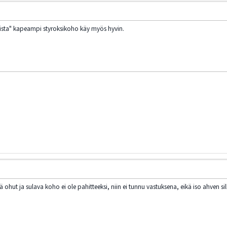
vallista" kapeampi styroksikoho käy myös hyvin.
/
 ohut ja sulava koho ei ole pahitteeksi, niin ei tunnu vastuksena, eikä iso ahven sillo