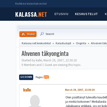
Kaikkea kalastuksesta!
KALASSA
.NET
ETUSIVU
KESKUSTELUT
K
Home
Search
Kalassa.net keskustelut
Kalastuslajit
Onginta
Ahvenen täk
►
►
►
Ahvenen täkyonginta
Started by kalle, March 29, 2007, 22:30:20
0 Members and 1 Guest are viewing this topic.
GO DOWN
Pages
1
kalle
March 29, 2007, 22:30:20
Olen päättänyt tulevalla kaudel
ja minkä kokoinen? Minkälaista j
Jakakaapa vinkkejä, jos on kok