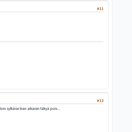
#11
#12
in sylkäise liian aikaisin täkyä pois...