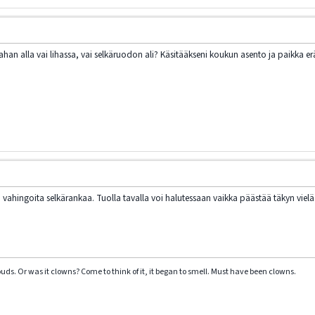
han alla vai lihassa, vai selkäruodon ali? Käsitääkseni koukun asento ja paikka eräs 
ei vahingoita selkärankaa. Tuolla tavalla voi halutessaan vaikka päästää täkyn viel
clouds. Or was it clowns? Come to think of it, it began to smell. Must have been clowns.