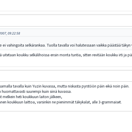
2007, 09:22:58
se ei vahingoita selkärankaa. Tuolla tavalla voi halutessaan vaikka päästää täkyn 
kyä uitetaan koukku selkälihoissa ensin monta tuntia, sitten revitään koukku irti ja p
amalla tavalla kuin Yuzin kuvassa, mutta niskasta pyrstöön päin eikä noin päin.
huomattavasti suurempi kuin siinä kuvassa.
at melkein heti koukkuun laiton jälkeen,
ennen koukkuun laittoa, varsinkin ne pienimmät täkykalat, alle 3-grammaiset.
/