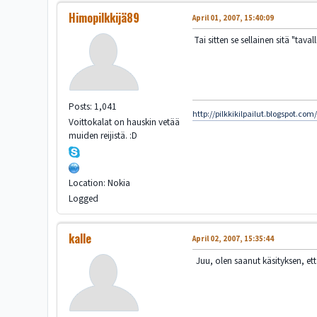
Himopilkkijä89
April 01, 2007, 15:40:09
Tai sitten se sellainen sitä "ta
Posts: 1,041
http://pilkkikilpailut.blogspot.com
Voittokalat on hauskin vetää
muiden reijistä. :D
Location: Nokia
Logged
kalle
April 02, 2007, 15:35:44
Juu, olen saanut käsityksen, että