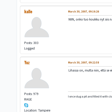
kalle
March 30, 2007, 09:16:26
NIIN, onko tuo koukku nyt siis na
Posts: 303
Logged
Yuz
March 30, 2007, 09:22:58
Lihassa on, mutta niin, että se 
Posts: 979
I once dug a pit and filled it with 
RAGE
Location: Tampere