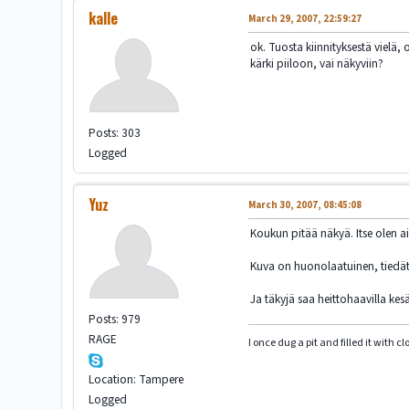
kalle
March 29, 2007, 22:59:27
ok. Tuosta kiinnityksestä vielä
kärki piiloon, vai näkyviin?
Posts: 303
Logged
Yuz
March 30, 2007, 08:45:08
Koukun pitää näkyä. Itse olen ai
Kuva on huonolaatuinen, tiedätt
Ja täkyjä saa heittohaavilla kes
Posts: 979
RAGE
I once dug a pit and filled it with 
Location: Tampere
Logged