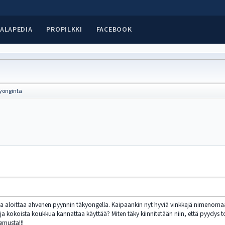
ALAPEDIA
PROPILKKI
FACEBOOK
yonginta
la aloittaa ahvenen pyynnin täkyongella. Kaipaankin nyt hyviä vinkkejä nimenomaan
a kokoista koukkua kannattaa käyttää? Miten täky kiinnitetään niin, että pyydys to
emusta!!!