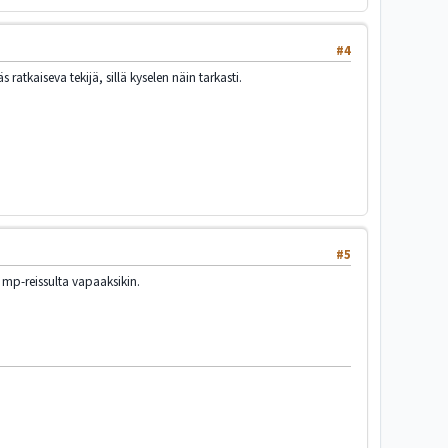
#4
ratkaiseva tekijä, sillä kyselen näin tarkasti.
#5
ä mp-reissulta vapaaksikin.