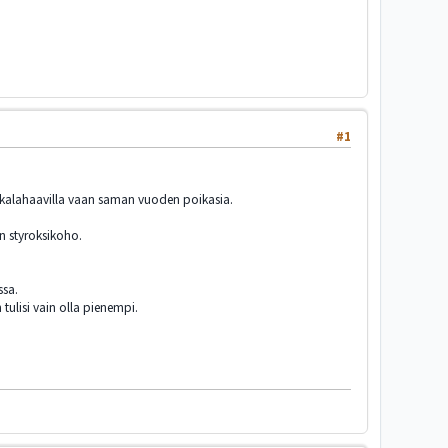
#1
kukalahaavilla vaan saman vuoden poikasia.
n styroksikoho.
ssa.
tulisi vain olla pienempi.