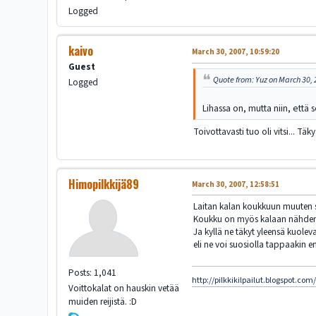
Logged
kaivo
March 30, 2007, 10:59:20
Guest
Quote from: Yuz on March 30, 
Logged
Lihassa on, mutta niin, että 
Toivottavasti tuo oli vitsi... Tä
Himopilkkijä89
March 30, 2007, 12:58:51
Laitan kalan koukkuun muuten s
Koukku on myös kalaan nähden 
Ja kyllä ne täkyt yleensä kuolev
eli ne voi suosiolla tappaakin 
Posts: 1,041
http://pilkkikilpailut.blogspot.com
Voittokalat on hauskin vetää
muiden reijistä. :D