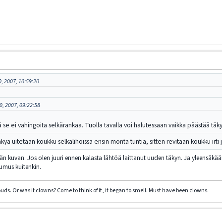
, 2007, 10:59:20
0, 2007, 09:22:58
ä se ei vahingoita selkärankaa. Tuolla tavalla voi halutessaan vaikka päästää täk
 Täkyä uitetaan koukku selkälihoissa ensin monta tuntia, sitten revitään koukku irti
n kuvan. Jos olen juuri ennen kalasta lähtöä laittanut uuden täkyn. Ja yleensäkään 
tumus kuitenkin.
clouds. Or was it clowns? Come to think of it, it began to smell. Must have been clowns.