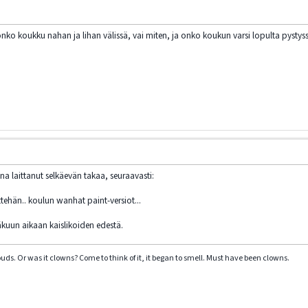
, onko koukku nahan ja lihan välissä, vai miten, ja onko koukun varsi lopulta pys
na laittanut selkäevän takaa, seuraavasti:
ehän.. koulun wanhat paint-versiot...
äkuun aikaan kaislikoiden edestä.
clouds. Or was it clowns? Come to think of it, it began to smell. Must have been clowns.