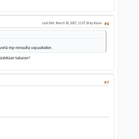
Last Edit
: March 30, 2007, 11:07:26 by Kaivo
#6
vielä mp-reissulta vapaaksikin.
äästetään takaisin?
#7