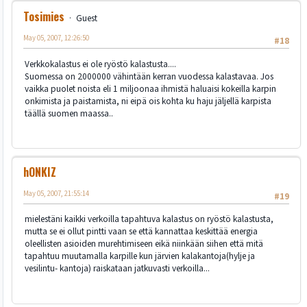
Tosimies
Guest
May 05, 2007, 12:26:50
#18
Verkkokalastus ei ole ryöstö kalastusta....
Suomessa on 2000000 vähintään kerran vuodessa kalastavaa. Jos
vaikka puolet noista eli 1 miljoonaa ihmistä haluaisi kokeilla karpin
onkimista ja paistamista, ni eipä ois kohta ku haju jäljellä karpista
täällä suomen maassa..
hONKIZ
May 05, 2007, 21:55:14
#19
mielestäni kaikki verkoilla tapahtuva kalastus on ryöstö kalastusta,
mutta se ei ollut pintti vaan se että kannattaa keskittää energia
oleellisten asioiden murehtimiseen eikä niinkään siihen että mitä
tapahtuu muutamalla karpille kun järvien kalakantoja(hylje ja
vesilintu- kantoja) raiskataan jatkuvasti verkoilla...