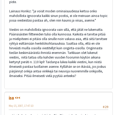
piste.
Lainaus Honkiz: "ja voisit moden ominaisuudessa kertoa onko
mahdollista ignoorata kaikki sinun postisi, ei ole meinaan ainoa topic
jossa viesteistäsi paistaa ah, olen niin kaunis ja viisas, asenne."
Viestini on mahdollista ignoorata vain sillä, että jätät ne lukematta.
Päänsisäisten filttereiden tulisi olla kunnossa. Kaikista ei tarvitse pitää
ja mielipiteeni ei pitäisi olla sinulle noin vakava asia, että siitä tarvitsee
ryhtyä esittämään henkilökohtaisuuksia. Saattaa olla, että en ole
hirveästi muilla osioilla viestitellyt kuin onginta-osiolla. Onginnasta
tiedän keskimääräistä ihmistä enemmän. Tarkkaan olet lukenut
viestini, niitä taitaa olla kahden vuoden foorumin käytön aikana
kertynyt peräti n. 110 kpl! Taidanpa lukea kaikki viestini, kun niistä
ilmeisesti paistaa tuollainen asenne. Kyllähän se on ikävää, jos joskus
pärjännyt onkija antaa vinkkejä tai neuvoja nuoremmille onkijoille,
ilmaiseksi. Pitää ilmeisesti vielä pyytää anteeksi?
iso <><
May 15, 2007, 17:47:10
#29