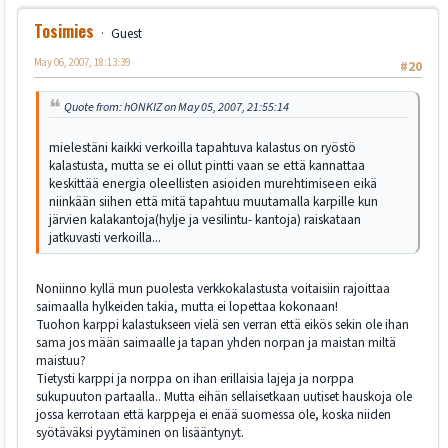
Tosimies
Guest
May 06, 2007, 18:13:39
#20
Quote from: hONKIZ on May 05, 2007, 21:55:14
mielestäni kaikki verkoilla tapahtuva kalastus on ryöstö
kalastusta, mutta se ei ollut pintti vaan se että kannattaa
keskittää energia oleellisten asioiden murehtimiseen eikä
niinkään siihen että mitä tapahtuu muutamalla karpille kun
järvien kalakantoja(hylje ja vesilintu- kantoja) raiskataan
jatkuvasti verkoilla...
Noniinno kyllä mun puolesta verkkokalastusta voitaisiin rajoittaa
saimaalla hylkeiden takia, mutta ei lopettaa kokonaan!
Tuohon karppi kalastukseen vielä sen verran että eikös sekin ole ihan
sama jos mään saimaalle ja tapan yhden norpan ja maistan miltä
maistuu?
Tietysti karppi ja norppa on ihan erillaisia lajeja ja norppa
sukupuuton partaalla.. Mutta eihän sellaisetkaan uutiset hauskoja ole
jossa kerrotaan että karppeja ei enää suomessa ole, koska niiden
syötäväksi pyytäminen on lisääntynyt.