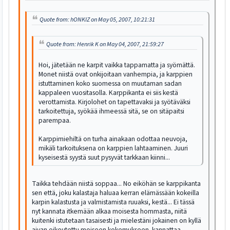
Quote from: hONKIZ on May 05, 2007, 10:21:31
Quote from: Henrik K on May 04, 2007, 21:59:27
Hoi, jätetään ne karpit vaikka tappamatta ja syömättä.
Monet niistä ovat onkijoitaan vanhempia, ja karppien
istuttaminen koko suomessa on muutaman sadan
kappaleen vuositasolla. Karppikanta ei siis kestä
verottamista. Kirjolohet on tapettavaksi ja syötäväksi
tarkoitettuja, syökää ihmeessä sitä, se on sitäpaitsi
parempaa.
Karppimiehiltä on turha ainakaan odottaa neuvoja,
mikäli tarkoituksena on karppien lahtaaminen. Juuri
kyseisestä syystä suut pysyvät tarkkaan kiinni...
Taikka tehdään niistä soppaa... No eiköhän se karppikanta
sen että, joku kalastaja haluaa kerran elämässään kokeilla
karpin kalastusta ja valmistamista ruuaksi, kestä... Ei tässä
nyt kannata itkemään alkaa moisesta hommasta, niitä
kuitenki istutetaan tasaisesti ja mielestäni jokainen on kyllä
aivan oikeutettu moiseen kokemukseen. kannattaa