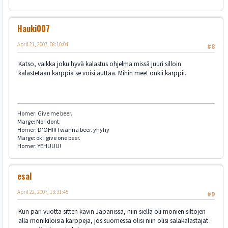
Hauki007
April 21, 2007, 08:10:04
#8
Katso, vaikka joku hyvä kalastus ohjelma missä juuri silloin
kalastetaan karppia se voisi auttaa. Mihin meet onkii karppii.
Homer: Give me beer.
Marge: No i dont.
Homer: D'OH!!! I wanna beer. yhyhy
Marge: ok i give one beer.
Homer: YEHUUU!
esal
April 22, 2007, 13:31:45
#9
Kun pari vuotta sitten kävin Japanissa, niin siellä oli monien siltojen
alla monikiloisia karppeja, jos suomessa olisi niin olisi salakalastajat