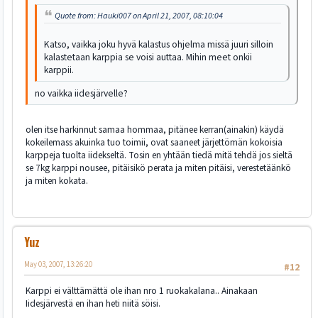
Quote from: Hauki007 on April 21, 2007, 08:10:04
Katso, vaikka joku hyvä kalastus ohjelma missä juuri silloin
kalastetaan karppia se voisi auttaa. Mihin meet onkii
karppii.
no vaikka iidesjärvelle?
olen itse harkinnut samaa hommaa, pitänee kerran(ainakin) käydä
kokeilemass akuinka tuo toimii, ovat saaneet järjettömän kokoisia
karppeja tuolta iidekseltä. Tosin en yhtään tiedä mitä tehdä jos sieltä
se 7kg karppi nousee, pitäisikö perata ja miten pitäisi, verestetäänkö
ja miten kokata.
Yuz
May 03, 2007, 13:26:20
#12
Karppi ei välttämättä ole ihan nro 1 ruokakalana.. Ainakaan
Iidesjärvestä en ihan heti niitä söisi.