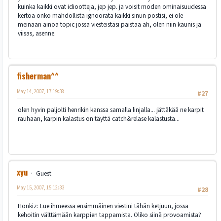
kuinka kaikki ovat idiootteja, jep jep. ja voisit moden ominaisuudessa
kertoa onko mahdollista ignoorata kaikki sinun postisi, ei ole
meinaan ainoa topic jossa viesteistäsi paistaa ah, olen niin kaunis ja
viisas, asenne.
fisherman^^
May 14, 2007, 17:19:38
#27
olen hyvin paljolti henrikin kanssa samalla linjalla... jättäkää ne karpit
rauhaan, karpin kalastus on täyttä catch&relase kalastusta...
xyu
Guest
May 15, 2007, 15:12:33
#28
Honkiz: Lue ihmeessa ensimmäinen viestini tähän ketjuun, jossa
kehoitin välttämään karppien tappamista. Oliko siinä provoamista?