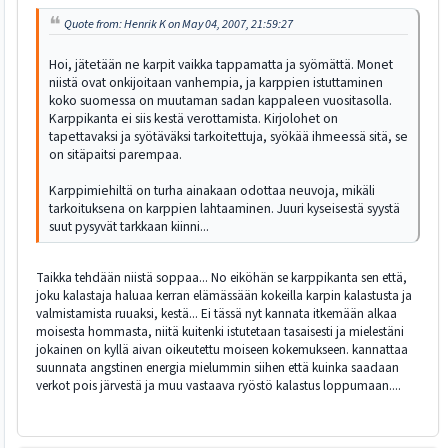
Quote from: Henrik K on May 04, 2007, 21:59:27
Hoi, jätetään ne karpit vaikka tappamatta ja syömättä. Monet
niistä ovat onkijoitaan vanhempia, ja karppien istuttaminen
koko suomessa on muutaman sadan kappaleen vuositasolla.
Karppikanta ei siis kestä verottamista. Kirjolohet on
tapettavaksi ja syötäväksi tarkoitettuja, syökää ihmeessä sitä, se
on sitäpaitsi parempaa.
Karppimiehiltä on turha ainakaan odottaa neuvoja, mikäli
tarkoituksena on karppien lahtaaminen. Juuri kyseisestä syystä
suut pysyvät tarkkaan kiinni...
Taikka tehdään niistä soppaa... No eiköhän se karppikanta sen että,
joku kalastaja haluaa kerran elämässään kokeilla karpin kalastusta ja
valmistamista ruuaksi, kestä... Ei tässä nyt kannata itkemään alkaa
moisesta hommasta, niitä kuitenki istutetaan tasaisesti ja mielestäni
jokainen on kyllä aivan oikeutettu moiseen kokemukseen. kannattaa
suunnata angstinen energia mielummin siihen että kuinka saadaan
verkot pois järvestä ja muu vastaava ryöstö kalastus loppumaan....