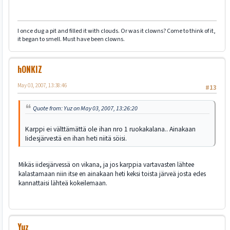
I once dug a pit and filled it with clouds. Or was it clowns? Come to think of it,
it began to smell. Must have been clowns.
hONKIZ
May 03, 2007, 13:38:46
#13
Quote from: Yuz on May 03, 2007, 13:26:20
Karppi ei välttämättä ole ihan nro 1 ruokakalana.. Ainakaan
Iidesjärvestä en ihan heti niitä söisi.
Mikäs iidesjärvessä on vikana, ja jos karppia vartavasten lähtee
kalastamaan niin itse en ainakaan heti keksi toista järveä josta edes
kannattaisi lähteä kokeilemaan.
Yuz