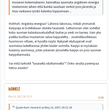
moiseen kokemukseen. kannattaa suunnata angstinen energia
mielummin siihen että kuinka saadaan verkot pois järvestä ja
muu vastaava ryöstö kalastus loppumaan....
Hohhoh. Angstista energiaa? Lähinnä lakoniaa, mikäli ymmärrät.
Karppeja ei todellakaan istuteta tasaisesti. Sattumoisin olen soitellut
koko suomen kalankasvatuslafkat lävitse ja viesti on karsea. Vain yksi
paikka tuottaa muutaman sataa kappaletta... Juveniilikuolleisuus
huomioon ottaen, ei hyvältä näytä. Nykyiset istutusjärvet ovat
suomessa laskettavissa yhden käden sormilla. Karppi ei myöskään
lisäänny suomessa, joten jokainen ylösotettu karppi on pois suomen
karppikannasta.
Vai mitä tarkoitit "tasaisella istuttamisella"? Onko sinulla parempaa
tietoa asiasta?
hONKIZ
May 14, 2007, 08:33:33
#26
Quote from: Henrik K on May 14, 2007, 00:51:34