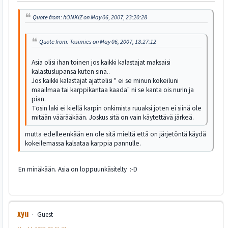
Quote from: hONKIZ on May 06, 2007, 23:20:28
Quote from: Tosimies on May 06, 2007, 18:27:12
Asia olisi ihan toinen jos kaikki kalastajat maksaisi
kalastuslupansa kuten sinä..
Jos kaikki kalastajat ajattelisi " ei se minun kokeiluni
maailmaa tai karppikantaa kaada" ni se kanta ois nurin ja
pian.
Tosin laki ei kiellä karpin onkimista ruuaksi joten ei siinä ole
mitään väärääkään. Joskus sitä on vain käytettävä järkeä.
mutta edelleenkään en ole sitä mieltä että on järjetöntä käydä
kokeilemassa kalsataa karppia pannulle.
En minäkään. Asia on loppuunkäsitelty :-D
xyu
Guest