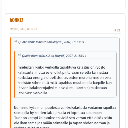
hONKIZ
May 06, 2007, 18:16:24
#21
Quote from: Tosimies on May 06, 2007, 18:13:39
Quote from: hONKIZ on May 05, 2007, 21:55:14
mielestäni kaikki verkoilla tapahtuva kalastus on ryöstö
kalastusta, mutta se ei ollut pintti vaan se että kannattaa
keskittää energia oleellisten asioiden murehtimiseen eikä
niinkään siihen että mitä tapahtuu muutamalla karpille kun
järvien kalakantoja(hylje ja vesilintu- kantoja) raiskataan
jatkuvasti verkoilla...
Noniinno kyllä mun puolesta verkkokalastusta voitaisiin rajoittaa
saimaalla hylkeiden takia, mutta ei lopettaa kokonaan!
Tuohon karppi kalastukseen vielä sen verran että eikös sekin
ole ihan sama jos mään saimaalle ja tapan yhden norpan ja