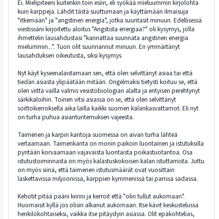
Ei. Mielipiteeni kuitenkin toin esiin, eli syökää mieluummin kirjolohta
kuin karppeja. Lähdit tästä suuttumaan ja käyttämään ilmaisuja
"itkemään" ja "angstinen energia", jotka suuntasit minuun. Edellisessä
viestissäni kirjoitettu aloitus "Angstista energiaa?" oli kysymys, jolla
ihmettelin lausahdustasi "kannattaa suunnata angstinen energia
mielummin...". Tuon olit suunnannut minuun. En ymmärtänyt
lausahduksen oikeutusta, siksi kysymys.
Nyt käyt kyseenalaistamaan sen, että olen selvittänyt asiaa tai että
tiedän asiasta ylipäätään mitään. Ongelmaksi tietysti koituu se, että
olen viittä vailla valmis vesistöbiologian alalta ja erityisen perehtynyt
särkikaloihin. Toinen vitsi asiassa on se, että olen selvittänyt
soittokierroksella aika lailla kaikki suomen kalankasvattamot. Eli nyt
on turha puhua asiantuntemuksen vajeesta.
Taimenen ja karpin kantoja suomessa on aivan turha lähteä
vertaamaan. Taimenkanta on monin paikoin luontainen ja istutuksilla
pyritään korvaamaan vajavaista luontaista poikastuotantoa. Osa
istutustoiminnasta on myös kalastuskokoisen kalan istuttamista. Juttu
on myös siinä, että taimenen istutusmäärät ovat vuosittain
laskettavissa miljoonissa, karppien kymmenissä tai parissa sadassa.
Kehotit pitää pääni kiinni ja kerroit että "olin tullut aukomaan".
Huomaisit kyllä jos olisin alkanut aukomaan. Itse kävit keskustelussa
henkilökohtaiseksi, vaikka itse pitäydyin asiassa. Olit epäkohtelias,