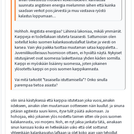
suunnata angstinen energia mielummin siihen että kuinka
saadaan verkot pois järvestä ja muu vastaava ryöstö
kalastus loppumaan....
Hohhoh. Angstista energiaa? Lähinnä lakoniaa, mikäli ymmärrät.
Karppeja ei todellakaan istuteta tasaisesti. Sattumoisin olen
soitellut koko suomen kalankasvatuslafkat lävitse ja viesti on
karsea. Vain yksi paikka tuottaa muutaman sataa kappaletta...
Juveniilikuolleisuus huomioon ottaen, ei hyvältä näytä. Nykyiset
istutusjärvet ovat suomessa laskettavissa yhden käden sormilla.
Karppi ei myöskään lisäänny suomessa, joten jokainen
ylösotettu karppi on pois suomen karppikannasta.
Vai mitä tarkoitit "tasaisella istuttamisella"? Onko sinulla
parempaa tietoa asiasta?
olin siinä käsityksessä että karppia istutetaan joka vuosi,ainakin
iidekseen, ainakin olen muutamaan ootteeseen näin kuullut. ja sinuna
pitäisin agsteista suuni kiinni, ityse tulit päätä aukomaan. Ja
hohoijaa, eikö jokainen ylös nostettu taimen sitten ole pois suomen
kalakannasta, voi morjens. Noh, en nyt jaksa jankata tätä, ainakaan
sinun kanssasi koska en hetkeäkään usko että olet soittanut
yhteenkään kalankasvatus lafkaan ja olet koko ajan vain tehoillut