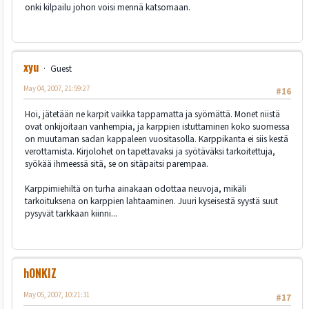
onki kilpailu johon voisi mennä katsomaan.
xyu
Guest
May 04, 2007, 21:59:27
#16
Hoi, jätetään ne karpit vaikka tappamatta ja syömättä. Monet niistä
ovat onkijoitaan vanhempia, ja karppien istuttaminen koko suomessa
on muutaman sadan kappaleen vuositasolla. Karppikanta ei siis kestä
verottamista. Kirjolohet on tapettavaksi ja syötäväksi tarkoitettuja,
syökää ihmeessä sitä, se on sitäpaitsi parempaa.
Karppimiehiltä on turha ainakaan odottaa neuvoja, mikäli
tarkoituksena on karppien lahtaaminen. Juuri kyseisestä syystä suut
pysyvät tarkkaan kiinni...
hONKIZ
May 05, 2007, 10:21:31
#17