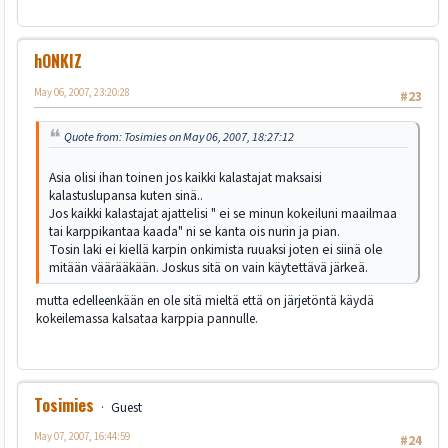
hONKIZ
May 06, 2007, 23:20:28
#23
Quote from: Tosimies on May 06, 2007, 18:27:12
Asia olisi ihan toinen jos kaikki kalastajat maksaisi
kalastuslupansa kuten sinä..
Jos kaikki kalastajat ajattelisi " ei se minun kokeiluni maailmaa
tai karppikantaa kaada" ni se kanta ois nurin ja pian.
Tosin laki ei kiellä karpin onkimista ruuaksi joten ei siinä ole
mitään väärääkään. Joskus sitä on vain käytettävä järkeä.
mutta edelleenkään en ole sitä mieltä että on järjetöntä käydä
kokeilemassa kalsataa karppia pannulle.
Tosimies
Guest
May 07, 2007, 16:44:59
#24