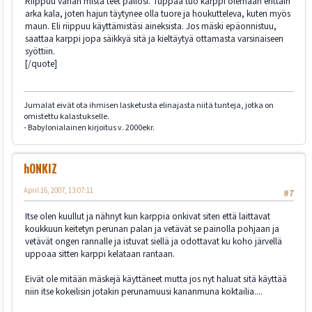
Riippuu vähän mistä teet pallosi. Tuppaa tuo karppi olemaan erittäin
arka kala, joten hajun täytynee olla tuore ja houkutteleva, kuten myös
maun. Eli riippuu käyttämistäsi aineksista. Jos mäski epäonnistuu,
saattaa karppi jopa säikkyä sitä ja kieltäytyä ottamasta varsinaiseen
syöttiin.
[/quote]
Jumalat eivät ota ihmisen lasketusta elinajasta niitä tunteja, jotka on
omistettu kalastukselle.
- Babylonialainen kirjoitus v. 2000ekr.
hONKIZ
April 16, 2007, 13:07:11
#7
Itse olen kuullut ja nähnyt kun karppia onkivat siten että laittavat
koukkuun keitetyn perunan palan ja vetävät se painolla pohjaan ja
vetävät ongen rannalle ja istuvat siellä ja odottavat ku koho järvellä
uppoaa sitten karppi kelataan rantaan.
Eivät ole mitään mäskejä käyttäneet mutta jos nyt haluat sitä käyttää
niin itse kokeilisin jotakin perunamuusi kananmuna koktailia....