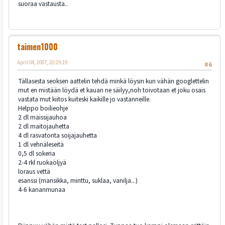
suoraa vastausta..
taimen1000
April 04, 2007, 20:29:19
#6
Tällasesta seoksen aattelin tehdä minkä löysin kun vähän googlettelin
mut en mistään löydä et kauan ne säilyy,noh toivotaan et joku osais
vastata mut kiitos kuiteski kaikille jo vastanneille.
Helppo boilieohje
2 dl maissijauhoa
2 dl maitojauhetta
4 dl rasvatonta soijajauhetta
1 dl vehnäleseitä
0,5 dl sokeria
2-4 rkl ruokaöljyä
loraus vettä
esanssi (mansikka, minttu, suklaa, vanilja...)
4-6 kananmunaa