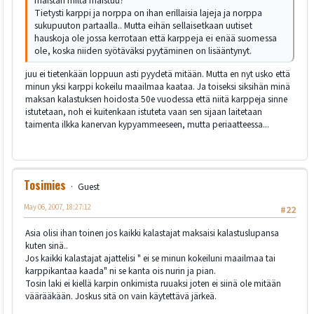
maistan miltä maistuu?
Tietysti karppi ja norppa on ihan erillaisia lajeja ja norppa
sukupuuton partaalla.. Mutta eihän sellaisetkaan uutiset
hauskoja ole jossa kerrotaan että karppeja ei enää suomessa
ole, koska niiden syötäväksi pyytäminen on lisääntynyt.
juu ei tietenkään loppuun asti pyydetä mitään. Mutta en nyt usko että
minun yksi karppi kokeilu maailmaa kaataa. Ja toiseksi siksihän minä
maksan kalastuksen hoidosta 50e vuodessa että niitä karppeja sinne
istutetaan, noh ei kuitenkaan istuteta vaan sen sijaan laitetaan
taimenta ilkka kanervan kypyammeeseen, mutta periaatteessa...
Tosimies
Guest
May 06, 2007, 18:27:12
#22
Asia olisi ihan toinen jos kaikki kalastajat maksaisi kalastuslupansa
kuten sinä..
Jos kaikki kalastajat ajattelisi " ei se minun kokeiluni maailmaa tai
karppikantaa kaada" ni se kanta ois nurin ja pian.
Tosin laki ei kiellä karpin onkimista ruuaksi joten ei siinä ole mitään
väärääkään. Joskus sitä on vain käytettävä järkeä.