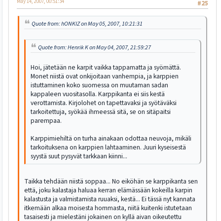
May 14, 2007, 00:51:34
#25
Quote from: hONKIZ on May 05, 2007, 10:21:31
Quote from: Henrik K on May 04, 2007, 21:59:27
Hoi, jätetään ne karpit vaikka tappamatta ja syömättä.
Monet niistä ovat onkijoitaan vanhempia, ja karppien
istuttaminen koko suomessa on muutaman sadan
kappaleen vuositasolla. Karppikanta ei siis kestä
verottamista. Kirjolohet on tapettavaksi ja syötäväksi
tarkoitettuja, syökää ihmeessä sitä, se on sitäpaitsi
parempaa.
Karppimiehiltä on turha ainakaan odottaa neuvoja, mikäli
tarkoituksena on karppien lahtaaminen. Juuri kyseisestä
syystä suut pysyvät tarkkaan kiinni...
Taikka tehdään niistä soppaa... No eiköhän se karppikanta sen
että, joku kalastaja haluaa kerran elämässään kokeilla karpin
kalastusta ja valmistamista ruuaksi, kestä... Ei tässä nyt kannata
itkemään alkaa moisesta hommasta, niitä kuitenki istutetaan
tasaisesti ja mielestäni jokainen on kyllä aivan oikeutettu