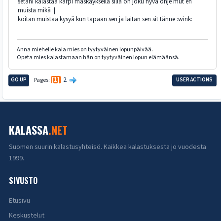
setäni kalastaa karpi mäskäyksellä sillä on joku hyvä ohje mut en
muista mikä :|
koitan muistaa kysyä kun tapaan sen ja laitan sen sit tänne :wink:
Anna miehelle kala mies on tyytyväinen lopunpäivää.
Opeta mies kalastamaan hän on tyytyväinen lopun elämäänsä.
2
GO UP
Pages
1
USER ACTIONS
KALASSA
.NET
Suomen suurin kalastusyhteisö. Kaikkea kalastuksesta jo vuodesta
1999.
SIVUSTO
Etusivu
Keskustelut