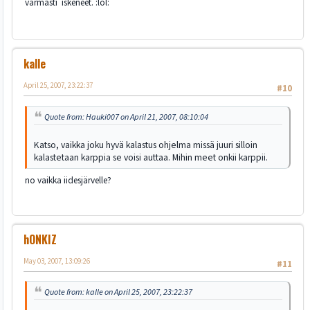
varmasti iskeneet. :lol:
kalle
April 25, 2007, 23:22:37
#10
Quote from: Hauki007 on April 21, 2007, 08:10:04
Katso, vaikka joku hyvä kalastus ohjelma missä juuri silloin
kalastetaan karppia se voisi auttaa. Mihin meet onkii karppii.
no vaikka iidesjärvelle?
hONKIZ
May 03, 2007, 13:09:26
#11
Quote from: kalle on April 25, 2007, 23:22:37