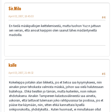
Sir.Milo
April 03, 2007, 18:45:03
#4
En tiedä mäskipallojen keittelemisestä, mutta tuohon Yuz:n juttuun
sen verran, että ainoat karppini olen saanut lähes mädäntyneillä
madoilla.
kalle
April 03, 2007, 21:44:32
#5
Kokeileppa joitakin alan liikkeitä, jos et tietoa saa kysymykseesi, niin
ainakin pirun tehokasta valmista mäskiä, johon saa vielä halutessaan
lisätehoja.. Ehkä tiesitkin jo tämän, mutta kuitenkin, noin niikuin
ehdotuksena. Ainakin Tampereen kalastusvälineestä saa aineita,
uskoisin, että laittavat tulemaan joko rahtipussissa tai postissa, jos et
pääse itse käymään, niin, sitten ehkä kannattaisi kysellä
onkiporukoilta, yhdistyksiltä... Kuten huomaat, ei minullakaan ollut