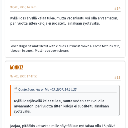
May 03, 2007, 14:14:25
#14
Kyllä Iidesjärvellä kalaa tulee, mutta vedenlaatu voi olla arvaamaton,
pari vuotta sitten kaloja ei suositeltu ainakaan syötäväksi.
I once dug a pit and filled it with clouds. Or was it clowns? Come to think of it,
it began to smell. Must have been clowns.
hONKIZ
May 03, 2007, 17:47:50
#15
Quote from: Yuz on May 03, 2007, 14:14:25
Kyllä Iidesjärvellä kalaa tulee, mutta vedenlaatu voi olla
arvaamaton, pari vuotta sitten kaloja ei suositeltu ainakaan
syötäväksi.
jaajaa, pitääkin katsastaa mille näyttää kun nyt taitaa olla 15 päivä