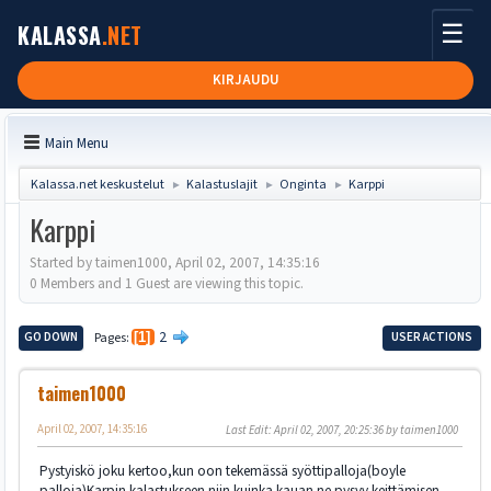
☰
KALASSA
.NET
KIRJAUDU
Main Menu
Kalassa.net keskustelut
Kalastuslajit
Onginta
Karppi
►
►
►
Karppi
Started by taimen1000, April 02, 2007, 14:35:16
0 Members and 1 Guest are viewing this topic.
2
GO DOWN
Pages
1
USER ACTIONS
taimen1000
April 02, 2007, 14:35:16
Last Edit
: April 02, 2007, 20:25:36 by taimen1000
Pystyiskö joku kertoo,kun oon tekemässä syöttipalloja(boyle
palloja)Karpin kalastukseen niin kuinka kauan ne pysyy keittämisen