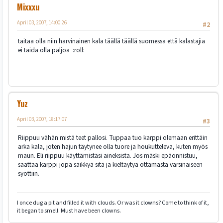
Mixxxu
April 03, 2007, 14:00:26
#2
taitaa olla niin harvinainen kala täällä täällä suomessa että kalastajia
ei taida olla paljoa :roll:
Yuz
April 03, 2007, 18:17:07
#3
Riippuu vähän mistä teet pallosi. Tuppaa tuo karppi olemaan erittäin
arka kala, joten hajun täytynee olla tuore ja houkutteleva, kuten myös
maun. Eli riippuu käyttämistäsi aineksista. Jos mäski epäonnistuu,
saattaa karppi jopa säikkyä sitä ja kieltäytyä ottamasta varsinaiseen
syöttiin.
I once dug a pit and filled it with clouds. Or was it clowns? Come to think of it,
it began to smell. Must have been clowns.