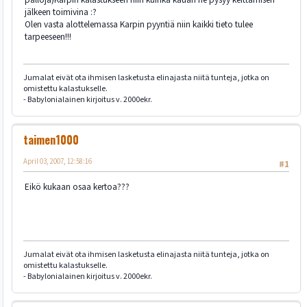
jälkeen toimivina :?
Olen vasta alottelemassa Karpin pyyntiä niin kaikki tieto tulee
tarpeeseen!!!
Jumalat eivät ota ihmisen lasketusta elinajasta niitä tunteja, jotka on
omistettu kalastukselle.
- Babylonialainen kirjoitus v. 2000ekr.
taimen1000
April 03, 2007, 12:58:16
#1
Eikö kukaan osaa kertoa???
Jumalat eivät ota ihmisen lasketusta elinajasta niitä tunteja, jotka on
omistettu kalastukselle.
- Babylonialainen kirjoitus v. 2000ekr.