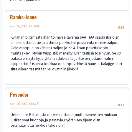
Rambo-Jonne
April 06, 2007, 13:30:45
#16
Kyllähän biltemasta ihan toimivaa tavaraa SAATTAA saada itse olen
ainakin ostanut sieltä uistimia paikkoihin joissa niitä menee paljon.
Gale vaappua on kehuttu paljon ja se 4. lipan paketti(kopio
muistaakseni Myran Wippistä) menestyi Erän testissä tosi hyvin. Se 30
paketti ei näytä kyllä yhtä laadukkaalta ja itse sen jättäisin väliin.
Jigipaketin 2 isointa toukkaa on tappovehkeitä hauelle. Kalajigeillä ei
sitte oikeen tee mitään ku ovat niin jäykkiä.
Pescador
April 07, 2007, 13:13:37
#17
Uistimia en Biltemasta ole vielä ostanut,mutta kavereitten mukaan
lusikat ovat huonoja,ja painavia.Pyörän sen sijaan olen
ostanut,mutta heikkoa tekoa on :|