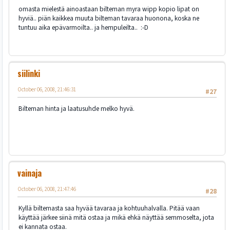
omasta mielestä ainoastaan bilteman myra wipp kopio lipat on
hyviä.. piän kaikkea muuta bilteman tavaraa huonona, koska ne
tuntuu aika epävarmoilta.. ja hempuleilta.. :-D
siilinki
October 06, 2008, 21:46:31
#27
Bilteman hinta ja laatusuhde melko hyvä.
vainaja
October 06, 2008, 21:47:46
#28
Kyllä biltemasta saa hyvää tavaraa ja kohtuuhalvalla. Pitää vaan
käyttää järkee siinä mitä ostaa ja mikä ehkä näyttää semmoselta, jota
ei kannata ostaa.