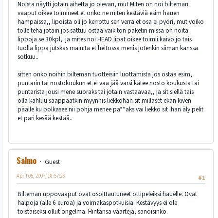
Noista näytti jotain aihetta jo olevan, mut Miten on noi bilteman
vaaput oikee toimineet et onko ne miten kestäviä esim hauen
hampaissa,, lipoista oli jo kerrottu sen verra et osa ei pyöri, mut voiko
tolle tehä jotain jos sattuu ostaa vaik ton paketin missä on noita
lippoja se 30kpl, ja mites noi HEAD lipat oikee toimii kaivo jo tais
tuolla lippa jutskas mainita et heitossa menis jotenkin siiman kanssa
sotkuu..
sitten onko noihin bilteman tuotteisiin luottamista jos ostaa esim,
puntarin tai nostokoukun et ei vaa jää varsi kätee nosto koukusta tai
puntarista jousi mene suoraks tai jotain vastaavaa,, ja sit siellä tais
olla kahluu saappaatkin myynnis liekköhän sit millaset ekan kiven
päälle ku polkasee nii pohja menee pa**aks vai liekkö sit ihan äly pelit
et pari kesää kestää..
Salmo
Guest
April 05, 2007, 18:57:28
#1
Bilteman uppovaaput ovat osoittautuneet ottipeleiksi hauelle. Ovat
halpoja (alle 6 euroa) ja voimakaspotkuisia. Kestävyys ei ole
toistaiseksi ollut ongelma. Hintansa väärtejä, sanoisinko.