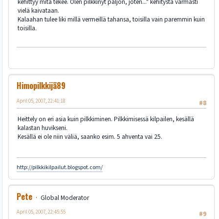
kehittyy mitä tekee. Olen pilkkinyt paljon, joten..." kehitystä varmasti
vielä kaivataan.
Kalaahan tulee liki millä vermeillä tahansa, toisilla vain paremmin kuin
toisilla.
Himopilkkijä89
April 05, 2007, 22:41:18
#8
Heittely on eri asia kuin pilkkiminen. Pilkkimisessä kilpailen, kesällä
kalastan huvikseni.
Kesällä ei ole niin väliä, saanko esim. 5 ahventa vai 25.
http://pilkkikilpailut.blogspot.com/
Pete
Global Moderator
April 05, 2007, 22:45:55
#9