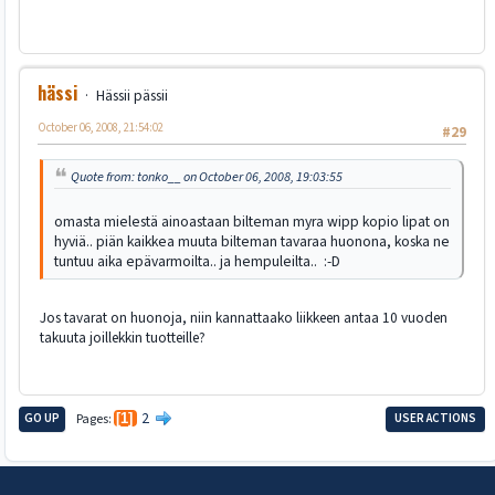
hässi
Hässii pässii
October 06, 2008, 21:54:02
#29
Quote from: tonko__ on October 06, 2008, 19:03:55
omasta mielestä ainoastaan bilteman myra wipp kopio lipat on
hyviä.. piän kaikkea muuta bilteman tavaraa huonona, koska ne
tuntuu aika epävarmoilta.. ja hempuleilta.. :-D
Jos tavarat on huonoja, niin kannattaako liikkeen antaa 10 vuoden
takuuta joillekkin tuotteille?
2
GO UP
Pages
1
USER ACTIONS