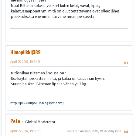
hieman öljyää niveltä.
Muut Biltema kokeilu-vehkeet kuten kelat, vavat, lipat,
kalastussaappaat ym. mitä on ollut testattavana ovat olleet lähes
poikkeuksetta enemmän tai vähemmän persseestä.
Himopilkkijä89
April 05, 2007, 19:24:48
#3
Mitäs vikaa Bilteman lipoissa on?
Itse käytän pelkästään niitä, ja kalaa on tullut ihan hyvin.
Suurin haukeni Bilteman lipalla vähän yli 3 kg.
http://pilkkikilpailut.blogspot.com/
Pete
Global Moderator
April 05, 2007, 19:32:37
Last Edit
: April 05, 2007, 19:36:30 by Pete
#4