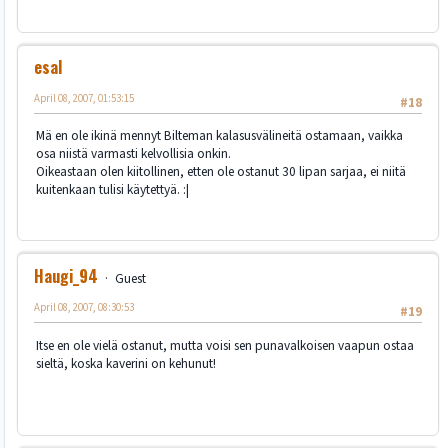
esal
April 08, 2007, 01:53:15
#18
Mä en ole ikinä mennyt Bilteman kalasusvälineitä ostamaan, vaikka
osa niistä varmasti kelvollisia onkin.
Oikeastaan olen kiitollinen, etten ole ostanut 30 lipan sarjaa, ei niitä
kuitenkaan tulisi käytettyä. :|
Haugi_94
Guest
April 08, 2007, 08:30:53
#19
Itse en ole vielä ostanut, mutta voisi sen punavalkoisen vaapun ostaa
sieltä, koska kaverini on kehunut!