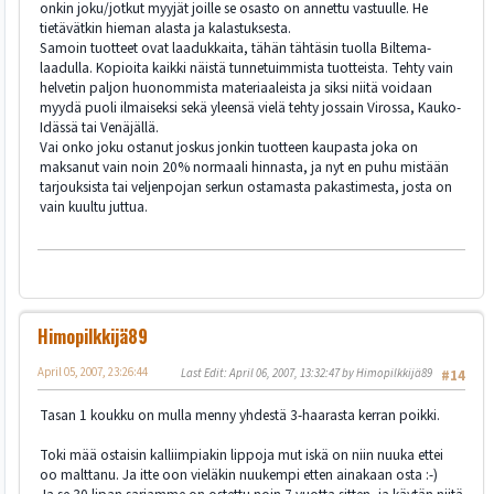
onkin joku/jotkut myyjät joille se osasto on annettu vastuulle. He
tietävätkin hieman alasta ja kalastuksesta.
Samoin tuotteet ovat laadukkaita, tähän tähtäsin tuolla Biltema-
laadulla. Kopioita kaikki näistä tunnetuimmista tuotteista. Tehty vain
helvetin paljon huonommista materiaaleista ja siksi niitä voidaan
myydä puoli ilmaiseksi sekä yleensä vielä tehty jossain Virossa, Kauko-
Idässä tai Venäjällä.
Vai onko joku ostanut joskus jonkin tuotteen kaupasta joka on
maksanut vain noin 20% normaali hinnasta, ja nyt en puhu mistään
tarjouksista tai veljenpojan serkun ostamasta pakastimesta, josta on
vain kuultu juttua.
Himopilkkijä89
April 05, 2007, 23:26:44
Last Edit
: April 06, 2007, 13:32:47 by Himopilkkijä89
#14
Tasan 1 koukku on mulla menny yhdestä 3-haarasta kerran poikki.
Toki mää ostaisin kalliimpiakin lippoja mut iskä on niin nuuka ettei
oo malttanu. Ja itte oon vieläkin nuukempi etten ainakaan osta :-)