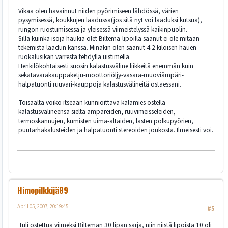
Vikaa olen havainnut niiden pyörimiseen lähdössä, värien
pysymisessä, koukkujen laadussa(jos sitä nyt voi laaduksi kutsua),
rungon ruostumisessa ja yleisessä viimeistelyssä kaikinpuolin.
Sillä kuinka isoja haukia olet Biltema-lipoilla saanut ei ole mitään
tekemistä laadun kanssa. Minäkin olen saanut 4.2 kiloisen hauen
ruokalusikan varresta tehdyllä uistimella.
Henkilökohtaisesti suosin kalastusväline liikkeitä enemmän kuin
sekatavarakauppaketju-moottoriöljy-vasara-muoviämpäri-
halpatuonti ruuvari-kauppoja kalastusvälineitä ostaessani.
Toisaalta voiko itseään kunnioittava kalamies ostella
kalastusvälineensä sieltä ämpäreiden, ruuvimeisseleiden,
termoskannujen, kumisten uima-altaiden, lasten polkupyörien,
puutarhakalusteiden ja halpatuonti stereoiden joukosta. Ilmeisesti voi.
Himopilkkijä89
April 05, 2007, 20:19:45
#5
Tuli ostettua viimeksi Bilteman 30 lipan sarja, niin niistä lipoista 10 oli