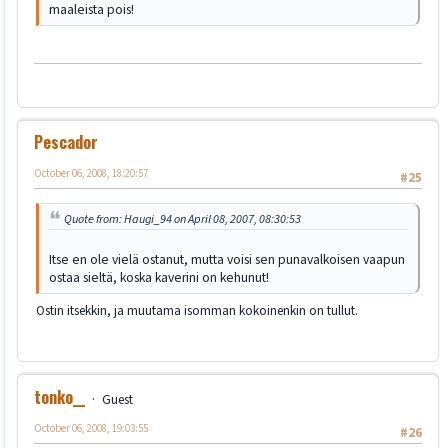
maaleista pois!
Pescador
October 06, 2008, 18:20:57
#25
Quote from: Haugi_94 on April 08, 2007, 08:30:53
Itse en ole vielä ostanut, mutta voisi sen punavalkoisen vaapun
ostaa sieltä, koska kaverini on kehunut!
Ostin itsekkin, ja muutama isomman kokoinenkin on tullut.
tonko__
Guest
October 06, 2008, 19:03:55
#26