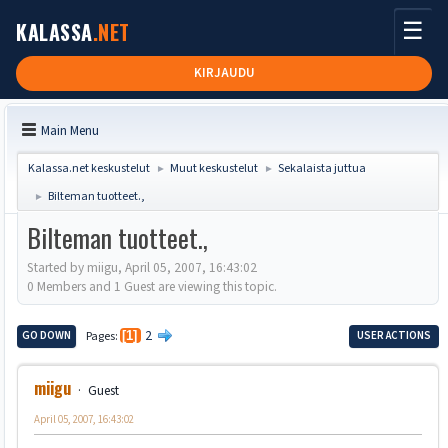
☰
KALASSA
.NET
KIRJAUDU
Main Menu
Kalassa.net keskustelut
Muut keskustelut
Sekalaista juttua
►
►
Bilteman tuotteet.,
►
Bilteman tuotteet.,
Started by miigu, April 05, 2007, 16:43:02
0 Members and 1 Guest are viewing this topic.
2
GO DOWN
Pages
1
USER ACTIONS
miigu
Guest
April 05, 2007, 16:43:02