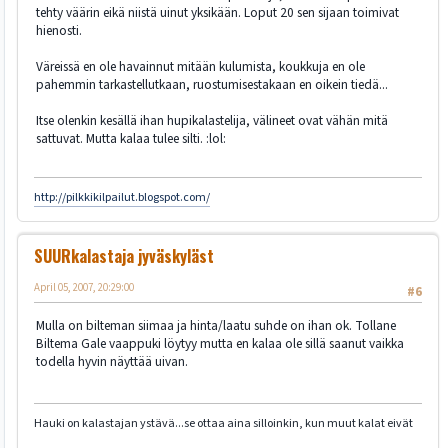
tehty väärin eikä niistä uinut yksikään. Loput 20 sen sijaan toimivat
hienosti.
Väreissä en ole havainnut mitään kulumista, koukkuja en ole
pahemmin tarkastellutkaan, ruostumisestakaan en oikein tiedä...
Itse olenkin kesällä ihan hupikalastelija, välineet ovat vähän mitä
sattuvat. Mutta kalaa tulee silti. :lol:
http://pilkkikilpailut.blogspot.com/
SUURkalastaja jyväskyläst
April 05, 2007, 20:29:00
#6
Mulla on bilteman siimaa ja hinta/laatu suhde on ihan ok. Tollane
Biltema Gale vaappuki löytyy mutta en kalaa ole sillä saanut vaikka
todella hyvin näyttää uivan.
Hauki on kalastajan ystävä...se ottaa aina silloinkin, kun muut kalat eivät