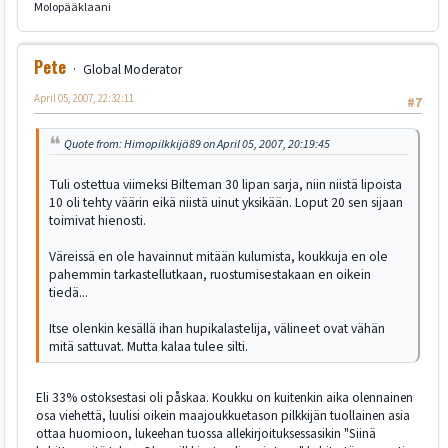
Molopääklaani
Pete
Global Moderator
April 05, 2007, 22:32:11
#7
Quote from: Himopilkkijä89 on April 05, 2007, 20:19:45
Tuli ostettua viimeksi Bilteman 30 lipan sarja, niin niistä lipoista
10 oli tehty väärin eikä niistä uinut yksikään. Loput 20 sen sijaan
toimivat hienosti.
Väreissä en ole havainnut mitään kulumista, koukkuja en ole
pahemmin tarkastellutkaan, ruostumisestakaan en oikein
tiedä...
Itse olenkin kesällä ihan hupikalastelija, välineet ovat vähän
mitä sattuvat. Mutta kalaa tulee silti.
Eli 33% ostoksestasi oli påskaa. Koukku on kuitenkin aika olennainen
osa viehettä, luulisi oikein maajoukkuetason pilkkijän tuollainen asia
ottaa huomioon, lukeehan tuossa allekirjoituksessasikin "Siinä