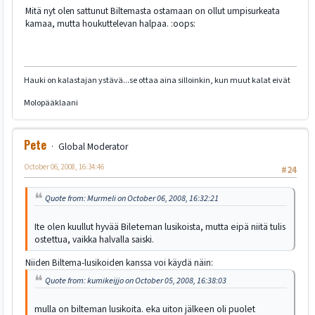
Mitä nyt olen sattunut Biltemasta ostamaan on ollut umpisurkeata
kamaa, mutta houkuttelevan halpaa. :oops:
Hauki on kalastajan ystävä...se ottaa aina silloinkin, kun muut kalat eivät
Molopääklaani
Pete
Global Moderator
October 06, 2008, 16:34:46
#24
Quote from: Murmeli on October 06, 2008, 16:32:21
Ite olen kuullut hyvää Bileteman lusikoista, mutta eipä niitä tulis
ostettua, vaikka halvalla saiski.
Niiden Biltema-lusikoiden kanssa voi käydä näin:
Quote from: kumikeijjo on October 05, 2008, 16:38:03
mulla on bilteman lusikoita. eka uiton jälkeen oli puolet