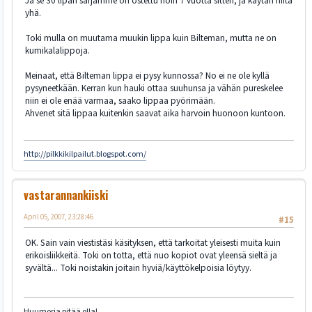
Ja se 30 lipan sarjamme on ostettu noin 7 vuotta sitten, ja käytän niitä
yhä.
Toki mulla on muutama muukin lippa kuin Bilteman, mutta ne on
kumikalalippoja.
Meinaat, että Bilteman lippa ei pysy kunnossa? No ei ne ole kyllä
pysyneetkään. Kerran kun hauki ottaa suuhunsa ja vähän pureskelee
niin ei ole enää varmaa, saako lippaa pyörimään.
Ahvenet sitä lippaa kuitenkin saavat aika harvoin huonoon kuntoon.
http://pilkkikilpailut.blogspot.com/
vastarannankiiski
April 05, 2007, 23:28:46
#15
OK. Sain vain viestistäsi käsityksen, että tarkoitat yleisesti muita kuin
erikoisliikkeitä. Toki on totta, että nuo kopiot ovat yleensä sieltä ja
syvältä... Toki noistakin joitain hyviä/käyttökelpoisia löytyy.
Huumoria pitää olla!