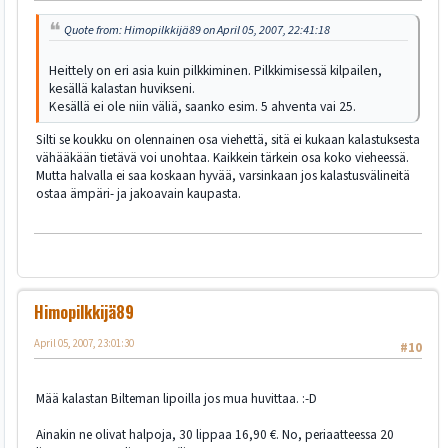
Quote from: Himopilkkijä89 on April 05, 2007, 22:41:18
Heittely on eri asia kuin pilkkiminen. Pilkkimisessä kilpailen,
kesällä kalastan huvikseni.
Kesällä ei ole niin väliä, saanko esim. 5 ahventa vai 25.
Silti se koukku on olennainen osa viehettä, sitä ei kukaan kalastuksesta
vähääkään tietävä voi unohtaa. Kaikkein tärkein osa koko vieheessä.
Mutta halvalla ei saa koskaan hyvää, varsinkaan jos kalastusvälineitä
ostaa ämpäri- ja jakoavain kaupasta.
Himopilkkijä89
April 05, 2007, 23:01:30
#10
Mää kalastan Bilteman lipoilla jos mua huvittaa. :-D
Ainakin ne olivat halpoja, 30 lippaa 16,90 €. No, periaatteessa 20