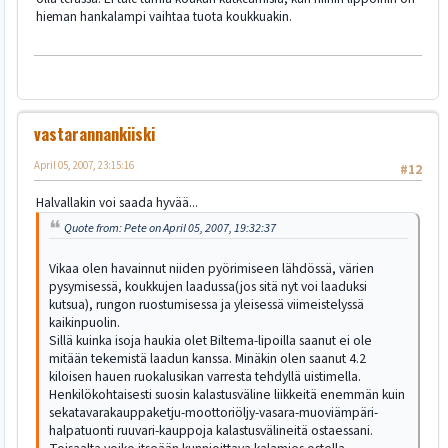
hieman hankalampi vaihtaa tuota koukkuakin.
vastarannankiiski
April 05, 2007, 23:15:16
#12
Halvallakin voi saada hyvää...
Quote from: Pete on April 05, 2007, 19:32:37
Vikaa olen havainnut niiden pyörimiseen lähdössä, värien
pysymisessä, koukkujen laadussa(jos sitä nyt voi laaduksi
kutsua), rungon ruostumisessa ja yleisessä viimeistelyssä
kaikinpuolin.
Sillä kuinka isoja haukia olet Biltema-lipoilla saanut ei ole
mitään tekemistä laadun kanssa. Minäkin olen saanut 4.2
kiloisen hauen ruokalusikan varresta tehdyllä uistimella.
Henkilökohtaisesti suosin kalastusväline liikkeitä enemmän kuin
sekatavarakauppaketju-moottoriöljy-vasara-muoviämpäri-
halpatuonti ruuvari-kauppoja kalastusvälineitä ostaessani.