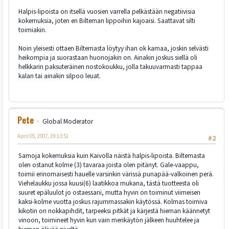
Halpis-lipoista on itsellä vuosien varrella pelkästään negatiivisia
kokemuksia, joten en Bilteman lippoihin kajoaisi. Saattavat silti
toimiakin.
Noin yleisesti ottaen Biltemasta löytyy ihan ok kamaa, joskin selvästi
heikompia ja suorastaan huonojakin on. Ainakin joskus siellä oli
helkkarin paksuteräinen nostokoukku, jolla takuuvarmasti tappaa
kalan tai ainakin silpoo leuat.
Pete
Global Moderator
April 05, 2007, 19:13:51
#2
Samoja kokemuksia kuin Kaivolla näistä halpis-lipoista. Biltemasta
olen ostanut kolme (3) tavaraa joista olen pitänyt. Gale-vaappu,
toimii erinomaisesti hauelle varsinkin värissä punapää-valkoinen perä.
Viehelaukku jossa kuusi(6) laatikkoa mukana, tästä tuotteesta oli
suuret epäluulot jo ostaessani, mutta hyvin on toiminut viimeisen
kaksi-kolme vuotta joskus rajummassakin käytössä. Kolmas toimiva
kikotin on nokkapihdit, tarpeeksi pitkät ja kärjestä hieman käännetyt
vinoon, toimineet hyvin kun vain merikäytön jälkeen huuhtelee ja