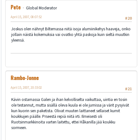
Pete
Global Moderator
April 15, 2007, 08:07:52
#20
Joskus olen nähnyt Biltemassa niitä isoja alumiinikehys haaveja, onko
jollain näistä kokemuksia vai ovatko yhtä paskoja kuin sieltä muutkin
yleensä.
Rambo-Jonne
April 15, 2007, 20:33:02
#21
Kävin ostamassa Galen ja ihan kelvolliselta vaikuttaa, uintia en tosin
ole testannut, mutta sisällä oleva kuula ei ole jumissa ja värit pysyivät
kun kuorin sen paketista. Olivat muuten laittaneet sellaiset kumit
koukkujen päälle. Prseestä repiä niitä irti. Ilmeisesti oli
Ruotsinmarkkinoita varten laitettu, ettei Håkanilla jää koukku
sormeen.