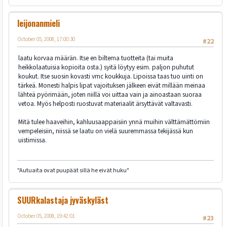
leijonanmieli
October 05, 2008, 17:00:30
#22
laatu korvaa määrän. Itse en biltema tuotteita (tai muita
heikkolaatuisia kopioita osta.) syitä löytyy esim. paljon puhutut
koukut. Itse suosin kovasti vmc koukkuja. Lipoissa taas tuo uinti on
tärkeä. Monesti halpis lipat vajoituksen jälkeen eivät millään meinaa
lähteä pyörimään, joten niillä voi uittaa vain ja ainoastaan suoraa
vetoa. Myös helposti ruostuvat materiaalit ärsyttävät valtavasti.
Mitä tulee haaveihin, kahluusaappaisiin ynnä muihin välttämättömiin
vempeleisiin, niissä se laatu on vielä suuremmassa tekijässä kun
uistimissa.
"Autuaita ovat puupäät sillä he eivät huku"
SUURkalastaja jyväskyläst
October 05, 2008, 19:42:01
#23