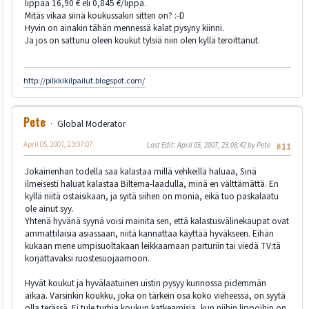
lippaa 16,90 € eli 0,845 €/lippa.
Mitäs vikaa siinä koukussakin sitten on? :-D
Hyvin on ainakin tähän mennessä kalat pysyny kiinni.
Ja jos on sattunu oleen koukut tylsiä niin olen kyllä teroittanut.
http://pilkkikilpailut.blogspot.com/
Pete
Global Moderator
April 05, 2007, 23:07:07
Last Edit
: April 05, 2007, 23:08:42 by Pete
#11
Jokainenhan todella saa kalastaa millä vehkeillä haluaa, Sinä
ilmeisesti haluat kalastaa Biltema-laadulla, minä en välttämättä. En
kyllä niitä ostaisikaan, ja syitä siihen on monia, eikä tuo paskalaatu
ole ainut syy.
Yhtenä hyvänä syynä voisi mainita sen, että kalastusvälinekaupat ovat
ammattilaisia asiassaan, niitä kannattaa käyttää hyväkseen. Eihän
kukaan mene umpisuoltakaan leikkaamaan parturiin tai viedä TV:tä
korjattavaksi ruostesuojaamoon.
Hyvät koukut ja hyvälaatuinen uistin pysyy kunnossa pidemmän
aikaa. Varsinkin koukku, joka on tärkein osa koko vieheessä, on syytä
olla terässä. Ei tule turhia koukun katkeamisia, kun niihin lippoihin on