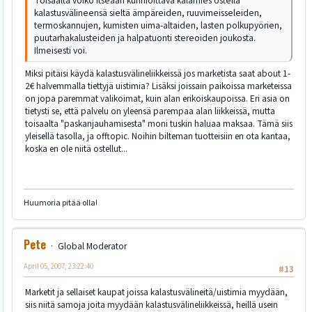
Toisaalta voiko itseään kunnioittava kalamies ostella
kalastusvälineensä sieltä ämpäreiden, ruuvimeisseleiden,
termoskannujen, kumisten uima-altaiden, lasten polkupyörien,
puutarhakalusteiden ja halpatuonti stereoiden joukosta.
Ilmeisesti voi.
Miksi pitäisi käydä kalastusvälineliikkeissä jos marketista saat about 1-
2€ halvemmalla tiettyjä uistimia? Lisäksi joissain paikoissa marketeissa
on jopa paremmat valikoimat, kuin alan erikoiskaupoissa. Eri asia on
tietysti se, että palvelu on yleensä parempaa alan liikkeissä, mutta
toisaalta "paskanjauhamisesta" moni tuskin haluaa maksaa. Tämä siis
yleisellä tasolla, ja offtopic. Noihin bilteman tuotteisiin en ota kantaa,
koska en ole niitä ostellut...
Huumoria pitää olla!
Pete
Global Moderator
April 05, 2007, 23:22:40
#13
Marketit ja sellaiset kaupat joissa kalastusvälineitä/uistimia myydään,
siis niitä samoja joita myydään kalastusvälineliikkeissä, heillä usein