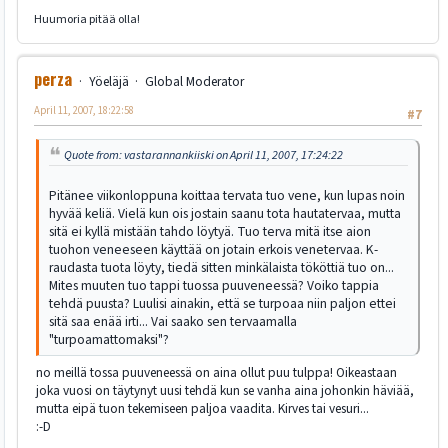
Huumoria pitää olla!
perza
Yöeläjä
Global Moderator
April 11, 2007, 18:22:58
#7
Quote from: vastarannankiiski on April 11, 2007, 17:24:22
Pitänee viikonloppuna koittaa tervata tuo vene, kun lupas noin
hyvää keliä. Vielä kun ois jostain saanu tota hautatervaa, mutta
sitä ei kyllä mistään tahdo löytyä. Tuo terva mitä itse aion
tuohon veneeseen käyttää on jotain erkois venetervaa. K-
raudasta tuota löyty, tiedä sitten minkälaista tököttiä tuo on...
Mites muuten tuo tappi tuossa puuveneessä? Voiko tappia
tehdä puusta? Luulisi ainakin, että se turpoaa niin paljon ettei
sitä saa enää irti... Vai saako sen tervaamalla
"turpoamattomaksi"?
no meillä tossa puuveneessä on aina ollut puu tulppa! Oikeastaan
joka vuosi on täytynyt uusi tehdä kun se vanha aina johonkin häviää,
mutta eipä tuon tekemiseen paljoa vaadita. Kirves tai vesuri...
:-D