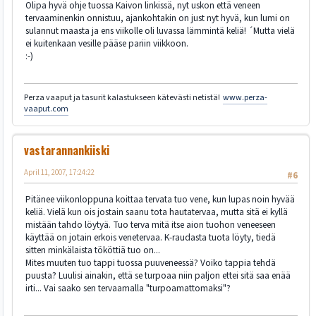
Olipa hyvä ohje tuossa Kaivon linkissä, nyt uskon että veneen
tervaaminenkin onnistuu, ajankohtakin on just nyt hyvä, kun lumi on
sulannut maasta ja ens viikolle oli luvassa lämmintä keliä! ´Mutta vielä
ei kuitenkaan vesille pääse pariin viikkoon.
:-)
Perza vaaput ja tasurit kalastukseen kätevästi netistä!
www.perza-
vaaput.com
vastarannankiiski
April 11, 2007, 17:24:22
#6
Pitänee viikonloppuna koittaa tervata tuo vene, kun lupas noin hyvää
keliä. Vielä kun ois jostain saanu tota hautatervaa, mutta sitä ei kyllä
mistään tahdo löytyä. Tuo terva mitä itse aion tuohon veneeseen
käyttää on jotain erkois venetervaa. K-raudasta tuota löyty, tiedä
sitten minkälaista tököttiä tuo on...
Mites muuten tuo tappi tuossa puuveneessä? Voiko tappia tehdä
puusta? Luulisi ainakin, että se turpoaa niin paljon ettei sitä saa enää
irti... Vai saako sen tervaamalla "turpoamattomaksi"?