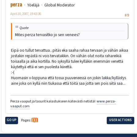
perza
Yöeläjä
Global Moderator
April 20, 2007, 19:43:36
#9
Quote
Mites perza tervasitko jo sen venees?
Eipä oo tullut tervattua...pitäs eka saaha rahaa tervaan ja vähän aikaa
jostakin repästä ni vois tervatakkin. On vähän olut noita rahareikiä
toisaalla ja aika kortilla. No syksyllä tulee kylläkin enemmän venettä
käytettyä että ei sen puolesta kiirettä.
:-(
Huomasin v-loppuna että tossa puuveneessä on jokin lakka/kyllästys
aine joka on kyllä niin tiukassa että töitä saa jotta sen pois siitä saa...
Perza vaaput ja tasurit kalastukseen kätevästi netistä!
www.perza-
vaaput.com
GO UP
Pages
1
USER ACTIONS