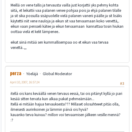
Meillä on vene tallis ja tervausta vailla just korjattii yks pehmy kohta
siitä, et leikattii vaa palanen venee pohjaa pois ja ehjä palanen tilalle
ja sit sika possulla sisäpuolelle vielä palanen vanerii päälle ja sit lisäks
käytettii niit vene nauloja ja eikun sit vaa tervaamaan koko venettä,.
eikun vaan pensseli kätee ja eikun tervaamaan kannattaa tosin hiukan
oottaa vielä et kelit lämpenee..
eikat siinä mitää sen kummallisempaa oo et eikun vaa tervaa
venettä..,,
perza
Yöeläjä
Global Moderator
April 10, 2007, 16:57:24
#3
itellä ois kans keväällä venen tervaus eessä, tai ois pitänyt kyllä jo pari
kesää sitten tervata kun alkaa pakat pehmeämään...
Itellä ei mitään hajua tervauksesta??? Millaset olosuhteeet pitäs olla,
ilmeisesti aurinkoinen ja lämmin päivä ois hyvä?
kauanko terva kuivuu? millon voi tervaamisen jälkeen vesille mennä?
:?