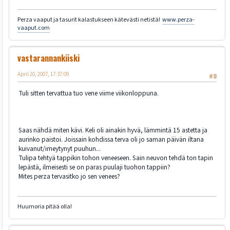
Perza vaaput ja tasurit kalastukseen kätevästi netistä!
www.perza-
vaaput.com
vastarannankiiski
April 20, 2007, 17:37:09
#8
Tuli sitten tervattua tuo vene viime viikonloppuna.
Saas nähdä miten kävi. Keli oli ainakin hyvä, lämmintä 15 astetta ja
aurinko paistoi. Joissain kohdissa terva oli jo saman päivän iltana
kuivanut/imeytynyt puuhun...
Tulipa tehtyä tappikin tohon veneeseen. Sain neuvon tehdä ton tapin
lepästä, ilmeisesti se on paras puulaji tuohon tappiin?
Mites perza tervasitko jo sen venees?
Huumoria pitää olla!