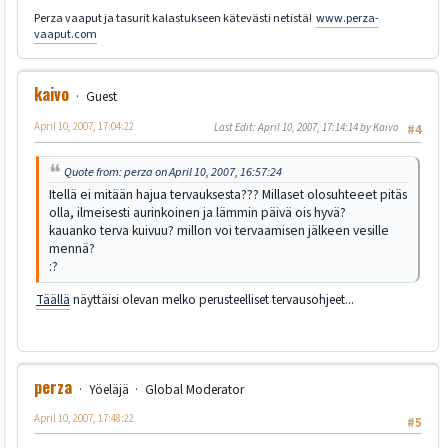
Perza vaaput ja tasurit kalastukseen kätevästi netistä!
www.perza-
vaaput.com
kaivo
Guest
April 10, 2007, 17:04:22
Last Edit
: April 10, 2007, 17:14:14 by Kaivo
#4
Quote from: perza on April 10, 2007, 16:57:24
Itellä ei mitään hajua tervauksesta??? Millaset olosuhteeet pitäs
olla, ilmeisesti aurinkoinen ja lämmin päivä ois hyvä?
kauanko terva kuivuu? millon voi tervaamisen jälkeen vesille
mennä?
:?
Täällä
näyttäisi olevan melko perusteelliset tervausohjeet...
perza
Yöeläjä
Global Moderator
April 10, 2007, 17:48:22
#5