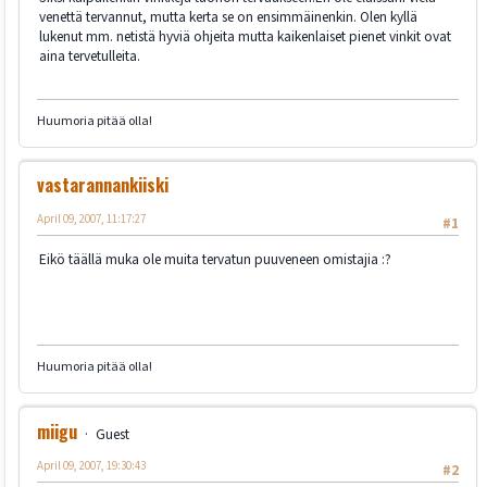
venettä tervannut, mutta kerta se on ensimmäinenkin. Olen kyllä
lukenut mm. netistä hyviä ohjeita mutta kaikenlaiset pienet vinkit ovat
aina tervetulleita.
Huumoria pitää olla!
vastarannankiiski
April 09, 2007, 11:17:27
#1
Eikö täällä muka ole muita tervatun puuveneen omistajia :?
Huumoria pitää olla!
miigu
Guest
April 09, 2007, 19:30:43
#2