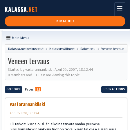
☰
KALASSA
.NET
KIRJAUDU
Main Menu
Kalassa.net keskustelut
Kalastusvälineet
Rakentelu
Veneen tervaus
►
►
►
Veneen tervaus
Started by vastarannankiiski, April 05, 2007, 18:12:44
0 Members and 1 Guest are viewing this topic.
GO DOWN
Pages
1
USER ACTIONS
vastarannankiiski
April 05, 2007, 18:12:44
Eli tarkoituksena olisi lähiaikoina tervata vanha puuvene.
Siksi kaipailenkin vinkkejä tuohon tervaukseen.En ole eläissäni vielä