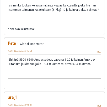
siis minkä luokan kelaa ja millaista vapaa käyttäisitte joella hieman
isomman taimenen kalastukseen (5-7kg) :-D ja kuinka paksua siimaa?
''eise oo niin justiinsa''
Pete
Global Moderator
April 11, 2007, 10:40:16
#1
Ehkäpä 5500-6500 Ambassadeur, vapana 9-10 jalkainen Ambidex
Titanium ja siimana joko T.U.F 0.28mm tai Stren 0.35-0.40mm.
ara_1
April 11, 2007, 16:06:44
#2