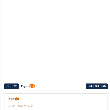
GO DOWN
Pages
1
USER ACTIONS
Karski
April 11, 2007, 08:10:32