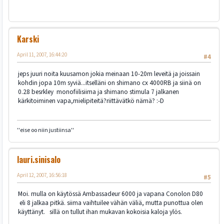
Karski
April 11, 2007, 16:44:20
#4
jeps juuri noita kuusamon jokia meinaan 10-20m leveitä ja joissain
kohdin jopa 10m syviä...itselläni on shimano cx 4000RB ja siinä on
0.28 besrkley monofiilisiima ja shimano stimula 7 jalkanen
kärkitoiminen vapa,mielipiteitä?riittävätkö nämä? :-D
''eise oo niin justiinsa''
lauri.sinisalo
April 12, 2007, 16:56:18
#5
Moi. mulla on käytössä Ambassadeur 6000 ja vapana Conolon D80
eli 8 jalkaa pitkä. siima vaihtuilee vähän väliä, mutta punottua olen
käyttänyt. sillä on tullut ihan mukavan kokoisia kaloja ylös.