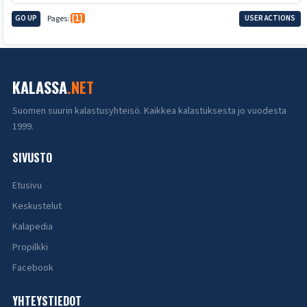
GO UP
Pages
1
USER ACTIONS
KALASSA
.NET
Suomen suurin kalastusyhteisö. Kaikkea kalastuksesta jo vuodesta
1999.
SIVUSTO
Etusivu
Keskustelut
Kalapedia
Propilkki
Facebook
YHTEYSTIEDOT