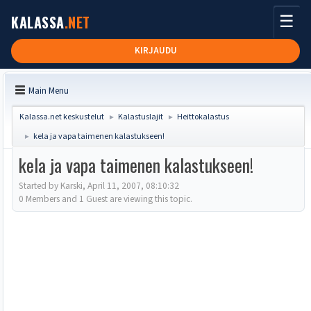
☰
KALASSA
.NET
KIRJAUDU
Main Menu
Kalassa.net keskustelut
Kalastuslajit
Heittokalastus
►
►
kela ja vapa taimenen kalastukseen!
►
kela ja vapa taimenen kalastukseen!
Started by Karski, April 11, 2007, 08:10:32
0 Members and 1 Guest are viewing this topic.