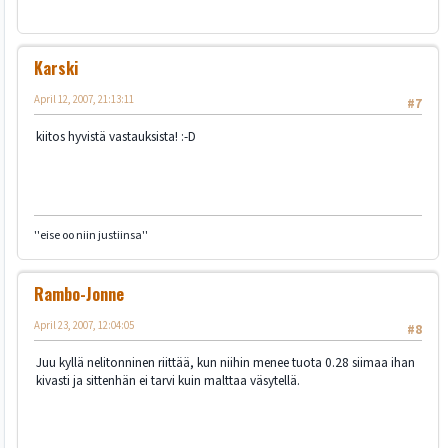
Karski
April 12, 2007, 21:13:11
#7
kiitos hyvistä vastauksista! :-D
''eise oo niin justiinsa''
Rambo-Jonne
April 23, 2007, 12:04:05
#8
Juu kyllä nelitonninen riittää, kun niihin menee tuota 0.28 siimaa ihan
kivasti ja sittenhän ei tarvi kuin malttaa väsytellä.