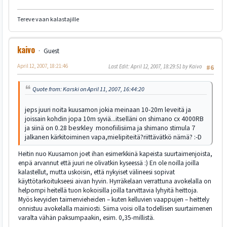
Tereve vaan kalastajille
kaivo
Guest
April 12, 2007, 18:21:46
Last Edit
: April 12, 2007, 18:29:51 by Kaivo
#6
Quote from: Karski on April 11, 2007, 16:44:20
jeps juuri noita kuusamon jokia meinaan 10-20m leveitä ja
joissain kohdin jopa 10m syviä...itselläni on shimano cx 4000RB
ja siinä on 0.28 besrkley monofiilisiima ja shimano stimula 7
jalkanen kärkitoiminen vapa,mielipiteitä?riittävätkö nämä? :-D
Heitin nuo Kuusamon joet ihan esimerkkinä kapeista suurtaimenjoista,
enpä arvannut että juuri ne olivatkin kyseessä :) En ole noilla joilla
kalastellut, mutta uskoisin, että nykyiset välineesi sopivat
käyttötarkoitukseesi aivan hyvin. Hyrräkelaan verrattuna avokelalla on
helpompi heitellä tuon kokoisilla joilla tarvittavia lyhyitä heittoja.
Myös kevyiden taimenvieheiden – kuten kelluvien vaappujen – heittely
onnistuu avokelalla mainiosti. Siima voisi olla todellisen suurtaimenen
varalta vähän paksumpaakin, esim. 0,35-millistä.