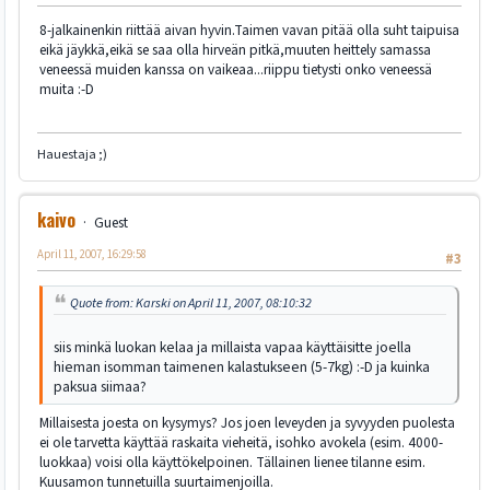
8-jalkainenkin riittää aivan hyvin.Taimen vavan pitää olla suht taipuisa
eikä jäykkä,eikä se saa olla hirveän pitkä,muuten heittely samassa
veneessä muiden kanssa on vaikeaa...riippu tietysti onko veneessä
muita :-D
Hauestaja ;)
kaivo
Guest
April 11, 2007, 16:29:58
#3
Quote from: Karski on April 11, 2007, 08:10:32
siis minkä luokan kelaa ja millaista vapaa käyttäisitte joella
hieman isomman taimenen kalastukseen (5-7kg) :-D ja kuinka
paksua siimaa?
Millaisesta joesta on kysymys? Jos joen leveyden ja syvyyden puolesta
ei ole tarvetta käyttää raskaita vieheitä, isohko avokela (esim. 4000-
luokkaa) voisi olla käyttökelpoinen. Tällainen lienee tilanne esim.
Kuusamon tunnetuilla suurtaimenjoilla.