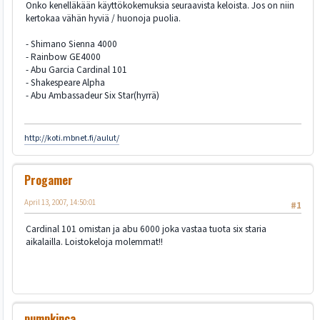
Onko kenelläkään käyttökokemuksia seuraavista keloista. Jos on niin
kertokaa vähän hyviä / huonoja puolia.
- Shimano Sienna 4000
- Rainbow GE4000
- Abu Garcia Cardinal 101
- Shakespeare Alpha
- Abu Ambassadeur Six Star(hyrrä)
http://koti.mbnet.fi/aulut/
Progamer
April 13, 2007, 14:50:01
#1
Cardinal 101 omistan ja abu 6000 joka vastaa tuota six staria
aikalailla. Loistokeloja molemmat!!
pumpkinca