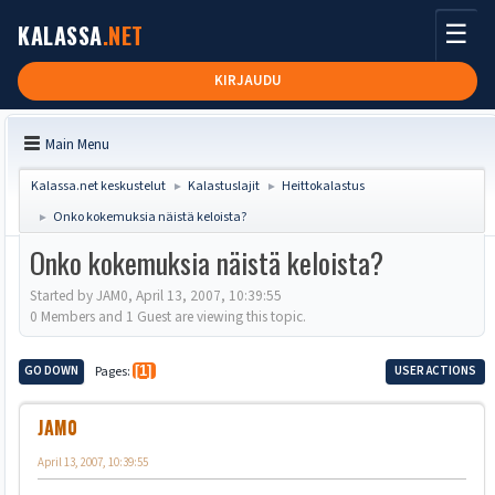
☰
KALASSA
.NET
KIRJAUDU
Main Menu
Kalassa.net keskustelut
Kalastuslajit
Heittokalastus
►
►
Onko kokemuksia näistä keloista?
►
Onko kokemuksia näistä keloista?
Started by JAM0, April 13, 2007, 10:39:55
0 Members and 1 Guest are viewing this topic.
GO DOWN
Pages
1
USER ACTIONS
JAM0
April 13, 2007, 10:39:55