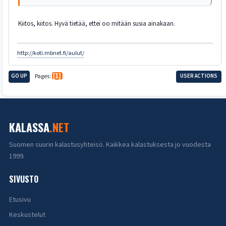
Kiitos, kiitos. Hyvä tietää, ettei oo mitään susia ainakaan.
http://koti.mbnet.fi/aulut/
GO UP
Pages
1
USER ACTIONS
KALASSA
.NET
Suomen suurin kalastusyhteisö. Kaikkea kalastuksesta jo vuodesta
1999.
SIVUSTO
Etusivu
Keskustelut