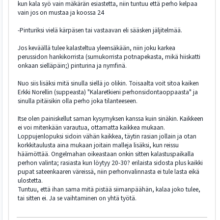
kun kala syö vain mäkärän esiastetta, niin tuntuu että perho kelpaa
vain jos on mustaa ja koossa 24
-Pinturiksi vielä kärpäsen tai vastaavan eli sääsken jäljitelmää.
Jos keväällä tulee kalasteltua yleensäkään, niin joku karkea
perussidon hankikorrista (sumukorrista potnapekasta, mikä hiiskatti
onkaan sielläpäin;) pinturina ja nymfinä.
Nuo siis lisäksi mitä sinulla siellä jo olikin. Toisaalta voit sitoa kaiken
Erkki Norellin (suppeasta) "Kalaretkieni perhonsidontaoppaasta" ja
sinulla pitäisikin olla perho joka tilanteeseen.
Itse olen painiskellut saman kysymyksen kanssa kuin sinäkin. Kaikkeen
ei voi mitenkään varautua, ottamatta kaikkea mukaan.
Loppujenlopuksi sidoin vähän kaikkea, täytin rasian jollain ja otan
korkkitaulusta aina mukaan joitain malleja lisäksi, kun reissu
häämöttää. Ongelmahan oikeastaan onkin sitten kalastuspaikalla
perhon valinta; rasiasta kun löytyy 20-30? erilaista sidosta plus kaikki
pupat sateenkaaren väreissä, niin perhonvalinnasta ei tule lasta eikä
ulostetta.
Tuntuu, että ihan sama mitä pistää siimanpäähän, kalaa joko tulee,
tai sitten ei. Ja se vaihtaminen on yhtä työtä.