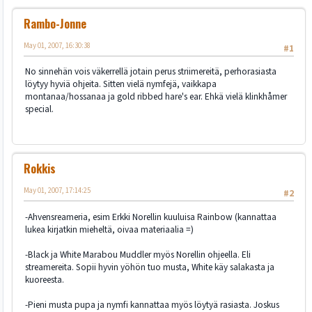
Rambo-Jonne
May 01, 2007, 16:30:38
#1
No sinnehän vois väkerrellä jotain perus striimereitä, perhorasiasta
löytyy hyviä ohjeita. Sitten vielä nymfejä, vaikkapa
montanaa/hossanaa ja gold ribbed hare's ear. Ehkä vielä klinkhåmer
special.
Rokkis
May 01, 2007, 17:14:25
#2
-Ahvensreameria, esim Erkki Norellin kuuluisa Rainbow (kannattaa
lukea kirjatkin mieheltä, oivaa materiaalia =)
-Black ja White Marabou Muddler myös Norellin ohjeella. Eli
streamereita. Sopii hyvin yöhön tuo musta, White käy salakasta ja
kuoreesta.
-Pieni musta pupa ja nymfi kannattaa myös löytyä rasiasta. Joskus