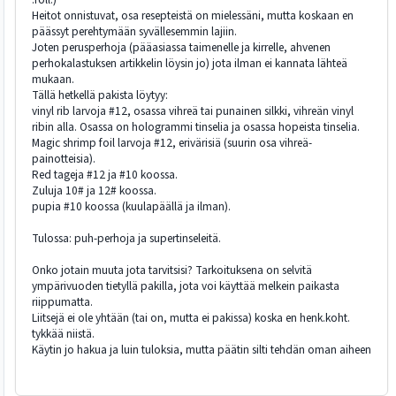
Heitot onnistuvat, osa resepteistä on mielessäni, mutta koskaan en
päässyt perehtymään syvällesemmin lajiin.
Joten perusperhoja (pääasiassa taimenelle ja kirrelle, ahvenen
perhokalastuksen artikkelin löysin jo) jota ilman ei kannata lähteä
mukaan.
Tällä hetkellä pakista löytyy:
vinyl rib larvoja #12, osassa vihreä tai punainen silkki, vihreän vinyl
ribin alla. Osassa on hologrammi tinselia ja osassa hopeista tinselia.
Magic shrimp foil larvoja #12, erivärisiä (suurin osa vihreä-
painotteisia).
Red tageja #12 ja #10 koossa.
Zuluja 10# ja 12# koossa.
pupia #10 koossa (kuulapäällä ja ilman).
Tulossa: puh-perhoja ja supertinseleitä.
Onko jotain muuta jota tarvitsisi? Tarkoituksena on selvitä
ympärivuoden tietyllä pakilla, jota voi käyttää melkein paikasta
riippumatta.
Liitsejä ei ole yhtään (tai on, mutta ei pakissa) koska en henk.koht.
tykkää niistä.
Käytin jo hakua ja luin tuloksia, mutta päätin silti tehdän oman aiheen