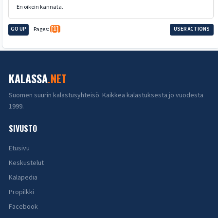
En oikein kannata.
GO UP
Pages
1
USER ACTIONS
KALASSA
.NET
Suomen suurin kalastusyhteisö. Kaikkea kalastuksesta jo vuodesta
1999.
SIVUSTO
Etusivu
Keskustelut
Kalapedia
Propilkki
Facebook