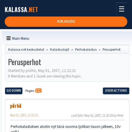
☰
KALASSA
.NET
KIRJAUDU
Main Menu
Kalassa.net keskustelut
Kalastuslajit
Perhokalastus
Perusperhot
►
►
►
Perusperhot
Started by pörhö, May 01, 2007, 11:22:21
0 Members and 1 Guest are viewing this topic.
GO DOWN
Pages
1
USER ACTIONS
pörhö
May 01, 2007, 11:22:21
Last Edit
: May 01, 2007, 11:35:59 by Pete
Perhokalastuksen aloitin nyt tänä vuonna (pitkän tauon jälkeen, 10v
:roll:)