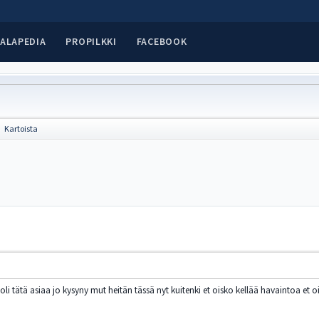
ALAPEDIA
PROPILKKI
FACEBOOK
Kartoista
►
 tätä asiaa jo kysyny mut heitän tässä nyt kuitenki et oisko kellää havaintoa et oi