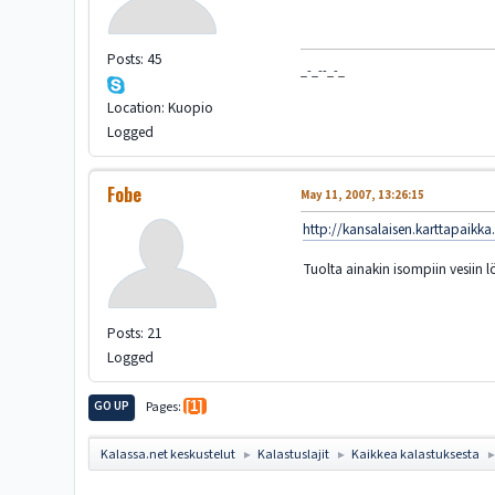
Posts: 45
_-_--_-_
Location: Kuopio
Logged
Fobe
May 11, 2007, 13:26:15
http://kansalaisen.karttapaikk
Tuolta ainakin isompiin vesiin l
Posts: 21
Logged
GO UP
Pages
1
Kalassa.net keskustelut
Kalastuslajit
Kaikkea kalastuksesta
►
►