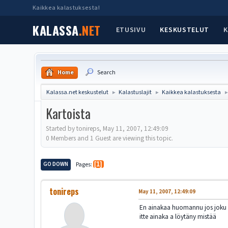
Kaikkea kalastuksesta!
KALASSA
.NET
ETUSIVU
KESKUSTELUT
K
Home
Search
Kalassa.net keskustelut
Kalastuslajit
Kaikkea kalastuksesta
►
►
Kartoista
Started by tonireps, May 11, 2007, 12:49:09
0 Members and 1 Guest are viewing this topic.
GO DOWN
Pages
1
tonireps
May 11, 2007, 12:49:09
En ainakaa huomannu jos joku oli
itte ainaka a löytäny mistää