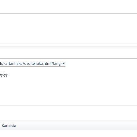
a.fi/kartanhaku/osoitehaku.html?lang=FI
öytyy.
Kartoista
►