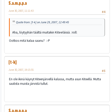
S.a.m.p.p.a
June 30, 2007, 11:11:43
#4
Quote from: [t-k] on June 29, 2007, 12:49:45
Aha, löytyyhän täältä muitakin Kiteeläisiä. :roll:
Ootkos mitä kalaa saanu? :-P
[t-k]
June 30, 2007, 19:15:55
#5
En ole ikinä käynyt Kiteenjärvellä kalassa, mutta asun Kiteellä. Mutta
saalista muista järvistä tullut.
S.a.m.p.p.a