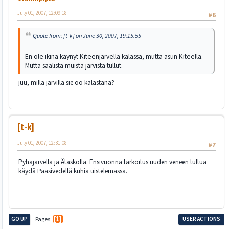
July 01, 2007, 12:09:18
#6
Quote from: [t-k] on June 30, 2007, 19:15:55
En ole ikinä käynyt Kiteenjärvellä kalassa, mutta asun Kiteellä.
Mutta saalista muista järvistä tullut.
juu, millä järvillä sie oo kalastana?
[t-k]
July 01, 2007, 12:31:08
#7
Pyhäjärvellä ja Ätäsköllä. Ensivuonna tarkoitus uuden veneen tultua
käydä Paasivedellä kuhia uistelemassa.
GO UP
Pages
1
USER ACTIONS