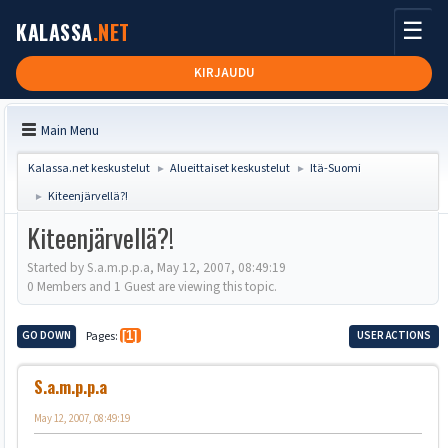
☰
KALASSA
.NET
KIRJAUDU
Main Menu
Kalassa.net keskustelut
Alueittaiset keskustelut
Itä-Suomi
►
►
Kiteenjärvellä?!
►
Kiteenjärvellä?!
Started by S.a.m.p.p.a, May 12, 2007, 08:49:19
0 Members and 1 Guest are viewing this topic.
GO DOWN
Pages
1
USER ACTIONS
S.a.m.p.p.a
May 12, 2007, 08:49:19