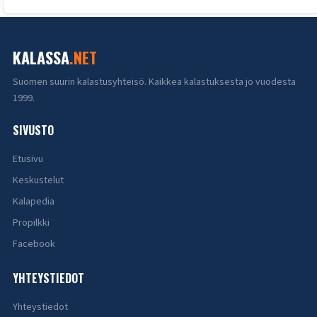
KALASSA
.NET
Suomen suurin kalastusyhteisö. Kaikkea kalastuksesta jo vuodesta
1999.
SIVUSTO
Etusivu
Keskustelut
Kalapedia
Propilkki
Facebook
YHTEYSTIEDOT
Yhteystiedot