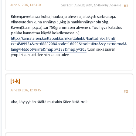
June 22, 2007, 13:53:00
Last Edit
: June 28, 2007, 17:46:04 by J-a-n-n-e
#2
Kiteenjärvestä saa kuhia,haukia ja ahvenia ja tietysti särkikaloja.
Viimevuoden kuha ennätys 5,6kg ja haukiennätys noin 5kg.
Kaveri(S.a.m.p.p.a) sai 750grammasen ahvenen. Tosi hyvä kalastus
paikka kannattaa käydä kokeilemassa :-)
http://kansalaisen.karttapaikka.fi/karttalinkki/karttalinkki.html?
cx=4509934&cy=6888208&scale=16000&tool=siirra&styles=normal&
lang=FI&tool=siirra&map.x=193&map.y=205
tuon selkäsaaren
ympäri kun uistelee niin kalaa tulee.
[t-k]
June 29, 2007, 12:49:45
#3
Aha, löytyyhän täältä muitakin Kiteeläisiä. :roll: