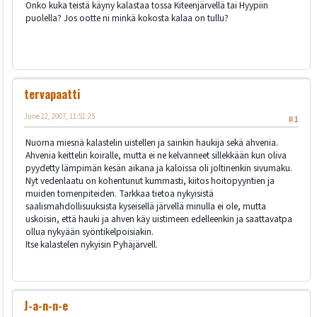
Onko kuka teistä käyny kalastaa tossa Kiteenjärvellä tai Hyypiin
puolella? Jos ootte ni minkä kokosta kalaa on tullu?
tervapaatti
June 22, 2007, 11:51:25
#1
Nuorna miesnä kalastelin uistellen ja sainkin haukija sekä ahvenia.
Ahvenia keittelin koiralle, mutta ei ne kelvanneet sillekkään kun oliva
pyydetty lämpimän kesän aikana ja kaloissa oli joltinenkin sivumaku.
Nyt vedenlaatu on kohentunut kummasti, kiitos hoitopyyntien ja
muiden tomenpiteiden. Tarkkaa tietoa nykyisistä
saalismahdollisuuksista kyseisellä järvellä minulla ei ole, mutta
uskoisin, että hauki ja ahven käy uistimeen edelleenkin ja saattavatpa
ollua nykyään syöntikelpoisiakin.
Itse kalastelen nykyisin Pyhäjärvell.
J-a-n-n-e